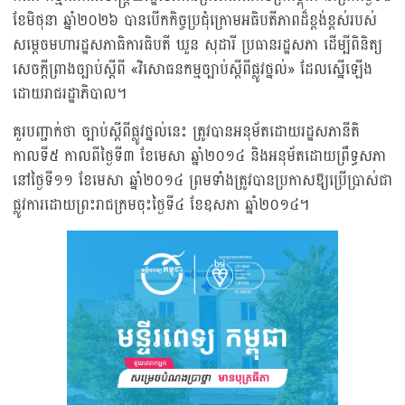
ខែមិថុនា ឆ្នាំ២០២៦ បានបើកកិច្ចប្រជុំក្រោមអធិបតីភាពដ៏ខ្ពង់ខ្ពស់របស់
សម្តេចមហារដ្ឋសភាធិការធិបតី ឃួន សុដារី ប្រធានរដ្ឋសភា ដើម្បីពិនិត្យ
សេចក្តីព្រាងច្បាប់ស្តីពី «វិសោធនកម្មច្បាប់ស្តីពីផ្លូវថ្នល់» ដែលស្នើឡើង
ដោយរាជរដ្ឋាភិបាល។
គួរបញ្ជាក់ថា ច្បាប់ស្តីពីផ្លូវថ្នល់នេះ ត្រូវបានអនុម័តដោយរដ្ឋសភានីតិ
កាលទី៥ កាលពីថ្ងៃទី៣ ខែមេសា ឆ្នាំ២០១៤ និងអនុម័តដោយព្រឹទ្ធសភា
នៅថ្ងៃទី១១ ខែមេសា ឆ្នាំ២០១៤ ព្រមទាំងត្រូវបានប្រកាសឱ្យប្រើប្រាស់ជា
ផ្លូវការដោយព្រះរាជក្រមចុះថ្ងៃទី៤ ខែឧសភា ឆ្នាំ២០១៤។