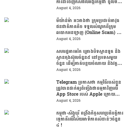
ការនាំចេញកសិផលអង្ករកម្ពុជា ចូលទី
ផ្សារហ្វីលីពីន
August 4, 2026
មីយ៉ាន់ម៉ា អះអាងថា ក្រុមប្រដាប់អាវុធ
ជនជាតិភាគតិច ទទួលសំណូកពីក្រុម
ឆបោកអនឡាញ (Online Scam) ជា
ថ្នូរនឹងការជួយរត់ចូលប្រទេសថៃ!
August 4, 2026
សហរដ្ឋអាមេរិក គ្រោងបិទស្ថានទូត និង
ស្ថានកុងស៊ុលចំនួន៥ នៅប្រទេសមួយ
ចំនួន ដើម្បីកាត់បន្ថយចំណាយ និងវត្ត
មានការទូតដែលគ្មានប្រសិទ្ធភាព
August 4, 2026
Telegram ប្រកាសថា កម្មវិធីរបស់ខ្លួន
ត្រូវបានដាក់ឲ្យដំឡើងជាធម្មតាវិញលើ
App Store របស់ Apple ក្រោយបាត់
ខ្លួនដោយគ្មានការបញ្ជាក់ពីមូលហេតុ
August 4, 2026
កម្ពុជា-សិង្ហបុរី ពង្រឹងកិច្ចសហប្រតិបត្តិការ
ទ្វេភាគីលើវិស័យអាទិភាពសំខាន់ៗចំនួន
៤ !