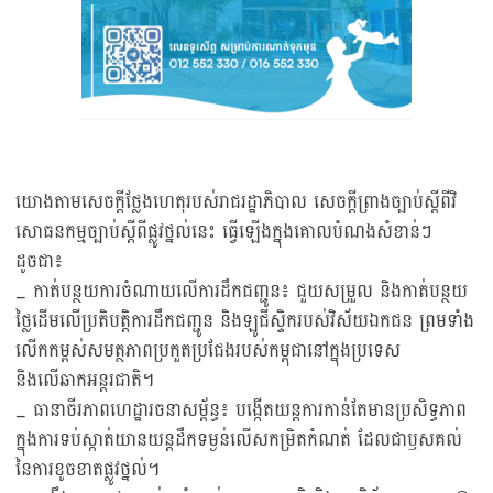
យោងតាមសេចក្តីថ្លែងហេតុរបស់រាជរដ្ឋាភិបាល សេចក្តីព្រាងច្បាប់ស្តីពីវិ
សោធនកម្មច្បាប់ស្តីពីផ្លូវថ្នល់នេះ ធ្វើឡើងក្នុងគោលបំណងសំខាន់ៗ
ដូចជា៖
_ កាត់បន្ថយការចំណាយលើការដឹកជញ្ជូន៖ ជួយសម្រួល និងកាត់បន្ថយ
ថ្លៃដើមលើប្រតិបត្តិការដឹកជញ្ជូន និងឡូជីស្ទិករបស់វិស័យឯកជន ព្រមទាំង
លើកកម្ពស់សមត្ថភាពប្រកួតប្រជែងរបស់កម្ពុជានៅក្នុងប្រទេស
និងលើឆាកអន្តរជាតិ។
_ ធានាចីរភាពហេដ្ឋារចនាសម្ព័ន្ធ៖ បង្កើតយន្តការកាន់តែមានប្រសិទ្ធភាព
ក្នុងការទប់ស្កាត់យានយន្តដឹកទម្ងន់លើសកម្រិតកំណត់ ដែលជាឫសគល់
នៃការខូចខាតផ្លូវថ្នល់។