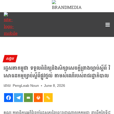
សង្គម
រដ្ឋសភាកម្ពុជា ទទួលពិនិត្យនិងសិក្សាសេចក្តីព្រាងច្បាប់ស្តីពី វិ
សោធនកម្មច្បាប់ស្តីពីផ្លូវថ្នល់ តាមសំណើរបស់រាជរដ្ឋាភិបាល
PengLeab Noun
June 8, 2026
គណៈកម្មាធិការអចិន្ត្រៃយ៍រដ្ឋសភានៃព្រះរាជាណាចក្រកម្ពុជា នាព្រឹកថ្ងៃទី៨