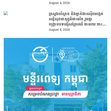
August 4, 2026
ក្រសួងបរិស្ថាន និងភ្នាក់ងារស៊ើបអង្កេត
សន្តិសុខមាតុភូមិអាមេរិក រួមគ្នា
បង្រ្កាបបទល្មើសព្រៃឈើ តាមរយៈការប្រើ
ប្រាស់បច្ចេកវិទ្យា
August 4, 2026