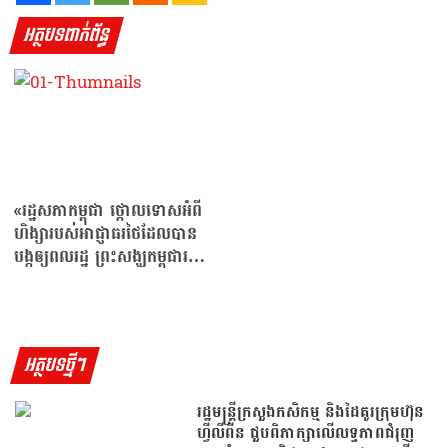
អត្ថបទពាក់ព័ន្ធ
«រដ្ឋសភាកម្ពុជា ថ្កោលទោសអំពី
ហិង្សារបស់អាជ្ញាធរថៃដែលបាន
បង្កឲ្យពលរដ្ឋ ព្រះសង្ឃកម្ពុជារង
របួស ២៩ នាក់/អង្គ…
អត្ថបទថ្មីៗ
រដ្ឋមន្រ្តីក្រសួងកសិកម្ម និងដៃគូរក្រុមហ៊ុន
ហ្វីលីពីន ជួបពិភាក្សាលើលទ្ធភាពជំរុញ