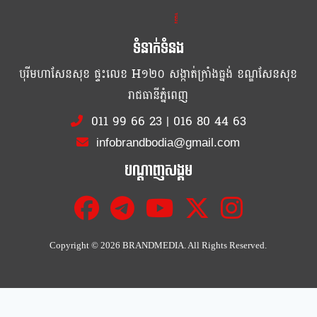
ខ្លឹម ខ្លី រហ័ស
ទំនាក់ទំនង
បុរីមហាសែនសុខ ផ្ទះលេខ H១២០ សង្កាត់ក្រាំងធ្នង់ ខណ្ឌសែនសុខ
រាជធានីភ្នំពេញ
011 99 66 23
|
016 80 44 63
infobrandbodia@gmail.com
បណ្ដាញសង្គម
Copyright ©
2026 BRANDMEDIA. All Rights Reserved.
Cl