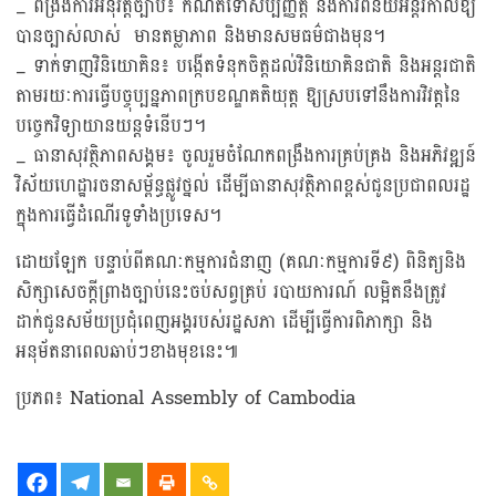
_ ពង្រឹងការអនុវត្តច្បាប់៖ កំណត់ទោសប្បញ្ញត្តិ និងការពិន័យអន្តរកាលឱ្យ
បានច្បាស់លាស់ មានតម្លាភាព និងមានសមធម៌ជាងមុន។
_ ទាក់ទាញវិនិយោគិន៖ បង្កើតទំនុកចិត្តដល់វិនិយោគិនជាតិ និងអន្តរជាតិ
តាមរយៈការធ្វើបច្ចុប្បន្នភាពក្របខណ្ឌគតិយុត្ត ឱ្យស្របទៅនឹងការវិវត្តនៃ
បច្ចេកវិទ្យាយានយន្តទំនើបៗ។
_ ធានាសុវត្ថិភាពសង្គម៖ ចូលរួមចំណែកពង្រឹងការគ្រប់គ្រង និងអភិវឌ្ឍន៍
វិស័យហេដ្ឋារចនាសម្ព័ន្ធផ្លូវថ្នល់ ដើម្បីធានាសុវត្ថិភាពខ្ពស់ជូនប្រជាពលរដ្ឋ
ក្នុងការធ្វើដំណើរទូទាំងប្រទេស។
ដោយឡែក បន្ទាប់ពីគណៈកម្មការជំនាញ (គណៈកម្មការទី៩) ពិនិត្យនិង
សិក្សាសេចក្តីព្រាងច្បាប់នេះចប់សព្វគ្រប់ របាយការណ៍ លម្អិតនឹងត្រូវ
ដាក់ជូនសម័យប្រជុំពេញអង្គរបស់រដ្ឋសភា ដើម្បីធ្វើការពិភាក្សា និង
អនុម័តនាពេលឆាប់ៗខាងមុខនេះ៕
ប្រភព៖ National Assembly of Cambodia