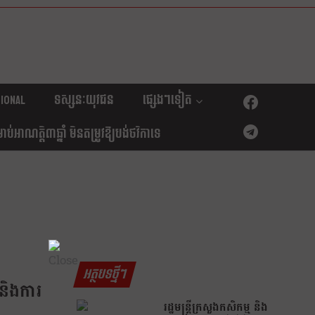
ional
ទស្សនៈយុវជន
ផ្សេងៗទៀត
់អាណត្តិ៣ឆ្នាំ មិនតម្រូវឱ្យបង់ថវិកាទេ
អត្ថបទថ្មីៗ
 និងការ
រដ្ឋមន្រ្តីក្រសួងកសិកម្ម និង