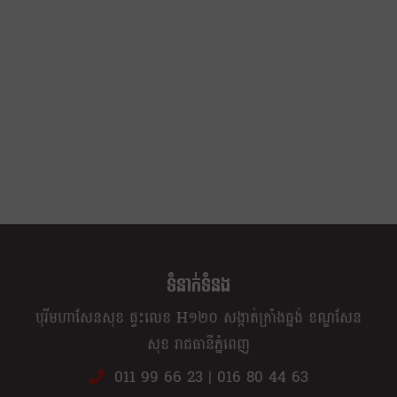
ទំនាក់ទំនង
បុរីមហាសែនសុខ ផ្ទះលេខ H១២០ សង្កាត់ក្រាំងធ្នង់ ខណ្ឌសែន
សុខ រាជធានីភ្នំពេញ
011 99 66 23
|
016 80 44 63