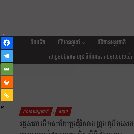
ទំពរដើម
ព័ត៌មានទូទៅ
ព័ត៌មានអន្តរជាតិ
សម្តេចបវរធិបតី ហ៊ុន ម៉ាណែត៖ ការចូលរួមរបស់កម្ព
ព័ត៌មានអន្តរជាតិ
សង្គម
|
រដ្ឋសភាបើកសម័យប្រជុំវិសាមញ្ញអនុម័តសេចក្ត