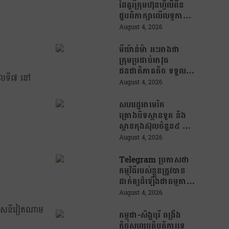
ដៃគូរក្រុមហ៊ុនហ្វីលីពីន
ជួបពិភាក្សាលើលទ្ធភាព
ជំរុញការនាំចេញកសិផល
August 4, 2026
អង្ករកម្ពុជា ចូលទីផ្សារ
ហ្វីលីពីន
មីយ៉ាន់ម៉ា អះអាងថា
ក្រុមប្រដាប់អាវុធ
ជនជាតិភាគតិច ទទួល
កាលទី៧ នៅ
សំណូកពីក្រុម
August 4, 2026
ឆបោកអនឡាញ
(Online Scam) ជាថ្នូរ
សហរដ្ឋអាមេរិក
នឹងការជួយរត់ចូល
គ្រោងបិទស្ថានទូត និង
ប្រទេសថៃ!
ស្ថានកុងស៊ុលចំនួន៥ នៅ
ប្រទេសមួយចំនួន ដើម្បី
August 4, 2026
កាត់បន្ថយចំណាយ និង
វត្តមានការទូតដែលគ្មាន
Telegram ប្រកាសថា
ប្រសិទ្ធភាព
កម្មវិធីរបស់ខ្លួនត្រូវបាន
ដាក់ឲ្យដំឡើងជាធម្មតា
វិញលើ App Store
August 4, 2026
របស់ Apple ក្រោយ
អគ្គិសនីវៀតណាម
បាត់ខ្លួនដោយគ្មានការ
កម្ពុជា-សិង្ហបុរី ពង្រឹង
បញ្ជាក់ពីមូលហេតុ
កិច្ចសហប្រតិបត្តិការទ្វេ