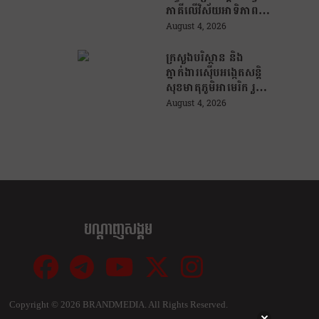
ភាគីលើវិស័យអាទិភាព
សំខាន់ៗចំនួន ៤ !
August 4, 2026
ក្រសួងបរិស្ថាន និង
ភ្នាក់ងារស៊ើបអង្កេតសន្តិ
សុខមាតុភូមិអាមេរិក រួម
គ្នា បង្រ្កាបបទល្មើស
August 4, 2026
ព្រៃឈើ តាមរយៈការប្រើ
ប្រាស់បច្ចេកវិទ្យា
បណ្ដាញសង្គម
Copyright ©
2026 BRANDMEDIA. All Rights Reserved.