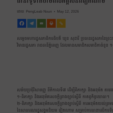
ធានាទូទាត់ថាមពលអគ្គិសនីពីវៀតណាម
PengLeab Noun
May 12, 2026
សម្តេចមហារដ្ឋសភាធិការធិបតី ឃួន សុដារី ប្រធានរដ្ឋសភានៃព្រ
វិមានរដ្ឋសភា រាជធានីភ្នំពេញ ដែលមានសមាជិកសមាជិកាចំនួន ១
សម័យប្រជុំវិសាមញ្ញ នីតិកាលទី៧ ដើម្បីពិភាក្សា និងអនុម័ត តា
១-ពិភាក្សា និងអនុម័តសេចក្តីព្រាងច្បាប់ស្តីពី កាតព្វកិច្ចយោធា។
២-ពិភាក្សា និងអនុម័តសេចក្តីព្រាងច្បាប់ស្តីពី ការអនុម័តយល់ព្
នៃសាធារណរដ្ឋសង្គមនិយម វៀតណាម សម្រាប់ការធានាលើការទ