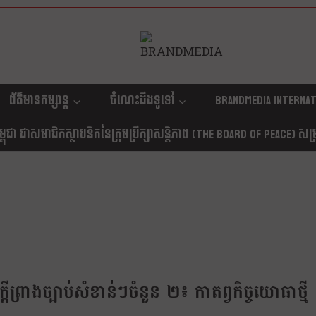
ព័ត៌មានកម្សាន្ត
ចំណេះដឹងទូទៅ
Brandmedia internat
ុជា ជាសមាជិកស្ថាបនិកនៃក្រុមប្រឹក្សាសន្តិភាព (The Board Of Peace) សម្រាប
ីព្រាងច្បាប់សំខាន់ៗចំនួន ២៖ កាតព្វកិច្ចយោធាថ្មី