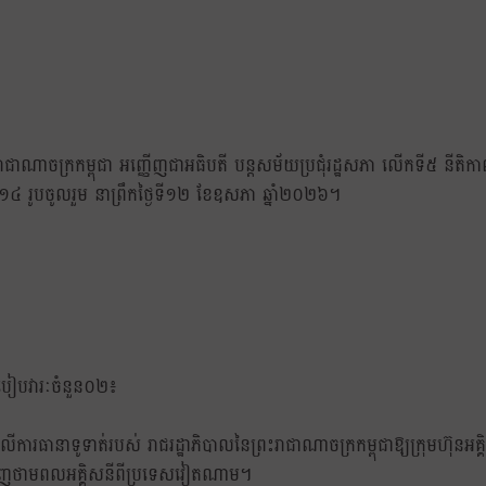
ះរាជាណាចក្រកម្ពុជា អញ្ញើញជាអធិបតី បន្តសម័យប្រជុំរដ្ឋសភា លើកទី៥ នីតិ
១៤ រូបចូលរួម នាព្រឹកថ្ងៃទី១២ ខែឧសភា ឆ្នាំ២០២៦។
មរបៀបវារៈចំនួន០២៖
រមលើការធានាទូទាត់របស់ រាជរដ្ឋាភិបាលនៃព្រះរាជាណាចក្រកម្ពុជាឱ្យក្រុមហ៊ុន
ិញថាមពលអគ្គិសនីពីប្រទេសវៀតណាម។