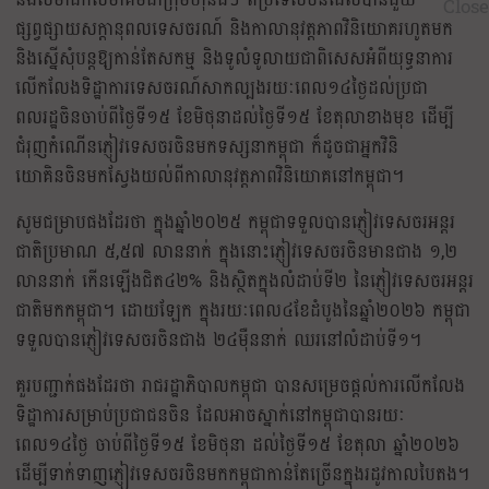
ផ្សព្វផ្សាយសក្តានុពលទេសចរណ៍ និងកាលានុវត្តភាពវិនិយោគរហូតមក
និងស្នើសុំបន្តឱ្យកាន់តែសកម្ម និងទូលំទូលាយជាពិសេសអំពីយុទ្ធនាការ
លើកលែងទិដ្ឋាការទេសចរណ៍សាកល្បងរយៈពេល១៤ថ្ងៃដល់ប្រជា
ពលរដ្ឋចិនចាប់ពីថ្ងៃទី១៥ ខែមិថុនាដល់ថ្ងៃទី១៥ ខែតុលាខាងមុខ ដើម្បី
ជំរុញកំណើនភ្ញៀវទេសចរចិនមកទស្សនាកម្ពុជា ក៏ដូចជាអ្នកវិនិ
យោគិនចិនមកស្វែងយល់ពីកាលានុវត្តភាពវិនិយោគនៅកម្ពុជា។​
សូមជម្រាបផងដែរថា ក្នុងឆ្នាំ២០២៥ កម្ពុជាទទួលបានភ្ញៀវទេសចរអន្តរ
ជាតិប្រមាណ ៥,៥៧ លាននាក់ ក្នុងនោះភ្ញៀវទេសចរចិនមានជាង ១,២
លាននាក់ កើនឡើងជិត៤២% និងស្ថិតក្នុងលំដាប់ទី២ នៃភ្ញៀវទេសចរអន្តរ
ជាតិមកកម្ពុជា។ ដោយឡែក ក្នុងរយៈពេល៤ខែដំបូងនៃឆ្នាំ២០២៦ កម្ពុជា
ទទួលបានភ្ញៀវទេសចរចិនជាង ២៤ម៉ឺននាក់ ឈរនៅលំដាប់ទី១។
គួរបញ្ជាក់ផងដែរថា រាជរដ្ឋាភិបាលកម្ពុជា បានសម្រេចផ្តល់ការលើកលែង
ទិដ្ឋាការសម្រាប់ប្រជាជនចិន ដែលអាចស្នាក់នៅកម្ពុជាបានរយៈ
ពេល១៤ថ្ងៃ ចាប់ពីថ្ងៃទី១៥ ខែមិថុនា ដល់ថ្ងៃទី១៥ ខែតុលា ឆ្នាំ២០២៦
ដើម្បីទាក់ទាញភ្ញៀវទេសចរចិនមកកម្ពុជាកាន់តែច្រើនក្នុងរដូវកាលបៃតង។