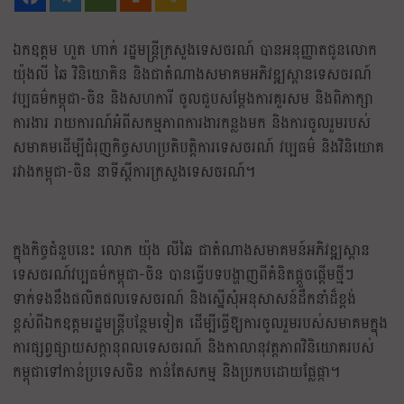
ឯកឧត្តម ហួត ហាក់ រដ្ឋមន្ត្រីក្រសួងទេសចរណ៍ បានអនុញ្ញាតជូនលោក
យ៉ុងលី ឆៃ វិនិយោគិន និងជាតំណាងសមាគមអភិវឌ្ឍស្ពានទេសចរណ៍
វប្បធម៌កម្ពុជា-ចិន និងសហការី ចូលជួបសម្តែងការគួរសម និងពិភាក្សា
ការងារ រាយការណ៍អំពីសកម្មភាពការងារកន្លងមក និងការចូលរួមរបស់
សមាគមដើម្បីជំរុញកិច្ចសហប្រតិបត្តិការទេសចរណ៍ វប្បធម៌ និងវិនិយោគ
រវាងកម្ពុជា-ចិន នាទីស្តីការក្រសួងទេសចរណ៍។
ក្នុងកិច្ចជំនួបនេះ លោក យ៉ុង លីឆៃ ជាតំណាងសមាគមន៍អភិវឌ្ឍស្ពាន
ទេសចរណ៍វប្បធម៌កម្ពុជា-ចិន បានធ្វើបទបង្ហាញពីគំនិតផ្តួចផ្តើមថ្មីៗ
ទាក់ទងនឹងផលិតផលទេសចរណ៍ និងស្នើសុំអនុសាសន៍ដឹកនាំដ៏ខ្ពង់
ខ្ពស់ពីឯកឧត្តមរដ្ឋមន្ត្រីបន្ថែមទៀត ដើម្បីធ្វើឱ្យការចូលរួមរបស់សមាគមក្នុង
ការផ្សព្វផ្សាយសក្តានុពលទេសចរណ៍ និងកាលានុវត្តភាពវិនិយោគរបស់
កម្ពុជាទៅកាន់ប្រទេសចិន កាន់តែសកម្ម និងប្រកបដោយផ្លែផ្កា។