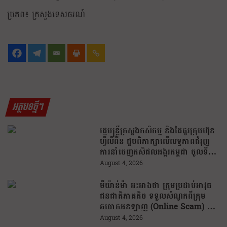
ប្រភព៖ ក្រសួងទេសចរណ៍
អត្ថបទថ្មីៗ
រដ្ឋមន្រ្តីក្រសួងកសិកម្ម និងដៃគូរក្រុមហ៊ុន
ហ្វីលីពីន ជួបពិភាក្សាលើលទ្ធភាពជំរុញ
ការនាំចេញកសិផលអង្ករកម្ពុជា ចូលទី
ផ្សារហ្វីលីពីន
August 4, 2026
មីយ៉ាន់ម៉ា អះអាងថា ក្រុមប្រដាប់អាវុធ
ជនជាតិភាគតិច ទទួលសំណូកពីក្រុម
ឆបោកអនឡាញ (Online Scam) ជា
ថ្នូរនឹងការជួយរត់ចូលប្រទេសថៃ!
August 4, 2026