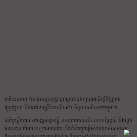
ភាគីសមាគម ក៏បានសន្យាប្តេជ្ញាចូលរួមជាមួយក្រសួងដើម្បីជំរុញការ
ផ្សព្វផ្សាយ និងទាក់ទាញវិនិយោគិនធំៗ ពីប្រទេសចិនមកកម្ពុជា។
ជាកិច្ចឆ្លើយតប ឯកឧត្តមរដ្ឋមន្ត្រី បានកោតសរសើរ វាយតម្លៃខ្ពស់ និងថ្លែង
អំណរគុណចំពោះលទ្ធផលការងារ និងគំនិតផ្តួចផ្តើមនានារបស់សមាគម
និងសមាជិកសមាគមជាក្រុមហ៊ុនធំៗ ពីប្រទេសចិនដែលបានជួយ