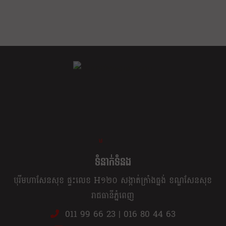
ខ្លឹម ខ្លី រហ័ស
ទំនាក់ទំនង
បុរីមហាសែនសុខ ផ្ទះលេខ H១២០ សង្កាត់ក្រាំងធ្នង់ ខណ្ឌសែនសុខ
រាជធានីភ្នំពេញ
011 99 66 23
|
016 80 44 63