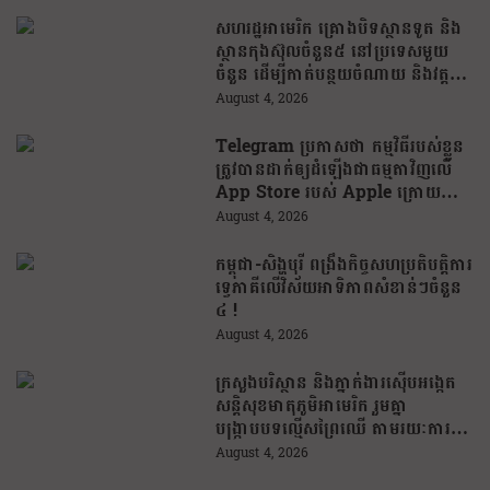
សហរដ្ឋអាមេរិក គ្រោងបិទស្ថានទូត និង
ស្ថានកុងស៊ុលចំនួន៥ នៅប្រទេសមួយ
ចំនួន ដើម្បីកាត់បន្ថយចំណាយ និងវត្ត
មានការទូតដែលគ្មានប្រសិទ្ធភាព
August 4, 2026
Telegram ប្រកាសថា កម្មវិធីរបស់ខ្លួន
ត្រូវបានដាក់ឲ្យដំឡើងជាធម្មតាវិញលើ
App Store របស់ Apple ក្រោយបាត់
ខ្លួនដោយគ្មានការបញ្ជាក់ពីមូលហេតុ
August 4, 2026
កម្ពុជា-សិង្ហបុរី ពង្រឹងកិច្ចសហប្រតិបត្តិការ
ទ្វេភាគីលើវិស័យអាទិភាពសំខាន់ៗចំនួន
៤ !
August 4, 2026
ក្រសួងបរិស្ថាន និងភ្នាក់ងារស៊ើបអង្កេត
សន្តិសុខមាតុភូមិអាមេរិក រួមគ្នា
បង្រ្កាបបទល្មើសព្រៃឈើ តាមរយៈការប្រើ
ប្រាស់បច្ចេកវិទ្យា
August 4, 2026