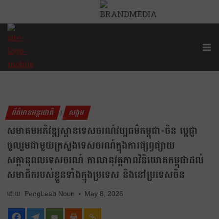
ព័ត៌មានអន្តរជាតិ
សង្គម
|
សមាគមអភិវឌ្ឍស្ពានទេសចរណ៍វប្បធម៌កម្ពុជា-ចិន ប្តេជ្ញា
ចូលរួមជាមួយក្រសួងទេសចរណ៍ក្នុងការផ្សព្វផ្សាយ
សក្តានុពលទេសចរណ៍ កាលានុវត្តភាពវិនិយោគកម្ពុជាដល់
សមាជិករបស់ខ្លួនទាំងក្នុងប្រទេស និងនៅប្រទេសចិន
PengLeab Noun
May 8, 2026