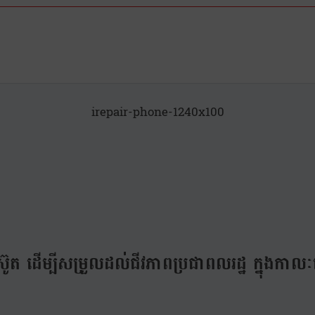
irepair-phone-1240x100
ម៉ាស៊ូត ដើម្បីសម្រួលដល់ជីវភាពប្រជាពលរដ្ឋ ក្នុង