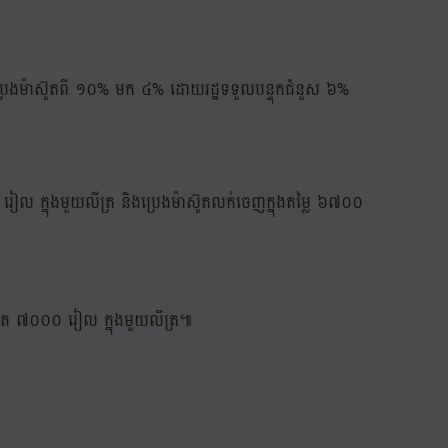
 និង ប្រេងម៉ាស៊ូតពី ១០% មក ៤% ដោយរដ្ឋទទួលបន្ទុកជំនួស ៦%
 រៀល ក្នុងមួយលីត្រ និងប្រេងម៉ាស៊ូតលក់ចេញក្នុងតម្លៃ ៦៧០០
ាស៊ូត ៧០០០ រៀល ក្នុងមួយលីត្រ៕