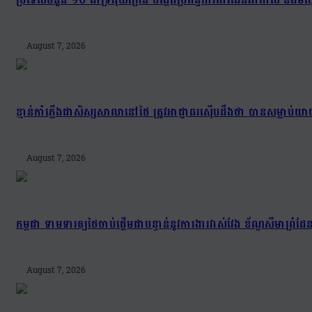
August 7, 2026
ខ្មាន់កាំភ្លើងជាសិស្សសាលានៅថៃ ត្រូវអាជ្ញាធរស៊ើបដឹងថា បានសម្លាប
August 7, 2026
កម្ពុជា ទាមទារឲ្យថៃចាប់ផ្តើមជាបន្ទាន់នូវការងារវាស់វែង ខ័ណ្ឌសីមា
August 7, 2026