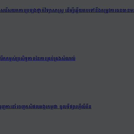
យជ្រើសរើសយកការប្រឡងថ្នាក់វិទ្យាសាស្ត្រ ដើម្បីឆ្លើយតបទៅនឹងតម្រូវការធនធានមន
ើកកម្ពស់ប្រសិទ្ធភាពនៃការគ្រប់គ្រងសំណល់
ពជំរុញការនាំចេញកសិផលអង្ករកម្ពុជា ចូលទីផ្សារហ្វីលីពីន