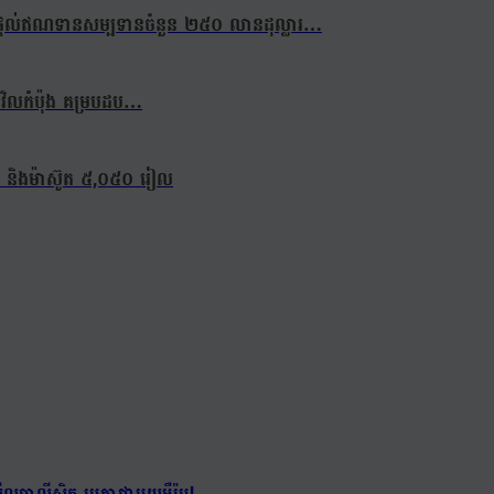
oU ផ្តល់ឥណទានសម្បទានចំនួន ២៥០ លានដុល្លារ…
មក្រវិលកំប៉ុង គម្របដប…
ៀល និងម៉ាស៊ូត ៥,០៥០ រៀល
បាលីស្ទិក រួមគ្នាជាមួយអឺរ៉ុប!