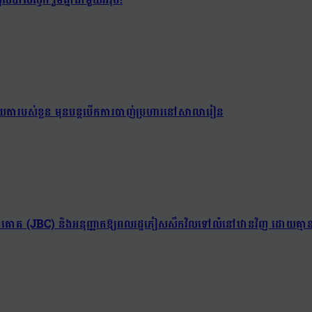
់យាយតារបស់ខ្លួន មុនបន្តបើកការបាញ់ប្រហារនៅសាលារៀន
ព្រំដែនគោគ (JBC) និងអនុញ្ញាតឱ្យពលរដ្ឋភៀសសឹកវិលទៅលំនៅឋានវិញ ដោយគ្មាន