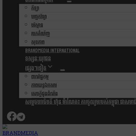
កីឡា
បច្ចេកវិទ្យា
បរិស្ថាន
របកគំហើញ
សុខភាព
Brandmedia international
ទស្សនៈយុវជន
ផ្សេងៗទៀត
ពាណិជ្ជកម្ម
ភាពយន្តឯកសារ
សេចក្តីជូនដំណឹង
សម្តេចបវរធិបតី ហ៊ុន ម៉ាណែត៖ ការចូលរួមរបស់កម្ពុជា ជាសមាជិកស