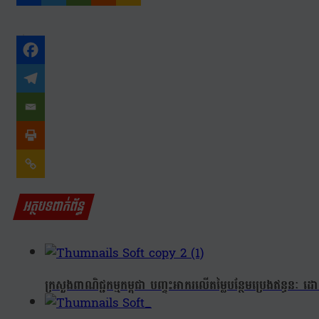
អត្ថបទពាក់ព័ន្ធ
ក្រសួងពាណិជ្ជកម្មកម្ពុជា បញ្ចុះអាករលើតម្លៃបន្ថែមប្រេងឥន្ធ