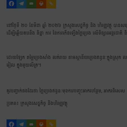
នៅថ្ងៃទី ២០ ខែមីនា ឆ្នាំ ២០២៦ ក្រសួងសេដ្ឋកិច្ច និង ហិរញ្ញវត្ថុ បាន
ដើម្បីឆ្លើយតបនឹង និន្នា ការ នៃការកើនឡើងថ្លៃប្រេង លើទីផ្សារអន្តរជាត
ដោយឡែក តម្លៃប្រេងសាំង លក់រាយ តាមស្ថានីយប្រេងឥន្ធនៈក្នុងស្រុក លក
រៀល ក្នុងមួយលីត្រ។
គួរបញ្ជាក់ផងដែរថា ថ្លៃប្រេងឥន្ធនៈមុនការបញ្ចុះអាករបន្ថែម, អាករពិ
ប្រភព៖ ក្រសួងសេដ្ឋកិច្ច និងហិរញ្ញវត្ថុ