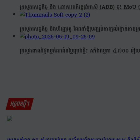
ក្រសួងសេដ្ឋកិច្ច និង ធនាគារអភិវឌ្ឍន៍អាស៊ី (ADB) ចុះ M
ក្រសួងសេដ្ឋកិច្ច និងហិរញ្ញវត្ថុ ណែនាំឱ្យបញ្ឈប់ការផ្តល់រង្វាន់តា
ក្រសួងពាណិជ្ជកម្មកំណត់តម្លៃប្រេងថ្មី៖ សាំងធម្មតា ៤,៧០០ រ
អត្ថបទថ្មីៗ
ប្រទេសចំនួន ១០ គាំទ្រអ៊ុយក្រែន បង្កើតប្រព័ន្ធការពារដែនអាកាស និងមីស៊ីល