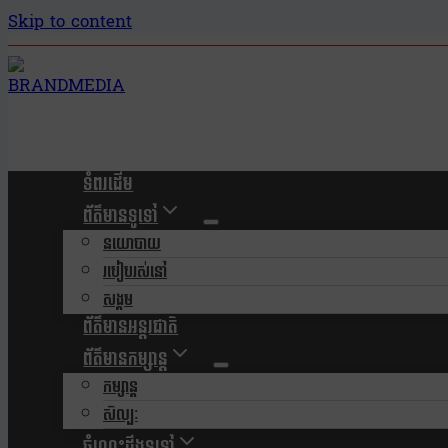
Skip to content
ទំពរដើម
ព័ត៌មានទូទៅ
នយោបាយ
របៀបរស់នៅ
សង្គម
ព័ត៌មានអន្តរជាតិ
ព័ត៌មានកម្សាន្ត
កម្សាន្ត
សិល្បៈ
ចំណេះដឹងទូទៅ