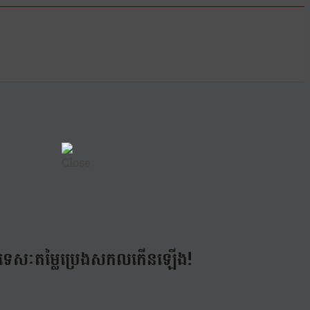
កាលៈទេសៈតម្លៃប្រេងសកលកើនឡើង!