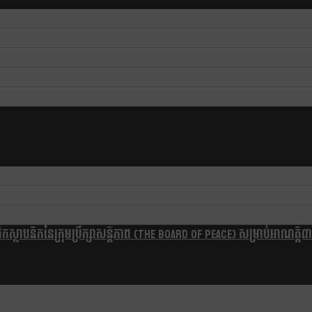
្ថាបនិកនៃក្រុមប្រឹក្សាសន្តិភាព (The Board Of Peace) សម្រាប់អាណត្តិ៣ឆ្នា