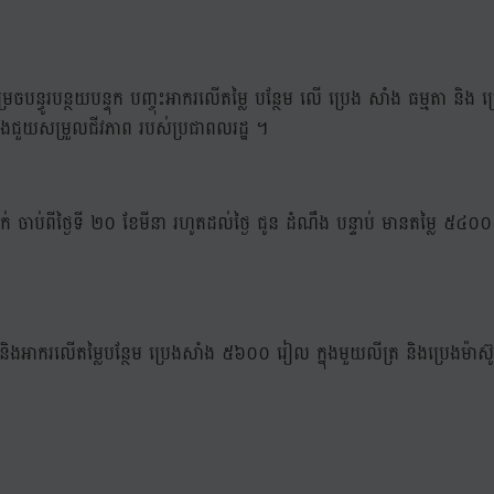
សម្រេចបន្ធូរបន្ថយបន្ទុក បញ្ចុះអាករលើតម្លៃ បន្ថែម លើ ប្រេង សាំង ធម្មតា
ិ និងជួយសម្រួលជីវភាព របស់ប្រជាពលរដ្ឋ ។
់ ចាប់ពីថ្ងៃទី ២០ ខែមីនា រហូតដល់ថ្ងៃ ជូន ដំណឹង បន្ទាប់ មានតម្លៃ ៥៤០០
សេស និងអាករលើតម្លៃបន្ថែម ប្រេងសាំង ៥៦០០ រៀល ក្នុងមួយលីត្រ និងប្រេងម៉