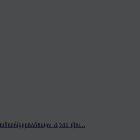
នៈ ដោយកំណត់ថ្លៃប្រេងសាំងធម្មតា ៥,១៥០ រៀល…