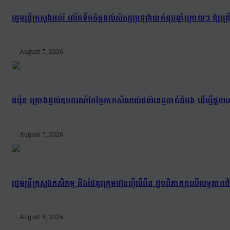
រដ្ឋមន្រ្តីក្រសួងអប់រំ លើកទឹកចិត្តដល់សិស្សប្រឡងបាក់ឌុបឆ្នាំក្រោយៗ ឱ្
August 7, 2026
ជប៉ុន គ្រោងផ្តល់ឧបករណ៍កែច្នៃកាកសំណល់ដល់ខេត្តបាត់ដំបង ដើម្បីជួយល
August 7, 2026
រដ្ឋមន្រ្តីក្រសួងកសិកម្ម និងដៃគូរក្រុមហ៊ុនហ្វីលីពីន ជួបពិភាក្សាលើលទ្ធភា
August 4, 2026