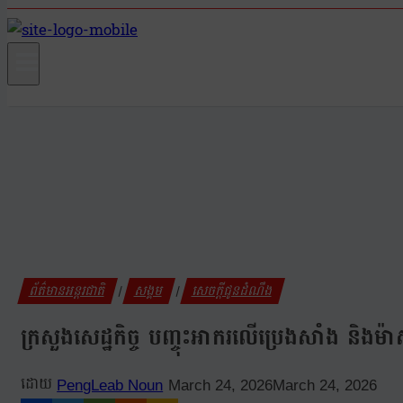
ព័ត៌មានអន្តរជាតិ
សង្គម
សេចក្តីជូនដំណឹង
|
|
ក្រសួងសេដ្ឋកិច្ច បញ្ចុះអាករលើប្រេងសាំង និង
PengLeab Noun
March 24, 2026
March 24, 2026