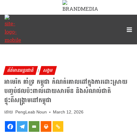
ព័ត៌មានអន្តរជាតិ
សង្គម
|
អាមេរិក គាំទ្រ កម្ពុជា កំណត់គោលដៅក្នុងការដោះស្រាយ
បញ្ចប់ផលប៉ះពាល់ដោយសារមីន និងសំណល់ជាតិ
ផ្ទុះពីសង្រ្គាមនៅកម្ពុជា
PengLeab Noun
March 12, 2026