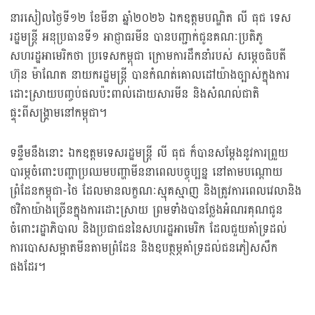
នារសៀលថ្ងៃទី១២ ខែមីនា ឆ្នាំ២០២៦ ឯកឧត្តមបណ្ឌិត លី ធុជ ទេស
រដ្ឋមន្រ្តី អនុប្រធានទី១ អាជ្ញាធរមីន បានបញ្ជាក់ជូនគណៈប្រតិភូ
សហរដ្ឋអាមេរិកថា ប្រទេសកម្ពុជា ក្រោមការដឹកនាំរបស់ សម្តេចធិបតី
ហ៊ុន ម៉ាណែត នាយករដ្ឋមន្រ្តី បានកំណត់គោលដៅយ៉ាងច្បាស់ក្នុងការ
ដោះស្រាយបញ្ចប់ផលប៉ះពាល់ដោយសារមីន និងសំណល់ជាតិ
ផ្ទុះពីសង្រ្គាមនៅកម្ពុជា។
ទន្ទឹមនឹងនោះ ឯកឧត្តមទេសរដ្ឋមន្រ្តី លី ធុជ ក៏បានសម្តែងនូវការព្រួយ
បារម្ភចំពោះបញ្ហាប្រឈមបញ្ហាមីននាពេលបច្ចុប្បន្ន នៅតាមបណ្តោយ
ព្រំដែនកម្ពុជា-ថៃ ដែលមានលក្ខណៈស្មុគស្មាញ និងត្រូវការពេលវេលានិង
ថវិកាយ៉ាងច្រើនក្នុងការដោះស្រាយ ព្រមទាំងបានថ្លែងអំណរគុណជូន
ចំពោះរដ្ឋាភិបាល និងប្រជាជននៃសហរដ្ឋអាមេរិក ដែលជួយគាំទ្រដល់
ការបោសសម្អាតមីនតាមព្រំដែន និងឧបត្ថម្ភគាំទ្រដល់ជនភៀសសឹក
ផងដែរ។