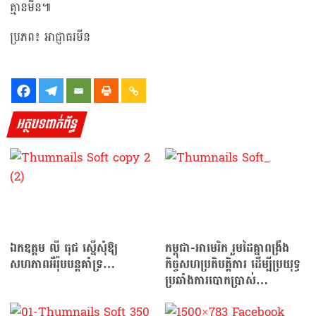
គ្មានមីន៕
ប្រភព៖ អាជ្ញាធរមីន
អត្ថបទពាក់ព័ន្ធ
ឯកឧត្ដម លី​ ធុជ​ ស្នើ​សុំឱ្យ​
កម្ពុជា-អាមេរិក រួមដៃគ្នាពង្រឹង
សហភាព​អឺរ៉ុប​បន្ត​គាំទ្រ​…
កិច្ចសហប្រតិបត្តិការ ដើម្បីប្រយុទ្ធ
ប្រឆាំងការបោកប្រាស់
តាមអនឡាញ…