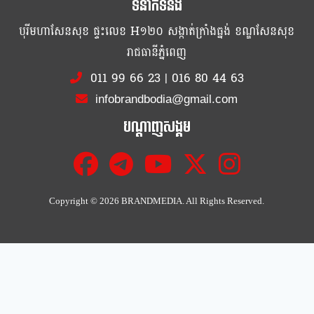
ទំនាក់ទំនង
បុរីមហាសែនសុខ ផ្ទះលេខ H១២០ សង្កាត់ក្រាំងធ្នង់ ខណ្ឌសែនសុខ
រាជធានីភ្នំពេញ
011 99 66 23
|
016 80 44 63
infobrandbodia@gmail.com
បណ្ដាញសង្គម
Copyright ©
2026 BRANDMEDIA. All Rights Reserved.
Cl
th
mo