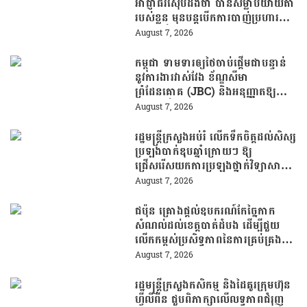
អាជ្ញាធរស៊ើបដឹងថា បានសម្លាប់យាយតា
របស់ខ្លួន មុនបន្តបើកការបាញ់ប្រហារនៅ
សាលារៀន
August 7, 2026
កម្ពុជា ទាមទារឲ្យថៃចាប់ផ្តើមជាបន្ទាន់
នូវការងារវាស់វែង ខ័ណ្ឌសីមា
ព្រំដែនគោគ (JBC) និងអនុញ្ញាតឱ្យ
ពលរដ្ឋភៀសសឹកវិលទៅលំនៅឋានវិញ
August 7, 2026
ដោយគ្មានការរារាំង
រដ្ឋមន្រ្តីក្រសួងអប់រំ លើកទឹកចិត្តដល់សិស្ស
ប្រឡងបាក់ឌុបឆ្នាំក្រោយៗ ឱ្យ
ជ្រើសរើសយកការប្រឡងថ្នាក់វិទ្យាសាស្ត្រ
ដើម្បីឆ្លើយតបទៅនឹងតម្រូវការធនធាន
August 7, 2026
មនុស្សក្នុងយុគសម័យបច្ចេកវិទ្យា
ជប៉ុន គ្រោងផ្តល់ឧបករណ៍កែច្នៃកាក
សំណល់ដល់ខេត្តបាត់ដំបង ដើម្បីជួយ
លើកកម្ពស់ប្រសិទ្ធភាពនៃការគ្រប់គ្រង
សំណល់
August 7, 2026
រដ្ឋមន្រ្តីក្រសួងកសិកម្ម និងដៃគូរក្រុមហ៊ុន
ហ្វីលីពីន ជួបពិភាក្សាលើលទ្ធភាពជំរុញ