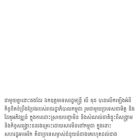
ជាមួយគ្នានោះផងដែរ ឯកឧត្តមទេសរដ្ឋមន្រ្តី លី ធុជ បានលើកឡើងអំពី
កិច្ចខិតខំប្រឹងប្រែងរបស់រាជរដ្ឋាភិបាលកម្ពុជា រួមជាមួយប្រទេសជាមិត្ត និង
ដៃគូអភិវឌ្ឍន៍ ក្នុងការដោះស្រាយបញ្ហាមីន និងសំណល់ជាតិផ្ទុះពីសង្រ្គាម
និងកិច្ចសង្រ្គោះជនរងគ្រោះដោយសារមីននៅកម្ពុជា ក្នុងនោះ
សហរដ្ឋអាមេរិក គឺជាប្រទេសម្ចាស់ជំនួយធំជាងគេរហូតដល់ជាង