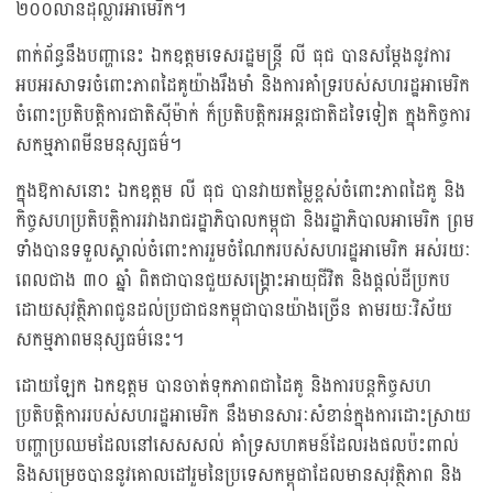
២០០លានដុល្លារអាមេរិក។
ពាក់ព័ន្ធនឹងបញ្ហានេះ ឯកឧត្តមទេសរដ្ឋមន្រ្តី លី ធុជ បានសម្តែងនូវការ
អបអរសាទរចំពោះភាពដៃគូយ៉ាងរឹងមាំ និងការគាំទ្ររបស់សហរដ្ឋអាមេរិក
ចំពោះប្រតិបត្តិការជាតិស៊ីម៉ាក់ ក៏ប្រតិបត្តិករអន្តរជាតិដទៃទៀត ក្នុងកិច្ចការ
សកម្មភាពមីនមនុស្សធម៌។
ក្នុងឱកាសនោះ ឯកឧត្តម លី ធុជ បានវាយតម្លៃខ្ពស់ចំពោះភាពដៃគូ និង
កិច្ចសហប្រតិបត្តិការរវាងរាជរដ្ឋាភិបាលកម្ពុជា និងរដ្ឋាភិបាលអាមេរិក ព្រម
ទាំងបានទទួលស្គាល់ចំពោះការរួមចំណែករបស់សហរដ្ឋអាមេរិក អស់រយៈ
ពេលជាង ៣០ ឆ្នាំ ពិតជាបានជួយសង្រ្គោះអាយុជីវិត និងផ្តល់ដីប្រកប
ដោយសុវត្ថិភាពជូនដល់ប្រជាជនកម្ពុជាបានយ៉ាងច្រើន តាមរយៈវិស័យ
សកម្មភាពមនុស្សធម៌នេះ។
ដោយឡែក ឯកឧត្តម បានចាត់ទុកភាពជាដៃគូ និងការបន្តកិច្ចសហ
ប្រតិបត្តិការរបស់សហរដ្ឋអាមេរិក នឹងមានសារៈសំខាន់ក្នុងការដោះស្រាយ
បញ្ហាប្រឈមដែលនៅសេសសល់ គាំទ្រសហគមន៍ដែលរងផលប៉ះពាល់
និងសម្រេចបាននូវគោលដៅរួមនៃប្រទេសកម្ពុជាដែលមានសុវត្ថិភាព និង