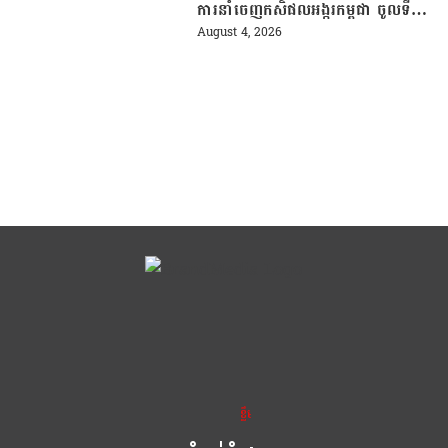
ការនាំចេញកសិផលអង្ករកម្ពុជា ចូលទី
ផ្សារហ្វីលីពីន
August 4, 2026
ខ្លឹម ខ្លី រហ័ស