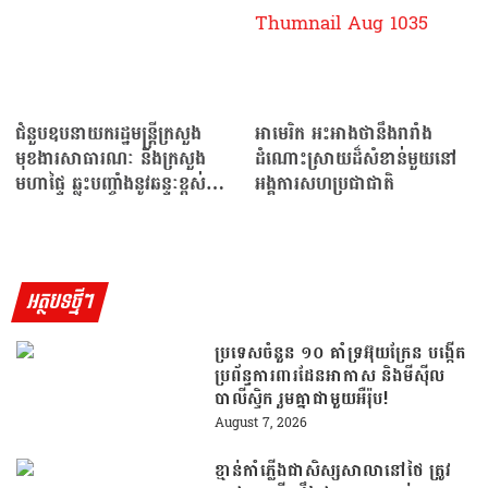
ជំនួបឧបនាយករដ្ឋមន្ត្រីក្រសួង
អាមេរិក អះអាងថានឹងរារាំង
មុខងារសាធារណៈ និងក្រសួង
ដំណោះស្រាយដ៏សំខាន់មួយនៅ
មហាផ្ទៃ ឆ្លុះបញ្ចាំងនូវឆន្ទៈខ្ពស់ក្នុង
អង្គការសហប្រជាជាតិ
ការរួមចិត្ត…
អត្ថបទថ្មីៗ
ប្រទេសចំនួន ១០ គាំទ្រអ៊ុយក្រែន បង្កើត
ប្រព័ន្ធការពារដែនអាកាស និងមីស៊ីល
បាលីស្ទិក រួមគ្នាជាមួយអឺរ៉ុប!
August 7, 2026
ខ្មាន់កាំភ្លើងជាសិស្សសាលានៅថៃ ត្រូវ