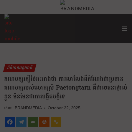
ព័ត៌មានអន្តរជាតិ
គណបក្សភឿថៃអះអាងថា ការលាលែងពីតំណែងជាប្រធាន
គណបក្សរបស់លោកស្រី Paetongtarn គឺជាចេតនាផ្ទាល់
ខ្លួន មិនមែនជាការបង្ខិតបង្ខំទេ
BRANDMEDIA
October 22, 2025