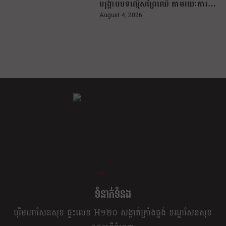
បង្រ្កាបបទល្មើសព្រៃឈើ តាមរយៈការប្រើ
ប្រាស់បច្ចេកវិទ្យា
August 4, 2026
ខ្លឹម ខ្លី រហ័ស
ទំនាក់ទំនង
បុរីមហាសែនសុខ ផ្ទះលេខ H១២០ សង្កាត់ក្រាំងធ្នង់ ខណ្ឌសែនសុខ