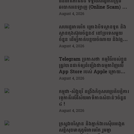
ជនជាតិភាគតិច ទទួលសំណូកពីក្រុម
ឆបោកអនឡាញ (Online Scam) ជា
ថ្នូរនឹងការជួយរត់ចូលប្រទេសថៃ!
August 4, 2026
សហរដ្ឋអាមេរិក គ្រោងបិទស្ថានទូត និង
ស្ថានកុងស៊ុលចំនួន៥ នៅប្រទេសមួយ
ចំនួន ដើម្បីកាត់បន្ថយចំណាយ និងវត្ត
មានការទូតដែលគ្មានប្រសិទ្ធភាព
August 4, 2026
Telegram ប្រកាសថា កម្មវិធីរបស់ខ្លួន
ត្រូវបានដាក់ឲ្យដំឡើងជាធម្មតាវិញលើ
App Store របស់ Apple ក្រោយបាត់
ខ្លួនដោយគ្មានការបញ្ជាក់ពីមូលហេតុ
August 4, 2026
កម្ពុជា-សិង្ហបុរី ពង្រឹងកិច្ចសហប្រតិបត្តិការ
ទ្វេភាគីលើវិស័យអាទិភាពសំខាន់ៗចំនួន
៤ !
August 4, 2026
ក្រសួងបរិស្ថាន និងភ្នាក់ងារស៊ើបអង្កេត
សន្តិសុខមាតុភូមិអាមេរិក រួមគ្នា