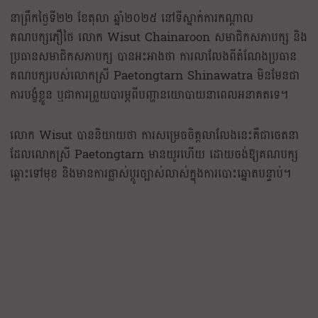
នាព្រឹកថ្ងៃទី២២ ខែតុលា ឆ្នាំ២០២៥ នៅទីស្នាក់ការកណ្តាល
គណបក្សភឿថៃ លោក Wisut Chainaroon សមាជិកសភាបក្ស និង
ប្រធានសមាជិកសភាបក្ស បានអះអាងថា ការលាលែងពីតំណែងប្រធាន
គណបក្សរបស់លោកស្រី Paetongtarn Shinawatra មិនមែនជា
ការបង្ខំខ្លួន ឬជាការព្រួយបារម្ភពីបញ្ហានយោបាយនាពេលអនាគតទេ។
លោក Wisut បាននិយាយថា ការសម្រេចចិត្តលាលែងនេះគឺជាចេតនា
ដែលលោកស្រី Paetongtarn មានយូរហើយ ដោយចង់ឱ្យគណបក្ស
ឆ្ពោះទៅមុខ និងមានការផ្លាស់ប្តូរច្បាស់លាស់ក្នុងការបោះឆ្នោតបន្ទាប់។