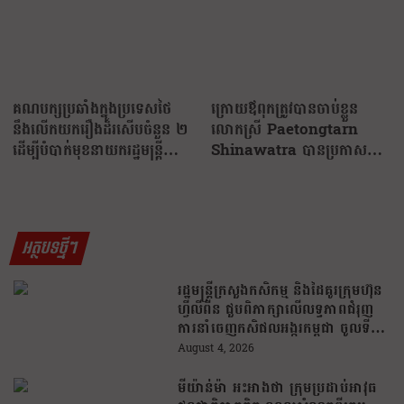
គណបក្សប្រឆាំងក្នុងប្រទេសថៃ
ក្រោយឪពុកត្រូវបានចាប់ខ្លួន
នឹងលើកយករឿងដ៏រសើបចំនួន ២
លោកស្រី Paetongtarn
ដើម្បីបំបាក់មុខនាយករដ្ឋមន្ត្រី
Shinawatra បានប្រកាសថា
Paetongtarn…
ឪពុករបស់លោកស្រី…
អត្ថបទថ្មីៗ
រដ្ឋមន្រ្តីក្រសួងកសិកម្ម និងដៃគូរក្រុមហ៊ុន
ហ្វីលីពីន ជួបពិភាក្សាលើលទ្ធភាពជំរុញ
ការនាំចេញកសិផលអង្ករកម្ពុជា ចូលទី
ផ្សារហ្វីលីពីន
August 4, 2026
មីយ៉ាន់ម៉ា អះអាងថា ក្រុមប្រដាប់អាវុធ