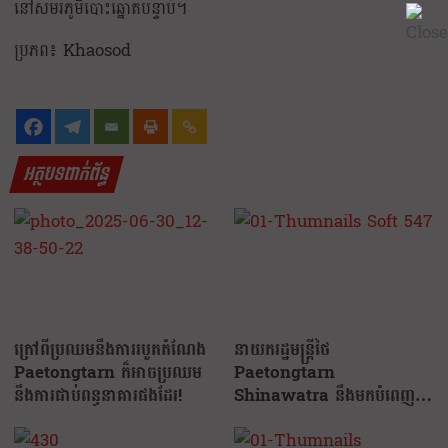
នៅសមរភូមិបោះឆ្នោតបន្ទាប់។
ប្រភព៖ Khaosod
អត្ថបទពាក់ព័ន្ធ
ក្រៅពីប្រឈមនឹងការរបូតតំណែង
នាយករដ្ឋមន្រ្តីថៃ
Paetongtarn ក៏អាចប្រឈម
Paetongtarn
នឹងការជាប់ពន្ធនាគារផងដែរ!
Shinawatra នឹងមកបំពេញ
ទស្សនកិច្ចផ្លូវការនៅកម្ពុជា…