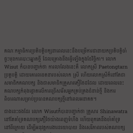
គណៈកម្មាធិការប្រតិបត្តិបក្សនាពេលនេះនឹងបម្រើការជានាយកប្រតិបត្តិចាំ
ផ្ទះមុនការបោះឆ្នោតថ្មី ដែលគ្រោងនឹងធ្វើឡើងក្នុងខែវិច្ឆិកា។ លោក
Wisut ក៏បានបញ្ជាក់ថា ការលាលែងនេះគឺ លោកស្រី Paetongtarn
ប្រត្តបត្តិ ដោយគោរពចេតនារបស់លោក ស្រី ហើយលោកស្រីក៏នៅតែជា
សមាជិកគណបក្ស និងជាសមាជិកគ្រួសារភឿថៃដដែល ដោយពេលនេះ
គណបក្សកំពុងផ្តោតលើការជ្រើសរើសអ្នកគ្រប់គ្រងជំនាន់ថ្មី និងការ
ពិចារណាសម្រាប់ប្រធានគណបក្សថ្មីនៅពេលអនាគត។
ជាងនេះផងដែរ លោក Wisutក៏បានបញ្ជាក់ថា គ្រួសារ Shinawatra
នៅតែគាំទ្រគណបក្សភឿថៃយ៉ាងពេញទំហឹង ហើយពួកគេនឹងចាំគាំទ្រ
នៅពីក្រោយ ដើម្បីអនុវត្តការងារនយោបាយ និងសេរីភាពរបស់គណបក្ស