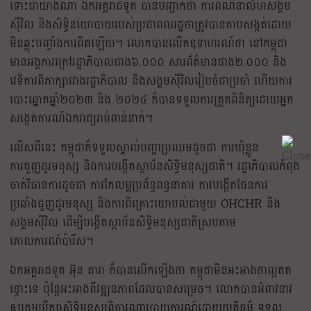
ទោះជាយ៉ាងណា ឯកអគ្គរាជទូត បានបញ្ជាក់ថា ការពណ៌នាលំហសង្គម
ស៊ីវិល និងសិទ្ធិនយោបាយរបស់ប្រជាពលរដ្ឋថាត្រូវបានគាបសង្កត់ដោយ
មិនឆ្លុះបញ្ចាំងការពិតឡើយ។ លោកបានលើកឧទាហរណ៍ថា នៅកម្ពុជា
មានអង្គការក្រៅរដ្ឋាភិបាលជាង៦.០០០ សារព័ត៌មានជាង២.០០០ និង
វេទិការពិភាក្សារវាងរដ្ឋាភិបាល និងសង្គមស៊ីវិលរៀបចំជាប្រចាំ ហើយការ
បោះឆ្នោតឆ្នាំ២០២៣ និង ២០២៤ ក៏បានទទួលការត្រួតពិនិត្យដោយអ្នក
សង្កេតការណ៍ឯករាជ្យរាប់ពាន់នាក់។
លើសពីនេះ កម្ពុជាក៏ទទួលស្គាល់បញ្ហាប្រឈមដូចជា ការឃុំខ្លួន
ការជួញដូរមនុស្ស និងការបង្កើតស្ថាប័នសិទ្ធិមនុស្សជាតិ។ រដ្ឋាភិបាលកំពុង
ចាត់វិធានការដូចជា ការកែលម្អប្រព័ន្ធពន្ធនាគារ ការបង្កើតផែនការ
ប្រឆាំងជួញដូរមនុស្ស និងការពិគ្រោះយោបល់ជាមួយ OHCHR និង
សង្គមស៊ីវិល ដើម្បីបង្កើតស្ថាប័នសិទ្ធិមនុស្សជាតិស្របតាម
គោលការណ៍ប៉ារីស។
ឯកអគ្គរាជទូត អ៊ុន តារា ក៏បានលើកឡើងថា កម្ពុជាមិនអះអាងថាល្អឥត
ខ្ចោះទេ ប៉ុន្តែអះអាងពីវឌ្ឍនភាពដែលបានសម្រេច។ លោកបានអំពាវនាវ
ឲ្យក្រុមប្រឹក្សាសិទ្ធិមនុស្សពិចារណារបាយការណ៍ដោយយុត្តិធម៌ ទទួល