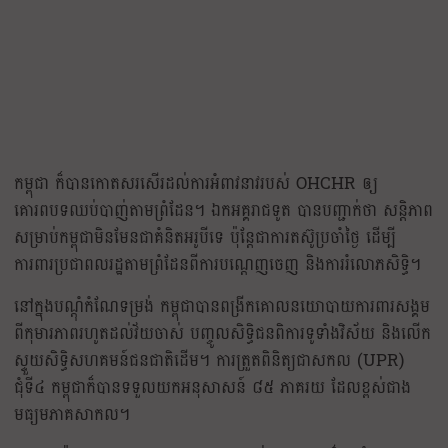
កម្ពុជា ក៏បានកោតសរសើរដល់ការអំពាវនាវរបស់ OHCHR ឲ្យ
គោរពបទឈប់បាញ់តាមព្រំដែន។ ឯកអគ្គរាជទូត បានបញ្ជាក់ថា សន្តិភាព
សម្រាប់កម្ពុជាមិនមែនជាគំនិតអរូបីទេ ប៉ុន្តែជាការតស៊ូប្រចាំថ្ងៃ ដើម្បី
ការពារប្រជាពលរដ្ឋតាមព្រំដែនពីការបណ្តេញចេញ និងការរំលោភសិទ្ធិ។
នៅក្នុងបណ្តុំកំណែទម្រង់ កម្ពុជាបានពង្រីកគោលនយោបាយការពារសង្គម
ពីកុមារភាពរហូតដល់វ័យចាស់ បញ្ចូលសិទ្ធិជនពិការទូទាំងវិស័យ និងលើក
ស្ទួយសិទ្ធិសហគមន៍ជនជាតិដើម។ ការត្រួតពិនិត្យជាសកល (UPR)
ជុំទី៤ កម្ពុជាក៏បានទទួលយកអនុសាសន៍ ៨៥ ភាគរយ ដែលខ្ពស់ជាង
មធ្យមភាគសាកល។