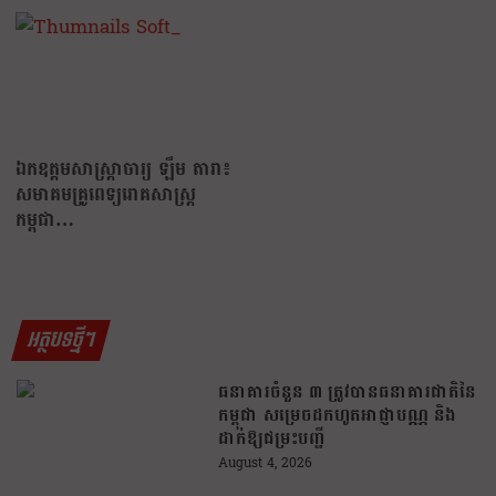
ឯកឧត្តមសាស្ត្រាចារ្យ ឡឹម តារា៖
សមាគមគ្រូពេទ្យរោគសាស្ត្រ
កម្ពុជា…
អត្ថបទថ្មីៗ
ធនាគារចំនួន ៣ ត្រូវបានធនាគារជាតិនៃ
កម្ពុជា សម្រេចដកហូតអាជ្ញាបណ្ណ និង
ដាក់ឱ្យជម្រះបញ្ជី
August 4, 2026