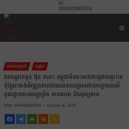
ព័ត៌មានទូទៅ
សង្គម
|
ឯកអគ្គរាជទូត អ៊ុន តារា៖ កម្ពុជាមិនអះអាងថាល្អឥតខ្ចោះទេ
ប៉ុន្តែអះអាងពីវឌ្ឍនភាពដែលបានសម្រេចដោយបន្តឈរលើ
មូលដ្ឋានភាពអព្យាក្រឹត ការគោរព និងតុល្យភាព
BRANDMEDIA
October 6, 2025