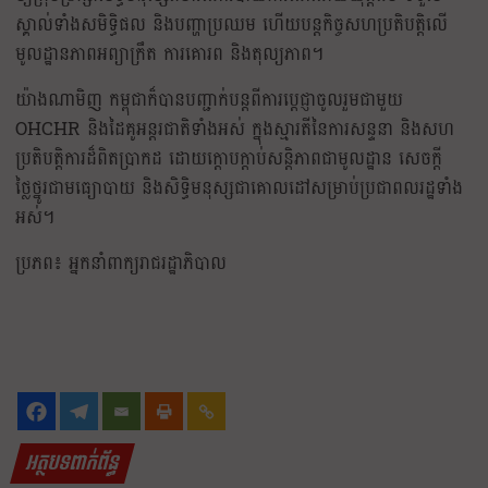
ស្គាល់ទាំងសមិទ្ធិផល និងបញ្ហាប្រឈម ហើយបន្តកិច្ចសហប្រតិបត្តិលើ
មូលដ្ឋានភាពអព្យាក្រឹត ការគោរព និងតុល្យភាព។
យ៉ាងណាមិញ កម្ពុជាក៏បានបញ្ជាក់បន្តពីការប្តេជ្ញាចូលរួមជាមួយ
OHCHR និងដៃគូអន្តរជាតិទាំងអស់ ក្នុងស្មារតីនៃការសន្ទនា និងសហ
ប្រតិបត្តិការដ៏ពិតប្រាកដ ដោយក្តោបក្តាប់សន្តិភាពជាមូលដ្ឋាន សេចក្ដី
ថ្លៃថ្នូរជាមធ្យោបាយ និងសិទ្ធិមនុស្សជាគោលដៅសម្រាប់ប្រជាពលរដ្ឋទាំង
អស់។
ប្រភព៖ អ្នកនាំពាក្យរាជរដ្ឋាភិបាល
អត្ថបទពាក់ព័ន្ធ