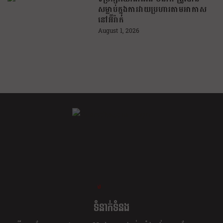
សម្លាប់ក្នុងការវាយប្រហារតាមអាកាស
នៅអ៊ីរ៉ាក់
August 1, 2026
ខ្លឹម ខ្លី រហ័ស
ទំនាក់ទំនង