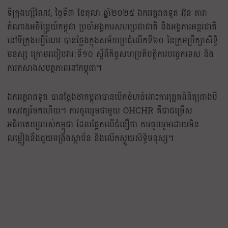
ទីក្រុងហ្សឺណែវ, ថ្ងៃទី៣ ខែតុលា ឆ្នាំ២០២៥ ឯកអគ្គរាជទូត អ៊ុន តារា
តំណាងអចិន្ត្រៃយ៍កម្ពុជា ប្រចាំអង្គការសហប្រជាជាតិ និងអង្គការអន្តរជាតិ
នៅទីក្រុងហ្សឺណែវ បានថ្លែងក្នុងសម័យប្រជុំលើកទី៦០ នៃក្រុមប្រឹក្សាសិទ្ធិ
មនុស្ស ក្រោមរបៀបវារៈទី១០ ស្តីពីកិច្ចសហប្រតិបត្តិការបច្ចេកទេស និង
ការកសាងសមត្ថភាពនៅកម្ពុជា។
ឯកអគ្គរាជទូត បានថ្លែងថាកម្ពុជាបានបើកចំហចំពោះការត្រួតពិនិត្យជាងបី
ទសវត្សរ៍មកហើយ។ ការចូលរួមជាមួយ OHCHR គឺជាជម្រើស
អធិបតេយ្យរបស់កម្ពុជា ដែលផ្អែកលើជំនឿថា ការចូលរួមដោយមិន
លម្អៀងនឹងជួយពង្រឹងស្ថាប័ន និងលើកស្ទួយសិទ្ធិមនុស្ស។