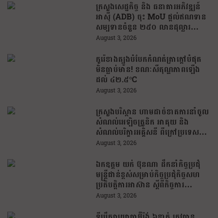
ក្រសួងសេដ្ឋកិច្ច និង ធនាគារអភិវឌ្ឍន៍
អាស៊ី (ADB) ចុះ MoU ផ្តល់ឥណទាន
សម្បទានចំនួន ២៥០ លានដុល្លារ
សម្រាប់គាំទ្រការអនុវត្តកម្មវិធីអន្តរាគមន៍
August 3, 2026
បន្ទាន់
កូរ៉េខាងត្បូងបំបែកកំណត់ត្រាក្ដៅបំផុត
មិនធ្លាប់មាន! ខណៈសីតុណ្ហភាពឡើង
ដល់ ៤២.៥°C
August 3, 2026
ក្រសួងបរិស្ថាន ហាមដាច់ខាតការនាំចូល
សំណល់អេឡិចត្រូនិក អាគុយ និង
សំណល់បរិក្ខារអគ្គិសនី ពីក្រៅប្រទេស
ចូលមកម្ពុជា
August 3, 2026
ឯកឧត្តម យក់ ប៊ុនណា ដឹកនាំកិច្ចប្រជុំ
មន្ត្រីជាន់ខ្ពស់សម្រាប់កិច្ចប្រជុំកិច្ចសហ
ប្រតិបត្តិការអាស៊ាន ស្តីពីកិច្ចការ
មុខងារសាធារណៈលើកទី២៣ (23rd
August 3, 2026
ACCSM)
ទីប្រឹក្សាយោធាអ៊ីរ៉ង់ ៦នាក់ ត្រូវបាន