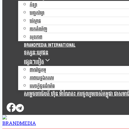
កីឡា
បច្ចេកវិទ្យា
បរិស្ថាន
របកគំហើញ
សុខភាព
Brandmedia international
ទស្សនៈយុវជន
ផ្សេងៗទៀត
ពាណិជ្ជកម្ម
ភាពយន្តឯកសារ
សេចក្តីជូនដំណឹង
សម្តេចបវរធិបតី ហ៊ុន ម៉ាណែត៖ ការចូលរួមរបស់កម្ពុជា ជាសមាជិកស