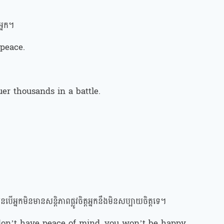
អ្នក។
 peace.
uer thousands in a battle.
។
.
ើអ្នកមិនមានសន្តិភាពផ្លូវចិត្តអ្នកនឹងមិនសប្បាយចិត្តទេ។
on’t have peace of mind, you won’t be happy.