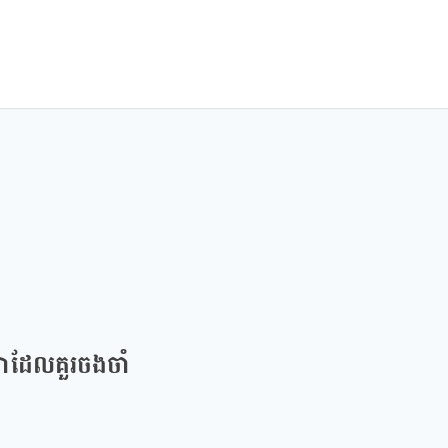
ាដែលគួរចងចាំ