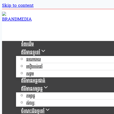
Skip to content
ទំពរដើម
ព័ត៌មានទូទៅ
នយោបាយ
របៀបរស់នៅ
សង្គម
ព័ត៌មានអន្តរជាតិ
ព័ត៌មានកម្សាន្ត
កម្សាន្ត
សិល្បៈ
ចំណេះដឹងទូទៅ