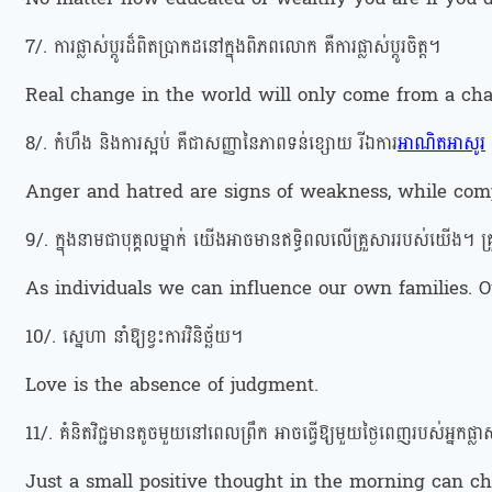
7/. ការផ្លាស់ប្តូរដ៏ពិតប្រាកដនៅក្នុងពិភពលោក គឺការផ្លាស់ប្តូរចិត្ត។
Real change in the world will only come from a cha
8/. កំហឹង និងការស្អប់ គឺជាសញ្ញានៃភាពទន់ខ្សោយ រីឯការ
អាណិតអាសូរ
Anger and hatred are signs of weakness, while compa
9/. ក្នុងនាមជាបុគ្គលម្នាក់ យើងអាចមានឥទ្ធិពលលើគ្រួសាររបស
As individuals we can influence our own families. 
10/. ស្នេហា នាំឱ្យខ្វះការវិនិច្ឆ័យ។
Love is the absence of judgment.
11/. គំនិតវិជ្ជមានតូចមួយនៅពេលព្រឹក អាចធ្វើឱ្យមួយថ្ងៃពេញរបស់អ្នកផ្លាស
Just a small positive thought in the morning can c