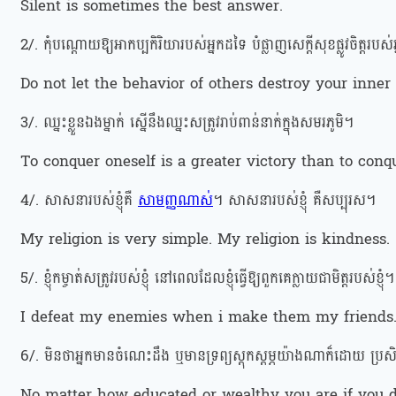
Silent is sometimes the best answer.
2/. កុំបណ្តោយឱ្យអាកប្បកិរិយារបស់អ្នកដទៃ បំផ្លាញសេក្តីសុខផ្លូវចិត្តរបស់
Do not let the behavior of others destroy your inner
3/. ឈ្នះខ្លួនឯងម្នាក់ ស្នើនឹងឈ្នះសត្រូវរាប់ពាន់នាក់ក្នុងសមរភូមិ។
To conquer oneself is a greater victory than to conq
4/. សាសនារបស់ខ្ញុំគឺ
សាមញ្ញណាស់
។ សាសនារបស់ខ្ញុំ គឺសប្បុរស។
My religion is very simple. My religion is kindness.
5/. ខ្ញុំកម្ចាត់សត្រូវរបស់ខ្ញុំ នៅពេលដែលខ្ញុំធ្វើឱ្យពួកគេក្លាយជាមិត្តរបស់ខ្ញុំ
I defeat my enemies when i make them my friends
6/. មិនថាអ្នកមានចំណេះដឹង ឬមានទ្រព្យស្តុកស្តម្ភយ៉ាងណាក៏ដោយ ប្រសិនប
No matter how educated or wealthy you are if you d