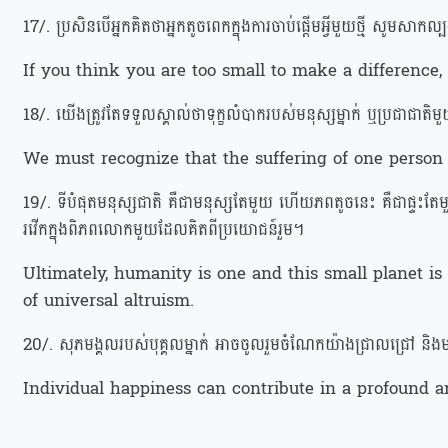
17/. ប្រសិនបើអ្នកគិតថាអ្នកតូចពេកក្នុងការចាប់ផ្ដើមអ្វីមួយថ្មី សូមស
If you think you are too small to make a difference,
18/. យើងត្រូវតែទទួលស្គាល់ថាទុក្ខលំបាករបស់មនុស្សម្នាក់ ឬប្រជាជាតិ
We must recognize that the suffering of one person 
19/. ទីបំផុតមនុស្សជាតិ គឺជាមនុស្សតែមួយ ហើយភពតូចនេះ គឺជាផ្ទះត
រវើកក្នុងពិភពលោកមួយដែលគិតពីប្រយោជន៍រួម។
Ultimately, humanity is one and this small planet is
of universal altruism.
20/. សុភមង្គលរបស់បុគ្គលម្នាក់ អាចចូលរួមចំណែកយ៉ាងជ្រាលជ្រៅ និង
Individual happiness can contribute in a profound 