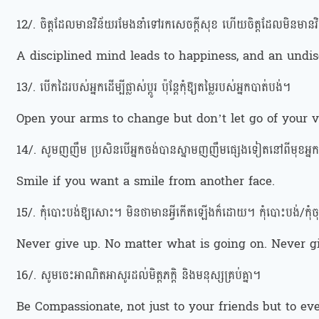
12/. ចិត្តដែលមានវិន័យរមែងនាំទៅរកសេចក្តីសុខ ហើយចិត្តដែលមិនមានវិ
A disciplined mind leads to happiness, and an undisc
13/. បើកដៃរបស់អ្នកដើម្បីផ្លាស់ប្តូរ ប៉ុន្តែកុំឱ្យតម្លៃរបស់អ្នកបាត់បង់។
Open your arms to change but don’t let go of your v
14/. សូមញញឹម ប្រសិនបើអ្នកចង់បានស្នាមញញឹមផ្សេងទៀតនៅពីមុខអ្ន
Smile if you want a smile from another face.
15/. កុំបោះបង់ឱ្យសោះ។ មិនថាមានអ្វីកើតឡើងក៏ដោយ។ កុំបោះបង់/កុំច
Never give up. No matter what is going on. Never g
16/. សូមចេះអាណិតអាសូរដល់មិត្តភក្តិ និងមនុស្សគ្រប់គ្នា។
Be Compassionate, not just to your friends but to ev