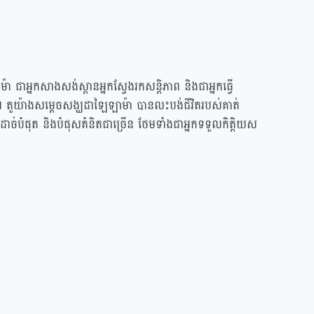
អ្នកសាងសង់ស្ពានអ្នកស្វែងរកសន្តិភាព និងជាអ្នកធ្វើ
ពលោក។ តួយ៉ាងសម្តេចសង្ឃដាឡៃឡាម៉ា បានលះបង់ជីវិតរបស់គាត់
ច់បំផុត និងបំផុសគំនិតជាច្រើន ថែមទាំងជាអ្នកទទួលកិត្តិយស