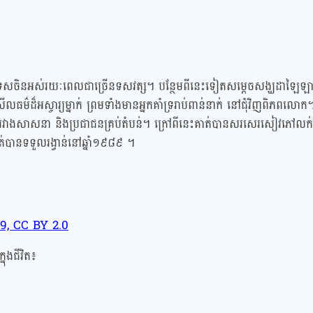
សចិនអស់រយៈពេលជាច្រើនទសវត្ស។ បន្ថែមពីនេះទៀតសម្ដេចសង្ឃដាឡៃឡាម៉ា ជា
ាំសីលធម៌ដ៏អស្ចារ្យម្នាក់ ព្រមទាំងមានអ្នកគាំទ្ររាប់ពាន់នាក់ នៅជុំវិញពិភ
ទនារវាងសាសនា និងប្រជាជនគ្រប់តំបន់។ ក្រៅពីនេះគាត់បានសរសេរសៀវភៅលក់ដា
ត់បានទទួលរង្វាន់នៅឆ្នាំ១៩៨៩ ។
9, CC BY 2.0
ុងជីវិត៖