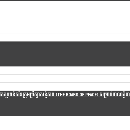
្ថាបនិកនៃក្រុមប្រឹក្សាសន្តិភាព (The Board Of Peace) សម្រាប់អាណត្តិ៣ឆ្នា