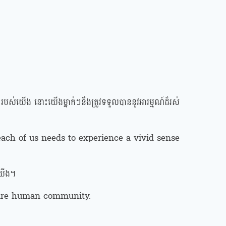
បស់យើង នោះយើងម្នាក់ៗនឹងត្រូវទទួលបាននូវអារម្មណ៍ដ៏រស់
 each of us needs to experience a vivid sense
់យើង។
ntire human community.