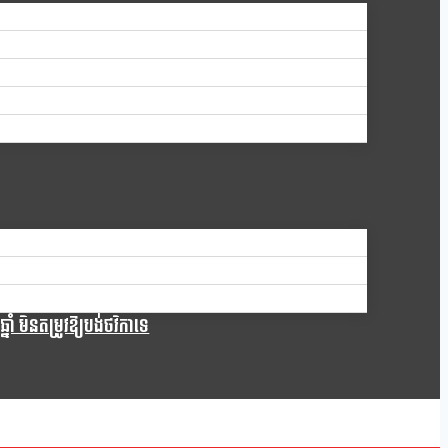
ំ មិនតម្រូវឱ្យបង់ថវិកាទេ