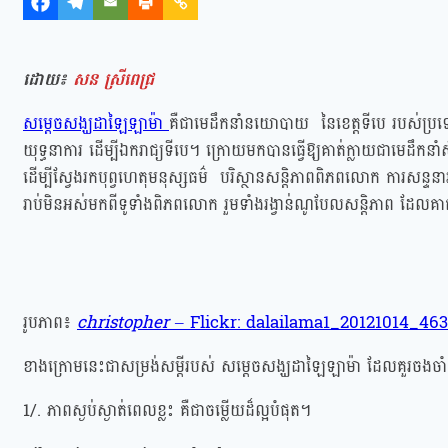
ដោយ៖
សន ស្រីពេជ្រ
សម្តេច
សង្ឃដាឡៃឡាម៉ា
គឺជាមេដឹកនាំនយោបាយ នៃខេត្តទីបេ របស់ប្រទេ
យុទ្ធនាការ​ ដើម្បីឯករាជ្យទីបេ។ ក្រោយមកបានធ្វើឱ្យគាត់ក្លាយជាមេដឹកន
ដើម្បីស្វែងរកបុព្វហេតុមនុស្សធម៌ បរិស្ថានសន្តិភាពពិភពលោក ការសន្
រាប់មិនអស់មកពីទូទាំងពិភពលោក រួមទាំងរង្វាន់ណូបែលសន្តិភាព ដែលគា
រូបភាព៖
christopher
– Flickr: dalailama1_20121014_463
ខាងក្រោមនេះជាសម្រង់សម្ដីរបស់ សម្ដេចសង្ឃដាឡៃឡាម៉ា ដែលគួរចងចាំក្ន
1/. ភាពស្ងប់ស្ងាត់ពេលខ្លះ គឺជាចម្លើយដ៏ល្អបំផុត។