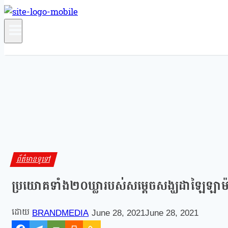
ព័ត៌មានទូទៅ
ប្រយោគទាំង២០ឃ្លារបស់សម្ដេចសង្ឃដាឡៃឡាម៉
BRANDMEDIA
June 28, 2021
June 28, 2021