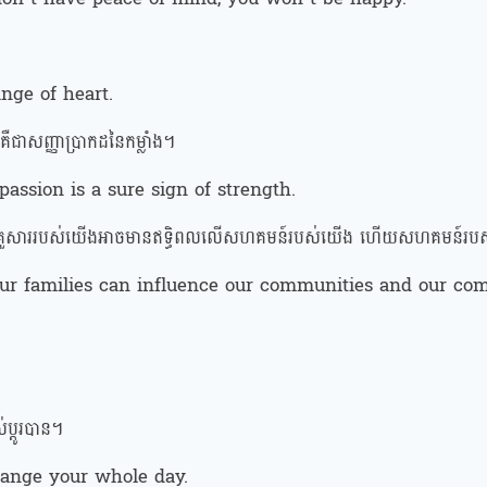
nge of heart.
គឺជាសញ្ញាប្រាកដនៃកម្លាំង។
ssion is a sure sign of strength.
់យើង។ គ្រួសាររបស់យើងអាចមានឥទ្ធិពលលើសហគមន៍របស់យើង ហើយសហគមន៍រ
Our families can influence our communities and our com
់ប្តូរបាន។
hange your whole day.