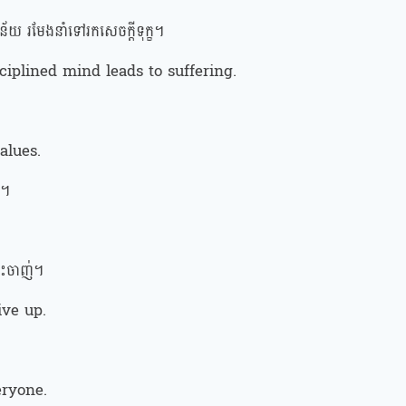
ន័យ រមែងនាំទៅរកសេចក្តីទុក្ខ។
iplined mind leads to suffering.
alues.
ក។
ុះចាញ់។
ive up.
eryone.