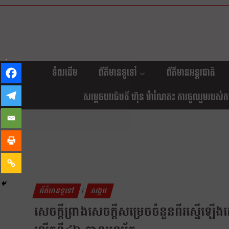
ទំពរដើម
ព័ត៌មានទូទៅ
ព័ត៌មានអន្តរជាតិ
សម្តេចបវរធិបតី ហ៊ុន ម៉ាណែត៖ ការចូលរួមរបស់កម្ព
ព័ត៌មានទូទៅ
សង្គម
|
សេចក្តីព្រាងសេចក្តីសម្រេចចំនួនពីរស្នើ