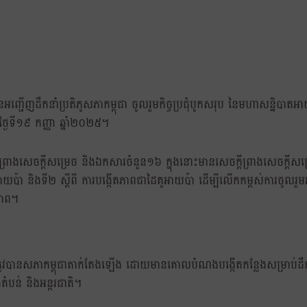
អញ្ជើញដឹកនាំប្រតិភូសភាកម្ពុជា ចូលរួមកិច្ចប្រជុំបូកសរុប នៃមហាសន្និបា
កថ្ងៃទី១៩ កញ្ញា ឆ្នាំ២០២៥។
្តីព្រាងសេចក្តីសម្រេច និងឯកសារចំនួន១៦ ក្នុងនោះមានសេចក្តីព្រាងសេចក្តីសម
នាំអាយប៉ា និងទី២ ស្តីពី ការបង្កើតភាពជាដៃគូអាយប៉ា ដើម្បីលើកកម្ពស់ការចូលរ
ភាព។
យប៉ា ត្រូវបានសភាកម្ពុជាតាក់តែងឡើង ដោយមានគោលបំណងបង្កើតកន្លែងសម្រាប់ដឹ
តំបន់ និងអន្តរជាតិ។