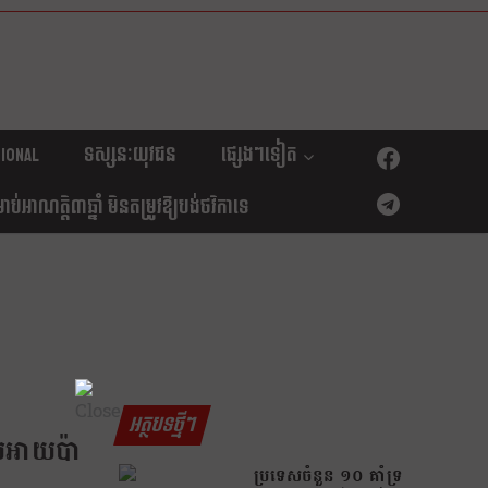
ional
ទស្សនៈយុវជន
ផ្សេងៗទៀត
់អាណត្តិ៣ឆ្នាំ មិនតម្រូវឱ្យបង់ថវិកាទេ
អត្ថបទថ្មីៗ
ស់អាយប៉ា
ប្រទេសចំនួន ១០ គាំទ្រ