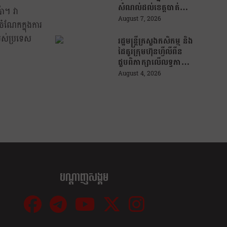
សម័យបច្ចេកវិទ្យា
សំណល់ដល់ខេត្តបាត់
ា។ វា
ដំបង ដើម្បីជួយលើក
August 7, 2026
ចំណែកក្នុងការ
កម្ពស់ប្រសិទ្ធភាពនៃការ
បស់ប្រទេស
គ្រប់គ្រងសំណល់
រដ្ឋមន្រ្តីក្រសួងកសិកម្ម និង
ដៃគូរក្រុមហ៊ុនហ្វីលីពីន
ជួបពិភាក្សាលើលទ្ធភាព
ជំរុញការនាំចេញកសិផល
August 4, 2026
អង្ករកម្ពុជា ចូលទីផ្សារ
ហ្វីលីពីន
បណ្ដាញសង្គម