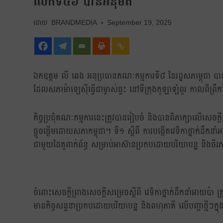
លើកទី៤៦ បានអនុម័ត
BRANDMEDIA
September 19, 2025
ឯកឧត្តម លី ឆេង អនុប្រធានគណៈកម្មការទី៨ នៃរដ្ឋសភាម្ពុជា បាន
ដែលសភាម៉ាឡេស៊ីធ្វើជាម្ចាស់ផ្ទះ នៅទីក្រុងកូឡាឡំពួរ កាលពីព្រឹ
កិច្ចប្រជុំគណៈកម្មការនេះត្រូវបានរៀបចំ និងបានពិភាក្សាលើសេចក
ផ្តួចផ្តើមដោយសភាកម្ពុជា។ ទី១ ស្តីពី ការបង្កើតវេទិកាថ្នាក់ដឹក
ជាមួយដៃគូពាក់ព័ន្ធ សម្រាប់អាស៊ានប្រកបដោយបរិយាបន្ន និងចីរ
ចំពោះសេចក្តីព្រាងសេចក្តីសម្រេចស្តីពី វេទិកាថ្នាក់ដឹកនាំអា
មានកិច្ចសន្ទនាប្រកបដោយបរិយាបន្ន និងពហុភាគី លើបញ្ហាថ្មីៗក្នុង