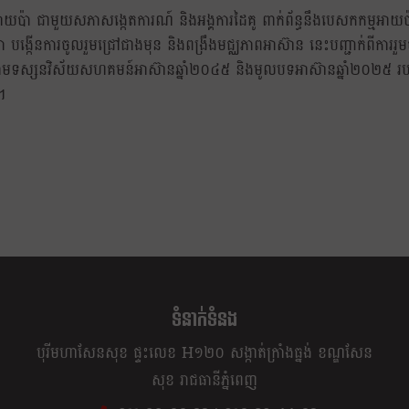
៉ា ជាមួយសភាសង្កេតការណ៍ និងអង្គការដៃគូ ពាក់ព័ន្ធនឹងបេសកកម្មអាយប៉
បង្កើនការចូលរួមជ្រៅជាងមុន និងពង្រឹងមជ្ឈភាពអាស៊ាន នេះបញ្ជាក់ពីការរួម
្របតាមទស្សនវិស័យសហគមន៍អាស៊ានឆ្នាំ២០៤៥ និងមូលបទអាស៊ានឆ្នាំ២០២៥ រ
។
ទំនាក់ទំនង
បុរីមហាសែនសុខ ផ្ទះលេខ H១២០ សង្កាត់ក្រាំងធ្នង់ ខណ្ឌសែន
សុខ រាជធានីភ្នំពេញ