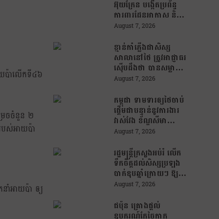
អ៊ុយក្រែន បង្កើតប្រព័ន្ធ
ការពារដែនអាកាស និងមី
ស៊ីលបាលីស្ទិក រួមគ្នាជា
August 7, 2026
មួយអឺរ៉ុប!
ខ្មាន់កាំភ្លើងជាសិស្ស
សាលានៅថៃ ត្រូវអាជ្ញាធរ
ស៊ើបដឹងថា បានសម្លាប់
តអាយប៉ាលើកទី៤៦
យាយតារបស់ខ្លួន មុន
August 7, 2026
បន្តបើកការបាញ់ប្រហារ
នៅសាលារៀន
កម្ពុជា ទាមទារឲ្យថៃចាប់
ផ្តើមជាបន្ទាន់នូវការងារ
្រេចចំនួន ២
វាស់វែង ខ័ណ្ឌសីមា
ួមរបស់អាយប៉ា
ព្រំដែនគោគ (JBC) និង
August 7, 2026
អនុញ្ញាតឱ្យពលរដ្ឋភៀ
សសឹកវិលទៅលំនៅឋាន
រដ្ឋមន្រ្តីក្រសួងអប់រំ លើក
វិញ ដោយគ្មានការរារាំង
ទឹកចិត្តដល់សិស្សប្រឡង
បាក់ឌុបឆ្នាំក្រោយៗ ឱ្យ
ជ្រើសរើសយកការប្រឡង
August 7, 2026
កនាំអាយប៉ា ឲ្យ
ថ្នាក់វិទ្យាសាស្ត្រ ដើម្បី
ឆ្លើយតបទៅនឹងតម្រូវការ
ជប៉ុន គ្រោងផ្តល់
ធនធានមនុស្សក្នុងយុគ
ឧបករណ៍កែច្នៃកាក