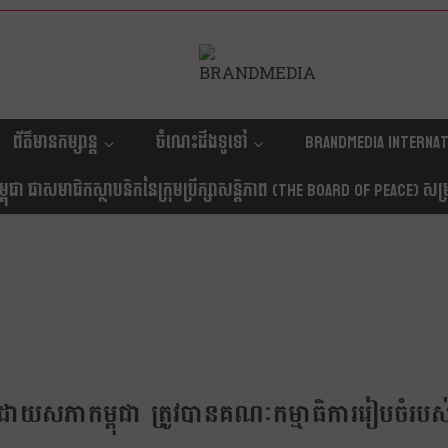
ព័ត៌មានកម្សាន្ត
ចំណេះដឹងទូទៅ
Brandmedia internat
ុជា ជាសមាជិកស្ថាបនិកនៃក្រុមប្រឹក្សាសន្តិភាព (The Board Of Peace) សម្រាប
ឡើងដោយសភាកម្ពុជា ត្រូវបានគណៈកម្មាធិការរៀបចំរប