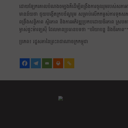
ដោយឡែកគោលបំណងចម្បងគឺដើម្បីពង្រឹងការចូលរួមរបស់សភាអាយប
មានន័យថា ជួយបង្កើតក្របខ័ណ្ឌរួម សម្រាប់លើកកម្ពស់ការទូតសភា 
ពង្រឹងសន្តិភាព ស្ថិរភាព និងការអភិវឌ្ឍប្រកបដោយចីរភាព ស
ម្ចាស់ផ្ទះម៉ាឡេស៊ី ដែលមានប្រធានបទថា “បរិយាបន្ន និងចីរភាព”
ប្រភព៖ រដ្ឋសភានៃព្រះរាជាណាចក្រកម្ពុជា