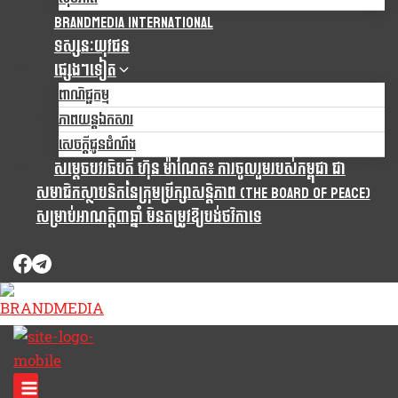
Brandmedia international
ទស្សនៈយុវជន
ផ្សេងៗទៀត
ពាណិជ្ជកម្ម
ភាពយន្តឯកសារ
សេចក្តីជូនដំណឹង
សម្តេចបវរធិបតី ហ៊ុន ម៉ាណែត៖ ការចូលរួមរបស់កម្ពុជា ជា
សមាជិកស្ថាបនិកនៃក្រុមប្រឹក្សាសន្តិភាព (The Board Of Peace)
សម្រាប់អាណត្តិ៣ឆ្នាំ មិនតម្រូវឱ្យបង់ថវិកាទេ