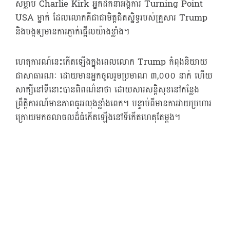
សម្លាប់ Charlie Kirk អ្នកដឹកនាំអង្គការ Turning Point
USA ម្នាក់ ដែលលោកគឺជាជាមិត្តជិតស្និទ្ធរបស់គ្រួសារ Trump
និងបង្កឲ្យមានការភ្ញាក់ផ្អើលយ៉ាងខ្លាំង។
ហេតុការណ៍នេះកើតឡើងក្នុងពេលលោក Trump កំពុងនិយាយ
ជាសាធារណៈ ដោយមានអ្នកចូលរួមប្រមាណ ៣,០០០ នាក់ ហើយ
សាក្សីនៅទីនោះបានពិពណ៌នាថា ដោយសារសន្តិសុខនៅកន្លែង
ព្រឹត្តិការណ៍មានភាពធូររលុងខ្លាំងពេក។ បន្ទាប់ពីមានការវាយប្រហារ
ក្រោយមកចលាចលដ៏ធំកើតឡើងនៅទីកើតហេតុតែម្ដង។