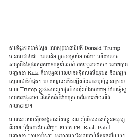
តាមទិដ្ឋភាពជាក់ស្ដែង លោកប្រធានាធិបតី Donald Trump
បានហៅវា​ថា​ជា “ពេលដ៏អាក្រក់សម្រាប់អាមេរិក” ហើយលោក
សន្យានឹងស្វែងរកអ្នកពាក់ព័ន្ធទាំងអស់ មកទទួលទោស។ លោកបាន
បញ្ជាក់ថា Kirk គឺជាបុគ្គលដែលមានឥទ្ធិពលលើយុវជន និងជាអ្នក
ស្នេហាជាតិបំផុត។ ឃាតកម្មនេះកើតឡើងមិនបានយូរប៉ុន្មានក្រោយ
ពេល Trump ខ្លួនឯងបានរួចផុតពីការប៉ុនប៉ងឃាតកម្ម ដែលធ្វើឲ្យ
មានការកង្វល់ថា នឹងកើតអំពើវាយប្រហារដែលទាក់ទងនឹង
នយោបាយ។
ពេលនោះការស៊ើបអង្កេតនៅតែបន្ត ខណៈប៉ូលិសបានឃុំខ្លួនមនុស្ស
ពីរនាក់ ប៉ុន្តែដោះលែងវិញ។ នាយក FBI Kash Patel
បញ្ជាក់ថា “ការចាប់ខ្លួន” ត្រូវបានដោះលែងបន្ទាប់ពីសួរចម្លើយរួច។