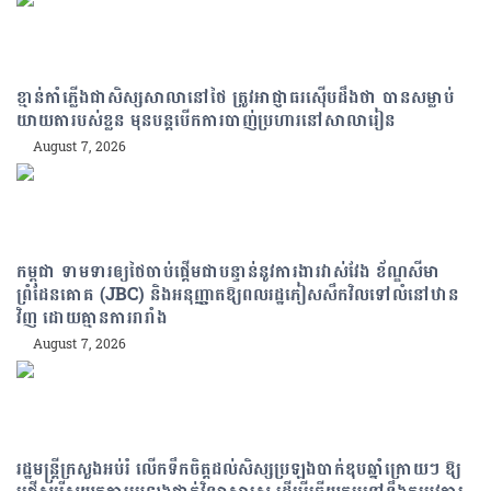
ខ្មាន់កាំភ្លើងជាសិស្សសាលានៅថៃ ត្រូវអាជ្ញាធរស៊ើបដឹងថា បានសម្លាប់
យាយតារបស់ខ្លួន មុនបន្តបើកការបាញ់ប្រហារនៅសាលារៀន
August 7, 2026
កម្ពុជា ទាមទារឲ្យថៃចាប់ផ្តើមជាបន្ទាន់នូវការងារវាស់វែង ខ័ណ្ឌសីមា
ព្រំដែនគោគ (JBC) និងអនុញ្ញាតឱ្យពលរដ្ឋភៀសសឹកវិលទៅលំនៅឋាន
វិញ ដោយគ្មានការរារាំង
August 7, 2026
រដ្ឋមន្រ្តីក្រសួងអប់រំ លើកទឹកចិត្តដល់សិស្សប្រឡងបាក់ឌុបឆ្នាំក្រោយៗ ឱ្យ