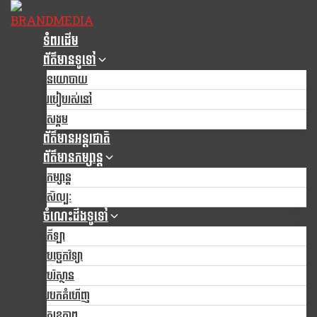
Skip
to
ទំពរដើម
content
ព័ត៌មានទូទៅ
នយោបាយ
របៀបរស់នៅ
សង្គម
ព័ត៌មានអន្តរជាតិ
ព័ត៌មានកម្សាន្ត
កម្សាន្ត
សិល្បៈ
ចំណេះដឹងទូទៅ
កីឡា
បច្ចេកវិទ្យា
បរិស្ថាន
របកគំហើញ
សុខភាព