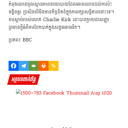
កំពុងឈានចូលស្ថានភាពនយោបាយដែលអាចឈានដល់ការប៉ះ
ទង្គិចគ្នា ប្រសិនបើមិនមានកិច្ចខិតខំក្នុងការរក្សាសន្តិភាពនោះទេ។
ការស្លាប់របស់លោក Charlie Kirk នេះបានក្លាយជាសញ្ញា
ព្រមានថ្មីអំពីការបែកបាក់ក្នុងសង្គមអាមេរិក។
ប្រភព៖ BBC
អត្ថបទពាក់ព័ន្ធ