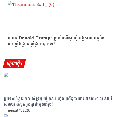
លោក Donald Trump៖ ប្រសិនបើគ្មានខ្ញុំ អង្គការណាតូមិន
អាចខ្លាំងដូចសព្វថ្ងៃនេះបានទេ!
អត្ថបទថ្មីៗ
ប្រទេសចំនួន ១០ គាំទ្រអ៊ុយក្រែន បង្កើតប្រព័ន្ធការពារដែនអាកាស និងមី
ស៊ីលបាលីស្ទិក រួមគ្នាជាមួយអឺរ៉ុប!
August 7, 2026