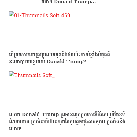
លោក Donald Trump…
តើប្រទេសណាត្រូវប្រឈមមុខនឹងផលប៉ះពាល់ខ្លាំងបំផុតពី
នយោបាយពន្ធរបស់ Donald Trump?
លោក Donald Trump ព្រមានលុបប្រទេសអ៊ីរ៉ង់ចេញពីផែនទី
ពិភពលោក ប្រសិនបើហ៊ានលូកដៃចូលរួមក្នុងសកម្មភាពប្រឆាំងនឹង
លោក!