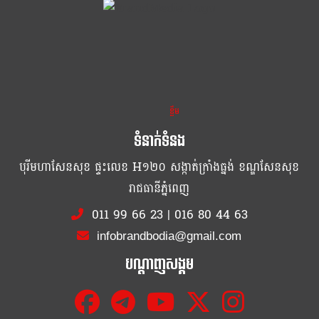
ខ្លឹម ខ្លី រហ័ស
ទំនាក់ទំនង
បុរីមហាសែនសុខ ផ្ទះលេខ H១២០ សង្កាត់ក្រាំងធ្នង់ ខណ្ឌសែនសុខ
រាជធានីភ្នំពេញ
011 99 66 23
|
016 80 44 63
infobrandbodia@gmail.com
បណ្ដាញសង្គម