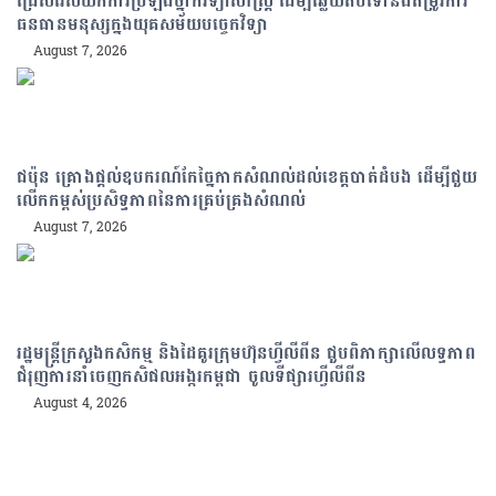
ជ្រើសរើសយកការប្រឡងថ្នាក់វិទ្យាសាស្ត្រ ដើម្បីឆ្លើយតបទៅនឹងតម្រូវការ
ធនធានមនុស្សក្នុងយុគសម័យបច្ចេកវិទ្យា
August 7, 2026
ជប៉ុន គ្រោងផ្តល់ឧបករណ៍កែច្នៃកាកសំណល់ដល់ខេត្តបាត់ដំបង ដើម្បីជួយ
លើកកម្ពស់ប្រសិទ្ធភាពនៃការគ្រប់គ្រងសំណល់
August 7, 2026
រដ្ឋមន្រ្តីក្រសួងកសិកម្ម និងដៃគូរក្រុមហ៊ុនហ្វីលីពីន ជួបពិភាក្សាលើលទ្ធភាព
ជំរុញការនាំចេញកសិផលអង្ករកម្ពុជា ចូលទីផ្សារហ្វីលីពីន
August 4, 2026