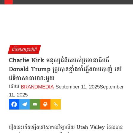
ព័ត៌មានអន្តរជាតិ
Charlie Kirk មនុស្សជំនិតរបស់ប្រធានាធិបតី
Donald Trump ត្រូវបានខ្មាំងកាំភ្លើងលបបាញ់ នៅ
វេទិកាសាធារណៈមួយ
BRANDMEDIA
September 11, 2025
September
11, 2025
រឿងនេះកើតឡើងនៅសាកលវិទ្យាល័យ Utah Valley ដែលបាន