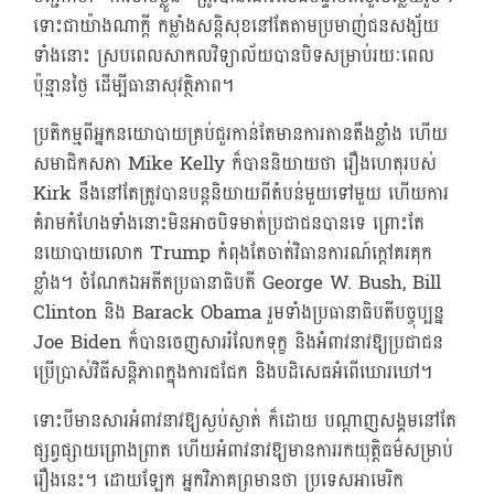
ទោះជាយ៉ាងណាក្ដី កម្លាំងសន្តិសុខនៅតែតាមប្រមាញ់ជនសង្ស័យ
ទាំងនោះ ស្របពេលសាកលវិទ្យាល័យបានបិទសម្រាប់រយៈពេល
ប៉ុន្មានថ្ងៃ ដើម្បីធានាសុវត្ថិភាព។
ប្រតិកម្មពីអ្នកនយោបាយគ្រប់ជួរកាន់តែមានការតានតឹងខ្លាំង ហើយ
សមាជិកសភា Mike Kelly ក៏បាននិយាយថា រឿងហេតុរបស់
Kirk នឹងនៅតែត្រូវបានបន្តនិយាយពីតំបន់មួយទៅមួយ ហើយការ
គំរាមកំហែងទាំងនោះមិនអាចបិទមាត់ប្រជាជនបានទេ ព្រោះតែ
នយោបាយលោក Trump កំពុងតែចាត់វិធានការណ៍ក្ដៅគរគុក
ខ្លាំង។ ចំណែកឯអតីតប្រធានាធិបតី George W. Bush, Bill
Clinton និង Barack Obama រួមទាំងប្រធានាធិបតីបច្ចុប្បន្ន
Joe Biden ក៏បានចេញសាររំលែកទុក្ខ និងអំពាវនាវឱ្យប្រជាជន
ប្រើប្រាស់វិធីសន្តិភាពក្នុងការជជែក និងបដិសេធអំពើឃោរឃៅ។
ទោះបីមានសារអំពាវនាវឱ្យស្ងប់ស្ងាត់ ក៏ដោយ បណ្តាញសង្គមនៅតែ
ផ្សព្វផ្សាយព្រោងព្រាត ហើយអំពាវនាវឱ្យមានការរកយុត្តិធម៌សម្រាប់
រឿងនេះ។ ដោយឡែក អ្នកវិភាគព្រមានថា ប្រទេសអាមេរិក