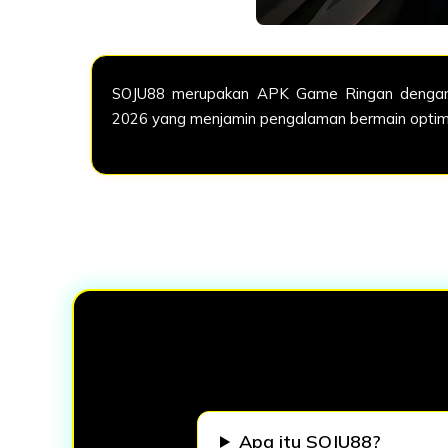
SOJU88 merupakan APK Game Ringan dengan ve
2026 yang menjamin pengalaman bermain optim
Loading...
Apa itu SOJU88?