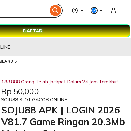
DAFTAR
LINE
AILAND
188.888 Orang Telah Jackpot Dalam 24 Jam Terakhir!
Price:
Rp 50,000
SOJU88 SLOT GACOR ONLINE
SOJU88 APK | LOGIN 2026
V81.7 Game Ringan 20.3Mb