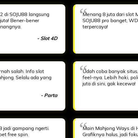
 2 di SOJU88 langsung
Menang 8 juta dari slot 
juta! Bener-bener
SOJU88 pro banget, WD
enangnya.
terpercaya!
- Slot 4D
ah salah. Info slot
Udah coba banyak situs,
hjong. Selalu ada yang
feel-nya. Lebih hoki, p
juta di sini, gak kecewa!
- Parta
 jadi gampang ngerti.
Main Mahjong Ways di H
et free spin.
Grafiknya halus, jadi fok