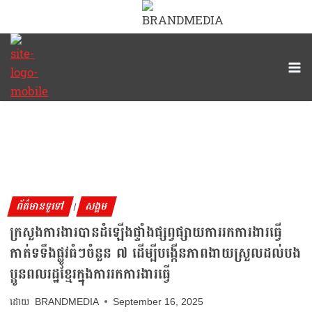
ព័ត៌មានទូទៅ
សង្គម
|
ក្រសួងការងារបានដំឡើងផ្ទាំងផ្សព្វផ្សាយការរកការងារធ្វើ
កាត់ទទឹងផ្លូវធំៗចំនួន ៧ ដើម្បីបង្កើនភាពងាយស្រួលដល់បង
ប្អូនពលរដ្ឋខ្មែរក្នុងការរកការងារធ្វើ
BRANDMEDIA
September 16, 2025