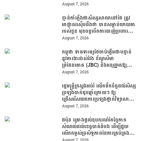
August 7, 2026
ខ្មាន់កាំភ្លើងជាសិស្សសាលានៅថៃ ត្រូវ
អាជ្ញាធរស៊ើបដឹងថា បានសម្លាប់យាយតា
របស់ខ្លួន មុនបន្តបើកការបាញ់ប្រហារនៅ
សាលារៀន
August 7, 2026
កម្ពុជា ទាមទារឲ្យថៃចាប់ផ្តើមជាបន្ទាន់
នូវការងារវាស់វែង ខ័ណ្ឌសីមា
ព្រំដែនគោគ (JBC) និងអនុញ្ញាតឱ្យ
ពលរដ្ឋភៀសសឹកវិលទៅលំនៅឋានវិញ
August 7, 2026
ដោយគ្មានការរារាំង
រដ្ឋមន្រ្តីក្រសួងអប់រំ លើកទឹកចិត្តដល់សិស្ស
ប្រឡងបាក់ឌុបឆ្នាំក្រោយៗ ឱ្យ
ជ្រើសរើសយកការប្រឡងថ្នាក់វិទ្យាសាស្ត្រ
ដើម្បីឆ្លើយតបទៅនឹងតម្រូវការធនធាន
August 7, 2026
មនុស្សក្នុងយុគសម័យបច្ចេកវិទ្យា
ជប៉ុន គ្រោងផ្តល់ឧបករណ៍កែច្នៃកាក
សំណល់ដល់ខេត្តបាត់ដំបង ដើម្បីជួយ
លើកកម្ពស់ប្រសិទ្ធភាពនៃការគ្រប់គ្រង
សំណល់
August 7, 2026