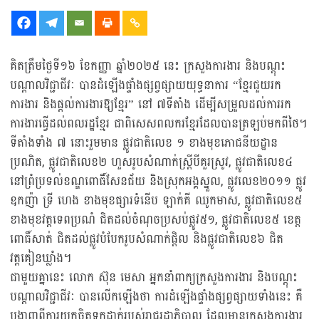
គិតត្រឹមថ្ងៃទី១៦ ខែកញ្ញា ឆ្នាំ២០២៥ នេះ ក្រសួងការងារ និងបណ្តុះ
បណ្តាលវិជ្ជាជីវៈ បានដំឡើងផ្ទាំងផ្សព្វផ្សាយយុទ្ធនាការ “ខ្មែរជួយរក
ការងារ និងផ្តល់ការងារឱ្យខ្មែរ” នៅ ៧ទីតាំង ដើម្បីសម្រួលដល់ការរក
ការងារធ្វើដល់ពលរដ្ឋខ្មែរ ជាពិសេសពលករខ្មែរដែលបានត្រឡប់មកពីថៃ។
ទីតាំងទាំង ៧ នោះរួមមាន ផ្លូវជាតិលេខ ១ ខាងមុខភោជនីយដ្ឋាន
ប្រណិត, ផ្លូវជាតិលេខ២ ហួសរូបសំណាក់ស្ត្រីបីគួរស្រូវ, ផ្លូវជាតិលេខ៤
នៅព្រំប្រទល់ខណ្ឌពោធិ៍សែនជ័យ និងស្រុកអង្គស្នួល, ផ្លូវលេខ២០១១ ផ្លូវ
ឧកញ៉ា ទ្រី ហេង ខាងមុខផ្សារទំនើប ឡាក់គី ឈូកមាស, ផ្លូវជាតិលេខ៥
ខាងមុខវត្តទេពប្រណំ ជិតដល់ចំណុចប្រសប់ផ្លូវ៥១, ផ្លូវជាតិលេខ៥ ខេត្ត
ពោធិ៍សាត់ ជិតដល់ផ្លូវបំបែករូបសំណាក់ផ្តិល និងផ្លូវជាតិលេខ៦ ជិត
វត្តគៀនឃ្លាំង។
ជាមួយគ្នានេះ លោក ស៊ុន មេសា អ្នកនាំពាក្យក្រសួងការងារ និងបណ្តុះ
បណ្តាលវិជ្ជាជីវៈ បានលើកឡើងថា ការដំឡើងផ្ទាំងផ្សព្វផ្សាយទាំងនេះ គឺ
បង្ហាញពីការយកចិត្តទុកដាក់របស់រាជរដ្ឋាភិបាល ដែលមានក្រសួងការងារ