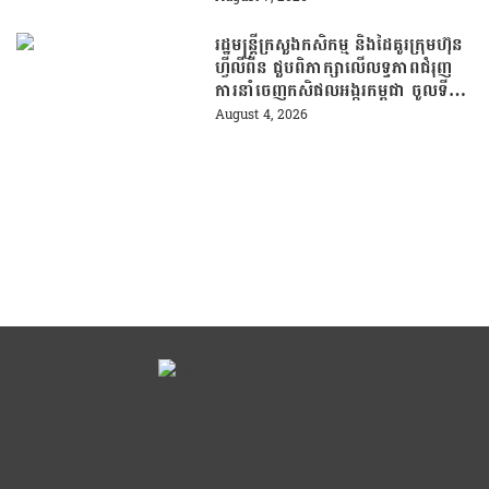
រដ្ឋមន្រ្តីក្រសួងកសិកម្ម និងដៃគូរក្រុមហ៊ុន
ហ្វីលីពីន ជួបពិភាក្សាលើលទ្ធភាពជំរុញ
ការនាំចេញកសិផលអង្ករកម្ពុជា ចូលទី
ផ្សារហ្វីលីពីន
August 4, 2026