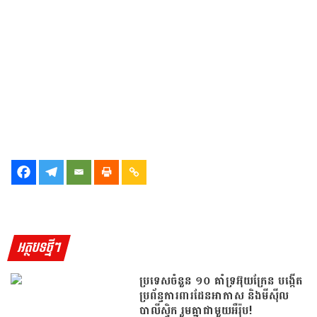
អត្ថបទថ្មីៗ
ប្រទេសចំនួន ១០ គាំទ្រអ៊ុយក្រែន បង្កើត
ប្រព័ន្ធការពារដែនអាកាស និងមីស៊ីល
បាលីស្ទិក រួមគ្នាជាមួយអឺរ៉ុប!