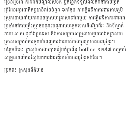
ច្រើនដូចជា ការដាក់មណ្ឌលសំចត ឬកន្លែងទទួលពលករនៅតាមច្រក
ព្រំដែនអន្តរជាតិកម្ពុជានិងថៃចំនួន ៦កន្លែង ការធ្វើវេទិកាការងារតាមភូមិ
ស្រុកដោយនាំយករោងចក្រសហគ្រាសទៅជាមួយ ការធ្វើវេទិកាការងារជា
ប្រចាំនៅតាមគ្រឹះស្ថានបណ្តុះបណ្តាលបច្ចេកទេសនិងវិជ្ជាជីវៈ និងទីស្នាក់
ការប.ស.ស.ទូទាំងប្រទេស និងការសម្របសម្រួលជាមួយរោងចក្រសហ
គ្រាសសម្រាប់ការចូលបំពេញការងាររបស់បងប្អូនប្រជាពលរដ្ឋខ្មែរ។
បន្ថែមពីនេះ ក្រសួងការងារបានរៀបចំប្រព័ន្ធ hotline ១២៩៧ សម្រាប់
សម្រួលដល់ការស្វែងរកការងារធ្វើរបស់ពលរដ្ឋខ្មែរផងដែរ៕
ប្រភព៖ ក្រសួងព័ត៌មាន