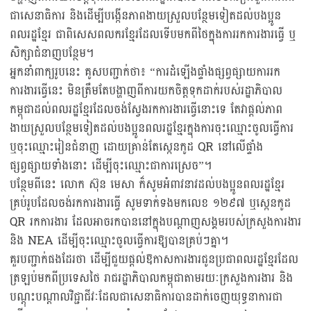
ជាសេនាធិការ និងដើម្បីបង្កើនភាពងាយស្រួលបន្ថែមទៀតដល់បងប្អូន
ពលរដ្ឋខ្មែរ ជាពិសេសពលករខ្មែរដែលទើបមកពីថៃក្នុងការរកការងារធ្វើ ឬ
សិក្សាជំនាញបន្ថែម។
អ្នកនាំពាក្យរូបនេះ គូសបញ្ជាក់ថា៖ “ការដំឡើងផ្ទាំងផ្សព្វផ្សាយការរក
ការងារធ្វើនេះ មិនត្រឹមតែបង្ហាញពីការយកចិត្តទុកដាក់របស់រដ្ឋាភិបាល
កម្ពុជាដល់ពលរដ្ឋខ្មែរដែលចង់ស្វែងរកការងារធ្វើនោះទេ តែវាផ្តល់ភាព
ងាយស្រួលបន្ថែមទៀតដល់បងប្អូនពលរដ្ឋខ្មែរក្នុងការចុះឈ្មោះចូលធ្វើការ
ឬចុះឈ្មោះរៀនជំនាញ ដោយគ្រាន់តែស្កេនកូដ QR នៅលើផ្ទាំង
ផ្សព្វផ្សាយទាំងនោះ ដើម្បីចុះឈ្មោះជាការស្រេច”។
បន្ថែមពីនេះ លោក ស៊ុន មេសា ក៏សូមអំពាវនាវដល់បងប្អូនពលរដ្ឋខ្មែរ
គ្រប់រូបដែលចង់រកការងារធ្វើ សូមទាក់ទងមកលេខ ១២៩៧ ឬស្កេនកូដ
QR រកការងារ ដែលអាចរកបាននៅក្នុងបណ្តាញសង្គមរបស់ក្រសួងការងារ
និង NEA ដើម្បីចុះឈ្មោះចូលធ្វើការឱ្យបានគ្រប់ៗគ្នា។
គួរបញ្ជាក់ផងដែរថា ដើម្បីជួយផ្តល់ឱកាសការងារជូនប្រជាពលរដ្ឋខ្មែរដែល
ត្រឡប់មកពីប្រទេសថៃ រាជរដ្ឋាភិបាលកម្ពុជាតាមរយៈក្រសួងការងារ និង
បណ្តុះបណ្តាលវិជ្ជាជីវៈដែលជាសេនាធិការបានដាក់ចេញយុទ្ធនាការជា