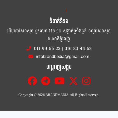
ខ្លឹម ខ្លី រហ័ស
ទំនាក់ទំនង
បុរីមហាសែនសុខ ផ្ទះលេខ H១២០ សង្កាត់ក្រាំងធ្នង់ ខណ្ឌសែនសុខ
រាជធានីភ្នំពេញ
011 99 66 23
|
016 80 44 63
infobrandbodia@gmail.com
បណ្ដាញសង្គម
Copyright ©
2026 BRANDMEDIA. All Rights Reserved.