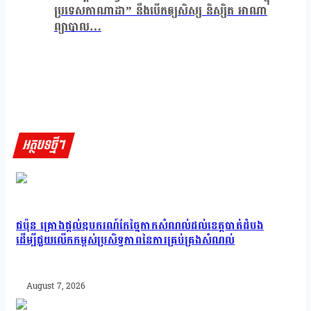
ប្រទេសកាណាដា” នឹងបើកឲ្យសិស្ស និស្សិត អាណា
ព្យាបាល…
អត្ថបទថ្មីៗ
ជប៉ុន គ្រោងផ្តល់ឧបករណ៍កែច្នៃកាកសំណល់ដល់ខេត្តបាត់ដំបង
ដើម្បីជួយលើកកម្ពស់ប្រសិទ្ធភាពនៃការគ្រប់គ្រងសំណល់
August 7, 2026