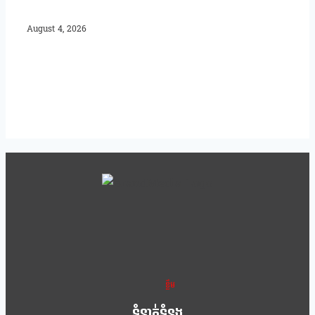
August 4, 2026
ខ្លឹម ខ្លី រហ័ស
ទំនាក់ទំនង