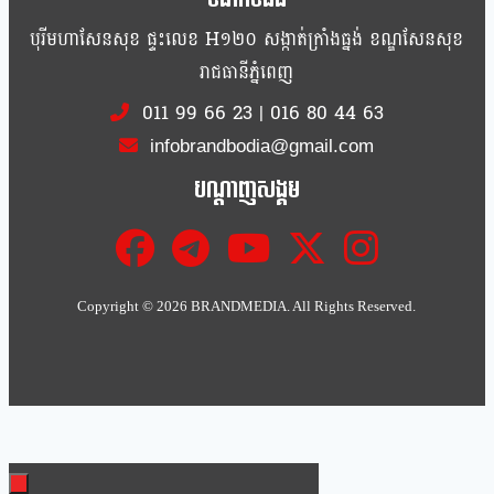
បុរីមហាសែនសុខ ផ្ទះលេខ H១២០ សង្កាត់ក្រាំងធ្នង់ ខណ្ឌសែនសុខ
រាជធានីភ្នំពេញ
011 99 66 23
|
016 80 44 63
infobrandbodia@gmail.com
បណ្ដាញសង្គម
Copyright ©
2026 BRANDMEDIA. All Rights Reserved.
Clo
this
mod