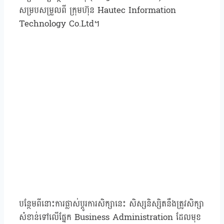
សម្របសម្រួលពី ក្រុមហ៊ុន Hautec Information
Technology Co.Ltd។
បន្ថែមពីនោះការផ្លាស់ប្តូរការសិក្សានេះ សិស្សនិស្សិតនឹងត្រូវសិក្សា
សំខាន់ទៅលើផ្នែក Business Administration ដែលមុខ