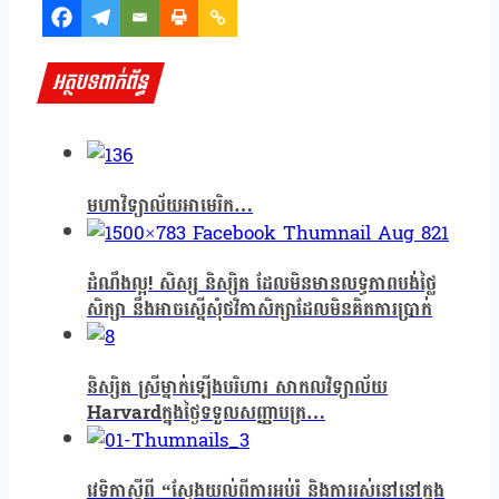
អត្ថបទពាក់ព័ន្ធ
មហាវិទ្យាល័យអាមេរិក…
ដំណឹងល្អ! សិស្ស និស្សិត ដែលមិនមានលទ្ធភាពបង់ថ្លៃ
សិក្សា នឹងអាចស្នើសុំថវិកាសិក្សាដែលមិនគិតការប្រាក់
និស្សិត ស្រីម្នាក់ឡើងបរិហារ សាកលវិទ្យាល័យ
Harvard​ក្នុងថ្ងៃទទួលសញ្ញាបត្រ…
វេទិកាស្ដីពី “ស្វែងយល់ពីការអប់រំ និងការរស់នៅនៅក្នុង