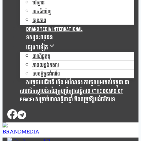
បរិស្ថាន
របកគំហើញ
សុខភាព
Brandmedia international
ទស្សនៈយុវជន
ផ្សេងៗទៀត
ពាណិជ្ជកម្ម
ភាពយន្តឯកសារ
សេចក្តីជូនដំណឹង
សម្តេចបវរធិបតី ហ៊ុន ម៉ាណែត៖ ការចូលរួមរបស់កម្ពុជា ជា
សមាជិកស្ថាបនិកនៃក្រុមប្រឹក្សាសន្តិភាព (The Board Of
Peace) សម្រាប់អាណត្តិ៣ឆ្នាំ មិនតម្រូវឱ្យបង់ថវិកាទេ