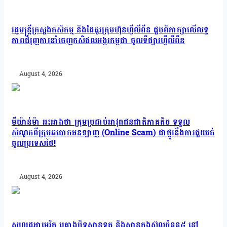
រដ្ឋមន្រ្តីក្រសួងកសិកម្ម និងដៃគូរក្រុមហ៊ុនហ្វីលីពីន ជួបពិភាក្សាលើលទ្ធ
ភាពជំរុញការនាំចេញកសិផលអង្ករកម្ពុជា ចូលទីផ្សារហ្វីលីពីន
August 4, 2026
មីយ៉ាន់ម៉ា អះអាងថា ក្រុមប្រដាប់អាវុធជនជាតិភាគតិច ទទួល
សំណូកពីក្រុមឆបោកអនឡាញ (Online Scam) ជាថ្នូរនឹងការជួយរត់
ចូលប្រទេសថៃ!
August 4, 2026
សហរដ្ឋអាមេរិក គ្រោងបិទស្ថានទូត និងស្ថានកុងស៊ុលចំនួន៥ នៅ