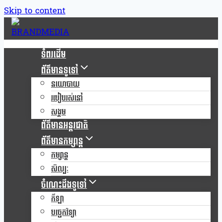
Skip to content
ទំពរដើម
ព័ត៌មានទូទៅ
នយោបាយ
របៀបរស់នៅ
សង្គម
ព័ត៌មានអន្តរជាតិ
ព័ត៌មានកម្សាន្ត
កម្សាន្ត
សិល្បៈ
ចំណេះដឹងទូទៅ
កីឡា
បច្ចេកវិទ្យា