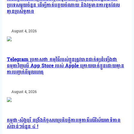
ប្រទេសមួយចំនួន ដើម្បីកាត់បន្ថយចំណាយ និងវត្តមានការទូតដែល
គ្មានប្រសិទ្ធភាព
August 4, 2026
Telegram ប្រកាសថា កម្មវិធីរបស់ខ្លួនត្រូវបានដាក់ឲ្យដំឡើងជា
ធម្មតាវិញលើ App Store របស់ Apple ក្រោយបាត់ខ្លួនដោយគ្មាន
ការបញ្ជាក់ពីមូលហេតុ
August 4, 2026
កម្ពុជា-សិង្ហបុរី ពង្រឹងកិច្ចសហប្រតិបត្តិការទ្វេភាគីលើវិស័យអាទិភាព
សំខាន់ៗចំនួន ៤ !