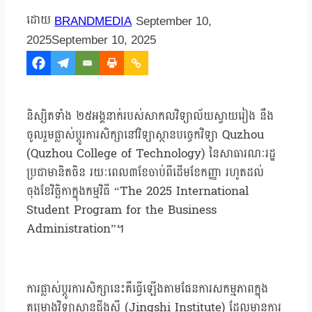
BRANDMEDIA
September 10,
2025
September 10, 2025
និស្សិតទាំង ២៥អង្គនាក់របស់សាកលវិទ្យាល័យស្វាយរៀង នឹង
ចូលរួមផ្លាស់ប្តូរការសិក្សានៅវិទ្យាស្ថានបច្ចេកវិទ្យា​ Quzhou
(Quzhou College of Technology) នៃសាធារណៈរដ្ឋ
ប្រជាមានិតចិន រយៈពេល៣ខែចាប់ពីដើមខែកញ្ញា រហូតដល់
ចុងខែវិច្ឆិកាក្នុងកម្មវិធី “The 2025 International
Student Program for the Business
Administration”។
ការផ្លាស់ប្តូរការសិក្សានេះគឺធ្វើឡើងតាមផែនការសកម្មភាពក្នុង
គម្រោងវិទ្យាស្ថានជីងស៊ី (Jingshi Institute) ដែលមានការ