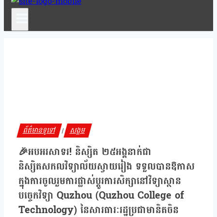
ព័ត៌មានទូទៅ
សង្គម
|
🎉អបអរសាទរ! និស្សិត ២៥អង្គនាក់ជា
និស្សិតសកលវិទ្យាល័យស្វាយរៀង ទទួលបានឱកាស
ក្នុងការចូលរួមការផ្លាស់ប្ដូរការសិក្សានៅវិទ្យាស្ថាន
បច្ចេកវិទ្យា Quzhou (Quzhou College of
Technology) នៃសារធារៈរដ្ឋប្រជាមានិតចិន