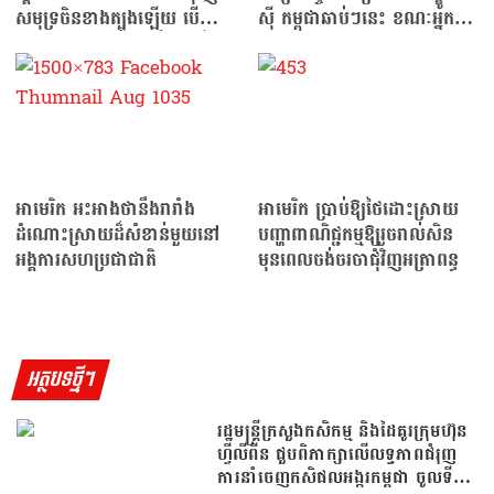
សមុទ្រចិនខាងត្បូងឡើយ បើ
ស៊ី កម្ពុជាឆាប់ៗនេះ ខណៈអ្នកឃ្លាំ
ទោះជាមានកិច្ចព្រមព្រៀងរួមក៏
មើលយល់ឃើញថា…
ដោយ
អាមេរិក អះអាងថានឹងរារាំង
អាមេរិក ប្រាប់ឱ្យថៃដោះស្រាយ
ដំណោះស្រាយដ៏សំខាន់មួយនៅ
បញ្ហាពាណិជ្ជកម្មឱ្យរួចរាល់សិន
អង្គការសហប្រជាជាតិ
មុនពេលចង់ចរចាជុំវិញអត្រាពន្ធ
អត្ថបទថ្មីៗ
រដ្ឋមន្រ្តីក្រសួងកសិកម្ម និងដៃគូរក្រុមហ៊ុន
ហ្វីលីពីន ជួបពិភាក្សាលើលទ្ធភាពជំរុញ
ការនាំចេញកសិផលអង្ករកម្ពុជា ចូលទី