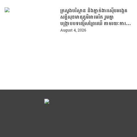
ក្រសួងបរិស្ថាន និងភ្នាក់ងារស៊ើបអង្កេត
សន្តិសុខមាតុភូមិអាមេរិក រួមគ្នា
បង្រ្កាបបទល្មើសព្រៃឈើ តាមរយៈការប្រើ
ប្រាស់បច្ចេកវិទ្យា
August 4, 2026