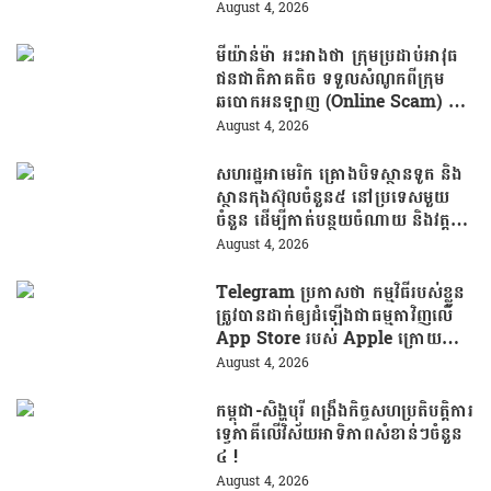
ផ្សារហ្វីលីពីន
August 4, 2026
មីយ៉ាន់ម៉ា អះអាងថា ក្រុមប្រដាប់អាវុធ
ជនជាតិភាគតិច ទទួលសំណូកពីក្រុម
ឆបោកអនឡាញ (Online Scam) ជា
ថ្នូរនឹងការជួយរត់ចូលប្រទេសថៃ!
August 4, 2026
សហរដ្ឋអាមេរិក គ្រោងបិទស្ថានទូត និង
ស្ថានកុងស៊ុលចំនួន៥ នៅប្រទេសមួយ
ចំនួន ដើម្បីកាត់បន្ថយចំណាយ និងវត្ត
មានការទូតដែលគ្មានប្រសិទ្ធភាព
August 4, 2026
Telegram ប្រកាសថា កម្មវិធីរបស់ខ្លួន
ត្រូវបានដាក់ឲ្យដំឡើងជាធម្មតាវិញលើ
App Store របស់ Apple ក្រោយបាត់
ខ្លួនដោយគ្មានការបញ្ជាក់ពីមូលហេតុ
August 4, 2026
កម្ពុជា-សិង្ហបុរី ពង្រឹងកិច្ចសហប្រតិបត្តិការ
ទ្វេភាគីលើវិស័យអាទិភាពសំខាន់ៗចំនួន
៤ !
August 4, 2026