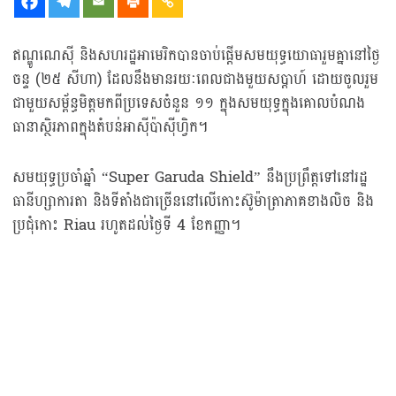
ឥណ្ឌូណេស៊ី និងសហរដ្ឋអាមេរិកបានចាប់ផ្តើមសមយុទ្ធយោធារួមគ្នានៅថ្ងៃ
ចន្ទ (២៥ សីហា) ដែលនឹងមានរយៈពេលជាងមួយសប្តាហ៍ ដោយចូលរួម
ជាមួយសម្ព័ន្ធមិត្តមកពីប្រទេសចំនួន ១១ ក្នុងសមយុទ្ធក្នុងគោលបំណង
ធានាស្ថិរភាពក្នុងតំបន់អាស៊ីប៉ាស៊ីហ្វិក។
សមយុទ្ធប្រចាំឆ្នាំ “Super Garuda Shield” នឹងប្រព្រឹត្តទៅនៅរដ្ឋ
ធានីហ្សាការតា និងទីតាំងជាច្រើននៅលើកោះស៊ូម៉ាត្រាភាគខាងលិច និង
ប្រជុំកោះ Riau រហូតដល់ថ្ងៃទី 4 ខែកញ្ញា។