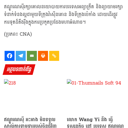
ឥណ្ឌូណេស៊ីរក្សាគោលនយោបាយការបរទេសអព្យាក្រឹត និងព្យាយាមរក្សា
ទំនាក់ទំនងល្អជាមួយទីក្រុងវ៉ាស៊ីនតោន និងទីក្រុងប៉េកាំង ដោយដើរផ្លូវ
ការទូតដ៏តឹងរ៉ឹងក្នុងការប្រកួតប្រជែងមហាអំណាច។
(ប្រភព៖ CNA)
អត្ថបទពាក់ព័ន្ធ
ឥណ្ឌូណេស៊ី អះអាង មិនទទួល
លោក Wang Yi នឹង ធ្វើ
ស្គាល់ការទាមទាររបស់ចិនជុំវិញ
ទស្សនកិច្ច នៅ ប្រទេស ឥណ្ឌូណេ