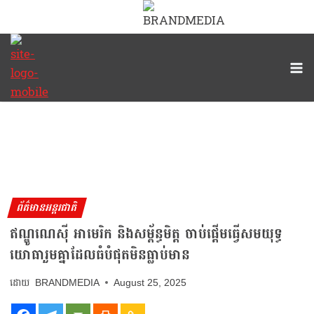
ព័ត៌មានអន្តរជាតិ
ឥណ្ឌូណេស៊ី អាមេរិក និងសម្ព័ន្ធមិត្ត ចាប់ផ្តើមធ្វើសមយុទ្ធ
យោធារួមគ្នាដែលធំបំផុតមិនធ្លាប់មាន
BRANDMEDIA
August 25, 2025