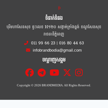
ខ្លឹម ខ្លី រហ័ស
ទំនាក់ទំនង
បុរីមហាសែនសុខ ផ្ទះលេខ H១២០ សង្កាត់ក្រាំងធ្នង់ ខណ្ឌសែនសុខ
រាជធានីភ្នំពេញ
011 99 66 23
|
016 80 44 63
infobrandbodia@gmail.com
បណ្ដាញសង្គម
Copyright ©
2026 BRANDMEDIA. All Rights Reserved.
Cl