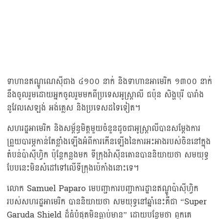
ទាហានឥណ្ឌូណេស៊ីជាង ៤១០០ នាក់ និងទាហានអាមេរិក ១៣០០ នាក់
នឹងចូលរួមដោយអ្នកចូលរួមមកពីប្រទេសអូស្ត្រាលី ជប៉ុន សិង្ហបុរី បារាំង
នូវែលសេឡង់ អង់គ្លេស និងប្រទេសដទៃទៀត។
សហរដ្ឋអាមេរិក និងសម្ព័ន្ធមិត្តមួយចំនួនដូចជាអូស្ត្រាលីបានសម្តែងការ
ព្រួយបារម្ភកាន់តែខ្លាំងឡើងអំពីការកើនឡើងនៃការអះអាងរបស់ចិននៅក្នុង
តំបន់ប៉ាស៊ីហ្វិក ប៉ុន្តែកន្លងមក ទីក្រុងវ៉ាស៊ីនតោនបាននិយាយថា សមយុទ្ធ
បែបនេះមិនសំដៅទៅលើទីក្រុងប៉េកាំងនោះទេ។
លោក Samuel Paparo មេបញ្ជាការបញ្ជាការដ្ឋានឥណ្ឌូប៉ាស៊ីហ្វិក
របស់សហរដ្ឋអាមេរិក បាននិយាយថា សមយុទ្ធនៅឆ្នាំនេះគឺជា “Super
Garuda Shield ដ៏ធំបំផុតមិនធ្លាប់មាន” ដោយបន្ថែមថា ពួកគេ