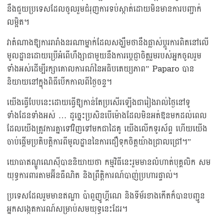
នឹងជួយប្រទេសដែលចូលរួមជំរុញការទប់ស្កាត់ដោយមិនមានការបញ្ជាក់
លម្អិត។
វាតំណាងឱ្យការរារាំងនរណាម្នាក់ដែលសង្ឃឹមថានឹងផ្លាស់ប្តូរការពិតនៅលើ
មូលដ្ឋានដោយប្រើអំពើហឹង្សាជាមួយនឹងការប្តេជ្ញាចិត្តរួមរបស់អ្នកចូលរួម
ទាំងអស់ដើម្បីរក្សាគោលការណ៍នៃអធិបតេយ្យភាព” Paparo បាន
និយាយនៅក្នុងពិធីបើកកាលពីថ្ងៃចន្ទ។
យើងធ្វើបែបនេះដោយធ្វើឱ្យកាន់តែប្រសើរឡើងជារៀងរាល់ថ្ងៃនៅទូ
ទាំងដែនទាំងអស់ … ដូច្នេះប្រសិនបើម៉ោងដែលមិនអត់ឱនមកដល់ពេល
ដែលយើងត្រូវការគ្នាទៅវិញទៅមកជាដៃគូ យើងលើកទូរស័ព្ទ ហើយយើង
ចាប់ផ្តើមប្រតិបត្តិការពីមូលដ្ឋាននៃការជឿទុកចិត្តយ៉ាងជ្រាលជ្រៅ។”
យោធាឥណ្ឌូណេស៊ីបាននិយាយថា កម្មវិធីនេះរួមមានលំហាត់បុគ្គលិក សម
យុទ្ធការពារតាមអ៊ីនធឺណិត និងព្រឹត្តិការណ៍បាញ់ប្រហារផ្ទាល់។
ប្រទេស​ដែល​រួម​មាន​ឥណ្ឌា ប៉ាពួញូហ្គីណេ និង​ទីម័រ​ខាង​កើត​ក៏​បាន​បញ្ជូន​
អ្នក​សង្កេតការណ៍​សម្រាប់​សមយុទ្ធ​នេះ​ដែរ។