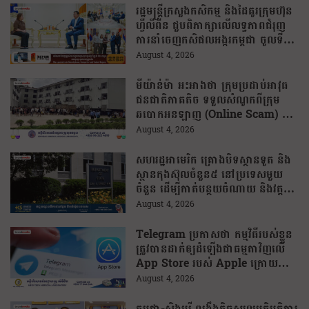
រដ្ឋមន្រ្តីក្រសួងកសិកម្ម និងដៃគូរក្រុមហ៊ុន
ហ្វីលីពីន ជួបពិភាក្សាលើលទ្ធភាពជំរុញ
ការនាំចេញកសិផលអង្ករកម្ពុជា ចូលទី
ផ្សារហ្វីលីពីន
August 4, 2026
មីយ៉ាន់ម៉ា អះអាងថា ក្រុមប្រដាប់អាវុធ
ជនជាតិភាគតិច ទទួលសំណូកពីក្រុម
ឆបោកអនឡាញ (Online Scam) ជា
ថ្នូរនឹងការជួយរត់ចូលប្រទេសថៃ!
August 4, 2026
សហរដ្ឋអាមេរិក គ្រោងបិទស្ថានទូត និង
ស្ថានកុងស៊ុលចំនួន៥ នៅប្រទេសមួយ
ចំនួន ដើម្បីកាត់បន្ថយចំណាយ និងវត្ត
មានការទូតដែលគ្មានប្រសិទ្ធភាព
August 4, 2026
Telegram ប្រកាសថា កម្មវិធីរបស់ខ្លួន
ត្រូវបានដាក់ឲ្យដំឡើងជាធម្មតាវិញលើ
App Store របស់ Apple ក្រោយបាត់
ខ្លួនដោយគ្មានការបញ្ជាក់ពីមូលហេតុ
August 4, 2026
កម្ពុជា-សិង្ហបុរី ពង្រឹងកិច្ចសហប្រតិបត្តិការ