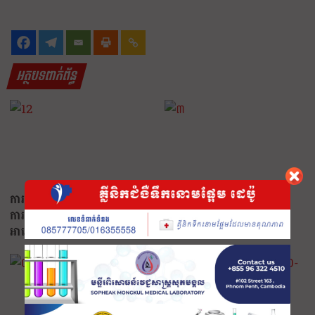
អត្ថបទពាក់ព័ន្ធ
ការ​នាំ​ចេញ​របស់​ឥណ្ឌា​ប្រឈម​នឹង​
បេក្ខជនសរុបចំនួន
ការ​វាយ​ប្រហារ​ ខណៈសហរដ្ឋ​
១,៩០២នាក់…
អាមេរិក​ប្រកាសទណ្ឌកម្មថ្មី
តាមរយៈការតំឡើងពន្ធ