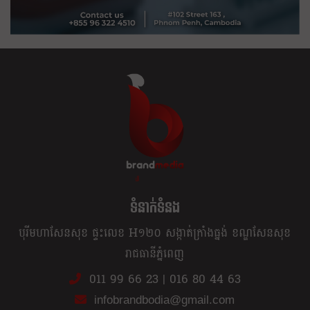
ខ្លឹម ខ្លី រហ័ស
ទំនាក់ទំនង
បុរីមហាសែនសុខ ផ្ទះលេខ H១២០ សង្កាត់ក្រាំងធ្នង់ ខណ្ឌសែនសុខ
រាជធានីភ្នំពេញ
011 99 66 23
|
016 80 44 63
infobrandbodia@gmail.com