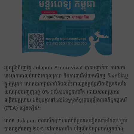
រដ្ឋមន្ត្រីហិរញ្ញវត្ថុ Julapun Amornvivat បានបញ្ជាក់ថា ការចរចា
នេះមានគោលបំណងរកតុល្យភាព និងការពារ​វិស័យកសិកម្ម និងអាជីវកម្ម
ក្នុងស្រុក។ លោកបានព្រមានអំពីផលប៉ះពាល់ធ្ងន់ធ្ងរប្រសិនបើប្រទេសថៃ
យល់ព្រមបញ្ចេញពន្ធ ០% ដល់សហរដ្ឋអាមេរិក ដោយសារតម្រូវការ
ពង្រីកអត្ថប្រយោជន៍ដូចគ្នា​ទៅដល់ដៃគូក្នុងកិច្ចព្រមព្រៀងពាណិជ្ជកម្មសេរី
(FTA) ផ្សេងទៀត។
លោក Julapun បានលើកឧទាហរណ៍ពីប្រទេសវៀតណាមដែលទទួល
បានពន្ធនាំចេញ ២០% ទៅកាន់អាមេរិក ប៉ុន្តែបើកទីផ្សាររបស់ខ្លួនយ៉ាង