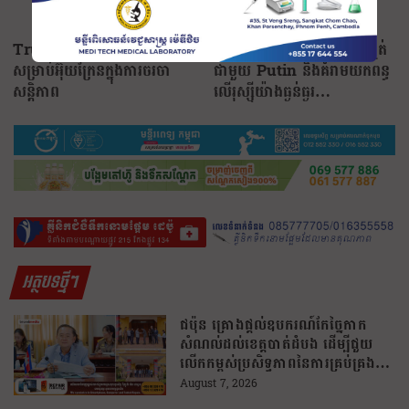
Trump សន្យា​ធានា​សន្តិសុខ​
លោក Trump អស់ការអត់ធ្មត់
សម្រាប់​អ៊ុយក្រែន​ក្នុង​ការ​ចរចា​
ជាមួយ Putin និងគំរាម​យក​ពន្ធ​
សន្តិភាព
លើ​រុស្ស៊ី​យ៉ាង​ធ្ងន់ធ្ងរ…
អត្ថបទថ្មីៗ
ជប៉ុន គ្រោងផ្តល់ឧបករណ៍កែច្នៃកាក
សំណល់ដល់ខេត្តបាត់ដំបង ដើម្បីជួយ
លើកកម្ពស់ប្រសិទ្ធភាពនៃការគ្រប់គ្រង
សំណល់
August 7, 2026