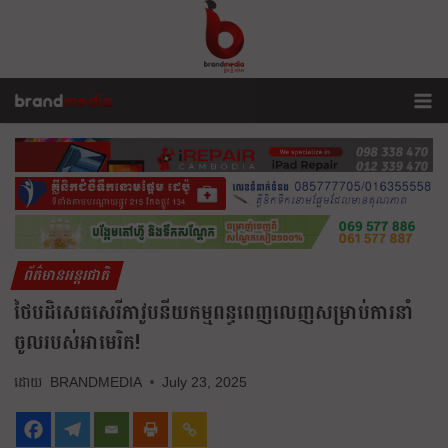
ព័ត៌មានអន្តរជាតិ
ថៃ​បដិសេធ​សេរីភាវូបនីយកម្ម​ពន្ធ​ពេញ​លេញ​សម្រាប់​ការ​នាំ​
ចូល​របស់​អាមេរិក!
BRANDMEDIA
July 23, 2025