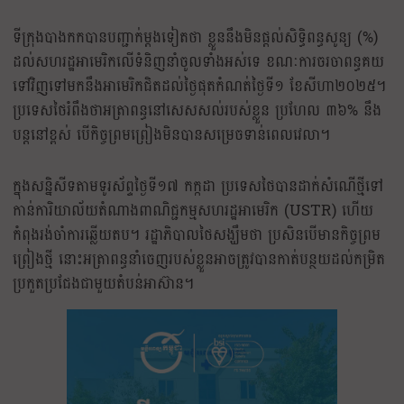
ទីក្រុងបាងកក​បាន​បញ្ជាក់​ម្តង​ទៀត​ថា ខ្លួន​នឹង​មិន​ផ្តល់​សិទ្ធិ​ពន្ធ​សូន្យ (%)
ដល់​សហរដ្ឋ​អាមេរិក​លើ​ទំនិញ​នាំចូល​ទាំងអស់​ទេ ខណៈ​ការចរចា​ពន្ធ​គយ​
ទៅ​វិញទៅ​មក​នឹង​អាមេរិក​ជិត​ដល់​ថ្ងៃ​ផុត​កំណត់​ថ្ងៃទី១ ខែសីហា២០២៥។
ប្រទេសថៃ​រំពឹងថា​អត្រាពន្ធ​នៅសេសសល់​របស់ខ្លួន ប្រហែល ៣៦% នឹង​
បន្ត​នៅ​ខ្ពស់ បើកិច្ចព្រមព្រៀង​មិន​បានសម្រេច​ទាន់ពេលវេលា។
ក្នុងសន្និសីទតាមទូរស័ព្ទថ្ងៃទី១៧ កក្កដា ប្រទេសថៃបានដាក់សំណើថ្មីទៅ
កាន់ការិយាល័យតំណាងពាណិជ្ជកម្មសហរដ្ឋអាមេរិក (USTR) ហើយ
កំពុងរង់ចាំការឆ្លើយតប។ រដ្ឋាភិបាលថៃសង្ឃឹមថា ប្រសិនបើមានកិច្ចព្រម
ព្រៀងថ្មី នោះអត្រាពន្ធនាំចេញរបស់ខ្លួនអាចត្រូវបានកាត់បន្ថយដល់កម្រិត
ប្រកួតប្រជែងជាមួយតំបន់អាស៊ាន។