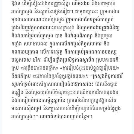
ឱវាទ ដើម្បីជៀសវាងការត្រួតស៊ីគ្នា លើមុខងារ និងសកម្មភាព
របស់ក្រសួង និងស្ថាប័នផ្សេងទៀត។ ជាមួយគ្នានេះ ក្រុមការងារ
មុខងារសាធារណៈរបស់ក្រសួង ក្រុមការងារកែទម្រង់ការគ្រប់
គ្រងហិរញ្ញវត្ថុសាធារណៈរបស់ក្រសួង និងក្រុមការងារត្រួតពិនិត្យ
និងវាយតម្លៃរបស់ក្រសួង បាន និងកំពុងពិភាក្សា និងប្រមូល
កម្លាំង សហថាមពល ក្នុងការលើកកម្ពស់កិច្ចសហការ និង
គណនេយ្យភាព លើការអនុវត្ត និងការគ្រប់គ្រងធនធានមនុស្ស
បច្ចេកទេស ថវិកា ដើម្បីពង្រឹងប្រសិទ្ធភាពស្ថាប័ន ស្របតាមអភិ
ក្រម «ពង្រឹងជាជាងពង្រីក» «ការរៀបចំផ្ទះរបស់ខ្លួនឱ្យរៀបរយ»
និងអភិក្រម «ជវភាពនៃប្រព័ន្ធតួអង្គតែមួយ»។ “ក្រសួងកិច្ចការនារី
សូមគាំទ្រចំពោះសិក្ខាសាលារៀបចំនាឱកាសនេះ ដែលនឹងជួយ
ពន្លឿន និងស្វែងយល់លើចំណុចខ្វះខាតលើការការវិភាគមុខងារ
និងការរៀបចំរចនាសម្ព័ន្ធស្ថាប័ន ព្រមទាំងពិភាក្សាគ្នាឱ្យកាន់តែ
មានភាពស៊ីជម្រៅ និងច្បាស់លាស់ដើម្បីបញ្ចប់កំណែទម្រង់ផ្ទៃក្នុង
របស់ក្រសួង។” លោកជំទាវបានបញ្ជាក់បន្ថែម។