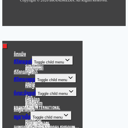
Copyright ©
2026 BRANDMEDIA. All Rights Reserved.
Clo
this
mod
ទំពរដើម
ព័ត៌មានទូទៅ
Toggle child menu
នយោបាយ
របៀបរស់នៅ
សង្គម
ព័ត៌មានអន្តរជាតិ
ព័ត៌មានកម្សាន្ត
Toggle child menu
កម្សាន្ត
សិល្បៈ
ចំណេះដឹងទូទៅ
Toggle child menu
កីឡា
បច្ចេកវិទ្យា
បរិស្ថាន
របកគំហើញ
សុខភាព
Brandmedia international
ទស្សនៈយុវជន
ផ្សេងៗទៀត
Toggle child menu
ពាណិជ្ជកម្ម
ភាពយន្តឯកសារ
សេចក្តីជូនដំណឹង
សម្តេចបវរធិបតី ហ៊ុន ម៉ាណែត៖ ការចូលរួម