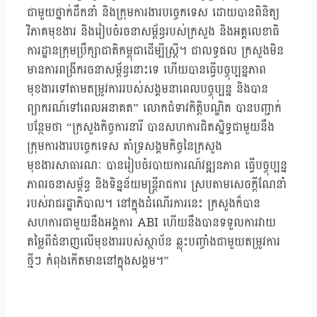
ជាមួយថ្នាក់ដឹកនាំ និងក្រុមការងារបច្ចេកទេស ដោយបានពិនិត្យ
វិភាគមុខងារ និងរៀបចំរចនាសម្ព័ន្ធរបស់ក្រសួង និងអគ្គលេខាធិ
ការដ្ឋានក្រុមប្រឹក្សាជាតិកម្ពុជាដើម្បីស្រ្តី។ ជាលទ្ធផល ក្រសួងមិន
មានការពង្រីករចនាសម្ព័ន្ធនោះទេ ហើយបានធ្វើបច្ចុប្បន្នភាព
មុខងារទៅតាមតម្រូវការរបស់សង្គមនាពេលបច្ចុប្បន្ន និងបាន
ព្យាករណ៍ទៅពេលអនាគត” លោកជំទាវកិត្តិបណ្ឌិត បានបញ្ជាក់
បន្ថែមថា “ក្រសួងកិច្ចការនារី បានសហការជិតស្និទ្ធជាមួយនឹង
ក្រុមការងារបច្ចេកទេស គាំទ្រសង្គមកិច្ចនៃក្រសួង
មុខងារសាធារណៈ បានរៀបចំរបាយការណ៍វឌ្ឍនភាព ធ្វើបច្ចុប្បន្ន
ភាពរចនាសម្ព័ន្ធ និងទិន្នន័យមន្ត្រីរាជការ ស្របតាមសេចក្តីណែនាំ
របស់រាជរដ្ឋាភិបាល។ នៅក្នុងដំណើរការនេះ ក្រសួងក៏បាន
សហការជាមួយនឹងអង្គការ ABI ហើយនឹងបានទទួលការវាយ
តម្លៃពីជំនាញលើមុខងាររបស់ស្ថាប័ន ឆ្លុះបញ្ចាំងជាមួយតម្រូវការ
ថ្មីៗ កំពុងកើតមាននៅក្នុងសង្គម។”