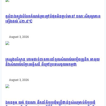
កូរ៉េខាងត្បូងបំបែកកំណត់ត្រាក្ដៅបំផុតមិនធ្លាប់មាន! ខណៈសីតុណ្ហភាព
ឡើងដល់ ៤២.៥°C
August 3, 2026
ក្រសួងបរិស្ថាន ហាមដាច់ខាតការនាំចូលសំណល់អេឡិចត្រូនិក អាគុយ
និងសំណល់បរិក្ខារអគ្គិសនី ពីក្រៅប្រទេសចូលមកម្ពុជា
August 3, 2026
ឯកឧត្តម យក់ ប៊ុនណា ដឹកនាំកិច្ចប្រជុំមន្ត្រីជាន់ខ្ពស់សម្រាប់កិច្ចប្រជុំ