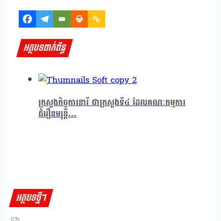
អត្ថបទពាក់ព័ន្ធ
ក្រសួងកិច្ចការនារី ជាក្រសួងទី៤ ដែលគណៈកម្មការ
ជំរឿនមន្ត្រី…
អត្ថបទថ្មីៗ