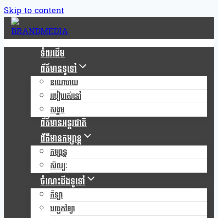
Skip to content
ទំពរដើម
ព័ត៌មានទូទៅ
នយោបាយ
របៀបរស់នៅ
សង្គម
ព័ត៌មានអន្តរជាតិ
ព័ត៌មានកម្សាន្ត
កម្សាន្ត
សិល្បៈ
ចំណេះដឹងទូទៅ
កីឡា
បច្ចេកវិទ្យា