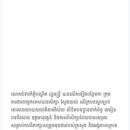
លោកជំទាវកិត្តិបណ្ឌិត រដ្ឋមន្ត្រី បានលើកឡើងបន្ថែមថា ក្រុម
ការងារបច្ចេកទេសបានសិក្សា ស្វែងយល់ លើក្របខណ្ឌច្បាប់
គោលនយោបាយជាតិតាមវិស័យ លិខិតបទដ្ឋានពាក់ព័ន្ធ មេរៀន
បទពិសោធ ឧត្តមានុវត្តន៍ និងករណីសិក្សាដែលជាធាតុចូល
សម្រាប់ការពិភាក្សាសម្រួចមុខងាររបស់ក្រសួង និងអង្គភាពក្រោម