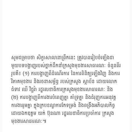
សូមជម្រាបថា សិក្ខាសាលានាព្រឹកនេះ ត្រូវបានរៀបចំឡើងជា
មួយបទបង្ហាញរបស់ថ្នាក់ដឹកនាំក្រសួងមុខងារសាធារណៈ ចំនួនពីរ
រូបគឺ៖ (១) ការបង្ហាញពីដំណើរការ នៃការពិនិត្យឡើងវិញ និងការ
វិភាគមុខងារ និងរចនាសម្ព័ន្ធ របស់ក្រសួង ស្ថាប័ន ដោយលោក
ជំទាវ ឈី វិជ្ជរ៉ា រដ្ឋលេខាធិការក្រសួងមុខងារសាធារណៈ និង
(២) ការបង្ហាញពីការងារបំពេញគ្នា គាំទ្រគ្នា និងជំរុញការអនុវត្ត
ការងាររួមគ្នា ក្នុងក្របខណ្ឌការកែទម្រង់ និងពង្រឹងអភិបាលកិច្ច
ដោយឯកឧត្តម យក់ ប៊ុនណា រដ្ឋលេខាធិការប្រចាំការ ក្រសួង
មុខងារសាធារណៈ៕