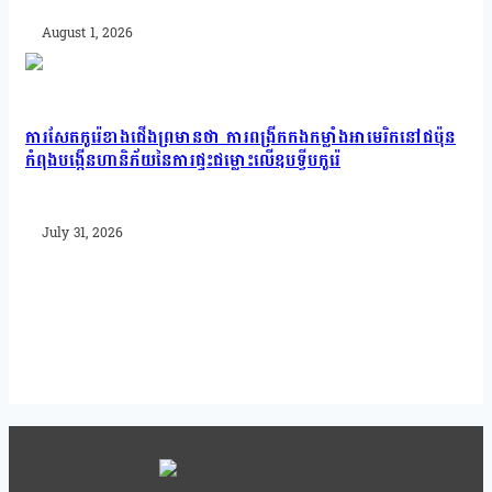
August 1, 2026
ការសែតកូរ៉េខាងជើងព្រមានថា ការពង្រីកកងកម្លាំងអាមេរិកនៅជប៉ុន
កំពុងបង្កើនហានិភ័យនៃការផ្ទុះជម្លោះលើឧបទ្វីបកូរ៉េ
July 31, 2026