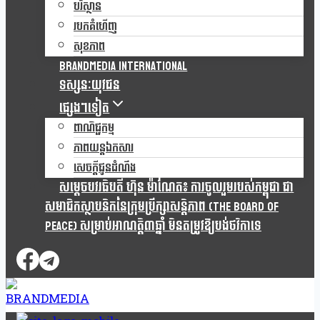
បរិស្ថាន
របកគំហើញ
សុខភាព
Brandmedia international
ទស្សនៈយុវជន
ផ្សេងៗទៀត
ពាណិជ្ជកម្ម
ភាពយន្តឯកសារ
សេចក្តីជូនដំណឹង
សម្តេចបវរធិបតី ហ៊ុន ម៉ាណែត៖ ការចូលរួមរបស់កម្ពុជា ជា
សមាជិកស្ថាបនិកនៃក្រុមប្រឹក្សាសន្តិភាព (The Board Of
Peace) សម្រាប់អាណត្តិ៣ឆ្នាំ មិនតម្រូវឱ្យបង់ថវិកាទេ