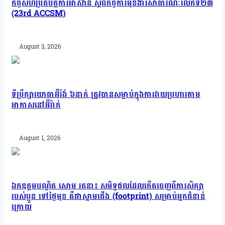
កិច្ចសហប្រតិបត្តិការអាស៊ាន ស្តីពីកិច្ចការមុខងារសាធារណៈលើកទី២៣
(23rd ACCSM)
August 3, 2026
ទីប្រឹក្សាយោធាអ៊ីរ៉ង់ ៦នាក់ ត្រូវបានសម្លាប់ក្នុងការវាយប្រហារតាម
អាកាសនៅអ៊ីរ៉ាក់
August 1, 2026
ឯកឧត្តមបណ្ឌិត សោម រតនា៖ សមិទ្ធផលដែលកើតចេញពីការសិក្សា
របស់ប្អូន ទៅថ្ងៃមុខ គឺជាស្នាមជើង (footprint) សម្រាប់អ្នកជំនាន់
ក្រោយ