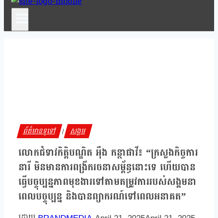
ព័ត៌មានទូទៅ
សង្គម
|
លោកជំទាវកិត្តិបណ្ឌិត អ៉ឹង កន្ថាផាវី៖ “ក្រសួងកិច្ចការ
នារី មិនមានការពង្រីករចនាសម្ព័ន្ធនោះទេ ហើយបាន
ធ្វើបច្ចុប្បន្នភាពមុខងារទៅតាមតម្រូវការរបស់សង្គមនា
ពេលបច្ចុប្បន្ន និងបានព្យាករណ៍ទៅពេលអនាគត”