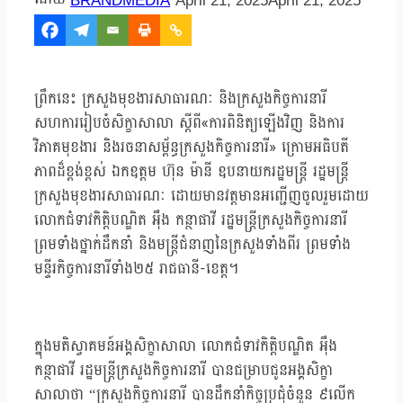
BRANDMEDIA
April 21, 2025
April 21, 2025
ព្រឹកនេះ ក្រសួងមុខងារសាធារណៈ និងក្រសួងកិច្ចការនារី
សហការរៀបចំសិក្ខាសាលា ស្តីពី«ការពិនិត្យឡើងវិញ និងការ
វិភាគមុខងារ និងរចនាសម្ព័ន្ធក្រសួងកិច្ចការនារី» ក្រោមអធិបតី
ភាពដ៏ខ្ពង់ខ្ពស់ ឯកឧត្តម ហ៊ុន ម៉ានី ឧបនាយករដ្ឋមន្ត្រី រដ្ឋមន្ត្រី
ក្រសួងមុខងារសាធារណៈ ដោយមានវត្តមានអញ្ជើញចូលរួមដោយ
លោកជំទាវកិត្តិបណ្ឌិត អ៉ឹង កន្ថាផាវី រដ្ឋមន្ត្រីក្រសួងកិច្ចការនារី
ព្រមទាំងថ្នាក់ដឹកនាំ និងមន្ត្រីជំនាញនៃក្រសួងទាំងពីរ ព្រមទាំង
មន្ទីរកិច្ចការនារីទាំង២៥ រាជធានី-ខេត្ត។
ក្នុងមតិស្វាគមន៍អង្គសិក្ខាសាលា លោកជំទាវកិត្តិបណ្ឌិត អ៉ឹង
កន្ថាផាវី រដ្ឋមន្ត្រីក្រសួងកិច្ចការនារី បានជម្រាបជូនអង្គសិក្ខា
សាលាថា “ក្រសួងកិច្ចការនារី បានដឹកនាំកិច្ចប្រជុំចំនួន ៩លើក