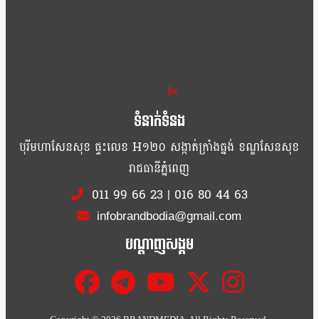
ខ្លឹម ខ្លី រហ័ស
ទំនាក់ទំនង
បុរីមហាសែនសុខ ផ្ទះលេខ H១២០ សង្កាត់ក្រាំងធ្នង់ ខណ្ឌសែនសុខ
រាជធានីភ្នំពេញ
011 99 66 23
|
016 80 44 63
infobrandbodia@gmail.com
បណ្ដាញសង្គម