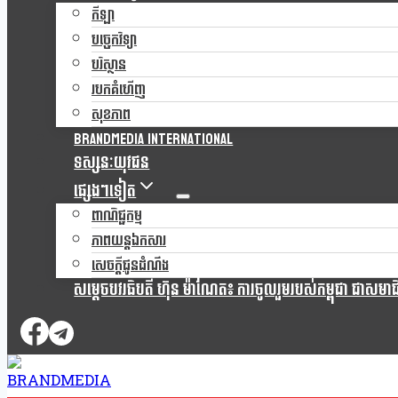
កីឡា
បច្ចេកវិទ្យា
បរិស្ថាន
របកគំហើញ
សុខភាព
Brandmedia international
ទស្សនៈយុវជន
ផ្សេងៗទៀត
ពាណិជ្ជកម្ម
ភាពយន្តឯកសារ
សេចក្តីជូនដំណឹង
សម្តេចបវរធិបតី ហ៊ុន ម៉ាណែត៖ ការចូលរួមរបស់កម្ពុជា ជាសមាជិកស