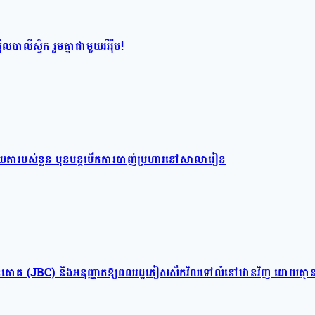
បាលីស្ទិក រួមគ្នាជាមួយអឺរ៉ុប!
់យាយតារបស់ខ្លួន មុនបន្តបើកការបាញ់ប្រហារនៅសាលារៀន
ព្រំដែនគោគ (JBC) និងអនុញ្ញាតឱ្យពលរដ្ឋភៀសសឹកវិលទៅលំនៅឋានវិញ ដោយគ្មាន