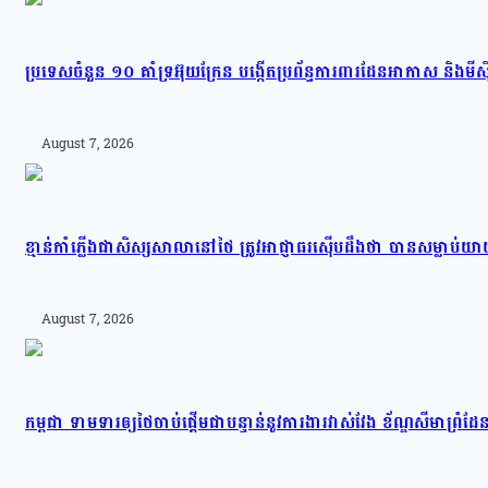
ប្រទេសចំនួន ១០ គាំទ្រអ៊ុយក្រែន បង្កើតប្រព័ន្ធការពារដែនអាកាស និងមីស៊ីល
August 7, 2026
ខ្មាន់កាំភ្លើងជាសិស្សសាលានៅថៃ ត្រូវអាជ្ញាធរស៊ើបដឹងថា បានសម្លាប
August 7, 2026
កម្ពុជា ទាមទារឲ្យថៃចាប់ផ្តើមជាបន្ទាន់នូវការងារវាស់វែង ខ័ណ្ឌសីមា