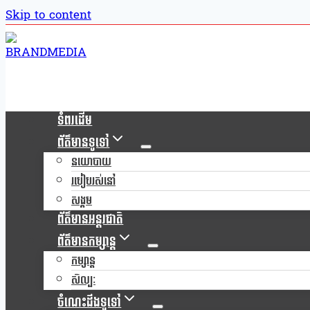
Skip to content
ទំពរដើម
ព័ត៌មានទូទៅ
នយោបាយ
របៀបរស់នៅ
សង្គម
ព័ត៌មានអន្តរជាតិ
ព័ត៌មានកម្សាន្ត
កម្សាន្ត
សិល្បៈ
ចំណេះដឹងទូទៅ