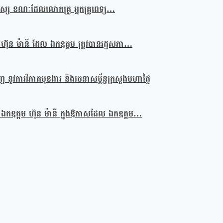
មនុស្ស ខណៈដែលលោកគ្រូ អ្នកគ្រូពេទ្យ…
ហ៊ុន ម៉ានី ដែល ឯកឧត្តម ត្រូវបានរដ្ឋសភា…
នូវការវិភាគមុខងារ និងរចនាសម្ព័ន្ធក្រសួងមហាផ្ទៃ
កឧត្តម ហ៊ុន ម៉ានី ក្នុងឱកាសដែល ឯកឧត្តម…