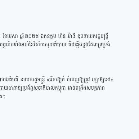
 ខែមេសា ឆ្នាំ២០២៥ ឯកឧត្តម ហ៊ុន ម៉ានី ឧបនាយករដ្ឋមន្ត្រី
បុគ្គលិកទាំងអស់នៃវិស័យសុខាភិបាល គឺជាឆ្អឹងខ្នងដែលទ្រទ្រង់
ិបតី នាយករដ្ឋមន្ត្រី «រើសឱ្យចំ បំពេញឱ្យត្រូវ រក្សាឱ្យនៅ»
ជ្រោយធានាឱ្យប្រព័ន្ធសុខាភិបាលកម្ពុជា អាចពង្រឹងសមត្ថភាព
គត។