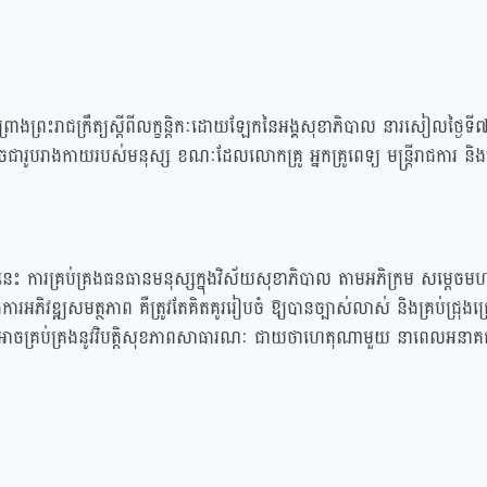
ព្រាងព្រះរាជក្រឹត្យស្តីពីលក្ខន្តិកៈដោយឡែកនៃអង្គសុខាភិបាល នារសៀលថ្ងៃទី៧
ូចជារូបរាងកាយរបស់មនុស្ស ខណៈដែលលោកគ្រូ អ្នកគ្រូពេទ្យ មន្ត្រីរាជការ និង
ះ ការគ្រប់គ្រងធនធានមនុស្សក្នុងវិស័យសុខាភិបាល តាមអភិក្រម សម្តេចមហាបវរធ
ិងការអភិវឌ្ឍសមត្ថភាព គឺត្រូវតែគិតគូររៀបចំ ឱ្យបានច្បាស់លាស់ និងគ្រប់ជ្រុង
សេស អាចគ្រប់គ្រងនូវវិបត្តិសុខភាពសាធារណៈ ជាយថាហេតុណាមួយ នាពេលអនា