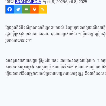
BRANDMEDIA
April 8, 2025
April 8, 2025
ថ្លែងក្នុងពិធីបិទសិក្ខាសាលាពិគ្រោះយោបល់ និងប្រមូលធាតុចូលលើសេចក្តី
រដ្ឋមន្ត្រីក្រសួងមុខងារសាធារណៈ បានមានប្រសាន៍ថា “មន្ទីរពេទ្យ ប្រៀបដ
រូបរាងកាយនោះ។”
ឯកឧត្តមឧបនាយករដ្ឋមន្ត្រីថ្លែងបែបនេះ ដោយបានពន្យល់បន្ថែមថា “ហេតុនេ
តាមរយៈការគ្រប់គ្រង ការផ្ទេរមន្ត្រី ការលើកទឹកចិត្ត ការបណ្តុះបណ្តាល ន
ឆ្លើយតបទៅនឹងតម្រូវការរបស់ប្រជាពលរដ្ឋនាពេលបច្ចុប្បន្ន និងជាពិ