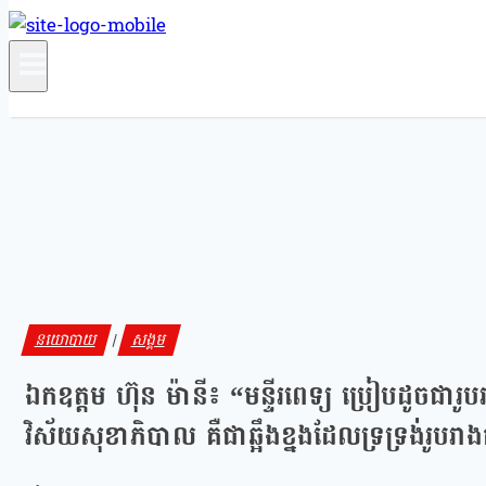
នយោបាយ
សង្គម
|
ឯកឧត្តម ហ៊ុន ម៉ានី៖ “មន្ទីរពេទ្យ ប្រៀបដូចជារ
វិស័យសុខាភិបាល គឺជាឆ្អឹងខ្នងដែលទ្រទ្រង់រូប