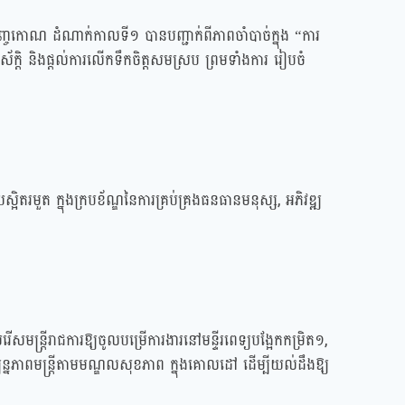
បញ្ចកោណ ដំណាក់កាលទី១ បានបញ្ជាក់ពីភាពចាំបាច់ក្នុង “ការ
ស័ក្តិ និងផ្តល់ការលើកទឹកចិត្តសមស្រប ព្រមទាំងការ រៀបចំ
រមួត ក្នុងក្របខ័ណ្ឌនៃការគ្រប់គ្រងធនធានមនុស្ស, អភិវឌ្ឍ
្ត្រីរាជការឱ្យចូលបម្រើការងារនៅមន្ទីរពេទ្យបង្អែកកម្រិត១,
ចុប្បន្នភាពមន្ត្រីតាមមណ្ឌលសុខភាព ក្នុងគោលដៅ ដើម្បីយល់ដឹងឱ្យ