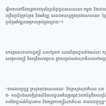
ឆ្លើយតបទៅនឹងតម្រូវការជារួមនៃប្រព័ន្ធរដ្ឋបាលសាធារណៈកម្ពុជា និងដ
ពង្រឹងប្រព័ន្ធគ្រប់គ្រង និងអភិវឌ្ឍ ធនធានមនុស្សក្នុងមុខងារសាធារណៈ ផ
ប្រព័ន្ធអភិវឌ្ឍសមត្ថភាពគ្រប់ជ្រុងជ្រោយ”។
ឯកឧត្តមឧបនាយករដ្ឋមន្ត្រី បានបន្ថែមថា ឈរលើមូលដ្ឋានទាំងអស់នេះ កន
សមត្ថភាពមន្ត្រី និងពង្រឹងសមត្ថភាព ក្នុងការផ្តល់សេវាសុខាភិបាលនៅមណ
“នាពេលបច្ចុប្បន្ន ក្រសួងមុខងារសាធារណៈ និងក្រសួងសុខាភិបាល បាន និង
២- ការរៀបចំសេចក្តីព្រាងលិខិតបទដ្ឋានគតិយុត្តផ្សេងៗពាក់ព័ន្ធនឹងការជ្រើ
កាន់តែច្បាស់អំពីស្ថានភាព និងតម្រូវការមន្ត្រីសុខាភិបាល នាពេលបច្ចុប្បន