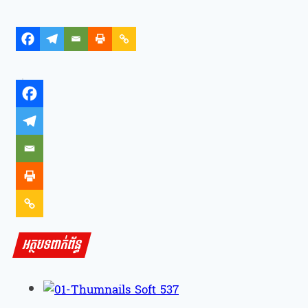
អត្ថបទពាក់ព័ន្ធ