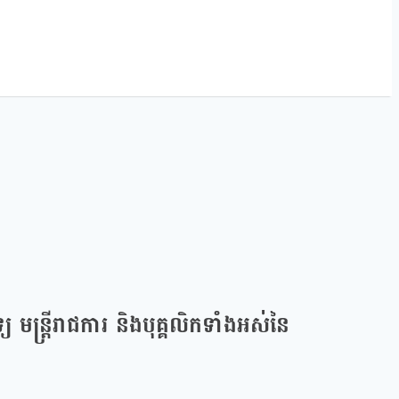
មន្ត្រីរាជការ និងបុគ្គលិកទាំងអស់នៃ