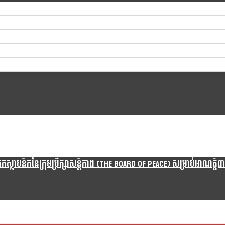
្ថាបនិកនៃក្រុមប្រឹក្សាសន្តិភាព (The Board Of Peace) សម្រាប់អាណត្តិ៣ឆ្នា