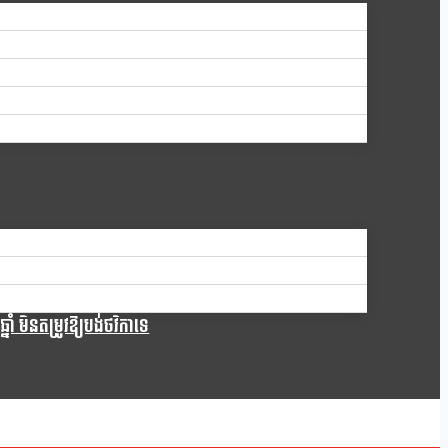
ំ មិនតម្រូវឱ្យបង់ថវិកាទេ