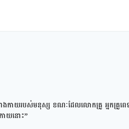
ូបរាងកាយរបស់មនុស្ស ខណៈដែលលោកគ្រូ អ្នកគ្រូពេទ្យ 
រាងកាយនោះ”