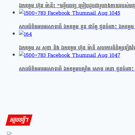
ឯកឧត្តម ហ៊ុន ម៉ានី៖ “មន្ទីរពេទ្យ ប្រៀបដូចជារូបរាងកាយរបស់
សារលិខិតអបអរសាទរពី ឯកឧត្តម នួន ផារ័ត្ន ជូនចំពោះ ឯកឧត្តម 
ឯកឧត្តម ស សុខា និង ឯកឧត្តម ហ៊ុន ម៉ានី សហការពិនិត្យឡើងវិញ 
សារលិខិតអបអរសាទរពី ឯកឧត្តមបណ្ឌិត សោម រតនា ជូនចំពោះ ឯ
អត្ថបទថ្មីៗ