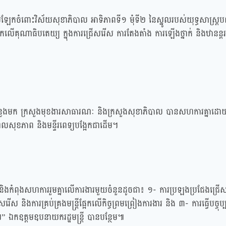
ោយឡែកចំពោះវិស័យសុខាភិបាល អាទិភាពទី១ មុំទី២ នៃស្នូលរបស់យុទ្ធសាស្ត្រ
្អែកលើគុណាធិបតេយ្យ ក្នុងការជ្រើសរើស ការតែងតាំង ការឡើងថ្នាក់ និងឋានន្តរ
្លងមក ក្រសួងមុខងារសាធារណៈ និងក្រសួងសុខាភិបាល បានសហការគ្នាដោយស្អិត
្ឌលសុខភាព និងមន្ទីរពេទ្យបង្អែកជាដើម។
កំពុងសហការរួមគ្នាលើការងារមួយចំនួនដូចជា៖ ១- ការប្រឡងប្រជែងជ្រើសរើសមន
សរើស និងការគ្រប់គ្រងមន្ត្រីផ្អែកលើកិច្ចព្រមព្រៀងការងារ និង ៣- ការធ្វើបច្
្ន។” ឯកឧត្តមឧបនាយករដ្ឋមន្ត្រី បានបន្ថែម៕