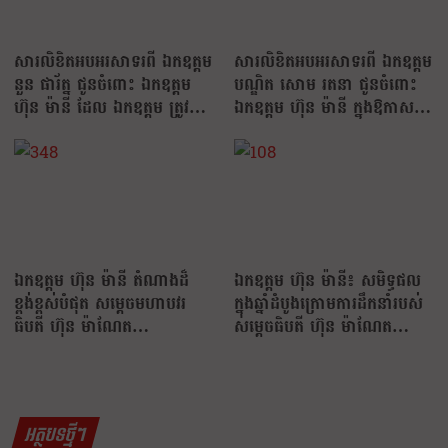
សារលិខិតអបអរសាទរពី ឯកឧត្តម
សារលិខិតអបអរសាទរពី ឯកឧត្តម
នួន ផារ័ត្ន ជូនចំពោះ ឯកឧត្តម
បណ្ឌិត សោម រតនា ជូនចំពោះ
ហ៊ុន ម៉ានី ដែល ឯកឧត្តម ត្រូវ
ឯកឧត្តម ហ៊ុន ម៉ានី ក្នុងឱកាស
បានរដ្ឋសភា…
ដែល ឯកឧត្តម…
ឯកឧត្តម ហ៊ុន ម៉ានី តំណាងដ៏
ឯកឧត្តម ហ៊ុន ម៉ានី៖ សមិទ្ធផល
ខ្ពង់ខ្ពស់បំផុត សម្តេចមហាបវរ
ក្នុងឆ្នាំដំបូងក្រោមការដឹកនាំរបស់
ធិបតី ហ៊ុន ម៉ាណែត…
សម្ដេចធិបតី ហ៊ុន ម៉ាណែត…
អត្ថបទថ្មីៗ