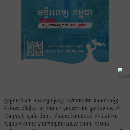
គួររម្លឹកផងដែរថា ការពិនិត្យឡើងវិញ ការវិភាគមុខងារ និងរចនាសម្ព័ន្ធ
មិនមែនជារឿងថ្មីនោះទេ តែជាការបន្តអនុវត្តការងារ ក្នុងបរិបទការងារថ្មី
ដែលក្រសួង ស្ថាប័ន នីមួយៗ គឺជាម្ចាស់នៃការងារនេះ សំដៅដល់ការ
សម្រេចគោលនយោបាយកែទម្រង់រដ្ឋបាលសាធារណៈ របស់រាជ