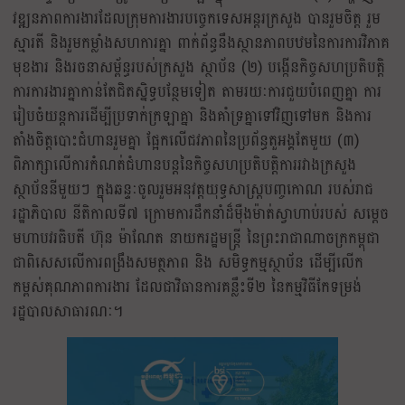
វឌ្ឍនភាពការងារដែលក្រុមការងារបច្ចេកទេសអន្តរក្រសួង បានរួមចិត្ត រួម
ស្មារតី និងរួមកម្លាំងសហការគ្នា ពាក់ព័ន្ធនឹងស្ថានភាពបឋមនៃការការវិភាគ
មុខងារ និងរចនាសម្ព័ន្ធរបស់ក្រសួង ស្ថាប័ន (២) បង្កើនកិច្ចសហប្រតិបត្តិ
ការការងារគ្នាកាន់តែជិតស្និទ្ធបន្ថែមទៀត តាមរយៈការជួយបំពេញគ្នា ការ
រៀបចំយន្តការដើម្បីប្រទាក់ក្រឡាគ្នា និងគាំទ្រគ្នាទៅវិញទៅមក និងការ
តាំងចិត្តបោះជំហានរួមគ្នា ផ្អែកលើជវភាពនៃប្រព័ន្ធតួអង្គតែមួយ (៣)
ពិភាក្សាលើការកំណត់ជំហានបន្តនៃកិច្ចសហប្រតិបត្តិការរវាងក្រសួង
ស្ថាប័ននីមួយៗ ក្នុងឆន្ទៈចូលរួមអនុវត្តយុទ្ធសាស្ត្របញ្ចកោណ របស់រាជ
រដ្ឋាភិបាល នីតិកាលទី៧ ក្រោមការដឹកនាំដ៏ម៉ឺងម៉ាត់ស្វាហាប់របស់ សម្តេច
មហាបវរធិបតី ហ៊ុន ម៉ាណែត នាយករដ្ឋមន្ត្រី នៃព្រះរាជាណាចក្រកម្ពុជា
ជាពិសេសលើការពង្រឹងសមត្ថភាព និង សមិទ្ធកម្មស្ថាប័ន ដើម្បីលើក
កម្ពស់គុណភាពការងារ ដែលជាវិធានការគន្លឹះទី២ នៃកម្មវិធីកែទម្រង់
រដ្ឋបាលសាធារណៈ។