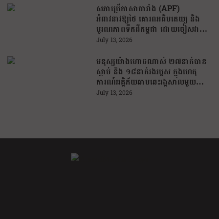
សភាប្រើភាសាបារាំង (APF)
អំពាវនាវឱ្យថៃ គោរពអធិបតេយ្យ និង
បូរណភាពទឹកដីកម្ពុជា ដោយចៀសវាង
រាល់សកម្មភាពខុសច្បាប់ឯកតោភាគី
July 13, 2026
មនុស្សយ៉ាងហោចណាស់ ២៧នាក់បាន
ស្លាប់ និង ១៨នាក់រងរបួស ក្នុងហេតុ
ការណ៍អគ្គិភ័យឆាបឆេះរង្គសាលមួយ
កន្លែងនៅទីក្រុងបាងកក
July 13, 2026