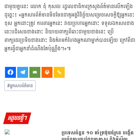
ជាមួយគ្នានេះ លោក ជុំ កុសល រដ្ឋលេខាធិការក្រសួងព័ត៌មានលើកឡើង
ដូច្នេះ៖ «អ្នកសារព័ត៌មានមិនមែនជាតួអង្គវិនិច្ឆ័យសម្រេចសេចក្ដីឱ្យអ្នកនេះ
ខុស អ្នកនោះត្រូវ ការពារអ្នកនេះ វាយប្រហារអ្នកនោះ ទទួលឯកសារខាង
នេះបដិសេធខាងនោះ និយាយពាក្យពីរោះជាមួយខាងនេះ ប្រើ
ពាក្យជេរប្រទិចខាងនោះ និងគំរាមកំហែងអ្នកណាម្នាក់បានឡើយ ក្រៅពីជា
អ្នកធ្វើជាអ្នកនាំដំណឹងតែប៉ុណ្ណឹង។»៕
#
អ្នកសារព័ត៌មាន
អត្ថបទថ្មីៗ
ប្រទេសចំនួន ១០ គាំទ្រអ៊ុយក្រែន បង្កើត
ប្រព័ន្ធការពារដែនអាកាស និងមីស៊ីល