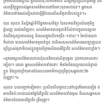
ក្រមសីលធម៌វិជ្ជាជីវៈក្នុងពេលចុះយកព័ត៌មាន ដើម្បីរក្សាឱ្យបាននូវតម្លៃ និង
សេចក្ដីថ្លៃថ្នូររបស់អ្នកសារព័ត៌មាននៅចំពោះមុខមហាជន។ អ្នកសារ
ព័ត៌មានទាំងអស់ចៀសវាងធ្វើអ្វីដែលលើសពីតួនាទីរបស់ខ្លួន។»
ឃុន សុខេន និស្សិតឆ្នាំទីបីផ្នែកភាសាវិទ្យា នៃសាកលវិទ្យាល័យភូមិន្ទ
ភ្នំពេញ យល់ឃើញថា៖ សារព័ត៌មានមានតួនាទីដ៏សំខាន់ក្នុងការផ្សាយ
ដំណឹងជូនប្រជាពលរដ្ឋ ពិសេសក្នុងបរិបទកូវីដ-១៩នេះ។ តែយ៉ាងណា
ក៏ដោយ មានសារព័ត៌មានមួយចំនួន​ ជាពិសេសសារព័ត៌មានអនឡាញបាន
ប្រើប្រាស់តួនាទីរបស់ខ្លួនផ្ទុយពីក្រមសីលធម៌វិជ្ជាជីវៈសារព័ត៌មានជាខ្លាំង។
«ពួកគេផ្សាយព័ត៌មានដោយពុំបានគិតដល់សិទ្ធបុគ្គល​ ឬឯកជនភាពនោះ
ឡើយ។ ពោល អ្នកសារព័ត៌មានទាំងនោះ គិតតែពីផលប្រយោជន៍ផ្ទាល់
ខ្លួន និងប្រជាប្រិយភាពដែលបានមកពីការប្រព្រឹត្តខុសឆ្គងនោះតែ
ប៉ុណ្ណោះ។»
សុខេន បានបញ្ជាក់ទៀតថា៖ ប្រសិនបើបញ្ហានេះនៅបន្តកើតមានឡើង វា
អាចនឹងប៉ះពាល់ដល់តម្លៃនៃវិជ្ជាជីវៈសារព័ត៌មានទាំងមូល ពិសេសអ្នកសារ
ព័ត៌មានដែលមានវិជ្ជាជីវៈត្រឹមត្រូវ។