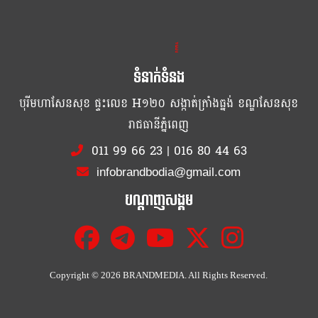
ខ្លឹម ខ្លី រហ័ស
ទំនាក់ទំនង
បុរីមហាសែនសុខ ផ្ទះលេខ H១២០ សង្កាត់ក្រាំងធ្នង់ ខណ្ឌសែនសុខ
រាជធានីភ្នំពេញ
011 99 66 23
|
016 80 44 63
infobrandbodia@gmail.com
បណ្ដាញសង្គម
Copyright ©
2026 BRANDMEDIA. All Rights Reserved.