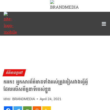
ព័ត៌មានទូទៅ
កអក៖ អ្នកសារព័ត៌មានទាំងអស់ត្រូវចៀសវាងធ្វើអ្វី
ដែលលើសពីតួនាទីរបស់ខ្លួន
BRANDMEDIA
April 24, 2021