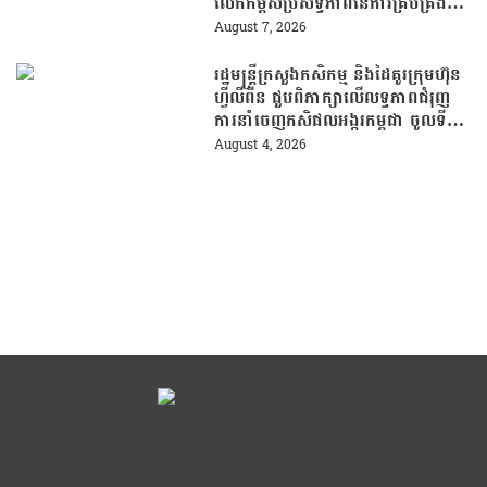
លើកកម្ពស់ប្រសិទ្ធភាពនៃការគ្រប់គ្រង
សំណល់
August 7, 2026
រដ្ឋមន្រ្តីក្រសួងកសិកម្ម និងដៃគូរក្រុមហ៊ុន
ហ្វីលីពីន ជួបពិភាក្សាលើលទ្ធភាពជំរុញ
ការនាំចេញកសិផលអង្ករកម្ពុជា ចូលទី
ផ្សារហ្វីលីពីន
August 4, 2026