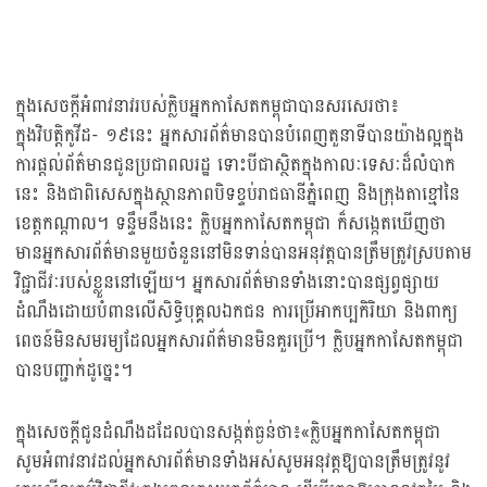
ក្នុងសេចក្ដីអំពាវនាវរបស់ក្លិបអ្នកកាសែតកម្ពុជាបានសរសេរថា៖
ក្នុងវិបត្តិកូវីដ- ១៩នេះ អ្នកសារព័ត៌មានបានបំពេញតួនាទីបានយ៉ាងល្អក្នុង
ការផ្ដល់ព័ត៌មានជូនប្រជាពលរដ្ឋ ទោះបីជាស្ថិតក្នុងកាលៈទេសៈដ៏លំបាក
នេះ និងជាពិសេសក្នុងស្ថានភាពបិទខ្ទប់រាជធានីភ្នំពេញ និងក្រុងតាខ្មៅនៃ
ខេត្តកណ្ដាល។​ ទន្ទឹមនឹងនេះ ក្លិបអ្នកកាសែតកម្ពុជា ក៏សង្កេតឃើញថា
មានអ្នកសារព័ត៌មានមួយចំនួននៅមិនទាន់បានអនុវត្តបានត្រឹមត្រូវស្របតាម
វិជ្ជាជីវៈរបស់ខ្លួននៅឡើយ។ អ្នកសារព័ត៌មានទាំងនោះបានផ្សព្វផ្សាយ
ដំណឹងដោយបំពានលើសិទ្ធិបុគ្គលឯកជន ការប្រើអាកប្បកិរិយា និងពាក្យ
ពេចន៍មិនសមរម្យដែលអ្នកសារព័ត៌មានមិនគួរប្រើ។ ក្លិបអ្នកកាសែតកម្ពុជា
បានបញ្ជាក់ដូច្នេះ។
ក្នុងសេចក្ដីជូនដំណឹងដដែលបានសង្កត់ធ្ងន់ថា៖«ក្លិបអ្នកកាសែតកម្ពុជា
សូមអំពាវនាវដល់អ្នកសារព័ត៌មានទាំងអស់សូមអនុវត្តឱ្យបានត្រឹមត្រូវនូវ