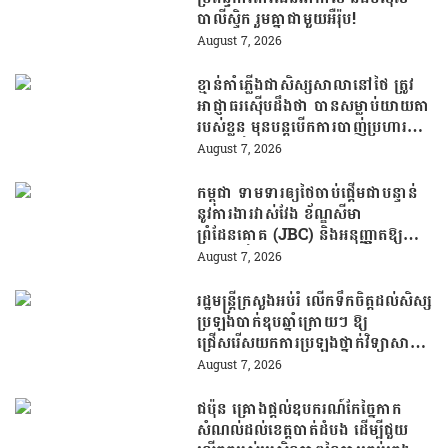
បាលីស្ទិក រួមគ្នាជាមួយអឺរ៉ុប!
August 7, 2026
ខ្មាន់កាំភ្លើងជាសិស្សសាលានៅថៃ ត្រូវ
អាជ្ញាធរស៊ើបដឹងថា បានសម្លាប់យាយតា
របស់ខ្លួន មុនបន្តបើកការបាញ់ប្រហារនៅ
សាលារៀន
August 7, 2026
កម្ពុជា ទាមទារឲ្យថៃចាប់ផ្តើមជាបន្ទាន់
នូវការងារវាស់វែង ខ័ណ្ឌសីមា
ព្រំដែនគោគ (JBC) និងអនុញ្ញាតឱ្យ
ពលរដ្ឋភៀសសឹកវិលទៅលំនៅឋានវិញ
August 7, 2026
ដោយគ្មានការរារាំង
រដ្ឋមន្រ្តីក្រសួងអប់រំ លើកទឹកចិត្តដល់សិស្ស
ប្រឡងបាក់ឌុបឆ្នាំក្រោយៗ ឱ្យ
ជ្រើសរើសយកការប្រឡងថ្នាក់វិទ្យាសាស្ត្រ
ដើម្បីឆ្លើយតបទៅនឹងតម្រូវការធនធាន
August 7, 2026
មនុស្សក្នុងយុគសម័យបច្ចេកវិទ្យា
ជប៉ុន គ្រោងផ្តល់ឧបករណ៍កែច្នៃកាក
សំណល់ដល់ខេត្តបាត់ដំបង ដើម្បីជួយ