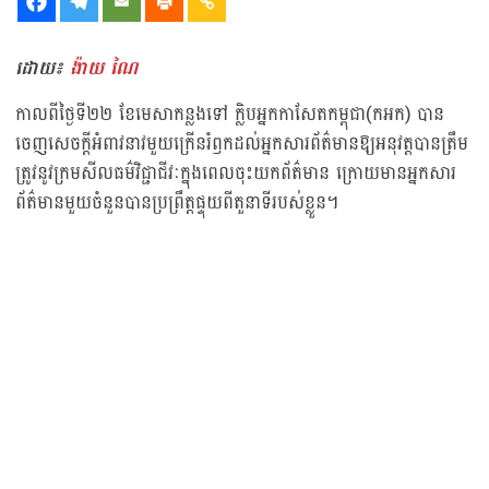
ដោយ៖
ង៉ាយ ណៃ
កាលពីថ្ងៃទី២២ ខែមេសាកន្លងទៅ ក្លិបអ្នកកាសែតកម្ពុជា(កអក) បាន
ចេញសេចក្ដីអំពាវនាវមួយក្រើនរំឭកដល់អ្នកសារព័ត៌មានឱ្យអនុវត្តបានត្រឹម
ត្រូវនូវក្រមសីលធម៌វិជ្ជាជីវៈក្នុងពេលចុះយកព័ត៌មាន ក្រោយមានអ្នកសារ
ព័ត៌មានមួយចំនួនបានប្រព្រឹត្តផ្ទុយពីតួនាទីរបស់ខ្លួន។