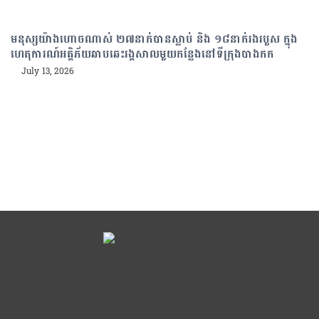
មនុស្សយ៉ាងហោចណាស់ ២៧នាក់បានស្លាប់ និង ១៨នាក់រងរបួស ក្នុង
ហេតុការណ៍អគ្គិភ័យឆាបឆេះរង្គសាលមួយកន្លែងនៅទីក្រុងបាងកក
July 13, 2026