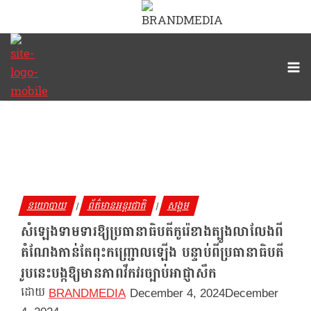
Skip
to
content
នយោបាយ
ព័ត៌មានអន្តរជាតិ
សង្គម
|
|
សំឡេងទាមទារឱ្យ​ប្រធានាធិបតី​កូរ៉េ​ខាង​ត្បូង​លាលែង​ពី​
តំណែង​កាន់តែពុះកញ្ជ្រោលឡើង បន្ទាប់​ពី​ប្រធានាធិបតី
រូបនេះបង្កឱ្យមាន​ភាព​វឹកវរ​ច្បាប់អាជ្ញាសឹក
BRANDMEDIA
December 4, 2024
December