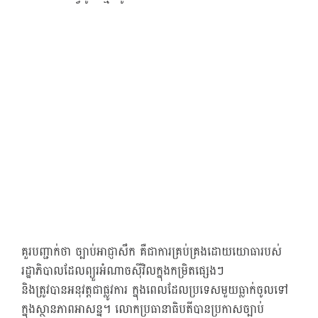
គួរបញ្ជាក់ថា ច្បាប់អាជ្ញាសឹក គឺជាការគ្រប់គ្រងដោយយោធារបស់
រដ្ឋាភិបាលដែលព្យួរអំណាចស៊ីវិលក្នុងកម្រិតផ្សេងៗ
និងត្រូវបានអនុវត្តជាផ្លូវការ ក្នុងពេលដែលប្រទេសមួយធ្លាក់ចូលទៅ
ក្នុងស្ថានភាពអាសន្ន។ លោកប្រធានាធិបតីបានប្រកាសច្បាប់