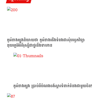
កូរ៉េ​ខាង​ត្បូង​និយាយ​ថា កូរ៉េ​ខាង​ជើង​ទំនង​ជា​សុំ​បច្ចេកវិទ្យា​
នុយក្លេអ៊ែរ​ពី​រុស្ស៊ី​ជា​ថ្នូរ​នឹង​ទាហាន
កូរ៉េ​ខាង​ត្បូង​ ប្រាប់ពីបំណងចង់ស្ដារទំនាក់ទំនងជាមួយចិន!