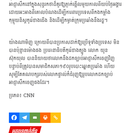
អាជ្ញាសឹកនៅក្នុងសុន្ទរកថាដ៏គួរឱ្យភ្ញាក់ផ្អើលមួយកាលពីយប់ថ្ងៃអង្គារ
ដោយអះអាងពីគោលបំណងដើម្បីការពារប្រទេសពីកងកម្លាំង
កុម្មុយនិស្តកូរ៉េខាងជើង និងដើម្បីកម្ចាត់ក្រុមប្រឆាំងនឹងរដ្ឋ។
យ៉ាងណាមិញ ក្រោយពីបានប្រកាសដាក់ឱ្យប្រើទូទាំងប្រទេស មិន
បានប៉ុន្មានម៉ោងផង ប្រធានាធិបតីកូរ៉េខាងត្បូង លោក យូន
ស៊ុកយុល បាននិយាយថាលោកនឹងដកច្បាប់អាជ្ញាសឹកចេញវិញ
បន្ទាប់ពីត្រូវបានសមាជិកសភា១៩០រូបបោះឆ្នោតប្រឆាំង ហើយ
សូម្បីតែគណបក្សរបស់លោកផ្ទាល់ក៏ជំរុញឱ្យរូបលោកដកច្បាប់
អាជ្ញាសឹកចេញផងដែរ។
ប្រភព៖ CNN
អត្ថបទពាក់ព័ន្ធ