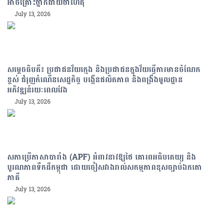
អាចគ្រោះថ្នាក់ជាយថាហេតុ
July 13, 2026
សម្ដេចធិបតី៖ ប្រជាជនវ័យក្មេង និងប្រជាជនក្នុងវ័យធ្វើការមានចំណែក
ខ្ពស់ ជំរុញកំណើនសេដ្ឋកិច្ច បង្កើនផលិតភាព និងពង្រឹងមូលដ្ឋាន
អភិវឌ្ឍន៍រយៈពេលវែង
July 13, 2026
សភាប្រើភាសាបារាំង (APF) អំពាវនាវឱ្យថៃ គោរពអធិបតេយ្យ និង
បូរណភាពទឹកដីកម្ពុជា ដោយចៀសវាងរាល់សកម្មភាពខុសច្បាប់ឯកតោ
ភាគី
July 13, 2026