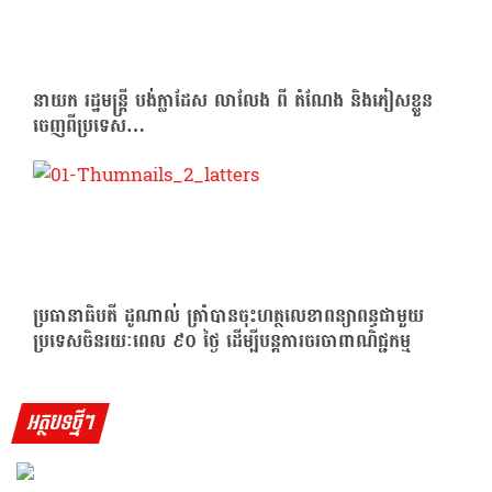
នាយក រដ្ឋមន្ត្រី បង់ក្លាដែស លាលែង ពី តំណែង និងភៀសខ្លួន
ចេញពីប្រទេស…
ប្រធានាធិបតី ដូណាល់ ត្រាំបានចុះហត្ថលេខាពន្យាពន្ធជាមួយ
ប្រទេសចិនរយៈពេល ៩០ ថ្ងៃ ដើម្បីបន្តការចរចាពាណិជ្ជកម្ម
អត្ថបទថ្មីៗ