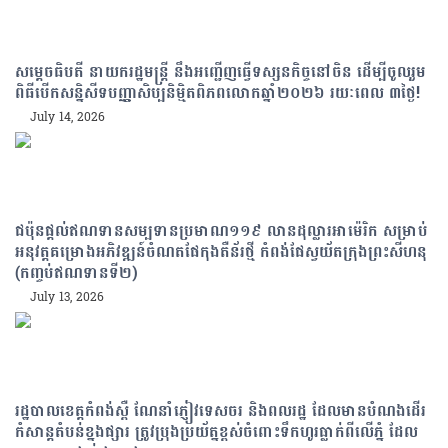
សម្តេចធិបតី នាយករដ្ឋមន្ត្រី នឹងអញ្ជើញធ្វើទស្សនកិច្ចនៅចិន ដើម្បីចូលរួម
ពិធីបើកសន្និសីទបញ្ញាសិប្បនិម្មិតពិភពលោកឆ្នាំ២០២៦ រយៈពេល ៣ថ្ងៃ!
July 14, 2026
ជប៉ុនផ្តល់ឥណទានសម្បទានប្រមាណ១១៩ លានដុល្លារអាម៉េរិក សម្រាប់
អនុវត្តគម្រោងអភិវឌ្ឍន៍ចំណតផែកុងតឺន័រថ្មី កំពង់ផែស្វយ័តក្រុងព្រះសីហនុ
(កញ្ចប់ឥណទានទី២)
July 13, 2026
រដ្ឋបាលខេត្តកំពង់ស្ពឺ ណែនាំភ្ញៀវទេសចរ និងពលរដ្ឋ ដែលមានបំណងដើរ
កំសាន្តតំបន់ខ្នងផ្សារ ត្រូវប្រុងប្រយ័ត្នខ្ពស់ចំពោះទឹកហូរធ្លាក់ពីលើភ្នំ ដែល