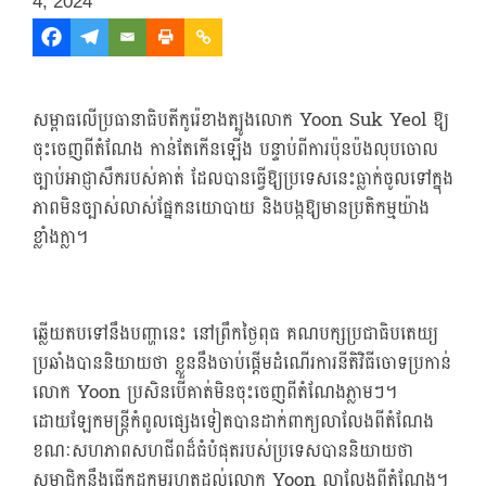
4, 2024
សម្ពាធលើប្រធានាធិបតីកូរ៉េខាងត្បូងលោក Yoon Suk Yeol ឱ្យ
ចុះចេញពីតំណែង កាន់តែកើនឡើង បន្ទាប់ពីការប៉ុនប៉ងលុបចោល
ច្បាប់អាជ្ញាសឹករបស់គាត់ ដែលបានធ្វើឱ្យប្រទេសនេះធ្លាក់ចូលទៅក្នុង
ភាពមិនច្បាស់លាស់ផ្នែកនយោបាយ និងបង្កឱ្យមានប្រតិកម្មយ៉ាង
ខ្លាំងក្លា។
ឆ្លើយតបទៅនឹងបញ្ហានេះ នៅព្រឹកថ្ងៃពុធ គណបក្សប្រជាធិបតេយ្យ
ប្រឆាំងបាននិយាយថា ខ្លួននឹងចាប់ផ្តើមដំណើរការនីតិវិធីចោទប្រកាន់
លោក Yoon ប្រសិនបើគាត់មិនចុះចេញពីតំណែងភ្លាមៗ។
ដោយឡែក​មន្ត្រី​កំពូល​ផ្សេងទៀត​បាន​ដាក់​ពាក្យ​លាលែង​ពី​តំណែង
ខណៈ​សហភាព​សហជីព​ដ៏ធំ​បំផុត​របស់​ប្រទេស​បាន​និយាយ​ថា
សមាជិក​នឹង​ធ្វើ​កូដកម្ម​រហូត​ដល់​លោក Yoon លាលែង​ពី​តំណែង។