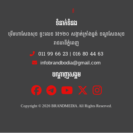
ខ្លឹម ខ្លី រហ័ស
ទំនាក់ទំនង
បុរីមហាសែនសុខ ផ្ទះលេខ H១២០ សង្កាត់ក្រាំងធ្នង់ ខណ្ឌសែនសុខ
រាជធានីភ្នំពេញ
011 99 66 23
|
016 80 44 63
infobrandbodia@gmail.com
បណ្ដាញសង្គម
Copyright ©
2026 BRANDMEDIA. All Rights Reserved.