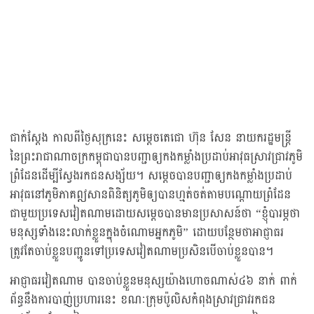
ជាក់ស្ដែង កាលពីថ្ងៃសុក្រនេះ សម្តេចតេជោ ហ៊ុន សែន នាយករដ្ឋមន្ត្រី
នៃព្រះរាជាណាចក្រកម្ពុជាបានបញ្ជាឲ្យកងកម្លាំងប្រដាប់អាវុធស្រាវជ្រាវភូមិ
ព្រំដែនដើម្បីស្វែងរកជនសង្ស័យ។ សម្ដេចបានបញ្ជាឲ្យកងកម្លាំងប្រដាប់
អាវុធនៅភូមិភាគឦសានពិនិត្យភូមិឲ្យបានហ្មត់ចត់តាមបណ្តោយព្រំដែន
ជាមួយប្រទេសវៀតណាមដោយសម្ដេចបានមានប្រសាសន៍ថា “ខ្ញុំបារម្ភថា
មនុស្សទាំងនេះលាក់ខ្លួនក្នុងចំណោមអ្នកភូមិ” ដោយបន្ថែមថាអាជ្ញាធរ
ត្រូវតែចាប់ខ្លួនបញ្ជូនទៅប្រទេសវៀតណាមប្រសិនបើចាប់ខ្លួនបាន។
អាជ្ញាធរវៀតណាម បានចាប់ខ្លួនមនុស្សយ៉ាងហោចណាស់៤៦ នាក់ ពាក់
ព័ន្ធនឹងការបាញ់ប្រហារនេះ ខណៈក្រុមប៉ូលិសកំពុងស្រាវជ្រាវរកជន