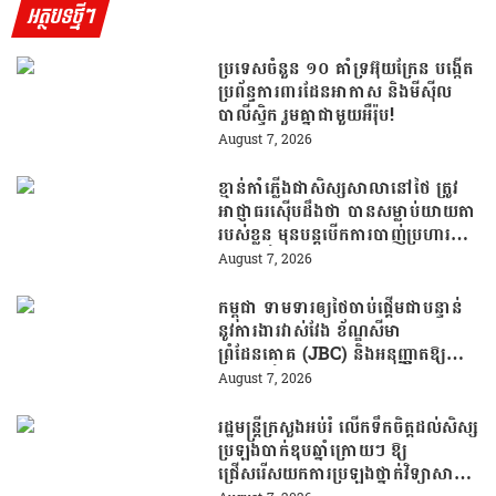
អត្ថបទថ្មីៗ
ប្រទេសចំនួន ១០ គាំទ្រអ៊ុយក្រែន បង្កើត
ប្រព័ន្ធការពារដែនអាកាស និងមីស៊ីល
បាលីស្ទិក រួមគ្នាជាមួយអឺរ៉ុប!
August 7, 2026
ខ្មាន់កាំភ្លើងជាសិស្សសាលានៅថៃ ត្រូវ
អាជ្ញាធរស៊ើបដឹងថា បានសម្លាប់យាយតា
របស់ខ្លួន មុនបន្តបើកការបាញ់ប្រហារនៅ
សាលារៀន
August 7, 2026
កម្ពុជា ទាមទារឲ្យថៃចាប់ផ្តើមជាបន្ទាន់
នូវការងារវាស់វែង ខ័ណ្ឌសីមា
ព្រំដែនគោគ (JBC) និងអនុញ្ញាតឱ្យ
ពលរដ្ឋភៀសសឹកវិលទៅលំនៅឋានវិញ
August 7, 2026
ដោយគ្មានការរារាំង
រដ្ឋមន្រ្តីក្រសួងអប់រំ លើកទឹកចិត្តដល់សិស្ស
ប្រឡងបាក់ឌុបឆ្នាំក្រោយៗ ឱ្យ
ជ្រើសរើសយកការប្រឡងថ្នាក់វិទ្យាសាស្ត្រ