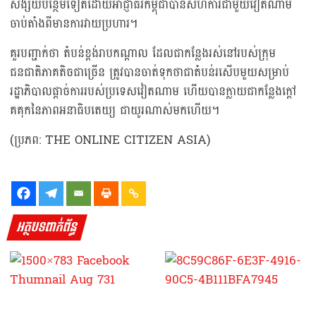
សង្ស័យបន្ថែមទៀតដោយអាជ្ញាធរកម្ពុជាបានសហការជាមួយវៀតណាម
ចាប់តាំងពីមានការវាយប្រហារ។
គួរបញ្ជាក់ថា តំបន់ខ្ពង់រាបកណ្តាល ដែលជាកន្លែងរស់នៅរបស់ក្រុម
ជនជាតិភាគតិចជាច្រើន ត្រូវបានចាត់ទុកថាជាតំបន់រសើបមួយសម្រាប់
រដ្ឋាភិបាលផ្តាច់ការរបស់ប្រទេសវៀតណាម ហើយបានក្លាយជាកន្លែងក្តៅ
គគុកនៃភាពអនាធិបតេយ្យ ជាយូរណាស់មកហើយ។
(ប្រភព: THE ONLINE CITIZEN ASIA)
អត្ថបទពាក់ព័ន្ធ