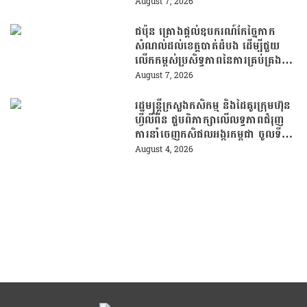
ដើម្បីឆ្លើយតបទៅនឹងតម្រូវការធនធាន
August 7, 2026
មនុស្សក្នុងយុគសម័យបច្ចេកវិទ្យា
ជប៉ុន គ្រោងផ្តល់ឧបករណ៍កែច្នៃកាក
សំណល់ដល់ខេត្តបាត់ដំបង ដើម្បីជួយ
លើកកម្ពស់ប្រសិទ្ធភាពនៃការគ្រប់គ្រង
សំណល់
August 7, 2026
រដ្ឋមន្រ្តីក្រសួងកសិកម្ម និងដៃគូរក្រុមហ៊ុន
ហ្វីលីពីន ជួបពិភាក្សាលើលទ្ធភាពជំរុញ
ការនាំចេញកសិផលអង្ករកម្ពុជា ចូលទី
ផ្សារហ្វីលីពីន
August 4, 2026