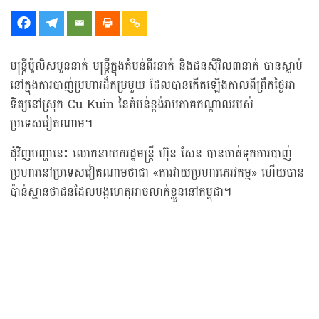
មន្ត្រីប៉ូលិសបួននាក់ មន្ត្រីក្នុងតំបន់ពីរនាក់ និងជនស៊ីវិល៣នាក់ បានស្លាប់
នៅក្នុងការបាញ់ប្រហារដ៏កម្រមួយ ដែលបានកើតឡើងកាលពីព្រឹកថ្ងៃអា
ទិត្យនៅស្រុក Cu Kuin នៃតំបន់ខ្ពង់រាបភាគកណ្តាលរបស់
ប្រទេសវៀតណាម។
ជុំវិញបញ្ហានេះ លោកនាយករដ្ឋមន្ត្រី ហ៊ុន សែន បានចាត់ទុកការបាញ់
ប្រហារនៅប្រទេសវៀតណាមថាជា «ការវាយប្រហារភេរវកម្ម» ហើយបាន
ប៉ាន់ស្មានថាជនដែលបង្កហេតុអាចលាក់ខ្លួននៅកម្ពុជា។