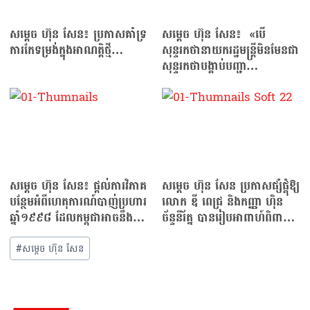
សម្ដេច ហ៊ុន សែន៖ ប្រកាសគាំទ្រ
សម្ដេច ហ៊ុន សែន៖ «បើ
ការកែទម្រង់ក្នុងអាណត្តិថ្មី…
សុន្ទរកថានាយករដ្ឋមន្ត្រីមិនមែនជា
សុន្ទរកថាបង្គាប់បញ្ជា…
សម្ដេច ហ៊ុន សែន៖ ផ្តល់ការវិភាគ
សម្ដេច ហ៊ុន សែន ប្រកាសផ្សំផ្គុំឱ្យ
បន្ថែមអំពីហេតុការណ៍បាញ់ប្រហារ
លោក ឌី ពេជ្រ និងកញ្ញា ហ៉ិន
ឆ្នាំ១៩៩៨ ដែលកម្ពុជាអាចនឹងបន្ត
ច័ន្ទនីរ័ត្ន បានរៀបអាពាហ៍ពិពាហ៍
សង្គ្រាម…
នៅខែធ្នូខាងមុខនេះ
#
សម្ដេច ហ៊ុន សែន