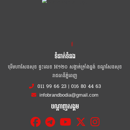
ខ្លឹម ខ្លី រហ័ស
ទំនាក់ទំនង
បុរីមហាសែនសុខ ផ្ទះលេខ H១២០ សង្កាត់ក្រាំងធ្នង់ ខណ្ឌសែនសុខ
រាជធានីភ្នំពេញ
011 99 66 23
|
016 80 44 63
infobrandbodia@gmail.com
បណ្ដាញសង្គម