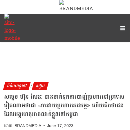
ព័ត៌មានទូទៅ
សង្គម
|
សម្ដេច ហ៊ុន សែន: បានចាត់ទុកការបាញ់ប្រហារនៅប្រទេស
វៀតណាមថាជា «ការវាយប្រហារភេរវកម្ម» ហើយគិតថាជន
ដែលបង្កហេតុអាចលាក់ខ្លួននៅកម្ពុជា
BRANDMEDIA
June 17, 2023