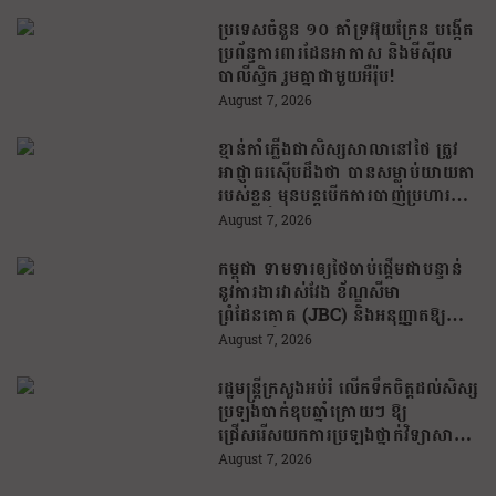
ប្រទេសចំនួន ១០ គាំទ្រអ៊ុយក្រែន បង្កើត
ប្រព័ន្ធការពារដែនអាកាស និងមីស៊ីល
បាលីស្ទិក រួមគ្នាជាមួយអឺរ៉ុប!
August 7, 2026
ខ្មាន់កាំភ្លើងជាសិស្សសាលានៅថៃ ត្រូវ
អាជ្ញាធរស៊ើបដឹងថា បានសម្លាប់យាយតា
របស់ខ្លួន មុនបន្តបើកការបាញ់ប្រហារនៅ
សាលារៀន
August 7, 2026
កម្ពុជា ទាមទារឲ្យថៃចាប់ផ្តើមជាបន្ទាន់
នូវការងារវាស់វែង ខ័ណ្ឌសីមា
ព្រំដែនគោគ (JBC) និងអនុញ្ញាតឱ្យ
ពលរដ្ឋភៀសសឹកវិលទៅលំនៅឋានវិញ
August 7, 2026
ដោយគ្មានការរារាំង
រដ្ឋមន្រ្តីក្រសួងអប់រំ លើកទឹកចិត្តដល់សិស្ស
ប្រឡងបាក់ឌុបឆ្នាំក្រោយៗ ឱ្យ
ជ្រើសរើសយកការប្រឡងថ្នាក់វិទ្យាសាស្ត្រ
ដើម្បីឆ្លើយតបទៅនឹងតម្រូវការធនធាន
August 7, 2026
មនុស្សក្នុងយុគសម័យបច្ចេកវិទ្យា