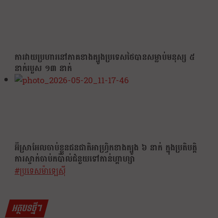
ការវាយប្រហារនៅភាគខាងត្បូងប្រទេសថៃបានសម្លាប់មនុស្ស ៥
នាក់របួស ១៣ នាក់
អ៊ីស្រាអែលចាប់ខ្លួនជនជាតិអាហ្វ្រិកខាងត្បូង ៦ នាក់ ក្នុងប្រតិបត្តិ
ការស្ទាក់ចាប់កប៉ាល់ជំនួយទៅកាន់ហ្គាហ្សា
Post
#
ប្រទេសម៉ាឡេស៊ី
Tags:
អត្ថបទថ្មីៗ