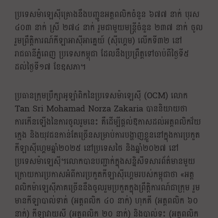
ប្រទេសម៉ាឡេស៊ីគ្រោងនឹងបញ្ជូនអត្តពលិកចំនួន ៦៧៧ នាក់ បុរស
៤០៣ នាក់ ស្រី ២៧៤ នាក់ រួមជាមួយមន្ត្រីចំនួន ២៣៧ នាក់ ចូល
រួមព្រឹត្តិការណ៍កីឡាអាស៊ីអាគ្នេយ៍ (ស៊ីហ្គេម) លើកទី៣២ នៅ
រាជធានីភ្នំពេញ ប្រទេសកម្ពុជា ដែលនឹងប្រព្រឹត្តទៅចាប់ពីថ្ងៃទី៥
ដល់ថ្ងៃទី១៧ ខែឧសភា។
ប្រធានក្រុមប្រឹក្សាអូឡាំពិកនៃប្រទេសម៉ាឡេស៊ី (OCM) លោក
Tan Sri Mohamad Norza Zakaria បាននិយាយថា
ការកើនឡើងនៃការចូលរួមនេះ គឺដើម្បីផ្តល់ឱកាសដល់អត្តពលិកវ័យ
ក្មេង និងយុវជនកាន់តែច្រើនសម្រាប់ការបង្ហាញខ្លួននៅក្នុងការប្រកួត
កីឡាស៊ីហ្គេមឆ្នាំ២០២៥ នៅប្រទេសថៃ និងឆ្នាំ២០២៧ នៅ
ប្រទេសម៉ាឡេស៊ី។លោកបានបញ្ជាក់ក្នុងសន្និសីទសារព័ត៌មានមួយ
ក្រោយការប្រកាសអំពីការប្រកួតកីឡាស៊ីហ្គេមរបស់កម្ពុជាថា «អត្ត
ពលិកម៉ាឡេស៊ីភាគច្រើននឹងចូលរួមប្រកួតក្នុងព្រឹត្តិការណ៍ជាក្រុម រួម
មានកីឡាបាល់ទាត់ (អត្តពលិក ៤០ នាក់) ហុកគី (អត្តពលិក ៦០
នាក់) កីឡាវាយសី (អត្តពលិក ២០ នាក់) និងបាល់ទះ (អត្តពលិក