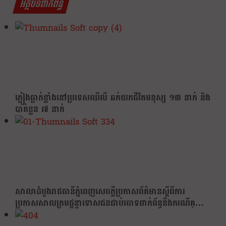
អត្ថបទពាក់ព័ន្ធ
ភ្លៀងធ្លាក់ខ្លាំងនៅប្រទេសឈីលី ឆក់យកជីវិតមនុស្ស ១៣ នាក់ និង
បាត់ខ្លួន ៧ នាក់
សាលាដំបូងរាជធានីភ្នំពេញសេចក្តីប្រកាសព័ត៌មានស្តីពីការ
ប្រកាសសាលក្រមផ្តន្ទាទោសជនជាប់ចោទពាក់ព័ន្ធនឹងករណីគ្…