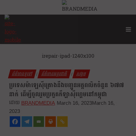
Skip
to
content
irepair-phone-1240x100
irepair-ipad-1240x100
ព័ត៌មានទូទៅ
ព័ត៌មានអន្តរជាតិ
សង្គម
|
|
ប្រទេសម៉ាឡេស៊ីគ្រោងនឹងបញ្ជូនអត្តពលិកចំនួន ៦៧៧
នាក់ ដើម្បីចូលរួមប្រកួតកីឡាស៊ីហ្គេមនៅកម្ពុជា
BRANDMEDIA
March 16, 2023
March 16,
2023