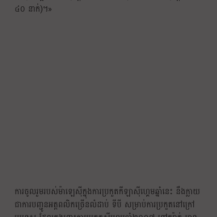
៤០ នាក់)។»
ការចូលរួមរបស់ម៉ាឡេស៊ីក្នុងការប្រកួតកីឡាស៊ីហ្គេមឆ្នាំនេះ នឹងក្លាយ
ជាការបញ្ជូនអត្តពលិកច្រើនលំដាប់ ទីបី សម្រាប់ការប្រកួតនៅក្រៅ