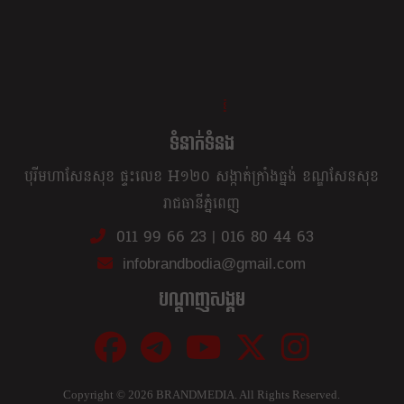
ខ្លឹម ខ្លី រហ័ស
ទំនាក់ទំនង
បុរីមហាសែនសុខ ផ្ទះលេខ H១២០ សង្កាត់ក្រាំងធ្នង់ ខណ្ឌសែនសុខ
រាជធានីភ្នំពេញ
011 99 66 23
|
016 80 44 63
infobrandbodia@gmail.com
បណ្ដាញសង្គម
Copyright ©
2026 BRANDMEDIA. All Rights Reserved.