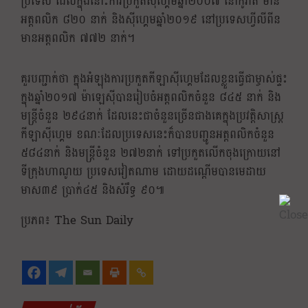
ប្រទេស ដែលក្នុងនោះការប្រកួតស៊ីហ្គេមឆ្នាំ២០០៧ នៅកូរ៉ាត់ មាន
អត្តពលិក ៨២០ នាក់ និងស៊ីហ្គេមឆ្នាំ២០១៩ នៅប្រទេសហ្វីលីពីន
មានអត្តពលិក ៧៧២ នាក់។
គួរបញ្ជាក់ថា ក្នុងអំឡុងការប្រកួតកីឡាស៊ីហ្គេមដែលខ្លួនធ្វើជាម្ចាស់ផ្ទះ
ក្នុងឆ្នាំ២០១៧ ម៉ាឡេស៊ីបានរៀបចំអត្តពលិកចំនួន ៨៤៥ នាក់ និង
មន្ត្រីចំនួន ២៩៤នាក់ ដែលនេះជាចំនួនច្រើនជាងគេក្នុងប្រវត្តិសាស្ត្រ
កីឡាស៊ីហ្គេម ខណៈដែលប្រទេសនេះក៏បានបញ្ជូនអត្តពលិកចំនួន
៥៨៤នាក់ និងមន្ត្រីចំនួន ២៧២នាក់ ទៅប្រកួតលើកចុងក្រោយនៅ
ទីក្រុងហាណូយ ប្រទេសវៀតណាម ដោយដណ្ដើមបានមេដាយ
មាស៣៩ ប្រាក់៤៥ និងសំរឹទ្ធ ៩០៕
ប្រភព៖ The Sun Daily