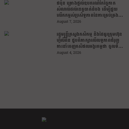
ជប៉ុន គ្រោងផ្តល់ឧបករណ៍កែច្នៃកាក
សំណល់ដល់ខេត្តបាត់ដំបង ដើម្បីជួយ
លើកកម្ពស់ប្រសិទ្ធភាពនៃការគ្រប់គ្រង
សំណល់
August 7, 2026
រដ្ឋមន្រ្តីក្រសួងកសិកម្ម និងដៃគូរក្រុមហ៊ុន
ហ្វីលីពីន ជួបពិភាក្សាលើលទ្ធភាពជំរុញ
ការនាំចេញកសិផលអង្ករកម្ពុជា ចូលទី
ផ្សារហ្វីលីពីន
August 4, 2026