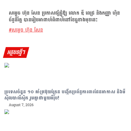
សម្ដេច ហ៊ុន សែន ប្រកាសផ្សំផ្គុំឱ្យ លោក ឌី ពេជ្រ និងកញ្ញា ហ៉ិន
ច័ន្ទនីរ័ត្ន បានរៀបអាពាហ៍ពិពាហ៍នៅខែធ្នូខាងមុខនេះ
Post
#
សម្ដេច ហ៊ុន សែន
Tags:
អត្ថបទថ្មីៗ
ប្រទេសចំនួន ១០ គាំទ្រអ៊ុយក្រែន បង្កើតប្រព័ន្ធការពារដែនអាកាស និងមី
ស៊ីលបាលីស្ទិក រួមគ្នាជាមួយអឺរ៉ុប!
August 7, 2026