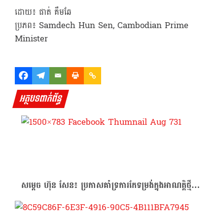
ដោយ៖ ផាត់ គឹមឆែ
ប្រភព៖ Samdech Hun Sen, Cambodian Prime
Minister
អត្ថបទពាក់ព័ន្ធ
សម្ដេច ហ៊ុន សែន៖ ប្រកាសគាំទ្រការកែទម្រង់ក្នុងអាណត្តិថ្មី…