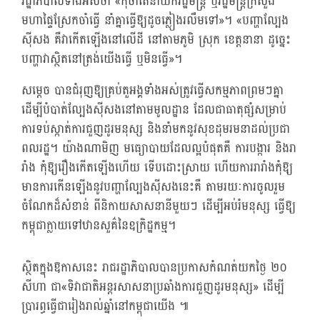
រដ្ឋាភិបាលទាំងអស់​ថា «កុំចាំតែនាយករដ្ឋមន្ត្រី ឬរដ្ឋមន្ត្រីក្រសួង
មហាផ្ទៃស្រែកចាំធ្វើ នាំគ្នាធ្វើឱ្យដូចភ្លៀងរលឹមទៅ»។ «បញ្ហាល្បែង
ស៊ីសង គឺវាកើតឡើងនៅលើដី នៅតាមភូមិ ស្រុក ខេត្តនានា ដូច្នេះ
បញ្ហាវាស្ថិតនៅត្រង់យើងធ្វើ ឬមិនធ្វើ»។
សម្ដេច បានជំរុញឱ្យគ្រប់តួអង្គទាំងអស់ត្រូវធ្វើសកម្មភាពព្រមៗគ្នា
ដើម្បីបំបាត់ល្បែងស៊ីសងនៅតាមមូលដ្ឋាន ដែលជាធាតុផ្សំសម្រាប់
ការទប់ស្កាត់ការជួញដូរមនុស្ស និងនាំមកនូវសុខដុមរមនាដល់ប្រជា
ពលរដ្ឋ។ យ៉ាងណាមិញ មធ្យោបាយដែលល្អបំផុតគឺ ការបង្ការ និងរា
រាំង កុំឱ្យរឿងកើតឡើងហើយ ទើបដោះស្រាយ ហើយការរារាំងកុំឱ្យ
មានការកើនឡើងនូវបញ្ហាល្បែងស៊ីសងនេះគឺ តាមរយៈការចូលរួម
ចំណែកដ៏សំខាន់ ពីនិកាយសាសនានីមួយៗ ដើម្បីអប់រំមនុស្ស ធ្វើឱ្យ
កម្ពុជាក្លាយទៅឋានសួគ៌នៃឧក្រិដ្ឋកម្ម។
ស្ថិតក្នុងឱកាសនេះ រាជរដ្ឋាភិបាលបានប្រកាសកំណត់យកថ្ងៃ ២០
សីហា ជា«ទិវាជាតិអន្តរសាសនាប្រឆាំងការជួញដូរមនុស្ស» ដើម្បី
ប្រារព្ធធ្វើជារៀងរាល់ឆ្នាំនៅកម្ពុជាយើង ៕