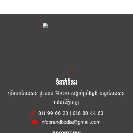
ខ្លឹម ខ្លី រហ័ស
ទំនាក់ទំនង
បុរីមហាសែនសុខ ផ្ទះលេខ H១២០ សង្កាត់ក្រាំងធ្នង់ ខណ្ឌសែនសុខ
រាជធានីភ្នំពេញ
011 99 66 23
|
016 80 44 63
infobrandbodia@gmail.com