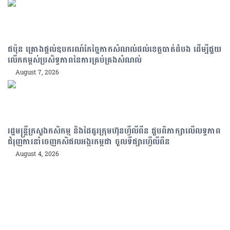
ជប៉ុន គ្រោងផ្តល់ឧបករណ៍កែច្នៃកាកសំណល់ដល់ខេត្តបាត់ដំបង ដើម្បីជួយ
លើកកម្ពស់ប្រសិទ្ធភាពនៃការគ្រប់គ្រងសំណល់
August 7, 2026
រដ្ឋមន្រ្តីក្រសួងកសិកម្ម និងដៃគូរក្រុមហ៊ុនហ្វីលីពីន ជួបពិភាក្សាលើលទ្ធភាព
ជំរុញការនាំចេញកសិផលអង្ករកម្ពុជា ចូលទីផ្សារហ្វីលីពីន
August 4, 2026