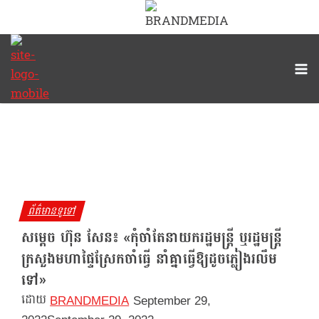
Skip
to
content
ព័ត៌មានទូទៅ
សម្ដេច​ ហ៊ុន​ សែន៖ «កុំចាំតែនាយករដ្ឋមន្ត្រី ឬរដ្ឋមន្ត្រី
ក្រសួងមហាផ្ទៃស្រែកចាំធ្វើ នាំគ្នាធ្វើឱ្យដូចភ្លៀងរលឹម
ទៅ»
BRANDMEDIA
September 29,