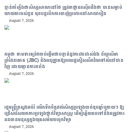
ខ្មាន់កាំភ្លើងជាសិស្សសាលានៅថៃ ត្រូវអាជ្ញាធរស៊ើបដឹងថា បានសម្លាប់
យាយតារបស់ខ្លួន មុនបន្តបើកការបាញ់ប្រហារនៅសាលារៀន
August 7, 2026
កម្ពុជា ទាមទារឲ្យថៃចាប់ផ្តើមជាបន្ទាន់នូវការងារវាស់វែង ខ័ណ្ឌសីមា
ព្រំដែនគោគ (JBC) និងអនុញ្ញាតឱ្យពលរដ្ឋភៀសសឹកវិលទៅលំនៅឋាន
វិញ ដោយគ្មានការរារាំង
August 7, 2026
រដ្ឋមន្រ្តីក្រសួងអប់រំ លើកទឹកចិត្តដល់សិស្សប្រឡងបាក់ឌុបឆ្នាំក្រោយៗ ឱ្យ
ជ្រើសរើសយកការប្រឡងថ្នាក់វិទ្យាសាស្ត្រ ដើម្បីឆ្លើយតបទៅនឹងតម្រូវការ
ធនធានមនុស្សក្នុងយុគសម័យបច្ចេកវិទ្យា
August 7, 2026