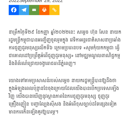
2022
September 29, 2022
នាព្រឹកថ្ងៃទី២៩ ខែកញ្ញា ឆ្នាំ២០២២នេះ សម្ដេច ហ៊ុន សែន នាយក
រដ្ឋមន្ត្រីកម្ពុជា​បានអញ្ជើញចូលរួមក្នុង វេទិកាអន្តរជាតិសាសនាប្រឆាំង
ការជួញដូរមនុស្សលើកទី៦ ក្រោមប្រធានបទ «សូមកុំយកកម្ពុជា ធ្វើ
ជាគោលដៅប្រព្រឹត្តអំពើជួញដូរមនុស្ស» នៅមជ្ឈមណ្ឌលពាណិជ្ជកម្ម
និងពិព័រណ៌ជ្រោយចង្វាររាជធានីភ្នំពេញ។
យោងទៅតាមប្រសាសន៍របស់សម្ដេច នាយករដ្ឋមន្ត្រីបានឱ្យដឹងថា
ក្នុងអំឡុងពេលប៉ុន្មានខែចុងក្រោយដែលយើងបានបើកប្រទេសឡើង
វិញ យើងបានឃើញនូវស្ថានភាពនៃការជួញដូរមនុស្ស ជួញដូរ
គ្រឿងញៀន បញ្ហាល្បែងស៊ីសង និងអំពើខុសច្បាប់ដទៃផ្សេងទៀត
មានការកើនឡើងគួរឱ្យបារម្ភ។