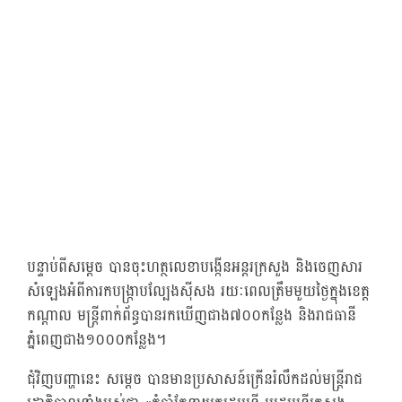
បន្ទាប់ពីសម្ដេច បានចុះហត្ថលេខាបង្កើនអន្តរក្រសួង និងចេញសារ
សំឡេងអំពីការកបង្រ្កាបល្បែងស៊ីសង រយៈពេលត្រឹមមួយថ្ងៃក្នុងខេត្ត
កណ្ដាល មន្ត្រីពាក់ព័ន្ធបានរកឃើញជាង៧០០កន្លែង និងរាជធានី
ភ្នំពេញជាង១០០០កន្លែង។
ជុំវិញបញ្ហានេះ សម្ដេច បានមានប្រសាសន៍ក្រើនរំលឹកដល់មន្ត្រីរាជ