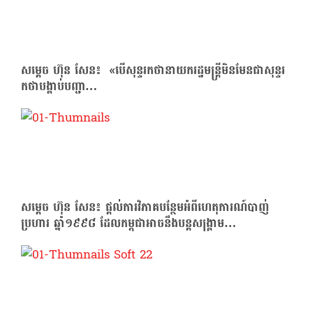
សម្ដេច ហ៊ុន សែន៖ «បើសុន្ទរកថានាយករដ្ឋមន្ត្រីមិនមែនជាសុន្ទរ
កថាបង្គាប់បញ្ជា…
សម្ដេច ហ៊ុន សែន៖ ផ្តល់ការវិភាគបន្ថែមអំពីហេតុការណ៍បាញ់
ប្រហារ ឆ្នាំ១៩៩៨ ដែលកម្ពុជាអាចនឹងបន្តសង្គ្រាម…