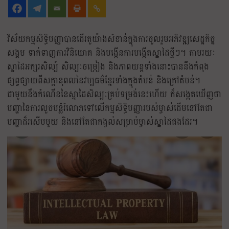
វិស័យកម្មសិទ្ធិបញ្ញាបានដើរតួយ៉ាងសំខាន់ក្នុងការចូលរួមអភិវឌ្ឍសេដ្ឋកិច្ឋ
សង្គម ទាក់ទាញការវិនិយោគ និងបង្កើនការបង្កើតស្នាដៃថ្មីៗ។ តាមរយៈ
ស្នាដៃអក្សរសិល្ប៍ សិល្បៈចម្រៀង និងភាពយន្តទាំងនោះបាននឹងកំពុង
ផ្សព្វផ្សាយពីសក្ដានុពលនៃវប្បធម៌ខ្មែរទាំងក្នុងតំបន់ និងក្រៅតំបន់។
ជាមួយនឹងកំណើននៃស្នាដៃសិល្បៈគ្រប់ទម្រង់នេះហើយ ក៏សង្កេតឃើញថា
បញ្ហានៃការលួចបន្លំរំលោភទៅលើកម្មសិទ្ធិបញ្ញារបស់ម្ចាស់ដើមនៅតែជា
បញ្ហាដ៏រសើបមួយ និងនៅតែជាកង្វល់សម្រាប់ម្ចាស់ស្នាដៃផងដែរ។