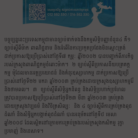
បច្ចុប្បន្ននេះប្រទេសកម្ពុជាមានច្បាប់ទាក់ទងនឹងកម្មសិទ្ធិបញ្ញាចំនួន៤ គឺ១
ច្បាប់ស្ដីពីម៉ាក ពាណិជ្ជនាម និងអំពើនៃការប្រកួតប្រជែងមិនស្មោះត្រង់
ដាក់ប្រកាសឱ្យប្រើប្រាស់នៅថ្ងៃទី៧ កុម្ភៈ ឆ្នំាំ២០០២ បានបញ្ជាក់ពីភារកិច្ច
របស់ក្រសួងពាណិជ្ជកម្មចំពោះម៉ាក។ ២ ច្បាប់ស្ដីពីប្រកាសនីយបត្រតក្ក
កម្ម ម៉ូដែលមានអត្ថប្រយោជន៍ និងគំនូរឧស្សាហកម្ម ដាក់ប្រកាសឱ្យប្រើ
ប្រាស់នៅថ្ងៃទី២២ មករា​ ឆ្នាំ២០០៣ គ្រប់គ្រងដោយក្រសួងឧស្សាហកម្មរ៉ែ
និងថាមពល។ ៣ ច្បាប់ស្ដីពីសិទ្ធិអ្នកនិពន្ធ និងសិទ្ធិប្រហាក់ប្រហែល
ត្រូវបានប្រកាសឱ្យប្រើប្រាស់នៅថ្ងៃទី២៣ មីនា​ ឆ្នាំ២០០៣ គ្រប់គ្រង
ដោយក្រសួងវប្បធម៌ និងវិចិត្រសិល្បៈ និង ៤ ច្បាប់ស្ដីពីការគ្រប់គ្រងពូជ
ដំណាំ និងសិទ្ធិអ្នកបង្កាត់ពូជដំណាំ បានអនុម័តនៅថ្ងៃទី៨ មេសា
ឆ្នាំ២០០៨ ដែលស្ថិតនៅក្រោមការគ្រប់គ្រងរបស់ក្រសួងកសិកម្ម រុក្ខា
ប្រមាញ់ និងនេសាទ។