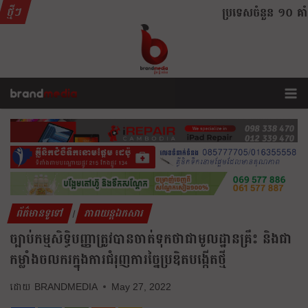
ថ្មីៗ
ប្រទេសចំនួន ១០ គាំទ្រអ៊
ព័ត៌មានទូទៅ
ភាពយន្តឯកសារ
|
ច្បាប់កម្មសិទ្ធិបញ្ញាត្រូវបានចាត់ទុកថាជាមូលដ្ឋានគ្រឹះ និងជា
កម្លាំងចលករក្នុងការជំរុញការច្នៃប្រឌិតបង្កើតថ្មី
BRANDMEDIA
May 27, 2022