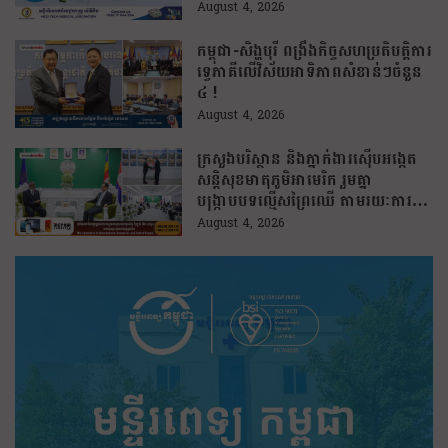
ខ្លួនដោយគ្មានការបញ្ជាក់ពីមូលហេតុ
August 4, 2026
កម្ពុជា-សិង្ហបុរី ពង្រឹងកិច្ចសហប្រតិបត្តិការ
ទ្វេភាគីលើវិស័យអាទិភាពសំខាន់ៗចំនួន
៤ !
August 4, 2026
ក្រសួងបរិស្ថាន និងភ្នាក់ងារស៊ើបអង្កេត
សន្តិសុខមាតុភូមិអាមេរិក រួមគ្នា
បង្រ្កាបបទល្មើសព្រៃឈើ តាមរយៈការប្រើ
ប្រាស់បច្ចេកវិទ្យា
August 4, 2026