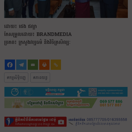
ដោយ៖ ផេង ផល្លា
កែសម្រួលដោយ៖​ BRANDMEDIA
ប្រភព៖ ក្រសួងវប្បធម៌ និងវិចិត្រសិល្បៈ
#
កម្មសិទ្ធិបញ្
#
ភាពយន្ត