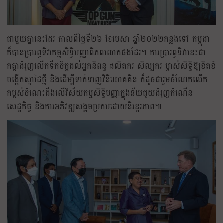
ជាមួយគ្នានេះដែរ កាលពីថ្ងៃទី២៦ ខែមេសា ឆ្នាំ២០២២​កន្លងទៅ កម្ពុជា
ក៏បានប្រារព្ធទិវាកម្មសិទ្ធិបញ្ញាពិភពលោកផងដែរ។​ ការប្រារព្ធទិវានេះជា
កត្តាជំរុញលើកទឹកចិត្តដល់អ្នកនិពន្ធ ផលិតករ សិល្បករ ម្ចាស់សិទ្ធិឱ្យខិតខំ
បង្កើតស្នាដៃថ្មី និងដើម្បីទាក់ទាញវិនិយោគគិន ក៏ដូចជារួមចំណែកលើក
កម្ពស់ចំណេះដឹងលើវិស័យកម្មសិទ្ធិបញ្ញាក្នុងន័យជួយជំរុញកំណើន
សេដ្ឋកិច្ច និងការអភិវឌ្ឍសង្គមប្រកបដោយនិរន្តរភាព៕