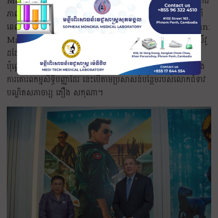
Maverick ដែលរៀបចំដោយស្ថានទូតអាម៉េរិកប្រចាំនៅកម្ពុជានៅរោង
ភាពយន្ត Legend Premium Exchange Square កាលពី
ពេលថ្មីៗនេះ។ យ៉ាងណាមិញ​ ការចាក់បញ្ចាំងភាពយន្តរឿង Top Gun:
Maverickនេះមិនត្រឹមតែជាវេទិកាសម្រាប់ផ្សាព្វផ្សាយភាពយន្តហូលីវូ
ដដែលបង្កប់ខ្លឹមសារអប់រំ និងបង្ហាញពីបច្ចេកវិទ្យាទំនើបក្នុងការផលិត
ប៉ុណ្ណោះទេ តែក៏ជាវេទិកាដ៏សំខាន់ក្នុងការចែករំលែក បញ្ជៀបចំណេះដឹង
ការគោរពកម្មសិទ្ធិបញ្ញាដែរ នេះបើតាមប្រសាសន៍បន្ថែមរបស់លោកជំទាវ
បណ្ឌិតសភាចារ្យ ភឿង សកុណា។