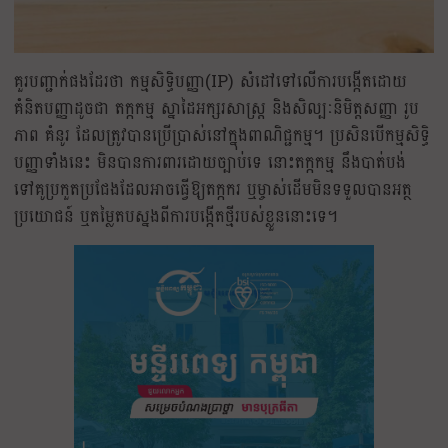
គួរបញ្ជាក់ផងដែរថា កម្មសិទ្ធិបញ្ញា(IP) សំដៅទៅលើការបង្កើតដោយ
គំនិតបញ្ញាដូចជា តក្កកម្ម ស្នាដៃអក្សរសាស្ត្រ និងសិល្បៈនិមិត្តសញ្ញា រូប
ភាព គំនូរ ដែលត្រូវបានប្រើប្រាស់នៅក្នុងពាណិជ្ជកម្ម​។ ប្រសិនបើកម្មសិទ្ធិ
បញ្ញាទាំងនេះ មិនបានការពារដោយច្បាប់ទេ នោះតក្កកម្ម នឹងបាត់បង់
ទៅគូប្រកួតប្រជែងដែលអាចធ្វើឱ្យតក្កករ​ ឬម្ចាស់ដើមមិនទទួលបានអត្ថ
ប្រយោជន៍ ឬតម្លៃតបស្នងពីការបង្កើតថ្មីរបស់ខ្លួននោះទេ។