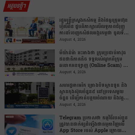
អត្ថបទថ្មីៗ
រដ្ឋមន្រ្តីក្រសួងកសិកម្ម និងដៃគូរក្រុមហ៊ុន
ហ្វីលីពីន ជួបពិភាក្សាលើលទ្ធភាពជំរុញ
ការនាំចេញកសិផលអង្ករកម្ពុជា ចូលទី
ផ្សារហ្វីលីពីន
August 4, 2026
មីយ៉ាន់ម៉ា អះអាងថា ក្រុមប្រដាប់អាវុធ
ជនជាតិភាគតិច ទទួលសំណូកពីក្រុម
ឆបោកអនឡាញ (Online Scam) ជា
ថ្នូរនឹងការជួយរត់ចូលប្រទេសថៃ!
August 4, 2026
សហរដ្ឋអាមេរិក គ្រោងបិទស្ថានទូត និង
ស្ថានកុងស៊ុលចំនួន៥ នៅប្រទេសមួយ
ចំនួន ដើម្បីកាត់បន្ថយចំណាយ និងវត្ត
មានការទូតដែលគ្មានប្រសិទ្ធភាព
August 4, 2026
Telegram ប្រកាសថា កម្មវិធីរបស់ខ្លួន
ត្រូវបានដាក់ឲ្យដំឡើងជាធម្មតាវិញលើ
App Store របស់ Apple ក្រោយបាត់