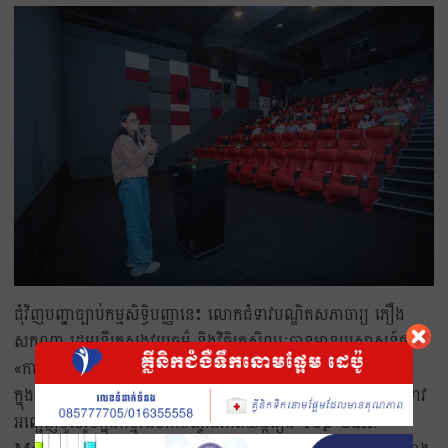
ជុំវិញបញ្ហាច្បាប់កម្មសិទ្ធិបញ្ញានេះ​ លោកជំទាវបណ្ឌិតសភាចារ្យ ភឿង
សកុណា រដ្ឋមន្ត្រីក្រសួងវប្បធម៌ និងវិចិត្រសិល្បៈបានមានប្រសាសន៍ថា
«ការគោរពច្បាប់កម្មសិទ្ធិបញ្ញាដែលជាមូលដ្ឋានគ្រឹះ និងជាកម្លាំងចលករ
ក្នុងការជំរុញការច្នៃប្រឌិតថ្មី» ការថ្លែងនេះស្ថិតក្នុងឱកាសដែលលោកជំទាវ
អញ្ជើញចូលរួមក្នុងកម្មវិធីចាក់បញ្ចាំងភាពយន្តរឿង Top Gun: