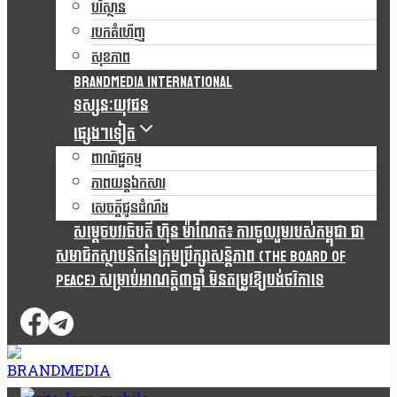
បរិស្ថាន
របកគំហើញ
សុខភាព
Brandmedia international
ទស្សនៈយុវជន
ផ្សេងៗទៀត
ពាណិជ្ជកម្ម
ភាពយន្តឯកសារ
សេចក្តីជូនដំណឹង
សម្តេចបវរធិបតី ហ៊ុន ម៉ាណែត៖ ការចូលរួមរបស់កម្ពុជា ជា
សមាជិកស្ថាបនិកនៃក្រុមប្រឹក្សាសន្តិភាព (The Board Of
Peace) សម្រាប់អាណត្តិ៣ឆ្នាំ មិនតម្រូវឱ្យបង់ថវិកាទេ