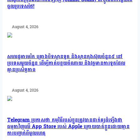
ចូលប្រទេសថៃ!
August 4, 2026
សហរដ្ឋអាមេរិក គ្រោងបិទស្ថានទូត និងស្ថានកុងស៊ុលចំនួន៥ នៅ
ប្រទេសមួយចំនួន ដើម្បីកាត់បន្ថយចំណាយ និងវត្តមានការទូតដែល
គ្មានប្រសិទ្ធភាព
August 4, 2026
Telegram ប្រកាសថា កម្មវិធីរបស់ខ្លួនត្រូវបានដាក់ឲ្យដំឡើងជា
ធម្មតាវិញលើ App Store របស់ Apple ក្រោយបាត់ខ្លួនដោយគ្មាន
ការបញ្ជាក់ពីមូលហេតុ