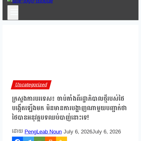
Uncategorized
ក្រសួងការបរទេស៖ ចាប់តាំងពីរដ្ឋាភិបាលថ្មីរបស់ថៃ
បង្កើតឡើងមក មិនមានការបង្ហាញណាមួយបញ្ជាក់ថា
ថៃបានអនុវត្តបទឈប់បាញ់នោះទេ!
PengLeab Noun
July 6, 2026
July 6, 2026