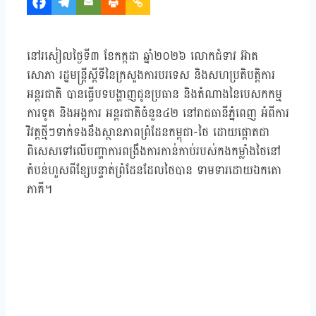
នៅរសៀលថ្ងៃទី៣ ខែកក្កដា ឆ្នាំ២០២៦ លោកជំទាវ អ៊ាត
សោភា រដ្ឋមន្ត្រីស្តីទីនៃក្រសួងការបរទេស និងសហប្រតិបត្តិការ
អន្តរជាតិ បានធ្វើបទបង្ហាញជូនប្រធាន និងតំណាងនៃបេសកកម្ម
ការទូត និងអង្គការ អន្តរជាតិចំនួន៤២ នៅរាជធានីភ្នំពេញ អំពីការ
វិវត្តថ្មីៗទាក់ទងនឹងស្ថានភាពព្រំដែនកម្ពុជា-ថៃ ដោយផ្តោតជា
ពិសេសទៅលើបញ្ហាការពង្រឹងការកាន់កាប់របស់កងកម្លាំងថៃនៅ
តំបន់ហួសពីខ្សែបន្ទាត់ព្រំដែនដែលថៃបាន ទាមទារដោយឯកតោ
ភាគី។