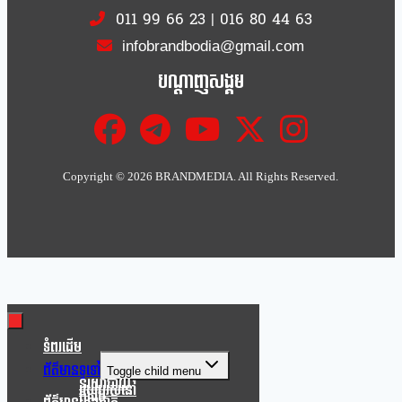
011 99 66 23
|
016 80 44 63
infobrandbodia@gmail.com
បណ្ដាញសង្គម
Copyright ©
2026 BRANDMEDIA. All Rights Reserved.
Clo
this
mod
ទំពរដើម
ព័ត៌មានទូទៅ
Toggle child menu
នយោបាយ
របៀបរស់នៅ
សង្គម