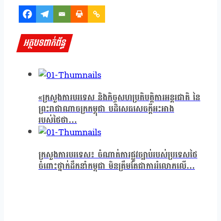
អត្ថបទពាក់ព័ន្ធ
«ក្រសួងការបរទេស និងកិច្ចសហប្រតិបត្តិការអន្តរជាតិ នៃ
ព្រះរាជាណាចក្រកម្ពុជា បដិសេធសេចក្ដីអះអាង
របស់ថៃថា…
ក្រសួងការបរទេស៖ ចំណាត់ការផ្លូវច្បាប់របស់ប្រទេសថៃ
ចំពោះថ្នាក់ដឹកនាំកម្ពុជា មិនត្រឹមតែជាការរំលោភលើ…