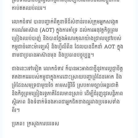
កាប់ឥតឈប់ឈរ។
លោកជំទាវ បានបញ្ជាក់ពីតួនាទីដ៏សំខាន់របស់ក្រុមអ្នកសង្កេត
ការណ៍អាស៊ាន (AOT) ក្នុងការគាំទ្រ ដល់ការអនុវត្តកិច្ចព្រម
ព្រៀងឈប់បាញ់ និងបានថ្លែងអំណរគុណយ៉ាងជ្រាលជ្រៅរបស់
កម្ពុជាចំពោះម៉ាឡេស៊ី និងហ្វីលីពីន ដែលបានដឹកនាំ AOT ក្នុង
នាមជាប្រធានអាស៊ានមុន និងប្រធានបច្ចុប្បន្ន។
ជាងនេះទៅទៀត លោកជំទាវ ក៏បានអះអាងជាថ្មីនូវការប្តេជ្ញាចិត្ត
ឥតងាករេររបស់កម្ពុជាក្នុងការដោះស្រាយបញ្ហាព្រំដែនគោក និង
ព្រំដែនសមុទ្រជាមួយថៃ តាមសន្តិវិធី ស្របតាមច្បាប់អន្តរជាតិ
និងកិច្ចព្រមព្រៀងទ្វេភាគីដែលមានស្រាប់ ដើម្បីជំរុញនូវសន្តិភាព
ស្ថិរភាព និងទំនាក់ទំនងភាពជាអ្នកជិតខាងល្អរវាងប្រទេសទាំង
ពីរ។
ប្រភព៖ ក្រសួងការបរទេស