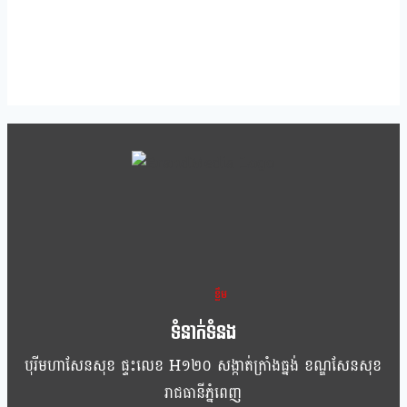
ខ្លឹម ខ្លី រហ័ស
ទំនាក់ទំនង
បុរីមហាសែនសុខ ផ្ទះលេខ H១២០ សង្កាត់ក្រាំងធ្នង់ ខណ្ឌសែនសុខ
រាជធានីភ្នំពេញ