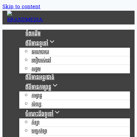
Skip to content
ទំពរដើម
ព័ត៌មានទូទៅ
នយោបាយ
របៀបរស់នៅ
សង្គម
ព័ត៌មានអន្តរជាតិ
ព័ត៌មានកម្សាន្ត
កម្សាន្ត
សិល្បៈ
ចំណេះដឹងទូទៅ
កីឡា
បច្ចេកវិទ្យា