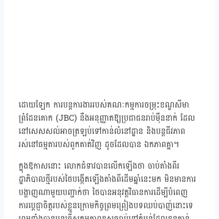
ដោយឡែក ការបន្តការងាររបស់គណៈកម្មការចម្រុះខណ្ឌសីមា
ព្រំដែនគោក (JBC) នឹងអនុញ្ញាតឱ្យប្រជាជនរាប់ម៉ឺននាក់ ដែល
នៅសេសសល់អាចត្រឡប់ទៅកាន់លំនៅដ្ឋាន និងបន្តជីវភាព
រស់នៅធម្មតារបស់ពួកគាត់វិញ ដូចដែលបាន ឯកភាពគ្នា។
ក្នុងឱកាសនោះ លោកជំទាវបានលើកឡើងថា ចាប់តាំងពីរ
ដ្ឋាភិបាលថ្មីរបស់ថៃបង្កើតឡើងតាំងពីដើមឆ្នាំនេះមក មិនមានការ
បង្ហាញណាមួយបញ្ជាក់ថា ថៃបានអនុវត្តវិធានការដើម្បីបំពេញ
ការប្តេជ្ញាចិត្តរបស់ខ្លួនក្រោមកិច្ចព្រមព្រៀងបទឈប់បាញ់នោះទេ
ព្រមទាំងបានបន្តធ្វើសកម្មភាពខុសច្បាប់នៅតំបន់ដែលខ្លួនកាន់