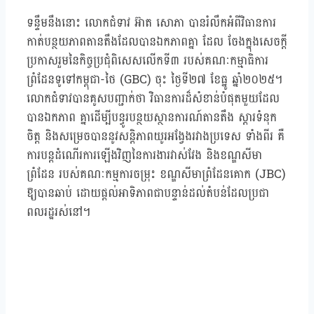
ទន្ទឹមនឹងនោះ លោកជំទាវ អ៊ាត សោភា បានរំលឹកអំពីវិធានការ
កាត់បន្ថយភាពតានតឹងដែលបានឯកភាពគ្នា ដែល ចែងក្នុងសេចក្តី
ប្រកាសរួមនៃកិច្ចប្រជុំពិសេសលើកទី៣ របស់គណៈកម្មាធិការ
ព្រំដែនទូទៅកម្ពុជា-ថៃ (GBC) ចុះ ថ្ងៃទី២៧ ខែធ្នូ ឆ្នាំ២០២៥។
លោកជំទាវបានគូសបញ្ជាក់ថា វិធានការដ៏សំខាន់បំផុតមួយដែល
បានឯកភាព គ្នាដើម្បីបន្ធូរបន្ថយស្ថានការណ៍តានតឹង ស្តារទំនុក
ចិត្ត និងសម្រេចបាននូវសន្តិភាពយូរអង្វែងរវាងប្រទេស ទាំងពីរ គឺ
ការបន្តដំណើរការឡើងវិញនៃការងារវាស់វែង និងខណ្ឌសីមា
ព្រំដែន របស់គណៈកម្មការចម្រុះ ខណ្ឌសីមាព្រំដែនគោក (JBC)
ឱ្យបានឆាប់ ដោយផ្តល់អាទិភាពជាបន្ទាន់ដល់តំបន់ដែលប្រជា
ពលរដ្ឋរស់នៅ។