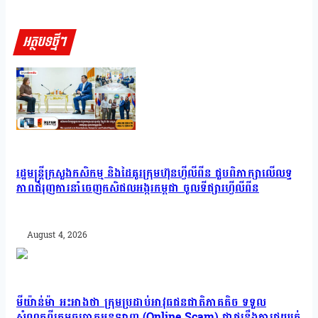
អត្ថបទថ្មីៗ
រដ្ឋមន្រ្តីក្រសួងកសិកម្ម និងដៃគូរក្រុមហ៊ុនហ្វីលីពីន ជួបពិភាក្សាលើលទ្ធ
ភាពជំរុញការនាំចេញកសិផលអង្ករកម្ពុជា ចូលទីផ្សារហ្វីលីពីន
August 4, 2026
មីយ៉ាន់ម៉ា អះអាងថា ក្រុមប្រដាប់អាវុធជនជាតិភាគតិច ទទួល
សំណូកពីក្រុមឆបោកអនឡាញ (Online Scam) ជាថ្នូរនឹងការជួយរត់