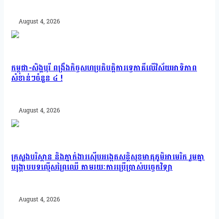
August 4, 2026
កម្ពុជា-សិង្ហបុរី ពង្រឹងកិច្ចសហប្រតិបត្តិការទ្វេភាគីលើវិស័យអាទិភាព
សំខាន់ៗចំនួន ៤ !
August 4, 2026
ក្រសួងបរិស្ថាន និងភ្នាក់ងារស៊ើបអង្កេតសន្តិសុខមាតុភូមិអាមេរិក រួមគ្នា
បង្រ្កាបបទល្មើសព្រៃឈើ តាមរយៈការប្រើប្រាស់បច្ចេកវិទ្យា
August 4, 2026