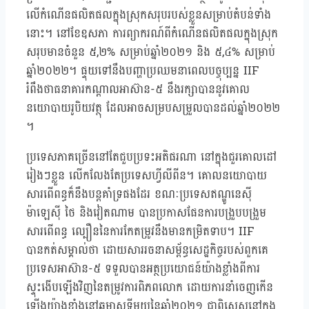
លើកំណើនផលិតផលក្នុងស្រុកសរុបរបស់ខ្លួនសម្រាប់តំបន់ទាំង
នោះ។ នៅខែឧសភា ការព្យាករណ៍ពីកំណើនផលិតផលក្នុងស្រុក
សរុបមានចំនួន ៥,២% សម្រាប់ឆ្នាំ២០២១ និង ៥,៤% សម្រាប់
ឆ្នាំ២០២២។ ផ្ទុយទៅនឹងបញ្ហាប្រឈមនាពេលបច្ចុប្បន្ន IIF
រំពឹងថាធនាគារកណ្តាលអាស៊ាន-៥ នឹងរក្សាបាននូវគោល
នយោបាយរូបិយវត្ថុ ដែលអាចសម្របសម្រួលបានដល់ឆ្នាំ២០២២
។
ប្រទេសភាគច្រើននៅតែជួបប្រទះអតិផរណា នៅក្នុងជួរគោលដៅ
រៀងៗខ្លួន លើកលែងតែប្រទេសហ្វីលីពីន។ គោលនយោបាយ
សារពើពន្ធក៏នឹងបន្តគាំទ្រផងដែរ ខណៈប្រទេសឥណ្ឌូនេស៊ី
ម៉ាឡេស៊ី ថៃ និងវៀតណាម បានប្រកាសផែនការបង្រួបបង្រួម
សារពើពន្ធ ល្បឿននៃការកែតម្រូវនឹងមានកម្រិតទាប។ IIF
បានកត់សម្គាល់ថា ដោយសាររចនាសម្ព័ន្ធសេដ្ឋកិច្ចរបស់ពួកគេ
ប្រទេសអាស៊ាន-៥ ទទួលបានអត្ថប្រយោជន៍យ៉ាងខ្លាំងពីការ
ស្ទុះងើបឡើងវិញនៃតម្រូវការពិភពលោក ដោយការនាំចេញកើន
ឡើងយ៉ាងខ្លាំងនៅឆមាសទីមួយនៃឆ្នាំ២០២១ ជាពិសេសនៅក្នុង