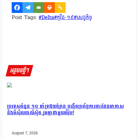
Post Tags:
#
Delta
#
កូវីដ-១៩
#
សេដ្ឋកិច្ច
អត្ថបទថ្មីៗ
ប្រទេសចំនួន ១០ គាំទ្រអ៊ុយក្រែន បង្កើតប្រព័ន្ធការពារដែនអាកាស
និងមីស៊ីលបាលីស្ទិក រួមគ្នាជាមួយអឺរ៉ុប!
August 7, 2026