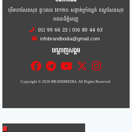
បុរីមហាសែនសុខ ផ្ទះលេខ H១២០ សង្កាត់ក្រាំងធ្នង់ ខណ្ឌសែនសុខ
រាជធានីភ្នំពេញ
011 99 66 23
|
016 80 44 63
infobrandbodia@gmail.com
បណ្ដាញសង្គម
Copyright ©
2026 BRANDMEDIA. All Rights Reserved.
Clo
this
mod