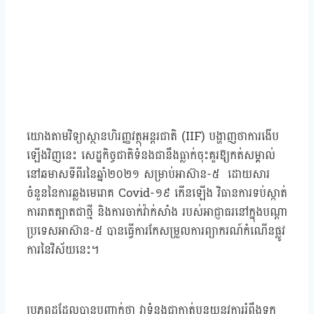
យោងតាមវិទ្យាស្ថានហិរញ្ញវត្ថុអន្តរជាតិ (IIF) បង្ហាញថាការងើប
ឡើងវិញនេះ សេដ្ឋកិច្ចជាតិទំនងជានឹងធ្លាក់ចុះគួរឱ្យកត់សម្គាល់
នៅឆមាសទីពីរនៃឆ្នាំ២០២១ សម្រាប់អាស៊ាន-៥ ដោយសារ
ចំនួននៃការឆ្លងមេរោគ Covid-១៩ កើនឡើង វិធានការទប់ស្កាត់
ការរាតត្បាតជាថ្មី និងការចាក់វ៉ាក់សាំង របស់អាជ្ញាធរនៅក្នុងបណ្តា
ប្រទេសអាស៊ាន-៥ បានធ្វើការកែសម្រួលការព្យាករណ៍កំណើនផ្លូវ
ការនៃវិស័យនេះ។
ប្រភពដដែលបានបញ្ជាក់ថា វាទំនងជាកាត់បន្ថយនូវការរំពឹងទុក