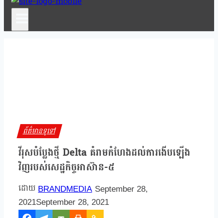
ព័ត៌មានទូទៅ
វីរុសបំប្លែងថ្មី Delta គំរាមកំហែងដល់ការងើបឡើង
វិញរបស់សេដ្ឋកិច្ចអាស៊ាន-៥
BRANDMEDIA
September 28,
2021
September 28, 2021