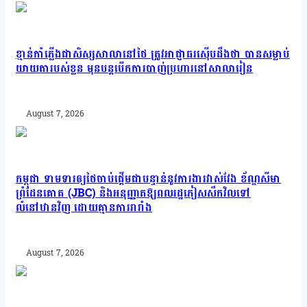
ខ្មាន់កាំភ្លើងជាសិស្សសាលានៅថៃ ត្រូវអាជ្ញាធរស៊ើបដឹងថា បានសម្លាប់
យាយតារបស់ខ្លួន មុនបន្តបើកការបាញ់ប្រហារនៅសាលារៀន
August 7, 2026
កម្ពុជា ទាមទារឲ្យថៃចាប់ផ្តើមជាបន្ទាន់នូវការងារវាស់វែង ខ័ណ្ឌសីមា
ព្រំដែនគោគ (JBC) និងអនុញ្ញាតឱ្យពលរដ្ឋភៀសសឹកវិលទៅ
លំនៅឋានវិញ ដោយគ្មានការរារាំង
August 7, 2026