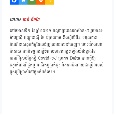
ដោយ៖
ផាត់ គឹមឆែ
នៅឆមាសទី១ នៃឆ្នាំ២០២១ បណ្តាប្រទេសអាស៊ាន-៥ រួមមាន៖
ម៉ាឡេស៊ី ឥណ្ឌូនេស៊ី ថៃ វៀតណាម និងហ្វីលីពីន ទទួលបាន
កំណើនសេដ្ឋកកិច្ចដែលជំរុញដោយការនាំចេញ។ ទោះយ៉ាងណា
ក៏ដោយ ការបិទទ្វារជាថ្មីចំពេលមានការផ្ទុះឡើងយ៉ាងខ្លាំងនៃ
ករណីវីរុសបំប្លែងថ្មី Covid-១៩ ប្រភេទ Delta បានធ្វើឱ្យ
ចង្វាក់ពាណិជ្ជកម្ម អាជីវកម្មធ្លាក់ចុះ និងការចំណាយជាច្រើនរបស់
អ្នកប្រើប្រាស់នៅក្នុងតំបន់នេះ។