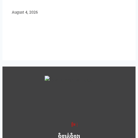
August 4, 2026
ខ្លឹម ខ្លី រហ័ស
ទំនាក់ទំនង