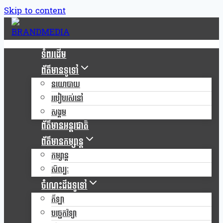
Skip to content
ទំពរដើម
ព័ត៌មានទូទៅ
នយោបាយ
របៀបរស់នៅ
សង្គម
ព័ត៌មានអន្តរជាតិ
ព័ត៌មានកម្សាន្ត
កម្សាន្ត
សិល្បៈ
ចំណេះដឹងទូទៅ
កីឡា
បច្ចេកវិទ្យា