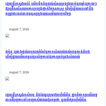
រដ្ឋមន្រ្តីក្រសួងអប់រំ លើកទឹកចិត្តដល់សិស្សប្រឡងបាក់ឌុបឆ្នាំក្រោយៗ
ឱ្យជ្រើសរើសយកការប្រឡងថ្នាក់វិទ្យាសាស្ត្រ ដើម្បីឆ្លើយតបទៅនឹង
តម្រូវការធនធានមនុស្សក្នុងយុគសម័យបច្ចេកវិទ្យា
August 7, 2026
ជប៉ុន គ្រោងផ្តល់ឧបករណ៍កែច្នៃកាកសំណល់ដល់ខេត្តបាត់ដំបង
ដើម្បីជួយលើកកម្ពស់ប្រសិទ្ធភាពនៃការគ្រប់គ្រងសំណល់
August 7, 2026
រដ្ឋមន្រ្តីក្រសួងកសិកម្ម និងដៃគូរក្រុមហ៊ុនហ្វីលីពីន ជួបពិភាក្សាលើលទ្ធ
ភាពជំរុញការនាំចេញកសិផលអង្ករកម្ពុជា ចូលទីផ្សារហ្វីលីពីន