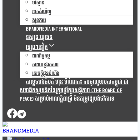
បរិស្ថាន
របកគំហើញ
សុខភាព
Brandmedia international
ទស្សនៈយុវជន
ផ្សេងៗទៀត
ពាណិជ្ជកម្ម
ភាពយន្តឯកសារ
សេចក្តីជូនដំណឹង
សម្តេចបវរធិបតី ហ៊ុន ម៉ាណែត៖ ការចូលរួមរបស់កម្ពុជា ជា
សមាជិកស្ថាបនិកនៃក្រុមប្រឹក្សាសន្តិភាព (The Board Of
Peace) សម្រាប់អាណត្តិ៣ឆ្នាំ មិនតម្រូវឱ្យបង់ថវិកាទេ