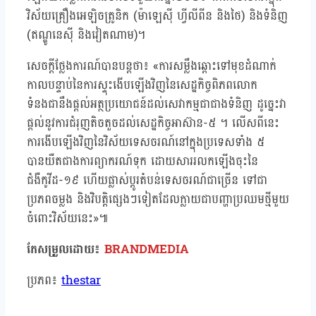
វិស័យគ្រឿងអេឡិចត្រូនិក (ម៉ាឡេស៊ី ហ្វីលីពីន និងថៃ) និងទំនិញ
(ឥណ្ឌូនេស៊ី និងវៀតណាម)។
សេចក្តីថ្លែងការណ៍បានបន្តថា៖ «ការសម្លឹងឆ្ពោះទៅមុខដំណាក់
កាលបន្ទាប់នៃការស្ទុះងើបឡើងវិញនៃសេដ្ឋកិច្ចពិភពលោក
ទំនងជានឹងផ្តល់អត្ថប្រយោជន៍ដល់សេវាកម្មជាជាងទំនិញ ដូច្នេះវា
ផ្តល់នូវការជំរុញតិចតួចដល់សេដ្ឋកិច្ចអាស៊ាន-៥ ។ លើសពីនេះ
ការងើបឡើងវិញនៃវិស័យទេសចរណ៍នៅក្នុងប្រទេសទាំង ៥
បានយឺតជាងការព្យាករណ៍ទុក ដោយសាររលកឡើងចុះនៃ
ជំងឺកូវីដ-១៩ ហើយផ្លាស់ប្ដូរតំបន់ទេសចរណ៍ជាច្រើន ទៅជា
ប្រភពចម្លង និងវិបត្តិផ្សេងៗទៀតដែលក្លាយជា​បញ្ហាប្រឈមថ្មីមួយ
ចំពោះវិស័យនេះ»៕
កែសម្រួលដោយ៖
BRANDMEDIA
​ប្រភព៖
thestar