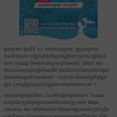
គួរបញ្ជាក់ថា មូលនិធិ ១,៨ ពាន់លានដុល្លារនេះ ត្រូវបានប្រកាស
កាលពីខែឧសភា ជាផ្នែកមួយនៃកិច្ចព្រមព្រៀងដោះស្រាយបណ្តឹងរវាង
លោក Trump និងអគ្គនាយកដ្ឋានពន្ធដារអាមេរិក (IRS)។ តាម
ឯកសាររបស់ក្រសួងយុត្តិធម៌អាមេរិក មូលនិធិនេះមានគោលបំណងផ្តល់
សំណងដល់បុគ្គលដែលអះអាងថា “បានរងគ្រោះពីការកេងប្រវ័ញ្ចផ្នែក
ច្បាប់ ឬការប្រើប្រាស់ស្ថាប័នរដ្ឋក្នុងគោលបំណងនយោបាយ”។
ការសម្រេចផ្អាកមូលនិធិនេះ បានកើតឡើងបន្ទាប់ពីលោក Trump
បានជួបពិភាក្សាជាមួយប្រធានសភាតំណាងរាស្ត្រ លោក Mike
Johnson ខណៈមេដឹកនាំសំខាន់ៗនៃគណបក្សសាធារណរដ្ឋជាច្រើន
បានស្នើឲ្យបោះបង់គម្រោងនេះ។ ការលុបចោលមូលនិធិនេះដែរ ដើម្បី