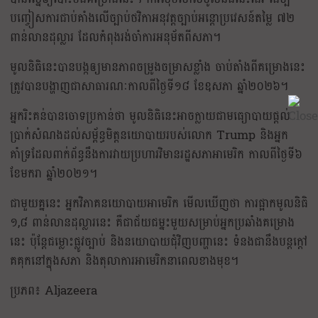
បញ្ចៀសការជាប់គាំងលើច្បាប់ថវិកាអនុវត្តច្បាប់អន្តោប្រវេសន៍តម្លៃ ៧២
ពាន់លានដុល្លារ ដែលកំពុងរង់ចាំការអនុម័តពីសភា។
មូលនិធិនេះបានបង្កឲ្យមានភាពចម្រូងចម្រាសខ្លាំង ចាប់តាំងពីគម្រោងនេះ
ត្រូវបានបង្ហាញជាសាធារណៈកាលពីថ្ងៃទី១៨ ខែឧសភា ឆ្នាំ២០២៦។
អ្នករិះគន់បានចោទប្រកាន់ថា មូលនិធិនេះអាចក្លាយជាមធ្យោបាយផ្តល់
ប្រាក់សំណងដល់សម្ព័ន្ធមិត្តនយោបាយរបស់លោក Trump និងអ្នក
គាំទ្រដែលពាក់ព័ន្ធនឹងការវាយប្រហារវិមានរដ្ឋសភាអាមេរិក កាលពីថ្ងៃទី៦
ខែមករា ឆ្នាំ២០២១។
ជាមួយគ្ននេះ អ្នកវិភាគនយោបាយអាមេរិក មើលឃើញថា ការផ្អាកមូលនិធិ
១,៨ ពាន់លានដុល្លារនេះ គឺជាជ័យជម្នះមួយសម្រាប់អ្នកប្រឆាំងគម្រោង
នេះ ប៉ុន្តែជម្លោះផ្លូវច្បាប់ និងនយោបាយជុំវិញបញ្ហានេះ ទំនងជានឹងបន្តក្តៅ
គគុកនៅក្នុងសភា និងតុលាការអាមេរិកនាពេលខាងមុខ។
ប្រភព៖ Aljazeera