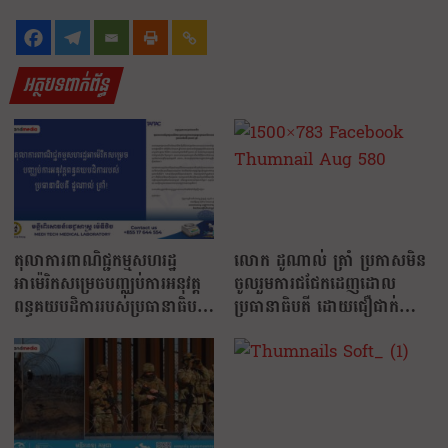
អត្ថបទពាក់ព័ន្ធ
តុលាការពាណិជ្ជកម្មសហរដ្ឋ
លោក ដូណាល់ ត្រាំ ប្រកាសមិន
អាម៉េរិកសម្រេចបញ្ឈប់ការអនុវត្ត
ចូលរួមការជជែកដេញដោល
ពន្ធគយបដិការរបស់ប្រធានាធិបតី
ប្រធានាធិបតី ដោយជឿជាក់លើ
ដូណាល់ ត្រាំ!
សំឡេងនាំមុខរបស់គាត់លើដៃគូ
ប្រកួតប្រជែង