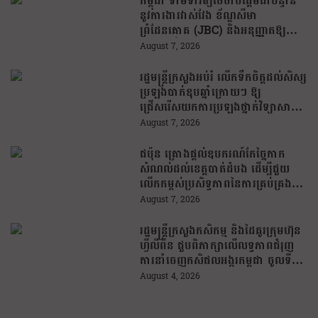
កម្ពុជា ទាមទារឲ្យថៃចាប់ផ្តើមជាបន្ទាន់
នូវការងារវាស់វែង ខ័ណ្ឌសីមា
ព្រំដែនគោគ (JBC) និងអនុញ្ញាតឱ្យ
ពលរដ្ឋភៀសសឹកវិលទៅលំនៅឋានវិញ
August 7, 2026
ដោយគ្មានការរារាំង
រដ្ឋមន្រ្តីក្រសួងអប់រំ លើកទឹកចិត្តដល់សិស្ស
ប្រឡងបាក់ឌុបឆ្នាំក្រោយៗ ឱ្យ
ជ្រើសរើសយកការប្រឡងថ្នាក់វិទ្យាសាស្ត្រ
ដើម្បីឆ្លើយតបទៅនឹងតម្រូវការធនធាន
August 7, 2026
មនុស្សក្នុងយុគសម័យបច្ចេកវិទ្យា
ជប៉ុន គ្រោងផ្តល់ឧបករណ៍កែច្នៃកាក
សំណល់ដល់ខេត្តបាត់ដំបង ដើម្បីជួយ
លើកកម្ពស់ប្រសិទ្ធភាពនៃការគ្រប់គ្រង
សំណល់
August 7, 2026
រដ្ឋមន្រ្តីក្រសួងកសិកម្ម និងដៃគូរក្រុមហ៊ុន
ហ្វីលីពីន ជួបពិភាក្សាលើលទ្ធភាពជំរុញ
ការនាំចេញកសិផលអង្ករកម្ពុជា ចូលទី
ផ្សារហ្វីលីពីន
August 4, 2026