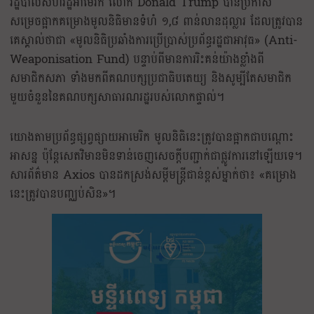
រដ្ឋបាលសហរដ្ឋអាមេរិក លោក Donald Trump បានប្រកាស
សម្រេចផ្អាកគម្រោងមូលនិធិមានទំហំ ១,៨ ពាន់លានដុល្លារ ដែលត្រូវបាន
គេស្គាល់ថាជា «មូលនិធិប្រឆាំងការប្រើប្រាស់ប្រព័ន្ធរដ្ឋជាអាវុធ» (Anti-
Weaponisation Fund) បន្ទាប់ពីមានការរិះគន់យ៉ាងខ្លាំងពី
សមាជិកសភា ទាំងមកពីគណបក្សប្រជាធិបតេយ្យ និងសូម្បីតែសមាជិក
មួយចំនួននៃគណបក្សសាធារណរដ្ឋរបស់លោកផ្ទាល់។
យោងតាមប្រព័ន្ធផ្សព្វផ្សាយអាមេរិក មូលនិធិនេះត្រូវបានផ្អាកជាបណ្តោះ
អាសន្ន ប៉ុន្តែសេតវិមានមិនទាន់ចេញសេចក្តីបញ្ជាក់ជាផ្លូវការនៅឡើយទេ។
សារព័ត៌មាន Axios បានដកស្រង់សម្តីមន្ត្រីជាន់ខ្ពស់ម្នាក់ថា៖ «គម្រោង
នេះត្រូវបានបញ្ឈប់សិន»។