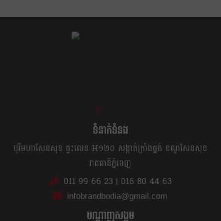
ខ្លឹម ខ្លី រហ័ស
ទំនាក់ទំនង
បុរីមហាសែនសុខ ផ្ទះលេខ H១២០ សង្កាត់ក្រាំងធ្នង់ ខណ្ឌសែនសុខ
រាជធានីភ្នំពេញ
011 99 66 23
|
016 80 44 63
infobrandbodia@gmail.com
បណ្ដាញសង្គម