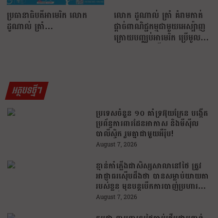
ប្រធានាធិបតីអាមេរិក លោក
លោក ដូណាល់ ត្រាំ គំរាមកាត់
ដូណាល់ ត្រាំ…
ផ្តាច់ពាណិជ្ជកម្មជាមួយអេស្ប៉ាញ
ក្រោយបញ្ឈប់អាមេរិក ប្រើមូល
ដ្ឋានយោធាលើអ៊ីរ៉ង់!
អត្ថបទថ្មីៗ
ប្រទេសចំនួន ១០ គាំទ្រអ៊ុយក្រែន បង្កើត
ប្រព័ន្ធការពារដែនអាកាស និងមីស៊ីល
បាលីស្ទិក រួមគ្នាជាមួយអឺរ៉ុប!
August 7, 2026
ខ្មាន់កាំភ្លើងជាសិស្សសាលានៅថៃ ត្រូវ
អាជ្ញាធរស៊ើបដឹងថា បានសម្លាប់យាយតា
របស់ខ្លួន មុនបន្តបើកការបាញ់ប្រហារនៅ
សាលារៀន
August 7, 2026