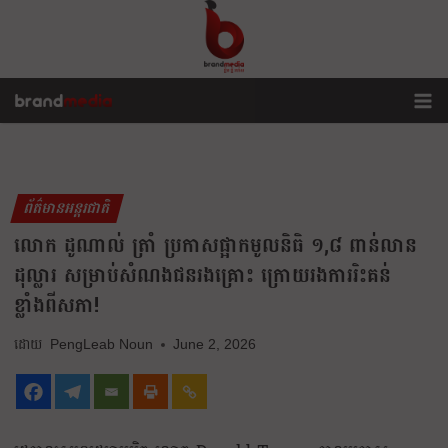
ព័ត៌មានអន្តរជាតិ
លោក ដូណាល់ ត្រាំ ប្រកាសផ្អាកមូលនិធិ ១,៨ ពាន់លាន
ដុល្លារ សម្រាប់សំណងជនរងគ្រោះ ក្រោយរងការរិះគន់
ខ្លាំងពីសភា!
PengLeab Noun
June 2, 2026