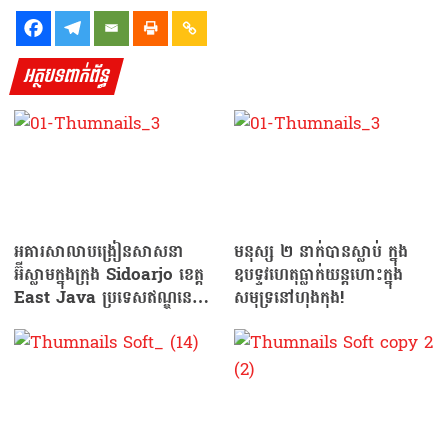
អត្ថបទពាក់ព័ន្ធ
អគារសាលាបង្រៀនសាសនា
មនុស្ស ២ នាក់បានស្លាប់ ក្នុង
អ៊ីស្លាមក្នុងក្រុង Sidoarjo ខេត្ត
ឧបទ្ទវហេតុធ្លាក់យន្តហោះក្នុង
East Java ប្រទេសឥណ្ឌូនេស៊ី
សមុទ្រនៅហុងកុង!
បានដួលរលំ…