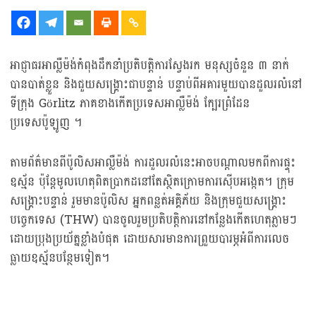
អាជ្ញាធរអាល្លឺម៉ង់កំពុងដឹកនាំប្រតិបត្តិការស្វែងរក មនុស្សចំនួន ៣ នាក់
បានបាត់ខ្លួន និងជួយសង្គ្រោះជាបន្ទាន់ បន្ទាប់ពីអគារមួយបានដួលរលំនៅ
ទីក្រុង Görlitz ភាគខាងកើតប្រទេសអាល្លឺម៉ង់ ក្បែរព្រំដែន
ប្រទេសប៉ូឡូញ ។
តាមព័ត៌មានពីប៉ូលិសអាល្លឺម៉ង់ ការដួលរលំនេះអាចបណ្តាលមកពីការផ្ទុះ
ឧស្ម័ន ប៉ុន្តែមូលហេតុពិតប្រាកដនៅតែស្ថិតក្រោមការស៊ើបអង្កេត។ ក្រុម
សង្គ្រោះបន្ទាន់ រួមមានប៉ូលិស អ្នកពន្លត់អគ្គិភ័យ និងក្រុមជួយសង្គ្រោះ
បច្ចេកទេស (THW) បានចូលរួមប្រតិបត្តិការនៅកន្លែងកើតហេតុភ្លាមៗ
ដោយប្រុងប្រយ័ត្នខ្លាំងបំផុត ដោយសារមានការព្រួយបារម្ភអំពីការលេច
ធ្លាយឧស្ម័នបន្ថែមទៀត។