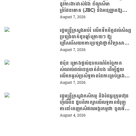
នូវការងារវាស់វែង ខ័ណ្ឌសីមា
ព្រំដែនគោគ (JBC) និងអនុញ្ញាតឱ្យ
ពលរដ្ឋភៀសសឹកវិលទៅលំនៅឋានវិញ
August 7, 2026
ដោយគ្មានការរារាំង
រដ្ឋមន្រ្តីក្រសួងអប់រំ លើកទឹកចិត្តដល់សិស្ស
ប្រឡងបាក់ឌុបឆ្នាំក្រោយៗ ឱ្យ
ជ្រើសរើសយកការប្រឡងថ្នាក់វិទ្យាសាស្ត្រ
ដើម្បីឆ្លើយតបទៅនឹងតម្រូវការធនធាន
August 7, 2026
មនុស្សក្នុងយុគសម័យបច្ចេកវិទ្យា
ជប៉ុន គ្រោងផ្តល់ឧបករណ៍កែច្នៃកាក
សំណល់ដល់ខេត្តបាត់ដំបង ដើម្បីជួយ
លើកកម្ពស់ប្រសិទ្ធភាពនៃការគ្រប់គ្រង
សំណល់
August 7, 2026
រដ្ឋមន្រ្តីក្រសួងកសិកម្ម និងដៃគូរក្រុមហ៊ុន
ហ្វីលីពីន ជួបពិភាក្សាលើលទ្ធភាពជំរុញ
ការនាំចេញកសិផលអង្ករកម្ពុជា ចូលទី
ផ្សារហ្វីលីពីន
August 4, 2026