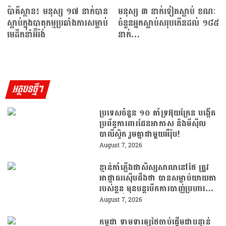
ប៉ាគីស្ថាន៖ មនុស្ស ១៧ នាក់បាន
មនុស្ស ៣ នាក់ទៀតស្លាប់ ខណៈ
ស្លាប់ក្នុងបាតុកម្មប្រឆាំងការសម្លាប់
ចំនួនអ្នកស្លាប់សរុបកើនដល់ ១៨៥
មេដឹកនាំអ៊ីរ៉ង់
នាក់…
អត្ថបទថ្មីៗ
ប្រទេសចំនួន ១០ គាំទ្រអ៊ុយក្រែន បង្កើត
ប្រព័ន្ធការពារដែនអាកាស និងមីស៊ីល
បាលីស្ទិក រួមគ្នាជាមួយអឺរ៉ុប!
August 7, 2026
ខ្មាន់កាំភ្លើងជាសិស្សសាលានៅថៃ ត្រូវ
អាជ្ញាធរស៊ើបដឹងថា បានសម្លាប់យាយតា
របស់ខ្លួន មុនបន្តបើកការបាញ់ប្រហារនៅ
សាលារៀន
August 7, 2026
កម្ពុជា ទាមទារឲ្យថៃចាប់ផ្តើមជាបន្ទាន់