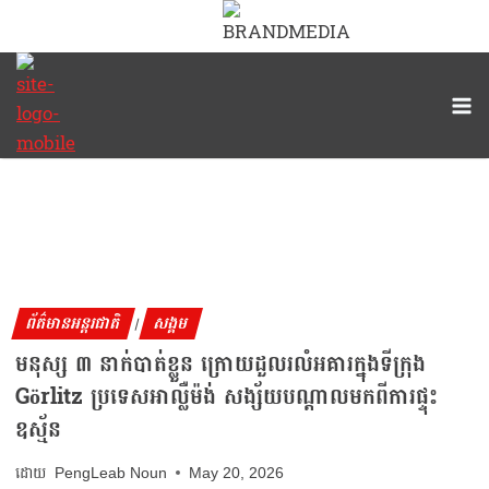
ព័ត៌មានអន្តរជាតិ
សង្គម
|
មនុស្ស ៣ នាក់បាត់ខ្លួន ក្រោយដួលរលំអគារក្នុងទីក្រុង
Görlitz ប្រទេសអាល្លឺម៉ង់ សង្ស័យបណ្តាលមកពីការផ្ទុះ
ឧស្ម័ន
PengLeab Noun
May 20, 2026