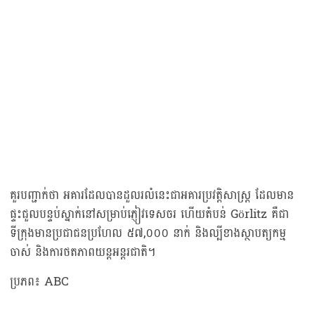
គួរបញ្ជាក់ថា អគារដែលបានដួលរលំនេះជាអគារប្រវត្តិសាស្ត្រ ដែលមាន
ផ្ទះជួលបន្ទប់ស្នាក់នៅសម្រាប់ភ្ញៀវទេសចរ ហើយតំបន់ Görlitz គឺជា
ទីក្រុងមានប្រជាជនប្រហែល ៥៧,០០០ នាក់ និងល្បីខាងស្ថាបត្យកម្ម
ចាស់ និងការថតភាពយន្តអន្តរជាតិ។
ប្រភព៖ ABC