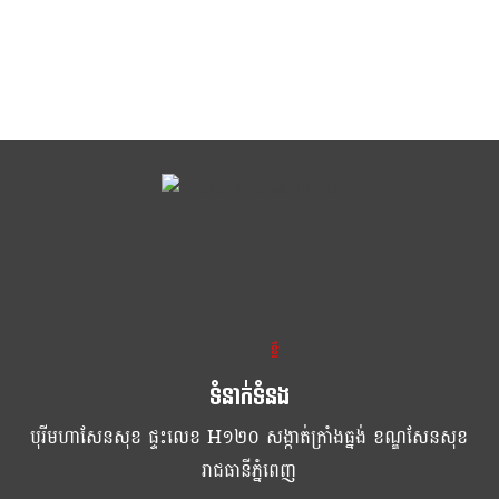
ខ្លឹម ខ្លី រហ័ស
ទំនាក់ទំនង
បុរីមហាសែនសុខ ផ្ទះលេខ H១២០ សង្កាត់ក្រាំងធ្នង់ ខណ្ឌសែនសុខ
រាជធានីភ្នំពេញ