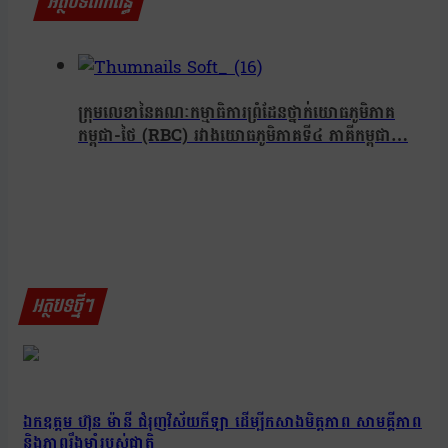
អត្ថបទពាក់ព័ន្ធ
ក្រុមលេខានៃគណៈកម្មាធិការព្រំដែនថ្នាក់យោធភូមិភាគ
កម្ពុជា-ថៃ (RBC) រវាងយោធភូមិភាគទី៤ ភាគីកម្ពុជា…
អត្ថបទថ្មីៗ
ឯកឧត្តម ហ៊ុន ម៉ានី ជំរុញវិស័យកីឡា ដើម្បីកសាងមិត្តភាព សាមគ្គីភាព
និងភាពរឹងមាំរបស់ជាតិ