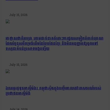
July 15, 2026
អាជ្ញាធរជាតិអប្សរា ហាមដាច់ខាតចំពោះការជួលសម្លៀកបំពាក់បុរាណ
ដែលច្នៃខុសពីទម្រង់ដើមនៃបែបផែនខ្មែរ និងមិនអនុញ្ញាតឱ្យចូលទៅ
ទស្សនាតំបន់ប្រសាទអង្គរឡើយ
July 15, 2026
ឯកអគ្គរដ្ឋទូតអាល្លឺម៉ង៖ កម្ពុជាស្ថិតក្នុងបញ្ជីគោលដៅទេសចរណ៍របស់
ប្រជាជនអាល្លឺម៉ង់
July 14, 2026