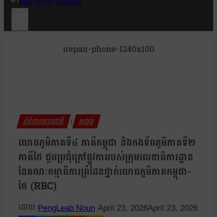
irepair-phone-1240x100
ព័ត៌មានអន្តរជាតិ
សង្គម
|
យោធភូមិភាគទី៤ ភាគីកម្ពុជា និងកងទ័ពភូមិភាគទី២
ភាគីថៃ ជួបប្រជុំក្រៅផ្លូវការរបស់ក្រុមលេខាធិការដ្ឋាន
នៃគណៈកម្មាធិការព្រំដែនថ្នាក់យោធភូមិភាគកម្ពុជា-
ថៃ (RBC)
PengLeab Noun
April 23, 2026
April 23, 2026