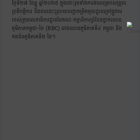
ថ្ងៃទី២៧ ខែធ្នូ ឆ្នាំ២០២៥ ក្នុងនោះរួមទាំងការងារសម្របសម្រួល
ប្រតិបត្តិការ និងការដោះស្រាយបញ្ហាកម្រិតមូលដ្ឋានក្រៅផ្លូវការ
របស់ក្រុមលេខាធិការដ្ឋាននៃគណៈកម្មាធិការព្រំដែនថ្នាក់យោធ
ភូមិភាគកម្ពុជា-ថៃ (RBC) រវាងយោធភូមិភាគទី៤ កម្ពុជា និង
កងទ័ពភូមិភាគទី២ ថៃ។