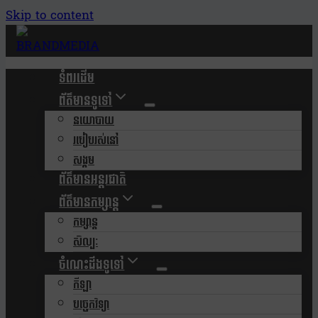
Skip to content
ទំពរដើម
ព័ត៌មានទូទៅ
នយោបាយ
របៀបរស់នៅ
សង្គម
ព័ត៌មានអន្តរជាតិ
ព័ត៌មានកម្សាន្ត
កម្សាន្ត
សិល្បៈ
ចំណេះដឹងទូទៅ
កីឡា
បច្ចេកវិទ្យា