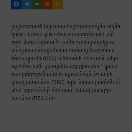
ក្រសួងការពារជាតិ នៃព្រះរាជាណាចក្រកម្ពុជាបានឲ្យដឹង នៅព្រឹក
ថ្ងៃទី២៣ ខែមេសា ឆ្នាំ២០២៦នេះថា យោធភូមិភាគទី៤ ភាគី
កម្ពុជា និងកងទ័ពភូមិភាគទី២ ភាគីថៃ បានជួបប្រជុំក្រៅផ្លូវការ
របស់ក្រុមលេខាធិការដ្ឋាននៃគណៈកម្មាធិការព្រំដែនថ្នាក់យោធ
ភូមិភាគកម្ពុជា-ថៃ (RBC) នៅវេលាម៉ោង ១១:០០នាទី នៅច្រក
អន្តរជាតិជាំ-សាង៊ាំ ស្រុកអន្លង់វែង ខេត្តឧត្តរមានជ័យ។ ក្នុងនោះ
គណៈប្រតិភូកម្ពុជាដឹកនាំដោយ ឧត្តមសេនីយ៍ត្រី និត ណារ៉ុង
ប្រធានក្រុមលេខាធិការ (RBC) កម្ពុជា និងគណៈប្រតិភូថៃដឹកនាំ
ដោយ ឧត្តមសេនីយ៍ត្រី កាំផាក់ណាក វាផាន់ស៊ុ ប្រធានក្រុម
លេខាធិការ (RBC ) ថៃ។