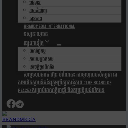
បរិស្ថាន
របកគំហើញ
សុខភាព
Brandmedia international
ទស្សនៈយុវជន
ផ្សេងៗទៀត
ពាណិជ្ជកម្ម
ភាពយន្តឯកសារ
សេចក្តីជូនដំណឹង
សម្តេចបវរធិបតី ហ៊ុន ម៉ាណែត៖ ការចូលរួមរបស់កម្ពុជា ជា
សមាជិកស្ថាបនិកនៃក្រុមប្រឹក្សាសន្តិភាព (The Board Of
Peace) សម្រាប់អាណត្តិ៣ឆ្នាំ មិនតម្រូវឱ្យបង់ថវិកាទេ