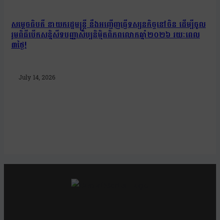
សម្តេចធិបតី នាយករដ្ឋមន្ត្រី នឹងអញ្ជើញធ្វើទស្សនកិច្ចនៅចិន ដើម្បីចូល
រួមពិធីបើកសន្និសីទបញ្ញាសិប្បនិម្មិតពិភពលោកឆ្នាំ២០២៦ រយៈពេល
៣ថ្ងៃ!
July 14, 2026