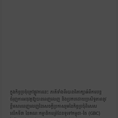
ក្នុងកិច្ចប្រជុំក្រៅផ្លូវការនេះ ភាគីទាំងពីរបានពិភាក្សាអំពីការបន្ត
ជំរុញការអនុវត្តឱ្យបានពេញលេញ និងប្រកបដោយប្រសិទ្ធភាពនូវ
ខ្លឹមសារពេញលេញនៃសេចក្តីប្រកាសរួមនៃកិច្ចប្រជុំពិសេស
លើកទី៣ នៃគណៈកម្មាធិការព្រំដែនទូទៅកម្ពុជា-ថៃ (GBC)