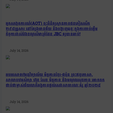
អ្នកសង្កេតការណ៍(AOT) ចុះពិនិត្យស្ថានភាពជនភៀសសឹក
២៩៥គ្រួសារ នៅត្បែងមានជ័យ និងបង្ហាញឆន្ទៈក្នុងការចាប់ផ្តើម
កិច្ចការវាស់វែងខណ្ឌសីមាព្រំដែន JBC ឲ្យបានឆាប់!
July 14, 2026
អបអរសាទរ!អនុវិទ្យាល័យ មិត្តភាពខ្មែរ-ជប៉ុន ព្រះឥន្ទកោសា,
សាលាបឋមសិក្សា ហ៊ុន សែន មិត្តភាព និងមណ្ឌលសុខភាព គោកចក
ជាប់ជាម្ចាស់ជ័យលាភីអង្គភាពផ្តល់សេវាសាធារណៈគំរូ ឆ្នាំ២០២៥
July 14, 2026