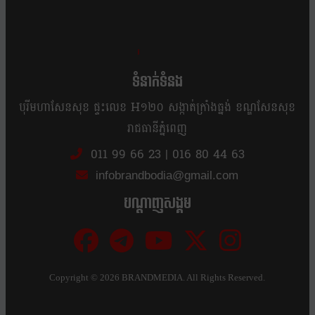
ខ្លឹម ខ្លី រហ័ស
ទំនាក់ទំនង
បុរីមហាសែនសុខ ផ្ទះលេខ H១២០ សង្កាត់ក្រាំងធ្នង់ ខណ្ឌសែនសុខ
រាជធានីភ្នំពេញ
011 99 66 23
|
016 80 44 63
infobrandbodia@gmail.com
បណ្ដាញសង្គម
Copyright ©
2026 BRANDMEDIA. All Rights Reserved.