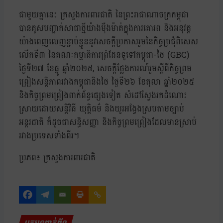
ជាមួយគ្នានេះ ក្រសួងការពារជាតិ នៃព្រះរាជាណាចក្រកម្ពុជា
បានគូសបញ្ជាក់សាជាថ្មីយ៉ាងម៉ឺងម៉ាត់ក្នុងការគោរព និងអនុវត្ត
យ៉ាងពេញលេញខ្ជាប់ខ្ជួននូវសេចក្តីប្រកាសរួមនៃកិច្ចប្រជុំពិសេស
លើកទី៣ នៃគណៈកម្មាធិការព្រំដែនទូទៅកម្ពុជា-ថៃ (GBC)
ថ្ងៃទី២៧ ខែធ្នូ ឆ្នាំ២០២៥, សេចក្តីថ្លែងការណ៍រួមស្តីពីកិច្ចព្រម
ព្រៀងសន្តិភាពរវាងកម្ពុជានិងថៃ ថ្ងៃទី២៦ ខែតុលា ឆ្នាំ២០២៥
និងកិច្ចព្រមព្រៀងពាក់ព័ន្ធផ្សេងទៀត សំដៅស្វែងរកដំណោះ
ស្រាយដោយសន្តិវិធី យុត្តិធម៌ និងយូរអង្វែងស្របតាមច្បាប់
អន្តរជាតិ ក៏ដូចជាសន្ធិសញ្ញា និងកិច្ចព្រមព្រៀងដែលមានស្រាប់
រវាងប្រទេសទាំងពីរ។
ប្រភព៖ ក្រសួងការពារជាតិ