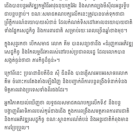
ជើងបានបន្តអភិវឌ្ឍកម្មវិធីអាវុធនុយក្លេអ៊ែរ និងសាកល្បងមីស៊ីលអន្តរទ្វីប
ជាបន្តបន្ទាប់។ ខណៈសមាជគណបក្សលើកនេះត្រូវបានចាត់ទុកថាជា
ព្រឹត្តិការណ៍នយោបាយសំខាន់ ដែលកំណត់ទិសដៅគោលនយោបាយជាតិ
ទាំងផ្នែកសេដ្ឋកិច្ច និងការពារជាតិ សម្រាប់រយៈពេលច្រើនឆ្នាំខាងមុខ។
ក្នុងសុន្ទរកថា បើកសមាជ លោក គីម បានសន្យាថានឹង «ជំរុញការអភិវឌ្ឍ
សេដ្ឋកិច្ច និងកែលម្អជីវភាពរស់នៅរបស់ប្រជាពលរដ្ឋ ដែលលោកបាន
សង្កត់ធ្ងន់ថាជា ភារកិច្ចដ៏ធ្ងន់»។
ក្រៅពីនេះ ប្រធានាធិបតីចិន ស៊ី ជីនពីង បានផ្ញើសារអបអរសាទរលោក
គីម ចំពោះការតែងតាំងឡើងវិញ និងបញ្ជាក់ពីការបន្តពង្រឹងទំនាក់ទំនង
មិត្តភាពរវាងប្រទេសទាំងពីរផងដែរ។
អ្នកវិភាគយល់ឃើញថា លទ្ធផលសមាជគណបក្សលើកទី៩ នឹងបន្ត
បង្ហាញពីអាទិភាពរបស់កូរ៉េខាងជើង ក្នុងការពង្រឹងសមត្ថភាពការពារជាតិ
និងការអភិវឌ្ឍសេដ្ឋកិច្ច ខណៈស្ថានការណ៍តំបន់ និងអន្តរជាតិកំពុងមាន
ការប្រែប្រួល។