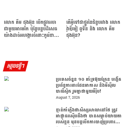
លោក គីម ជុងអ៊ុន បើកផ្លូវចរចា
តើអ្វីទៅជាថ្នូរនៃជំនួបរវាង លោក
ជាមួយអាមេរិក ប៉ុន្តែបន្តបដិសេធ
វ្ល៉ាឌីមៀ ពូទីន និង លោក គីម
យ៉ាងដាច់អហង្ការចំពោះកូរ៉េខាង
ជុងអ៊ុន?
ត្បូង
អត្ថបទថ្មីៗ
ប្រទេសចំនួន ១០ គាំទ្រអ៊ុយក្រែន បង្កើត
ប្រព័ន្ធការពារដែនអាកាស និងមីស៊ីល
បាលីស្ទិក រួមគ្នាជាមួយអឺរ៉ុប!
August 7, 2026
ខ្មាន់កាំភ្លើងជាសិស្សសាលានៅថៃ ត្រូវ
អាជ្ញាធរស៊ើបដឹងថា បានសម្លាប់យាយតា
របស់ខ្លួន មុនបន្តបើកការបាញ់ប្រហារនៅ