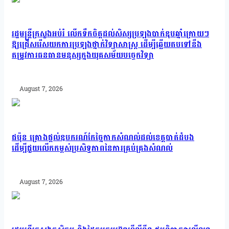
រដ្ឋមន្រ្តីក្រសួងអប់រំ លើកទឹកចិត្តដល់សិស្សប្រឡងបាក់ឌុបឆ្នាំក្រោយៗ
ឱ្យជ្រើសរើសយកការប្រឡងថ្នាក់វិទ្យាសាស្ត្រ ដើម្បីឆ្លើយតបទៅនឹង
តម្រូវការធនធានមនុស្សក្នុងយុគសម័យបច្ចេកវិទ្យា
August 7, 2026
ជប៉ុន គ្រោងផ្តល់ឧបករណ៍កែច្នៃកាកសំណល់ដល់ខេត្តបាត់ដំបង
ដើម្បីជួយលើកកម្ពស់ប្រសិទ្ធភាពនៃការគ្រប់គ្រងសំណល់
August 7, 2026