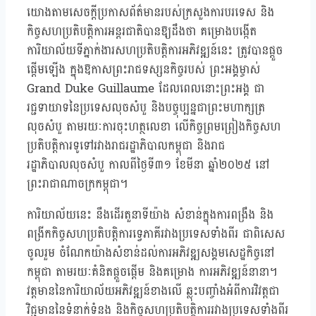
យោងតាមសេចក្ដីប្រកាសព័ត៌មានរបស់ក្រសួងការបរទេស និង
កិច្ចសហប្រតិបត្តិការអន្តរជាតិបានឱ្យដឹងថា គម្រោងបង្កើត
ការិយាល័យទីភ្នាក់ងារសហប្រតិបត្តិការអភិវឌ្ឍន៍នេះ ត្រូវបានផ្តួច
ផ្តើមឡើង ក្នុងឱកាសព្រះរាជទស្សនកិច្ចរបស់ ព្រះអង្គម្ចាស់
Grand Duke Guillaume ដែលពេលនោះព្រះអង្គ ជា
រជ្ជទាយាទនៃប្រទេសលុចសំបួ និងបច្ចុប្បន្នជាព្រះមហាក្សត្រ
លុចសំបួ តាមរយៈការចុះហត្ថលេខា លើកិច្ចព្រមព្រៀងកិច្ចសហ
ប្រតិបត្តិការទូទៅរវាងរាជរដ្ឋាភិបាលកម្ពុជា និងរាជ
រដ្ឋាភិបាលលុចសំបួ កាលពីថ្ងៃទី៣១ ខែមីនា ឆ្នាំ២០២៥ នៅ
ព្រះរាជាណាចក្រកម្ពុជា។
ការិយាល័យនេះ នឹងដើរតួនាទីយ៉ាង សំខាន់ក្នុងការពង្រឹង និង
ពង្រីកកិច្ចសហប្រតិបត្តិការទ្វេភាគីរវាងប្រទេសទាំងពីរ ជាពិសេស
ចូលរួម ចំណែកយ៉ាងសំខាន់ដល់ការអភិវឌ្ឍសង្គមសេដ្ឋកិច្ចនៅ
កម្ពុជា តាមរយៈគំនិតផ្តួចផ្តើម និងគម្រោង ការអភិវឌ្ឍន៍នានា។
វត្តមាននៃការិយាល័យអភិវឌ្ឍន៍ខាងលើ ឆ្លុះបញ្ចាំងអំពីការវិវត្តជា
វិជ្ជមាននៃទំនាក់ទំនង និងកិច្ចសហប្រតិបត្តិការរវាងប្រទេសទាំងពីរ