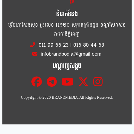
ខ្លឹម ខ្លី រហ័ស
ទំនាក់ទំនង
បុរីមហាសែនសុខ ផ្ទះលេខ H១២០ សង្កាត់ក្រាំងធ្នង់ ខណ្ឌសែនសុខ
រាជធានីភ្នំពេញ
011 99 66 23
|
016 80 44 63
infobrandbodia@gmail.com
បណ្ដាញសង្គម
Copyright ©
2026 BRANDMEDIA. All Rights Reserved.
Clo