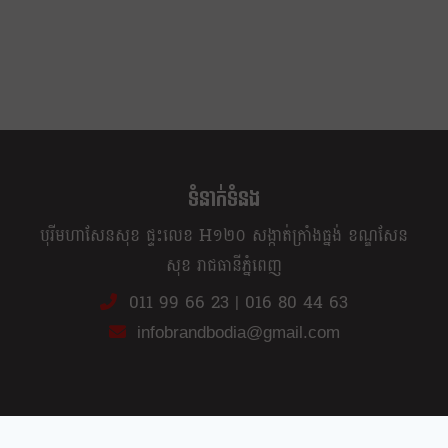
ទំនាក់ទំនង
បុរីមហាសែនសុខ ផ្ទះលេខ H១២០ សង្កាត់ក្រាំងធ្នង់ ខណ្ឌសែន
សុខ រាជធានីភ្នំពេញ
011 99 66 23
|
016 80 44 63
infobrandbodia@gmail.com