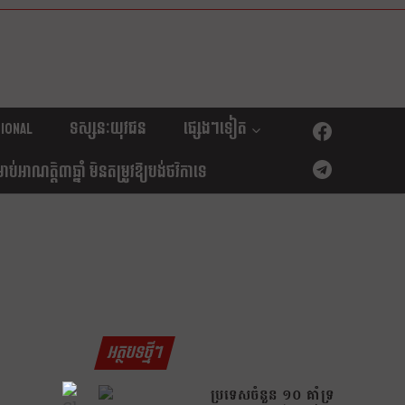
ional
ទស្សនៈយុវជន
ផ្សេងៗទៀត
់អាណត្តិ៣ឆ្នាំ មិនតម្រូវឱ្យបង់ថវិកាទេ
អត្ថបទថ្មីៗ
ប្រទេសចំនួន ១០ គាំទ្រ