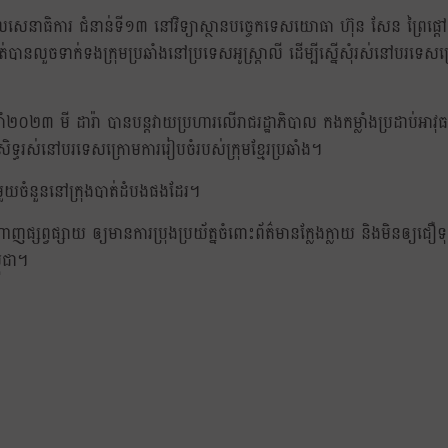
ណ្តាលសេនាធិការ ជំនាន់ទី១៣ នៅវិទ្យាស្ថានបច្ចេកទេសយោធា ហ៊ុន សែន ព្រៃផ្ត
់បានលួចទាក់ទងក្រុមប្រឆាំងនៅប្រទេសអូស្ត្រាលី ដើម្បីស្នើសុំរស់នៅបរទេសក
 ឆ្នាំ២០២៣ មី ដារ៉ា បានបន្តវាយប្រហារលើរាជរដ្ឋាភិបាល កងកម្លាំងប្រដាប់អាវ
ិទ្ធរស់នៅបរទេសក្រោមការរៀបចំរបស់ក្រុមខ្មែរប្រឆាំង។
ឋមួយចំនួននៅក្រុងបាត់ដំបងផងដែរ។
្វផ្សាយ ឲ្យមានការប្រុងប្រយ័ត្នចំពោះព័ត៌មានក្លែងក្លាយ និងមិនឲ្យជឿទុ
ពុជា។