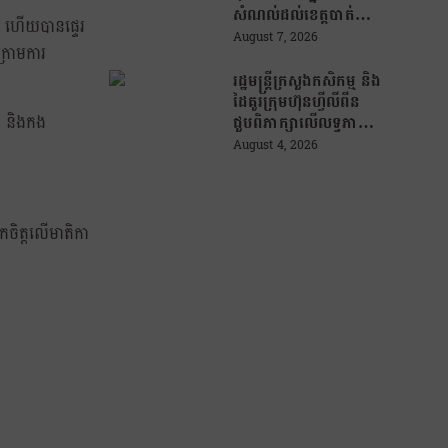
សម័យបច្ចេកវិទ្យា
សំណល់ដល់ខេត្តបាត់
ៅ ហើយបានផ្ទេរ
ដំបង ដើម្បីជួយលើក
August 7, 2026
្រោមការ
កម្ពស់ប្រសិទ្ធភាពនៃការ
គ្រប់គ្រងសំណល់
រដ្ឋមន្រ្តីក្រសួងកសិកម្ម និង
ដៃគូរក្រុមហ៊ុនហ្វីលីពីន
ុធ និងកង
ជួបពិភាក្សាលើលទ្ធភាព
ជំរុញការនាំចេញកសិផល
August 4, 2026
អង្ករកម្ពុជា ចូលទីផ្សារ
ហ្វីលីពីន
កចិត្តលើមាតិកា