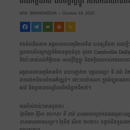
ដល់កិត្តិយស សេចក្ដីថ្លៃថ្នូរ របស់កងយោធពល
BRANDMEDIA
October 16, 2025
កងទ័ពជើងគោក អង្គភាពយោធភូមិភាគទី៥ បានឲ្យដឹងថា ពេលថ្មីៗ
ស្រាយលើបណ្តាញព័ត៌មានមួយចំនួន ដូចជា Cambodia Daily និ
និងប៉ះពាល់ដល់កិត្តិយស សេចក្ដីថ្លៃថ្នូរ និងឥទ្ធិពលរបស់កងយោធពល
អង្គភាពយោធភូមិភាគទី៥ បានបញ្ជាក់ថា បុគ្គលឈ្មោះ មី ដារ៉ា ព
នាយរងការិយាល័យអភិវឌ្ឍន៍។ ទោះជាយ៉ាងណា ក្នុងអំឡុងពេលបម្រើក
អប់រំ និងព្រមានជាច្រើនលើកពីថ្នាក់ដឹកនាំ។
ករណីសំខាន់ៗមានដូចជា៖
ថ្ងៃទី២២ វិច្ឆិកា ២០១៥៖ មី ដារ៉ា បានឆបោកប្រាក់ជនរងគ្រោះឈ្មោ
បានគោរពតាមសន្យា។
ថ្ងៃទី៥ សីហា ២០២០៖ បន្ទាប់ពីទទួលពាក្
ចុងក្រោយ។