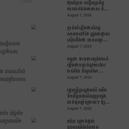
អ៊ុយក្រែន បង្កើតប្រព័ន្ធ
ការពារដែនអាកាស និងមី
ស៊ីលបាលីស្ទិក រួមគ្នាជា
August 7, 2026
មួយអឺរ៉ុប!
ខ្មាន់កាំភ្លើងជាសិស្ស
សាលានៅថៃ ត្រូវអាជ្ញាធរ
ស៊ើបដឹងថា បានសម្លាប់
ងធ្វើការបក
យាយតារបស់ខ្លួន មុន
August 7, 2026
ដ្ឋាភិបាល
បន្តបើកការបាញ់ប្រហារ
នៅសាលារៀន
កម្ពុជា ទាមទារឲ្យថៃចាប់
ផ្តើមជាបន្ទាន់នូវការងារ
វាស់វែង ខ័ណ្ឌសីមា
២៣ ជាវរសេនីយ៍
ព្រំដែនគោគ (JBC) និង
August 7, 2026
នុវត្តវិធានការ
អនុញ្ញាតឱ្យពលរដ្ឋភៀ
សសឹកវិលទៅលំនៅឋាន
រដ្ឋមន្រ្តីក្រសួងអប់រំ លើក
វិញ ដោយគ្មានការរារាំង
ទឹកចិត្តដល់សិស្សប្រឡង
បាក់ឌុបឆ្នាំក្រោយៗ ឱ្យ
ជ្រើសរើសយកការប្រឡង
August 7, 2026
័ព ប៉ុន្តែមិន
ថ្នាក់វិទ្យាសាស្ត្រ ដើម្បី
ឆ្លើយតបទៅនឹងតម្រូវការ
្ចសន្យាជាលើក
ជប៉ុន គ្រោងផ្តល់
ធនធានមនុស្សក្នុងយុគ
ឧបករណ៍កែច្នៃកាក