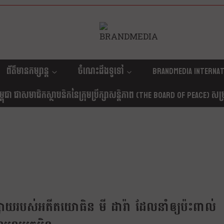
ព័ត៌មានកម្សាន្ត
ចំណេះដឹងទូទៅ
Brandmedia internat
ុជា ជាសមាជិកស្ថាបនិកនៃក្រុមប្រឹក្សាសន្តិភាព (The Board Of Peace) សម្រាប
ះផ្សាយរបស់អតីតយោធិន មី ដារ៉ា ដែលនាំឲ្យប៉ះពាល់