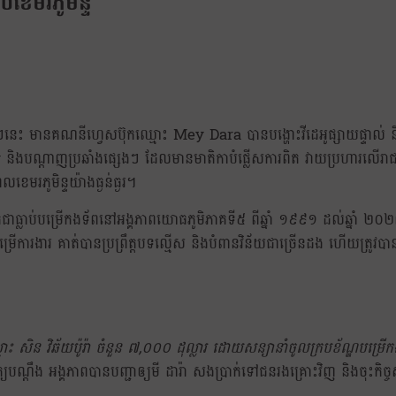
ខេមរភូមិន្ទ
នេះ មានគណនីហ្វេសប៊ុកឈ្មោះ Mey Dara បានបង្ហោះវីដេអូផ្សាយផ្ទាល់ និ
ងបណ្តាញប្រឆាំងផ្សេងៗ ដែលមានមាតិកាបំផ្លើសការពិត វាយប្រហារលើរាជរ
ខេមរភូមិន្ទយ៉ាងធ្ងន់ធ្ងរ។
ិតជាធ្លាប់បម្រើកងទ័ពនៅអង្គភាពយោធភូមិភាគទី៥ ពីឆ្នាំ ១៩៩១ ដល់ឆ្នាំ ២០
ារងារ គាត់បានប្រព្រឹត្តបទល្មើស និងបំពានវិន័យជាច្រើនដង ហើយត្រូវបានអ
ះ សិន វិឆ័យប៉ូរ៉ា ចំនួន ៧,០០០ ដុល្លារ ដោយសន្យានាំចូលក្របខ័ណ្ឌបម្រើកងទ
យបណ្តឹង អង្គភាពបានបញ្ជាឲ្យមី ដារ៉ា សងប្រាក់ទៅជនរងគ្រោះវិញ និងចុះកិច