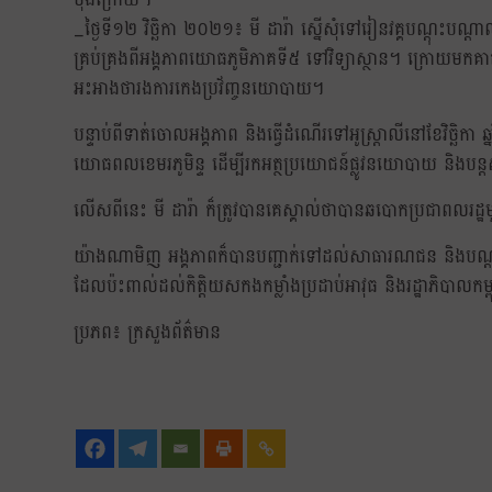
_ថ្ងៃទី១២ វិច្ឆិកា ២០២១៖ មី ដារ៉ា ស្នើសុំទៅរៀនវគ្គបណ្តុះប
គ្រប់គ្រងពីអង្គភាពយោធភូមិភាគទី៥ ទៅវិទ្យាស្ថាន។ ក្រោយមកគាត
អះអាងថារងការកេងប្រវ័ញ្ចនយោបាយ។
បន្ទាប់ពីទាត់ចោលអង្គភាព និងធ្វើដំណើរទៅអូស្ត្រាលីនៅខែវិច្ឆិកា
យោធពលខេមរភូមិន្ទ ដើម្បីរកអត្ថប្រយោជន៍ផ្លូវនយោបាយ និងបន្តស
លើសពីនេះ មី ដារ៉ា ក៏ត្រូវបានគេស្គាល់ថាបានឆបោកប្រជាពលរដ្
យ៉ាងណាមិញ អង្គភាពក៏បានបញ្ជាក់ទៅដល់សាធារណជន និងបណ្តាញផ្សព
ដែលប៉ះពាល់ដល់កិត្តិយសកងកម្លាំងប្រដាប់អាវុធ និងរដ្ឋាភិបាលកម្
ប្រភព៖ ក្រសួងព័ត៌មាន