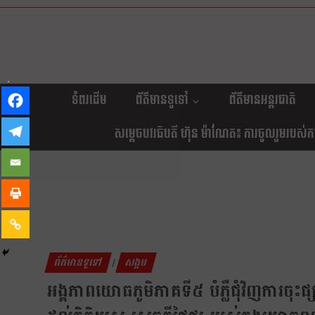
ទំពរដើម
ព័ត៌មានទូទៅ
ព័ត៌មានអន្តរជាតិ
សម្តេចបវរធិបតី ហ៊ុន ម៉ាណែត៖ ការចូលរួមរបស់កម្ព
ព័ត៌មានទូទៅ
សង្គម
|
អង្គភាពយោធភូមិភាគទី៥ បំភ្លឺជុំវិញការចុ