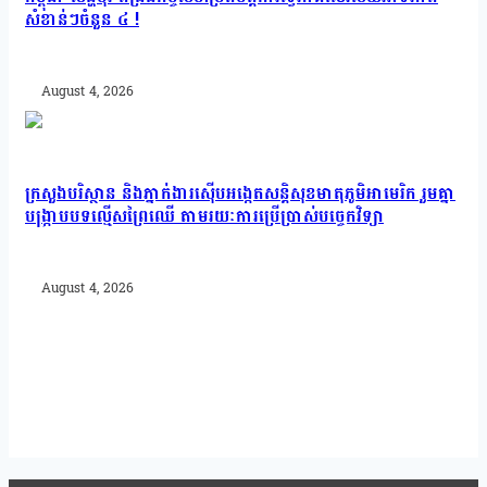
សំខាន់ៗចំនួន ៤ !
August 4, 2026
ក្រសួងបរិស្ថាន និងភ្នាក់ងារស៊ើបអង្កេតសន្តិសុខមាតុភូមិអាមេរិក រួមគ្នា
បង្រ្កាបបទល្មើសព្រៃឈើ តាមរយៈការប្រើប្រាស់បច្ចេកវិទ្យា
August 4, 2026