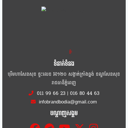
ខ្លឹម ខ្លី រហ័ស
ទំនាក់ទំនង
បុរីមហាសែនសុខ ផ្ទះលេខ H១២០ សង្កាត់ក្រាំងធ្នង់ ខណ្ឌសែនសុខ
រាជធានីភ្នំពេញ
011 99 66 23
|
016 80 44 63
infobrandbodia@gmail.com
បណ្ដាញសង្គម