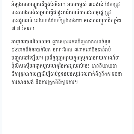
អំឡុងពេលរញ្ជួយដីក្នុងខែមីនា។ អគារកម្ពស់ ៣០ជាន់ ដែលត្រូវ
បានសាងសង់សម្រាប់ធ្វើជាផ្ទះការិយាល័យសវនកម្មរដ្ឋ ត្រូវ
បានដួលរលំ នៅពេលដែលទីក្រុងបាងកក មានការរញ្ជួយដីកម្រិត
៧.៧ រិចទ័រ។
អាជ្ញាធរបាននិយាយថា ពួកគេបានរកឃើញសាកសពចំនួន
៨៩នាក់ពីគំនរបាក់បែក ខណៈដែល ៧នាក់នៅមិនទាន់រាប់
បញ្ចូលនៅឡេីយ។ ប្រព័ន្ធផ្សព្វផ្សាយក្នុងស្រុកបានរាយការណ៍ថា
ប៉ូលីសស៊ើបអង្កេតមូលហេតុនៃការដួលរលំនេះ បាននិយាយថា
ដីកាត្រូវបានចេញដើម្បីចាប់ខ្លទនមនុស្សដែលពាក់ព័ន្ធនឹងការរចនា
ការសាងសង់ និងការត្រួតពិនិត្យអគារ។