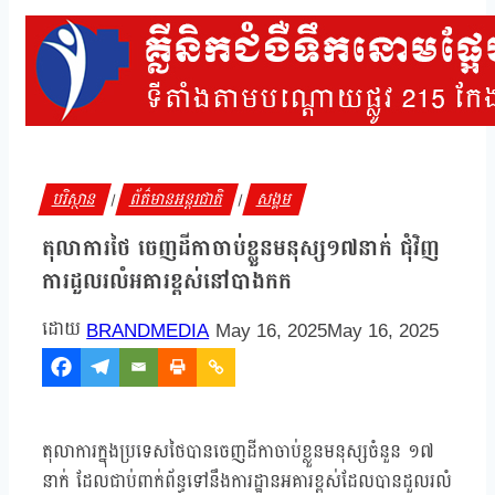
បរិស្ថាន
ព័ត៌មានអន្តរជាតិ
សង្គម
|
|
តុលាការថៃ ចេញដីកាចាប់ខ្លួនមនុស្ស១៧នាក់ ជុំវិញ
ការដួលរលំអគារខ្ពស់នៅបាងកក
BRANDMEDIA
May 16, 2025
May 16, 2025
តុលាការក្នុងប្រទេសថៃបានចេញដីកាចាប់ខ្លួនមនុស្សចំនួន ១៧
នាក់ ដែលជាប់ពាក់ព័ន្ធទៅនឹងការដ្ឋានអគារខ្ពស់ដែលបានដួលរលំ