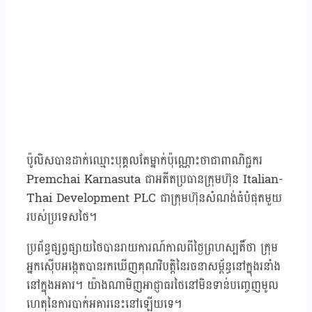
ប៉ូលិសបានដាក់ឈ្មោះបុគ្គលតែម្នាក់ប៉ុណ្ណោះថាជាពាណិជ្ជករ
Premchai Karnasuta ជាអតីតប្រធានក្រុមហ៊ុន Italian-
Thai Development PLC ជាក្រុមហ៊ុនសំណង់ធំបំផុតមួយ
របស់ប្រទេសថៃ។
ប្រព័ន្ធផ្សព្វផ្សាយថៃបានរាយការណ៍កាលពីថ្ងៃព្រហស្បតិ៍ថា ក្រុម
អ្នកស៊ើបអង្កេតបានរកឃើញគុណវិបត្តិនៃរចនាសម្ព័ន្ធនៅក្នុងរនាំង
នៅក្នុងអគារ។ យ៉ាងណាមិញអាជ្ញាធរថៃនៅមិនទាន់បញ្ចេញមូល
ហេតុនៃការបាក់អគារនេះនៅឡើយទេ។