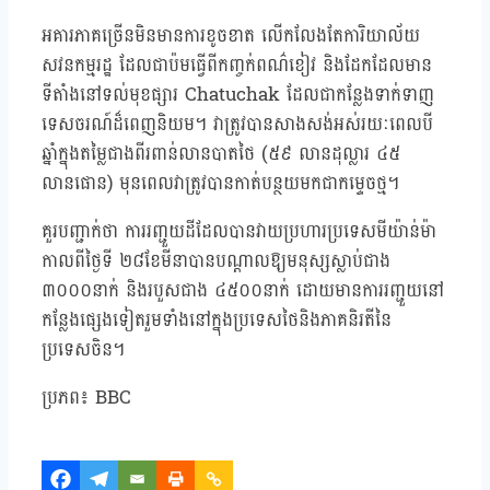
អគារភាគច្រើនមិនមានការខូចខាត លើកលែងតែការិយាល័យ
សវនកម្មរដ្ឋ ដែលជាប៉មធ្វើពីកញ្ចក់ពណ៌ខៀវ និងដែកដែលមាន
ទីតាំងនៅទល់មុខផ្សារ Chatuchak ដែលជាកន្លែងទាក់ទាញ
ទេសចរណ៍ដ៏ពេញនិយម។ វាត្រូវបានសាងសង់អស់រយៈពេលបី
ឆ្នាំក្នុងតម្លៃជាងពីរពាន់លានបាតថៃ (៥៩ លានដុល្លារ ៤៥
លានផោន) មុនពេលវាត្រូវបានកាត់បន្ថយមកជាកម្ទេចថ្ម។
គួរបញ្ជាក់ថា ការរញ្ជួយដីដែលបានវាយប្រហារប្រទេសមីយ៉ាន់ម៉ា
កាលពីថ្ងៃទី ២៨ខែមីនាបានបណ្តាលឱ្យមនុស្សស្លាប់ជាង
៣០០០នាក់ និងរបួសជាង ៤៥០០នាក់ ដោយមានការរញ្ជួយនៅ
កន្លែងផ្សេងទៀតរួមទាំងនៅក្នុងប្រទេសថៃនិងភាគនិរតីនៃ
ប្រទេសចិន។
ប្រភព៖ BBC