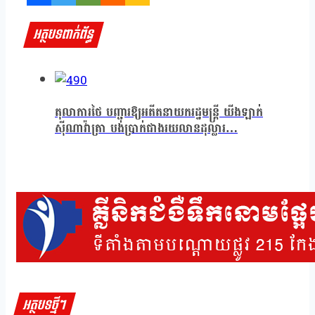
អត្ថបទពាក់ព័ន្ធ
តុលាការថៃ បញ្ជារឱ្យអតីតនាយករដ្ឋមន្ត្រី យីងឡាក់
ស៊ីណាវ៉ាត្រា បង់ប្រាក់ជាងរយលានដុល្លារ…
អត្ថបទថ្មីៗ