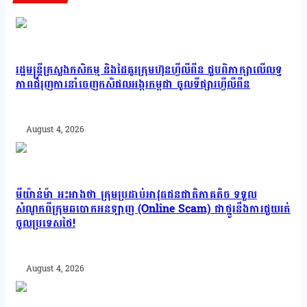
រដ្ឋមន្រ្តីក្រសួងកសិកម្ម និងដៃគូរក្រុមហ៊ុនហ្វីលីពីន ជួបពិភាក្សាលើលទ្ធ
ភាពជំរុញការនាំចេញកសិផលអង្ករកម្ពុជា ចូលទីផ្សារហ្វីលីពីន
August 4, 2026
មីយ៉ាន់ម៉ា អះអាងថា ក្រុមប្រដាប់អាវុធជនជាតិភាគតិច ទទួល
សំណូកពីក្រុមឆបោកអនឡាញ (Online Scam) ជាថ្នូរនឹងការជួយរត់
ចូលប្រទេសថៃ!
August 4, 2026