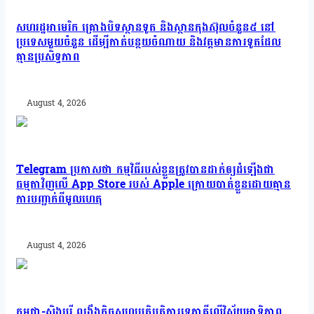
សហរដ្ឋអាមេរិក គ្រោងបិទស្ថានទូត និងស្ថានកុងស៊ុលចំនួន៥ នៅ
ប្រទេសមួយចំនួន ដើម្បីកាត់បន្ថយចំណាយ និងវត្តមានការទូតដែល
គ្មានប្រសិទ្ធភាព
August 4, 2026
Telegram ប្រកាសថា កម្មវិធីរបស់ខ្លួនត្រូវបានដាក់ឲ្យដំឡើងជា
ធម្មតាវិញលើ App Store របស់ Apple ក្រោយបាត់ខ្លួនដោយគ្មាន
ការបញ្ជាក់ពីមូលហេតុ
August 4, 2026
កម្ពុជា-សិង្ហបុរី ពង្រឹងកិច្ចសហប្រតិបត្តិការទ្វេភាគីលើវិស័យអាទិភាព