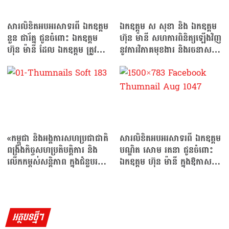
សារលិខិតអបអរសាទរពី ឯកឧត្តម
ឯកឧត្តម ស សុខា និង ឯកឧត្តម
នួន ផារ័ត្ន ជូនចំពោះ ឯកឧត្តម
ហ៊ុន ម៉ានី សហការពិនិត្យឡើងវិញ
ហ៊ុន ម៉ានី ដែល ឯកឧត្តម ត្រូវ
នូវការវិភាគមុខងារ និងរចនាសម្ព័ន្ធ
បានរដ្ឋសភា…
ក្រសួងមហាផ្ទៃ
«កម្ពុជា និងអង្គការសហប្រជាជាតិ
សារលិខិតអបអរសាទរពី ឯកឧត្តម
ពង្រឹងកិច្ចសហប្រតិបត្តិការ និង
បណ្ឌិត សោម រតនា ជូនចំពោះ
លើកកម្ពស់សន្តិភាព ក្នុងជំនួបរវាង
ឯកឧត្តម ហ៊ុន ម៉ានី ក្នុងឱកាស
ឯកឧត្តម…
ដែល ឯកឧត្តម…
អត្ថបទថ្មីៗ