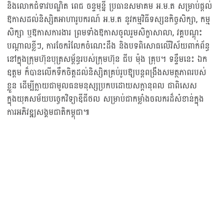
និងលោកជំទាវបណ្ឌិត ពេជ ចន្ទមុន្នី ប្រធានសមាគម អ.ម.ត សម្រាប់ផ្តល់
ឱកាសដល់និស្សិតអាហារូបករណ៍ អ.ម.ត នូវកម្មវិធីទស្សនកិច្ចសិក្សា, កម្ម
សិក្សា ឬឱកាសការងារ ព្រមទាំងឱកាសចូលរួមសិក្ខាសាលា, វគ្គបណ្តុះ
បណ្តាលខ្លីៗ, ការចែករំលែកចំណេះដឹង និងបទពិសោធលើវិស័យពាក់ព័ន្ធ
នៅក្នុងក្រុមហ៊ុនបុត្រសម្ព័ន្ធរបស់ក្រុមហ៊ុន ជីប ម៉ុង គ្រុប។ ទន្ទឹមនេះ ឯក
ឧត្តម ក៏បានលើកទឹកចិត្តដល់និស្សិតគ្រប់រូបឱ្យបន្តពង្រឹងសមត្ថភាពរបស់
ខ្លួន ដើម្បីក្លាយជាមូលធនមនុស្សប្រកបដោយសក្តានុពល ជាពិសេស
ក្នុងយុគសម័យបច្ចេកវិទ្យាឌីជីថល សម្រាប់ជាកម្លាំងចលករដ៏សំខាន់ក្នុង
ការអភិវឌ្ឍសង្គមជាតិកម្ពុជា៕