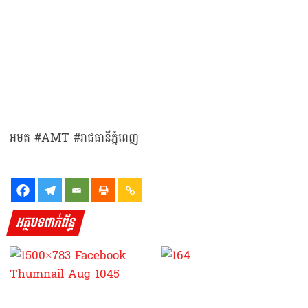
អមត #AMT #រាជធានីភ្នំពេញ
អត្ថបទពាក់ព័ន្ធ