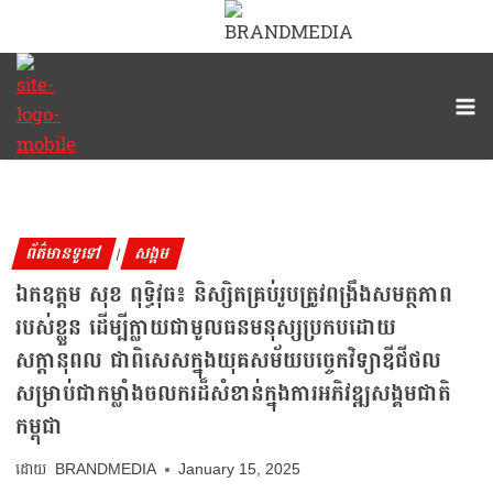
ព័ត៌មានទូទៅ
សង្គម
|
ឯកឧត្តម សុខ ពុទ្ធិវុធ៖ និស្សិតគ្រប់រូបត្រូវពង្រឹងសមត្ថភាព
របស់ខ្លួន ដើម្បីក្លាយជាមូលធនមនុស្សប្រកបដោយ
សក្តានុពល ជាពិសេសក្នុងយុគសម័យបច្ចេកវិទ្យាឌីជីថល
សម្រាប់ជាកម្លាំងចលករដ៏សំខាន់ក្នុងការអភិវឌ្ឍសង្គមជាតិ
កម្ពុជា
BRANDMEDIA
January 15, 2025