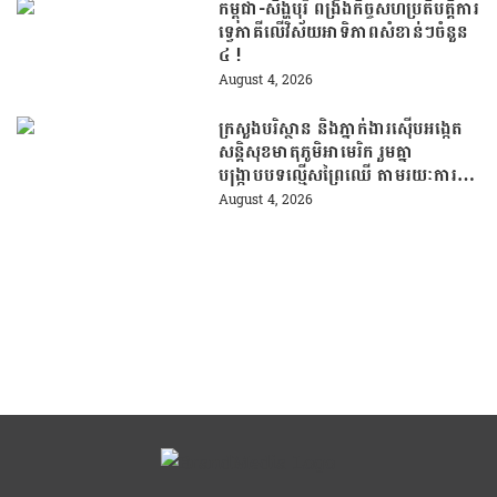
កម្ពុជា-សិង្ហបុរី ពង្រឹងកិច្ចសហប្រតិបត្តិការ
ទ្វេភាគីលើវិស័យអាទិភាពសំខាន់ៗចំនួន
៤ !
August 4, 2026
ក្រសួងបរិស្ថាន និងភ្នាក់ងារស៊ើបអង្កេត
សន្តិសុខមាតុភូមិអាមេរិក រួមគ្នា
បង្រ្កាបបទល្មើសព្រៃឈើ តាមរយៈការប្រើ
ប្រាស់បច្ចេកវិទ្យា
August 4, 2026