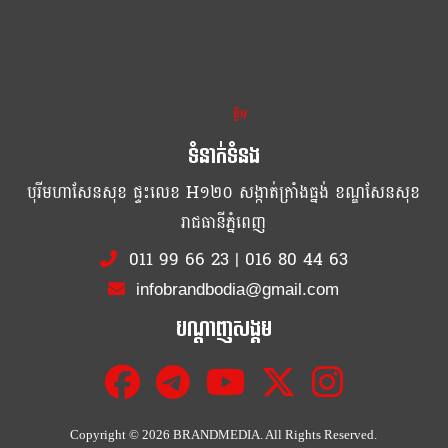
ខ្លឹម ខ្លី រហ័ស
ទំនាក់ទំនង
បុរីមហាសែនសុខ ផ្ទះលេខ H១២០ សង្កាត់ក្រាំងធ្នង់ ខណ្ឌសែនសុខ
រាជធានីភ្នំពេញ
011 99 66 23
|
016 80 44 63
infobrandbodia@gmail.com
បណ្ដាញសង្គម
Copyright ©
2026 BRANDMEDIA. All Rights Reserved.