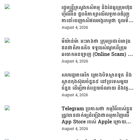
រដ្ឋមន្រ្តីក្រសួងកសិកម្ម និងដៃគូរក្រុមហ៊ុន
ហ្វីលីពីន ជួបពិភាក្សាលើលទ្ធភាពជំរុញ
ការនាំចេញកសិផលអង្ករកម្ពុជា ចូលទី
ផ្សារហ្វីលីពីន
August 4, 2026
មីយ៉ាន់ម៉ា អះអាងថា ក្រុមប្រដាប់អាវុធ
ជនជាតិភាគតិច ទទួលសំណូកពីក្រុម
ឆបោកអនឡាញ (Online Scam) ជា
ថ្នូរនឹងការជួយរត់ចូលប្រទេសថៃ!
August 4, 2026
សហរដ្ឋអាមេរិក គ្រោងបិទស្ថានទូត និង
ស្ថានកុងស៊ុលចំនួន៥ នៅប្រទេសមួយ
ចំនួន ដើម្បីកាត់បន្ថយចំណាយ និងវត្ត
មានការទូតដែលគ្មានប្រសិទ្ធភាព
August 4, 2026
Telegram ប្រកាសថា កម្មវិធីរបស់ខ្លួន
ត្រូវបានដាក់ឲ្យដំឡើងជាធម្មតាវិញលើ
App Store របស់ Apple ក្រោយបាត់
ខ្លួនដោយគ្មានការបញ្ជាក់ពីមូលហេតុ
August 4, 2026