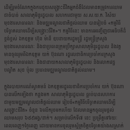
ដើម្បីរួមចំណែកក្នុងការជួយសង្គ្រោះជីវិតអ្នកជំងឺដែលមានតម្រូវការឈាម
ជាចំបាច់ សាលាភូមិន្ទរដ្ឋបាល សហការជាមួយ ស.ស.យ.ក. វិស័យ
មុខងារសាធារណៈ និងមជ្ឈមណ្ឌលជាតិផ្តល់ឈាម បានរៀបចំ «កម្មវិធី
បរិច្ចាគឈាមដើម្បីសង្គ្រោះជីវិត»។ កម្មវិធីនេះ មានការអញ្ជើញជាអធិបតីដ៏
ខ្ពង់ខ្ពស់ ឯកឧត្តម ហ៊ុន ម៉ានី ឧបនាយករដ្ឋមន្ត្រី រដ្ឋមន្ត្រីក្រសួង
មុខងារសាធារណៈ និងជាប្រធានក្រុមប្រឹក្សាសាលាភូមិន្ទរដ្ឋបាល និងវត្ត
មានចូលរួមពីឯកឧត្តម យក់ ប៊ុនណា រដ្ឋលេខាធិការប្រចាំការក្រសួង
មុខងារសាធារណៈ និងជានាយកសាលាភូមិន្ទរដ្ឋបាល និងលោកវេជ្ជ
បណ្ឌិត សុខ ប៉ូល ប្រធានមជ្ឈមណ្ឌលជាតិផ្តល់ឈាម។
ក្នុងរបាយការណ៍ស្វាគមន៍ ឯកឧត្តមរដ្ឋលេខាធិការប្រចាំការ យក់ ប៊ុនណា
បានលើកឡើងថា កន្លងមក សាលាភូមិន្ទរដ្ឋបាល ធ្លាប់បានសហការ
ជាមួយមជ្ឈមណ្ឌលជាតិផ្តល់ឈាម រៀបចំ«កម្មវិធីបរិច្ចាគឈាមដើម្បី
សង្គ្រោះជីវិត» ចំនួន ៦លើករួចមកហើយ ដែលមានអ្នកចូលរួមផ្តល់
ឈាមសរុប ៦៥៩អង្គ/នាក់។ សម្រាប់លើកទី៧ នេះ ប្រព្រឹត្តទៅរយៈ
ពេលពេញ១ថ្ងៃពេញ ដោយមានការចូលរួមស្ម័គ្រចិត្តបរិច្ចាគយ៉ាងសស្រាក់