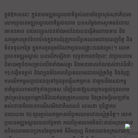
ក្នុងឱកាសនេះ ក្នុងនាមមជ្ឈមណ្ឌលជាតិផ្តល់ឈាមនៃក្រសួងសុខាភិបាល
លោកប្រធានមជ្ឈមណ្ឌលជាតិផ្តល់ឈាម បានសម្តែងការស្វាគមន៍ដោយ
មោទនភាព ដល់សប្បុរសជនទាំងអស់ដែលបានធ្វើអំណោយទាន និង
សកម្មភាពគ្រប់បែបយ៉ាងក្នុងការជំរុញការបរិច្ចាគឈាមដោយពេញចិត្ត និង
មិនទទួលកម្រៃ ក្នុងការចូលរួមចំណែកជួយសង្គ្រោះជនរងគ្រោះ។ លោក
ប្រធានមជ្ឈមណ្ឌល បានលើកឡើងថា យុទ្ធនាការនាថ្ងៃនេះ ជាប្រធានបទ
ដ៏មានអត្ថន័យសម្រាប់យើងទាំងអស់គ្នា និងមានគោលបំណងសំខាន់ពីរគឺ៖
១).បង្កើតទម្លាប់ និងវប្បធម៌នៃការបរិច្ចាគឈាមដោយស្ម័គ្រចិត្ត និងជំរុញ
ការលើកកម្ពស់ប្រជាជនទូទៅចូលរួមធ្វើសកម្មភាព ជាមួយនឹងសេវាកម្ម
ជាតិផ្តល់ឈាមនៅទូទាំងប្រទេស ដើម្បីធានាឱ្យបាននូវការផ្តល់ជូនឈាម
គ្រប់គ្រាន់សម្រាប់អ្នកជំងឺដែលកំពុងត្រូវការឈាម និងគ្រប់មន្ទីរពេទ្យទាំង
អស់ដោយមិនមានការរើសអើងជាតិសាសន៍ សាសនា ឬនិន្នាការ
នយោបាយ ២).ផ្សារភ្ជាប់សកម្មភាពបរិច្ចាគឈាមដោយស្ម័គ្រចិត្ត។ លោក
ប្រធានមជ្ឈមណ្ឌលបានបន្ថែមថា ការបរិច្ចាគឈាមមិនប៉ះពាល់សុខភាពទេ
ហើយឈាមមានប្រភពតែមួយគត់ គឺពីមនុស្ស មិនមានរោងចក្រណាអាច