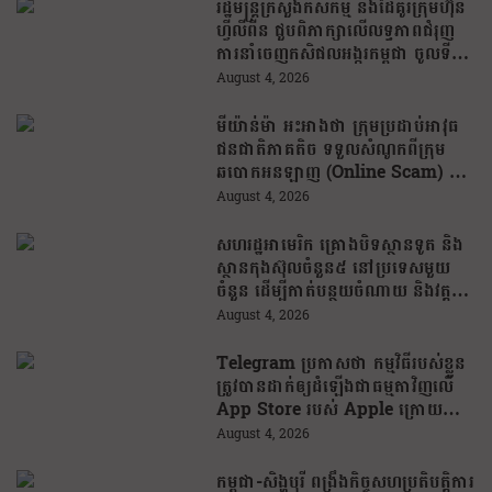
រដ្ឋមន្រ្តីក្រសួងកសិកម្ម និងដៃគូរក្រុមហ៊ុន
ហ្វីលីពីន ជួបពិភាក្សាលើលទ្ធភាពជំរុញ
ការនាំចេញកសិផលអង្ករកម្ពុជា ចូលទី
ផ្សារហ្វីលីពីន
August 4, 2026
មីយ៉ាន់ម៉ា អះអាងថា ក្រុមប្រដាប់អាវុធ
ជនជាតិភាគតិច ទទួលសំណូកពីក្រុម
ឆបោកអនឡាញ (Online Scam) ជា
ថ្នូរនឹងការជួយរត់ចូលប្រទេសថៃ!
August 4, 2026
សហរដ្ឋអាមេរិក គ្រោងបិទស្ថានទូត និង
ស្ថានកុងស៊ុលចំនួន៥ នៅប្រទេសមួយ
ចំនួន ដើម្បីកាត់បន្ថយចំណាយ និងវត្ត
មានការទូតដែលគ្មានប្រសិទ្ធភាព
August 4, 2026
Telegram ប្រកាសថា កម្មវិធីរបស់ខ្លួន
ត្រូវបានដាក់ឲ្យដំឡើងជាធម្មតាវិញលើ
App Store របស់ Apple ក្រោយបាត់
ខ្លួនដោយគ្មានការបញ្ជាក់ពីមូលហេតុ
August 4, 2026
កម្ពុជា-សិង្ហបុរី ពង្រឹងកិច្ចសហប្រតិបត្តិការ