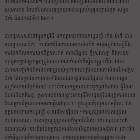
ផលិតឈាមបានទេ។ ការបរិច្ចាគឈាមមិនត្រឹមតែមិនមានផលប៉ះពាល់
សុខភាពទេ ថែមទាំងមានអត្ថប្រយោជន៍សម្រាប់បុគ្គលផ្ទាល់ខ្លួន សង្គម
ជាតិ និងបរមជាតិខាងមុខ។
មានប្រសាសន៍នៅក្នុងកម្មវិធី ឯកឧត្តមឧបនាយករដ្ឋមន្ត្រី ហ៊ុន ម៉ានី​ បាន
មានប្រសាសន៍ថា “ការចែករំលែកឈាមរបស់យើង មានអត្ថន័យស្មើនឹង
ការចែករំលែកការយកចិត្តទុកដាក់ ការឈឺឆ្អាល ក្តីស្រលាញ់ និងការរួម
សុខរួមទុក្ខជាមួយអ្នកត្រូវការឈាមជាចំបាច់ដើម្បីសង្គ្រោះជីវិត ដែល
បានសបញ្ជាក់អំពីភាពជាគម្រូរបស់ប្រជាពលរដ្ឋដែលជាកោសិការនៃសង្គម
ជាតិ ដែលគ្រប់សកម្មភាពទាំងអស់ដែលផ្តល់ផលវិជ្ជមាន ចំពោះសង្គម
សុទ្ធតែមានតម្លៃដ៏ធំធេង ទោះបីជាសកម្មភាពនោះតូចឬធំក៏ដោយ អ្វីដែល
ចំបាច់បំផុតគឺឆន្ទៈ ក្នុងការជួយសង្គ្រោះអាយុជីវិតមនុស្សដែលត្រូវការឈាម
ដែលអ្នកបរិច្ចាគឈាមអាចធ្វើទៅបាន។” ក្នុងស្មារតីរួបរួមសាមគ្គីនេះ ឯក
ឧត្តមឧបនាយករដ្ឋមន្ត្រី បានលើកឡើងថា “ការចូលរួមរបស់សប្បុរស
ជននាពេលនេះ បានបង្ហាញនូវរូបភាពថ្មីមួយនៃវីរជន ដែលបានលៈបង់
ឈាមស្រស់ ទោះមិនមែនក្នុងរូបភាពនៃការស្វែងរកសុខសន្តិភាព ទោះមិន
ពាក់ព័ន្ធទៅលើការរក្សាស្ថេរភាព ឬការចូលរួមសមរភូមិសង្គ្រាម តែជា