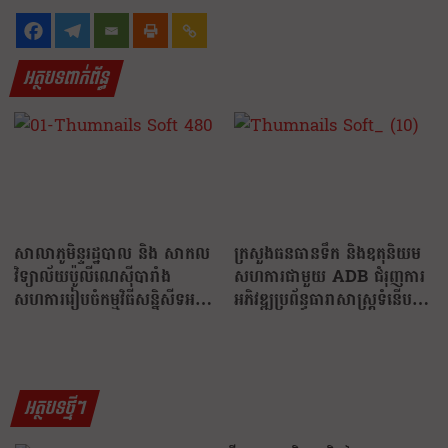
អត្ថបទពាក់ព័ន្ធ
សាលាភូមិន្ទរដ្ឋបាល និង សាកល
ក្រសួងធនធានទឹក និងឧតុនិយម
វិទ្យាល័យប៉ូលីណេស៊ីបារាំង
សហការជាមួយ ADB ជំរុញការ
សហការរៀបចំកម្មវិធីសន្និសីទអន្តរ
អភិវឌ្ឍប្រព័ន្ធធារាសាស្ត្រទំនើប…
ជាតិស្តីពី…
អត្ថបទថ្មីៗ