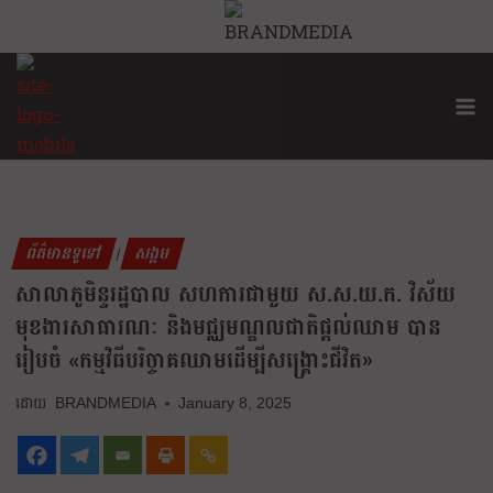
ព័ត៌មានទូទៅ
សង្គម
|
សាលាភូមិន្ទរដ្ឋបាល សហការជាមួយ ស.ស.យ.ក. វិស័យ
មុខងារសាធារណៈ និងមជ្ឈមណ្ឌលជាតិផ្តល់ឈាម បាន
រៀបចំ «កម្មវិធីបរិច្ចាគឈាមដើម្បីសង្គ្រោះជីវិត»
BRANDMEDIA
January 8, 2025