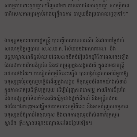
សកម្មភាពចេះជួយគ្នាទៅវិញទៅមក ភាតរភាពនៃការជួយគ្នា សាមគ្គីភាព
ជាពិសេសការផ្សារភ្ជាប់រវាងមន្ត្រីរាជការ ជាមួយនឹងប្រជាពលរដ្ឋទូទៅ។”
ឯកឧត្តមឧបនាយករដ្ឋមន្ត្រី បានធ្វើការកោតសរសើរ និងវាយតម្លៃដល់
សាលាភូមិន្ទរដ្ឋបាល ស.ស.យ.ក. វិស័យមុខងារសាធារណៈ​ និង
មជ្ឈមណ្ឌលជាតិផ្តល់ឈាមដែលបានខិតខំរៀបចំកម្មវិធីនាពេលនេះឡើង
ដែលជាកាយវិការដ៏ប្រពៃ និងជាគម្រូល្អក្នុងសង្គមជាតិ ក្នុងនាមជាមន្ត្រី
រាជការផងដែរ។ ការរៀបចំកម្មវិធីនេះឡើង បានបង្កប់នូវសារអប់រំមួយឱ្យ
មនុស្សគ្រប់រូបចូលរួមធ្វើអំពើល្អក្នុងសង្គម ក៏ចូលរួមចំណែកយ៉ាងសំខាន់
ក្នុងភាពជាគម្រូដ៏ត្រឹមត្រូវមួយ ដើម្បីជំរុញភាពជាគម្រូ កាយវិការដ៏ប្រពៃ
និងការផ្សាភ្ជាប់ទំនាក់ទំនងជិតស្និទ្ធរវាងថ្នាក់ដឹកនាំ និងមន្ត្រីរាជការ
ផងដែរ។​ឯកឧត្តមសង្ឃឹមថាតាមរយៈកម្មវិធីនេះ នឹងអាចជំរុញសកម្មភាព
មនុស្សធម៌ឱ្យកាន់តែផុលផុស និងមានការចូលរួមពីសំណាក់ក្រសួង
ស្ថាប័ន គ្រឹះស្ថានបណ្តុះបណ្តាលដទៃបន្ថែមទៀត៕