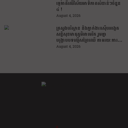
ទ្វេភាគីលើវិស័យអាទិភាពសំខាន់ៗចំនួន
៤ !
August 4, 2026
ក្រសួងបរិស្ថាន និងភ្នាក់ងារស៊ើបអង្កេត
សន្តិសុខមាតុភូមិអាមេរិក រួមគ្នា
បង្រ្កាបបទល្មើសព្រៃឈើ តាមរយៈការប្រើ
ប្រាស់បច្ចេកវិទ្យា
August 4, 2026
ខ្លឹម ខ្លី រហ័ស