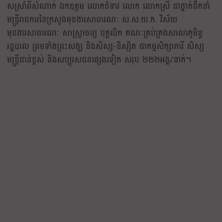
សស្រាំពីសំណាក់ ឯកឧត្តម លោកជំទាវ លោក លោកស្រី ជាថ្នាក់ដឹកនាំ
មន្ត្រីរាជការនៃក្រសួងមុខងារសាធារណៈ ស.ស.យ.ក. វិស័យ
មុខងារសាធារណៈ សាស្ត្រាចារ្យ បុគ្គលិក គណៈគ្រប់គ្រងសាលាភូមិន្ទ
រដ្ឋបាល ព្រមទាំងព្រះសង្ឃ និងសិស្ស-និស្សិត ជាកម្មសិក្សាការី សិស្ស
មន្ត្រីជាន់ខ្ពស់ និងសប្បុរសជនផ្សេងទៀត សរុប ២២២អង្គ/នាក់។