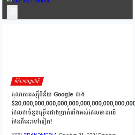
ព័ត៌មានអន្តរជាតិ
តុលាការរុស្ស៊ីពិន័យ Google ជាង
$20,000,000,000,000,000,000,000,000,000,00
ដែលជាចំនួនច្រើនជាងប្រាក់ទាំងអស់ដែលមានលើ
ផែនដីនេះទៅទៀត!