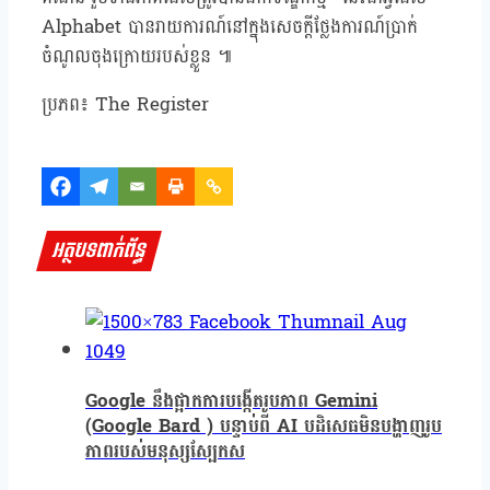
Alphabet បានរាយការណ៍នៅក្នុងសេចក្តីថ្លែងការណ៍ប្រាក់
ចំណូលចុងក្រោយរបស់ខ្លួន ៕
ប្រភព៖ The Register
អត្ថបទពាក់ព័ន្ធ
Google នឹងផ្អាកការបង្កើតរូបភាព Gemini
(Google Bard ) បន្ទាប់ពី AI បដិសេធមិនបង្ហាញរូប
ភាពរបស់មនុស្សស្បែកស