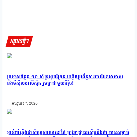
អត្ថបទថ្មីៗ
ប្រទេសចំនួន ១០ គាំទ្រអ៊ុយក្រែន បង្កើតប្រព័ន្ធការពារដែនអាកាស
និងមីស៊ីលបាលីស្ទិក រួមគ្នាជាមួយអឺរ៉ុប!
August 7, 2026
ខ្មាន់កាំភ្លើងជាសិស្សសាលានៅថៃ ត្រូវអាជ្ញាធរស៊ើបដឹងថា បានសម្លាប់