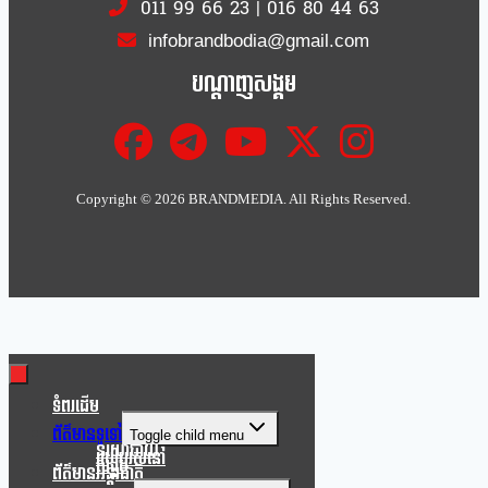
011 99 66 23
|
016 80 44 63
infobrandbodia@gmail.com
បណ្ដាញសង្គម
Copyright ©
2026 BRANDMEDIA. All Rights Reserved.
Clo
this
mod
ទំពរដើម
ព័ត៌មានទូទៅ
Toggle child menu
នយោបាយ
របៀបរស់នៅ
សង្គម
ព័ត៌មានអន្តរជាតិ