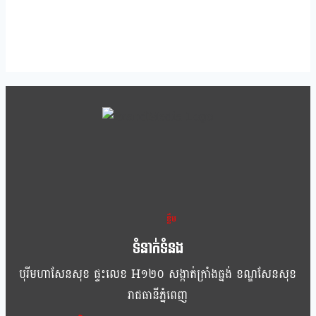
ខ្លឹម ខ្លី រហ័ស
ទំនាក់ទំនង
បុរីមហាសែនសុខ ផ្ទះលេខ H១២០ សង្កាត់ក្រាំងធ្នង់ ខណ្ឌសែនសុខ
រាជធានីភ្នំពេញ