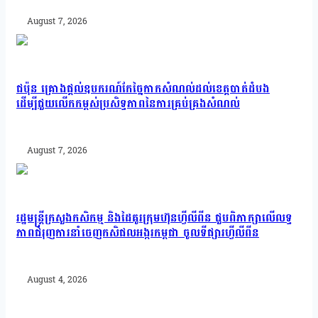
August 7, 2026
ជប៉ុន គ្រោងផ្តល់ឧបករណ៍កែច្នៃកាកសំណល់ដល់ខេត្តបាត់ដំបង
ដើម្បីជួយលើកកម្ពស់ប្រសិទ្ធភាពនៃការគ្រប់គ្រងសំណល់
August 7, 2026
រដ្ឋមន្រ្តីក្រសួងកសិកម្ម និងដៃគូរក្រុមហ៊ុនហ្វីលីពីន ជួបពិភាក្សាលើលទ្ធ
ភាពជំរុញការនាំចេញកសិផលអង្ករកម្ពុជា ចូលទីផ្សារហ្វីលីពីន
August 4, 2026