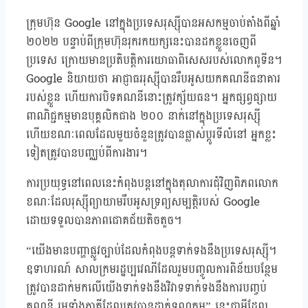
ក្រុមហ៊ុន Google នៅក្នុងប្រទេសរុស្ស៊ីបានអសកម្មចាប់តាំងពីឆ្នាំ
២០២២ បន្ទាប់ពីក្រុមហ៊ុនរុករកយក្សនេះបានដកខ្លួនចេញពី
ប្រទេស ក្រោយមានប្រតិបត្តិការយោធាពិសេសរបស់លោកពូទីន។
Google និយាយថា អាជ្ញាធររុស្ស៊ីបានរឹបអូសយកគណនីធនាគារ
របស់ខ្លួន ហើយការបិទគណនីនោះត្រូវក្ស័យធន។ អ្នកផ្សព្វផ្សាយ
ពាណិជ្ជកម្មមានបុគ្គលិកជាង ២០០ នាក់នៅក្នុងប្រទេសរុស្ស៊ី
ហើយខណៈពេលដែលមួយចំនួនត្រូវបានផ្លាស់ប្តូរទីលំនៅ អ្នកខ្លះ
ទៀតត្រូវបានបញ្ឈប់ពីការងារ។
ការប្រយុទ្ធនៅពេលនេះកំពុងបន្តនៅក្នុងតុលាការជុំវិញពិភពលោក
ខណៈដែលរុស្ស៊ីព្យាយាមរឹបអូសទ្រព្យសម្បត្តិរបស់ Google
ដោយទទួលបានភាពជោគជ័យតិចតួច។
“យើងមានបញ្ហាផ្លូវច្បាប់ដែលកំពុងបន្តទាក់ទងនឹងប្រទេសរុស្ស៊ី។
ឧទាហរណ៍ សាលក្រមរដ្ឋប្បវេណីដែលរួមបញ្ចូលការពិន័យបន្ថែម
ត្រូវបានដាក់មកលើយើងទាក់ទងនឹងវិវាទទាក់ទងនឹងការបញ្ចប់
គណនី រួមទាំងភាគីដែលត្រូវបានដាក់ទណ្ឌកម្ម” នេះជាអ្វីដែល