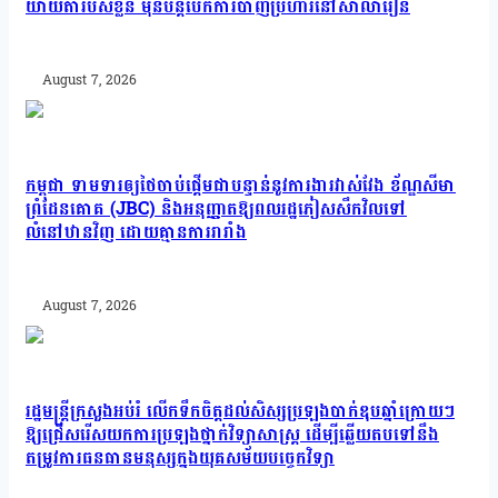
យាយតារបស់ខ្លួន មុនបន្តបើកការបាញ់ប្រហារនៅសាលារៀន
August 7, 2026
កម្ពុជា ទាមទារឲ្យថៃចាប់ផ្តើមជាបន្ទាន់នូវការងារវាស់វែង ខ័ណ្ឌសីមា
ព្រំដែនគោគ (JBC) និងអនុញ្ញាតឱ្យពលរដ្ឋភៀសសឹកវិលទៅ
លំនៅឋានវិញ ដោយគ្មានការរារាំង
August 7, 2026
រដ្ឋមន្រ្តីក្រសួងអប់រំ លើកទឹកចិត្តដល់សិស្សប្រឡងបាក់ឌុបឆ្នាំក្រោយៗ
ឱ្យជ្រើសរើសយកការប្រឡងថ្នាក់វិទ្យាសាស្ត្រ ដើម្បីឆ្លើយតបទៅនឹង
តម្រូវការធនធានមនុស្សក្នុងយុគសម័យបច្ចេកវិទ្យា