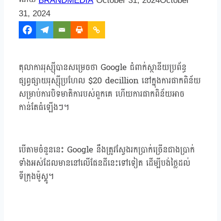
BRANDMEDIA
October 31, 2024
October
31, 2024
តុលាការរុស្ស៊ីបានសម្រេចថា Google ជំពាក់ស្ថានីយប្រព័ន្ធ
ផ្សព្វផ្សាយរុស្ស៊ីប្រហែល $20 decillion នៅក្នុងការផាកពិន័យ
សម្រាប់ការបិទមាតិការបស់ពួកគេ ហើយការផាកពិន័យអាច
កាន់តែធំឡើងៗ។
បើតាមចំនួននេះ Google នឹងត្រូវស្វែងរកប្រាក់ច្រើនជាងប្រាក់
ទាំងអស់ដែលមាននៅលើផែនដីនេះទៅទៀត ដើម្បីបង់ថ្លៃដល់
ទីក្រុងម៉ូស្គូ។