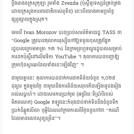
ប្តឹងរោងចក្រសូកូឡា រួមទាំង Zvezda (ប៉ុស្តិ៍ទូរទស្សន៍គ្រប់គ្រង
ដោយក្រសួងការពារជាតិរបស់ពូទីន) នេះបើយោងតាមប្រព័ន្ធ
ផ្សព្វផ្សាយក្នុងស្រុក។
មេធាវី Ivan Morozov បានប្រាប់សារព័ត៌មានរដ្ឋ TASS ថា
“Google ត្រូវបានតុលាការរុស្ស៊ីហៅឱ្យទទួលខុសត្រូវផ្នែក
រដ្ឋបាលក្រោមមាត្រា ១៣ ១៤ នៃក្រមព្រហ្មទណ្ឌរដ្ឋបាលសម្រាប់
ការដកប៉ុស្តិ៍នៅលើវេទិកា YouTube ។ តុលាការបានបញ្ជាឱ្យ
ក្រុមហ៊ុនស្តារឆានែលទាំងនេះឡើងវិញ” ។
ជាមួយគ្នានេះ តុលាការបានដាក់ការផាកពិន័យចំនួន ១,០២៥
ដុល្លារ ក្នុងមួយថ្ងៃ ជាមួយនឹងការពិន័យសរុបកើនឡើងទ្វេដងរៀង
រាល់សប្តាហ៍។ ដោយសារការប្រាក់រួម (អច្ឆរិយៈទីប្រាំបីរបស់
ពិភពលោក) Google ឥឡូវនេះកំពុងជាប់ទាក់ទិននឹងចំនួនទឹក
ប្រាក់ដ៏ឆ្កួតលីលា ឬអ្វីដែលចៅក្រមកាលពីថ្ងៃចន្ទហៅថា “ករណី
ដែលមានលេខសូន្យច្រើន”។