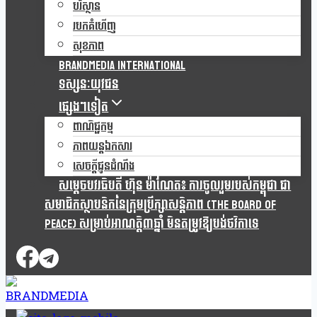
បរិស្ថាន
របកគំហើញ
សុខភាព
Brandmedia international
ទស្សនៈយុវជន
ផ្សេងៗទៀត
ពាណិជ្ជកម្ម
ភាពយន្តឯកសារ
សេចក្តីជូនដំណឹង
សម្តេចបវរធិបតី ហ៊ុន ម៉ាណែត៖ ការចូលរួមរបស់កម្ពុជា ជា
សមាជិកស្ថាបនិកនៃក្រុមប្រឹក្សាសន្តិភាព (The Board Of
Peace) សម្រាប់អាណត្តិ៣ឆ្នាំ មិនតម្រូវឱ្យបង់ថវិកាទេ