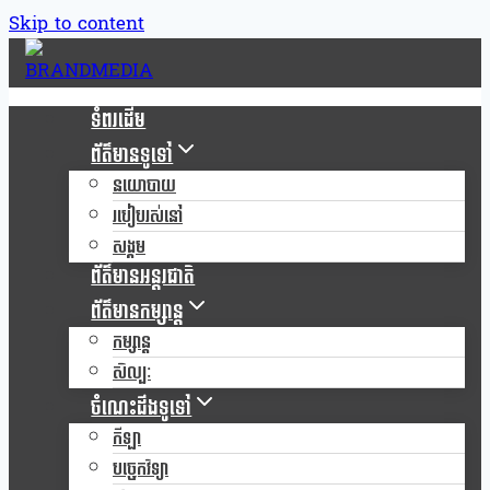
Skip to content
ទំពរដើម
ព័ត៌មានទូទៅ
នយោបាយ
របៀបរស់នៅ
សង្គម
ព័ត៌មានអន្តរជាតិ
ព័ត៌មានកម្សាន្ត
កម្សាន្ត
សិល្បៈ
ចំណេះដឹងទូទៅ
កីឡា
បច្ចេកវិទ្យា