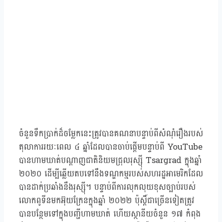
ចំនួនទឹកប្រាក់ដ៏ចម្លែកនេះត្រូវបានគណនាបន្ទាប់ពីសំណុំរឿងរបស់
តុលាការរយៈពេល ៤ ឆ្នាំដែលបានចាប់ផ្តើមបន្ទាប់ពី YouTube
បានហាមឃាត់បណ្តាញជាតិនិយមជ្រុលរុស្ស៊ី Tsargrad ក្នុងឆ្នាំ
២០២០ ដើម្បីឆ្លើយតបទៅនឹងទណ្ឌកម្មរបស់សហរដ្ឋអាមេរិកដែល
បានដាក់ប្រឆាំងនឹងរុស្ស៊ី។ បន្ទាប់ពីការលុកលុយខុសច្បាប់របស់
លោកពូទីនមកអ៊ុយក្រែនក្នុងឆ្នាំ ២០២២ ប៉ុស្តិ៍ជាច្រើនទៀតត្រូវ
បានបន្ថែមទៅក្នុងបញ្ជីហាមឃាត់ ហើយស្ថានីយចំនួន ១៧ កំពុង