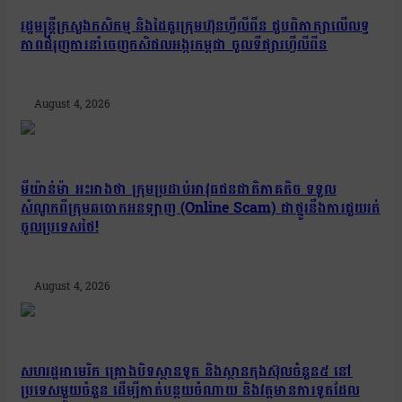
រដ្ឋមន្រ្តីក្រសួងកសិកម្ម និងដៃគូរក្រុមហ៊ុនហ្វីលីពីន ជួបពិភាក្សាលើលទ្ធ
ភាពជំរុញការនាំចេញកសិផលអង្ករកម្ពុជា ចូលទីផ្សារហ្វីលីពីន
August 4, 2026
មីយ៉ាន់ម៉ា អះអាងថា ក្រុមប្រដាប់អាវុធជនជាតិភាគតិច ទទួល
សំណូកពីក្រុមឆបោកអនឡាញ (Online Scam) ជាថ្នូរនឹងការជួយរត់
ចូលប្រទេសថៃ!
August 4, 2026
សហរដ្ឋអាមេរិក គ្រោងបិទស្ថានទូត និងស្ថានកុងស៊ុលចំនួន៥ នៅ
ប្រទេសមួយចំនួន ដើម្បីកាត់បន្ថយចំណាយ និងវត្តមានការទូតដែល