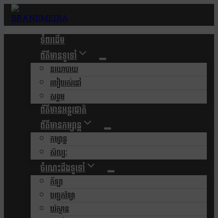
Skip
to
content
ទំពរដើម
ព័ត៌មានទូទៅ
នយោបាយ
របៀបរស់នៅ
សង្គម
ព័ត៌មានអន្តរជាតិ
ព័ត៌មានកម្សាន្ត
កម្សាន្ត
សិល្បៈ
ចំណេះដឹងទូទៅ
កីឡា
បច្ចេកវិទ្យា
បរិស្ថាន