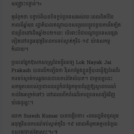
សង្រ្គោះបន្ទាន់។»
គួររំឭកថា បន្ទាប់ពីបានបិទខ្ទប់ប្រទេសអស់រយៈពេលជិតបីខែ
កាលពីឆ្នាំមុន រដ្ឋាភិបាលឥណ្ឌាបានសម្រេចបន្ធូរបន្ថយការរឹតត្បិត
ជាច្រើននៅដើមឆ្នាំ២០២១នេះ បើទោះបីជាបណ្ដាប្រទេសផ្សេង
ទៀតនៅបន្តអនុវត្តវិធានការទប់ស្កាត់កូវីដ-១៩ យ៉ាងសកម្ម
ក៏ដោយ។
ប្រធានផ្នែកឱសថសាស្ត្រនៃមន្ទីរពេទ្យ Lok Nayak Jai
Prakash បានលើកឡើងថា វីរុសបម្លែងខ្លួនថ្មីបានធ្វើឱ្យដំណើរ
ការទប់ស្កាត់ការឆ្លងរាលដាលកាន់តែលំបាក។ ជាមួយគ្នានេះ
សកម្មភាពរបស់ប្រជាពលរដ្ឋក៏ជាផ្នែកមួយជំរុញឱ្យស្ថានការណ៍
កាន់តែអាក្រក់ទៅៗ នៅពេលបើកដំណើរការប្រទេសឡើងវិញ
យ៉ាងដូច្នេះ។
លោក Suresh Kumar បានបង្ហើបថា៖ «ពលរដ្ឋមិនចូលរួម
អនុវត្តវិធានការណ៍ទប់ស្កាត់កូវីដ-១៩ ពោលគឺពួគគេគ្មានទំនួល
ខុសត្រូវទាល់តែសោះ។»៕