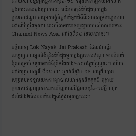
ដោយសារចំនួនអ្នកឆ្លងជំងឺកូវីដ-១៩ កំពុងកើនឡើងយ៉ាងគំហុក
ក្នុងរយៈពេលចុងក្រោយនេះ មន្ទីរពេទ្យដ៏ធំបំផុតមួយក្នុង
ប្រទេសឥណ្ឌា សម្រេចបង្ខំចិត្តដាក់អ្នកជំងឺពីរនាក់សម្រាកព្យាបាល
នៅលើគ្រែតែមួយ។ នេះបើតាមការចេញផ្សាយរបស់សារព័ត៌មាន
Channel News Asia នៅថ្ងៃទី១៥ ខែមេសានេះ។
មន្ទីរពេទ្យ Lok Nayak Jai Prakash ដែលជាមន្ទីរ
ពេទ្យព្យបាលអ្នកជំងឺកូវីដធំបំផុតមួយក្នុងប្រទេសឥណ្ឌា មានបំពាក់
គ្រែសម្រាប់ទទួលអ្នកជំងឺត្រឹមតែជាង១៥០០គ្រែប៉ុណ្ណោះ។ ហើយ
នៅថ្ងៃព្រហស្បតិ៍ ទី១៥ នេះ អ្នកជំងឺកូវីដ-១៩ ជាច្រើនបាន
សម្រុកមកទទួលយកការព្យាបាលយ៉ាងភ្លូកទឹកភ្លូកដី ក្រោយ
ប្រទេសឥណ្ឌាប្រកាសរកឃើញករណីវិជ្ជមានកូវីដ-១៩ថ្មី រហូត
ដល់ជាង២សែននាក់នៅក្នុងថ្ងៃជាមួយគ្នានេះ។