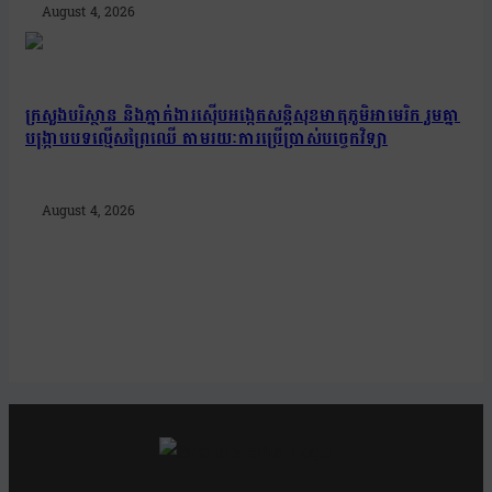
August 4, 2026
ក្រសួងបរិស្ថាន និងភ្នាក់ងារស៊ើបអង្កេតសន្តិសុខមាតុភូមិអាមេរិក រួមគ្នា
បង្រ្កាបបទល្មើសព្រៃឈើ តាមរយៈការប្រើប្រាស់បច្ចេកវិទ្យា
August 4, 2026