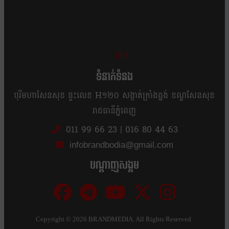
ខ្លឹម ខ្លី រហ័ស
ទំនាក់ទំនង
បុរីមហាសែនសុខ ផ្ទះលេខ H១២០ សង្កាត់ក្រាំងធ្នង់ ខណ្ឌសែនសុខ
រាជធានីភ្នំពេញ
011 99 66 23
|
016 80 44 63
infobrandbodia@gmail.com
បណ្ដាញសង្គម
Copyright ©
2026 BRANDMEDIA. All Rights Reserved.