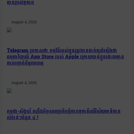
គ្មានប្រសិទ្ធភាព
August 4, 2026
Telegram ប្រកាសថា កម្មវិធីរបស់ខ្លួនត្រូវបានដាក់ឲ្យដំឡើងជា
ធម្មតាវិញលើ App Store របស់ Apple ក្រោយបាត់ខ្លួនដោយគ្មាន
ការបញ្ជាក់ពីមូលហេតុ
August 4, 2026
កម្ពុជា-សិង្ហបុរី ពង្រឹងកិច្ចសហប្រតិបត្តិការទ្វេភាគីលើវិស័យអាទិភាព
សំខាន់ៗចំនួន ៤ !