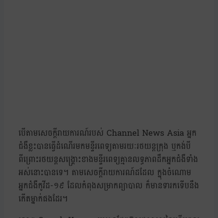
បើតាមសេចក្ដីរាយការណ៍របស់ Channel News Asia អ្នក
ជំងឺខ្លះបានធ្វើដំណើរមកមន្ទីរពេទ្យតាមរយៈរថយន្តក្រុង ឬកង់បី
ពីព្រោះរថយន្តសង្គ្រោះខាងមន្ទីរពេទ្យគ្មានលទ្ធភាពដឹកអ្នកជំងឺទាំង
អស់នោះបានទេ។ តាមសេចក្ដីរាយការណ៍ដដែល ក្នុងចំណោម
អ្នកជំងឺកូវីដ-១៩ ដែលកំពុងសម្រាកព្យាបាល ក៏មានទារកទើបនឹង
កើតម្នាក់ផងដែរ។