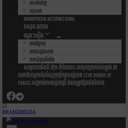
របកគំហើញ
សុខភាព
Brandmedia international
ទស្សនៈយុវជន
ផ្សេងៗទៀត
ពាណិជ្ជកម្ម
ភាពយន្តឯកសារ
សេចក្តីជូនដំណឹង
សម្តេចបវរធិបតី ហ៊ុន ម៉ាណែត៖ ការចូលរួមរបស់កម្ពុជា ជា
សមាជិកស្ថាបនិកនៃក្រុមប្រឹក្សាសន្តិភាព (The Board Of
Peace) សម្រាប់អាណត្តិ៣ឆ្នាំ មិនតម្រូវឱ្យបង់ថវិកាទេ