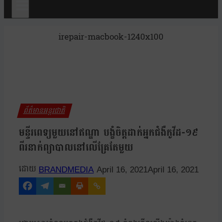
irepair-macbook-1240x100
ព័ត៌មានអន្តរជាតិ
មន្ទីរពេទ្យមួយនៅឥណ្ឌា បង្ខំចិត្តដាក់អ្នកជំងឺកូវីដ-១៩
ពីរនាក់ព្យាបាលនៅលើគ្រែតែមួយ
BRANDMEDIA
April 16, 2021
April 16, 2021