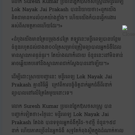
លោក Suresh Kumar ប្រធានផ្នែកឱសថសាស្រ្តនៃមន្ទីរពេទ្យ
Lok Nayak Jai Prakash បាននិយាយថា៖«ពួកយើង
ពិតជាមានការលំបាកយ៉ាងខ្លាំង។ ហើយយើងក៏បានធ្វើការងារ
អស់ពីសមត្ថភាពហើយដែរ។»
«ដំបូងយើងមានគ្រែបម្រុង៥៤គ្រែ ឥឡូវនេះមន្ទីរពេទ្យបានបន្ថែម
ចំនួនរហូតដល់ជាង៣០០គ្រែសម្រាប់ត្រៀមព្យាបាលអ្នកជំងឺដែល
មានស្ថានភាពធ្ងន់ធ្ងរ។ តែយ៉ាងណាក៏ដោយ ចំនួននេះនៅមិនទាន់
អាចឆ្លើយតបទៅនឹងស្ថានភាពជាក់ស្ដែងបាននៅឡើយ។»
ដើម្បីដោះស្រាយបញ្ហានេះ មន្ទីរពេទ្យ Lok Nayak Jai
Prakash គ្មានវិធីអ្វី ក្រៅពីការបង្ខំចិត្តដាក់អ្នកជំងឺពីរនាក់
ព្យាបាលនៅលើគ្រែតែមួយនោះទេ។
លោក Suresh Kumar ប្រធានផ្នែកឱសថសាស្រ្ត បាន
បញ្ជាក់ទៀតថា៖«ថ្ងៃនេះ មន្ទីរពេទ្យ Lok Nayak Jai
Prakash តែឯង បានទទួលអ្នកជំងឺកូវីដ-១៩ថ្មី ចំនួន១៥៨
នាក់ ហើយភាគច្រើននៃអ្នកជំងឺ សុទ្ធតែកំពុងស្ថិតក្នុងដំណាក់កាល