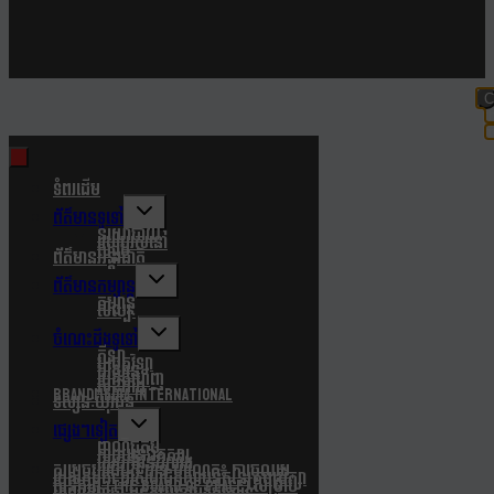
C
t
m
ទំពរដើម
Toggle
ព័ត៌មានទូទៅ
child
នយោបាយ
របៀបរស់នៅ
menu
សង្គម
ព័ត៌មានអន្តរជាតិ
Toggle
ព័ត៌មានកម្សាន្ត
child
កម្សាន្ត
សិល្បៈ
menu
Toggle
ចំណេះដឹងទូទៅ
child
កីឡា
បច្ចេកវិទ្យា
menu
បរិស្ថាន
របកគំហើញ
សុខភាព
Brandmedia international
ទស្សនៈយុវជន
Toggle
ផ្សេងៗទៀត
child
ពាណិជ្ជកម្ម
ភាពយន្តឯកសារ
menu
សេចក្តីជូនដំណឹង
សម្តេចបវរធិបតី ហ៊ុន ម៉ាណែត៖ ការចូលរួម
របស់កម្ពុជា ជាសមាជិកស្ថាបនិកនៃក្រុមប្រឹក្សា
សន្តិភាព (The Board Of Peace) សម្រាប់