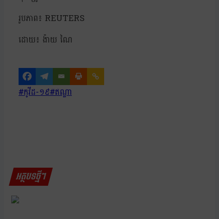
រូបភាព៖ REUTERS
ដោយ៖ ង៉ាយ ណៃ
Post
#
កូវីដ-១៩
#
ឥណ្ឌា
Tags:
អត្ថបទថ្មីៗ