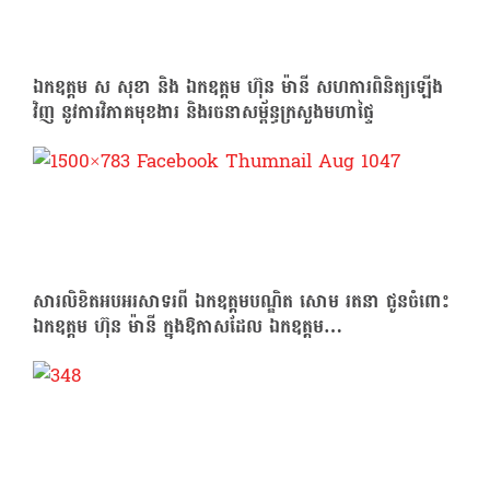
ឯកឧត្តម ស សុខា និង ឯកឧត្តម ហ៊ុន ម៉ានី សហការពិនិត្យឡើង
វិញ នូវការវិភាគមុខងារ និងរចនាសម្ព័ន្ធក្រសួងមហាផ្ទៃ
សារលិខិតអបអរសាទរពី ឯកឧត្តមបណ្ឌិត សោម រតនា ជូនចំពោះ
ឯកឧត្តម ហ៊ុន ម៉ានី ក្នុងឱកាសដែល ឯកឧត្តម…