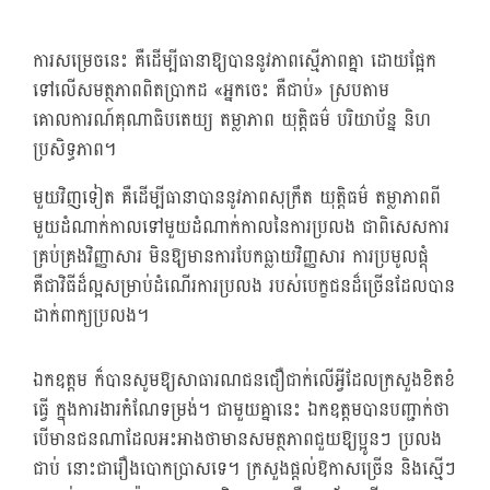
ការសម្រេចនេះ គឺដើម្បីធានាឱ្យបាននូវភាពស្មើភាពគ្នា ដោយផ្អែក
ទៅលើសមត្ថភាពពិតប្រាកដ «អ្នកចេះ គឺជាប់» ស្របតាម
គោលការណ៍គុណាធិបតេយ្យ តម្លាភាព យុត្តិធម៌ បរិយាប័ន្ន និហ
ប្រសិទ្ធភាព។
មួយវិញទៀត គឺដើម្បីធានាបាននូវភាពសុក្រឹត យុត្តិធម៌ តម្លាភាពពី
មួយដំណាក់កាលទៅមួយដំណាក់កាលនៃការប្រលង ជាពិសេសការ
គ្រប់គ្រងវិញ្ញាសារ មិនឱ្យមានការបែកធ្លាយវិញ្ញសារ ការប្រមូលផ្ដុំ
គឺជាវិធីដ៏ល្អសម្រាប់ដំណើរការប្រលង របស់បេក្ខជនដ៏ច្រើនដែលបាន
ដាក់ពាក្យប្រលង។
ឯកឧត្តម ក៏បានសូមឱ្យសាធារណជនជឿជាក់លើអ្វីដែលក្រសួងខិតខំ
ធ្វើ ក្នុងការងារកំណែទម្រង់។ ជាមួយគ្នានេះ ឯកឧត្តមបានបញ្ជាក់ថា
បើមានជនណាដែលអះអាងថាមានសមត្ថភាពជួយឱ្យប្អូនៗ ប្រលង
ជាប់ នោះជារឿងបោកប្រាសទេ។ ក្រសួងផ្ដល់ឱកាសច្រើន និងស្មើៗ