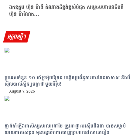
ឯកឧត្តម ហ៊ុន ម៉ានី តំណាងដ៏ខ្ពង់ខ្ពស់បំផុត សម្តេចមហាបវរធិបតី
ហ៊ុន ម៉ាណែត…
អត្ថបទថ្មីៗ
ប្រទេសចំនួន ១០ គាំទ្រអ៊ុយក្រែន បង្កើតប្រព័ន្ធការពារដែនអាកាស និងមី
ស៊ីលបាលីស្ទិក រួមគ្នាជាមួយអឺរ៉ុប!
August 7, 2026
ខ្មាន់កាំភ្លើងជាសិស្សសាលានៅថៃ ត្រូវអាជ្ញាធរស៊ើបដឹងថា បានសម្លាប់
យាយតារបស់ខ្លួន មុនបន្តបើកការបាញ់ប្រហារនៅសាលារៀន