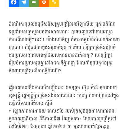
ដំណើរការប្រលងជ្រើសរើសគ្រូបង្រៀនអនុវិទ្យាល័យ ក្រោមកំណែ
ទម្រង់របស់ក្រសួងមុខងារសាធារណៈ បានបញ្ចប់ទៅដោយរលូន
កាលពីពេលថ្មីៗនេះ។ យ៉ាងណាមិញ ក៏មានចម្ងល់ពីសំណាក់អាណា
ព្យាបាល ក៏ដូចជាបេក្ខជនមួយចំនួន ថាតើហេតុអ្វីក្រសួងមិនរៀបចំ
ការប្រលងនៅតាមខេត្តដែលបេក្ខជនបានដាក់ពាក្យ? ហេតុអ្វីត្រូវ
រៀបចំការប្រលងរួមគ្នានៅរាជធានីភ្នំពេញ ដែលនាំឱ្យបេក្ខជនត្រូវ
ចំណាយច្រើនលើការធ្វើដំណើរ?
ឆ្លើយតបទៅនឹងការលើកឡើងនេះ ឯកឧត្តម ហ៊ុន ម៉ានី ឧបនាយក
រដ្ឋមន្ត្រី រដ្ឋមន្ត្រីក្រសួងមុខងារសាធារណៈ បានស្រាយបញ្ជាក់នៅក្នុង
សន្និសីទសារព័ត៌មាន ស្តីពី
« វឌ្ឍនភាពការងាររយៈពេល៩ខែ របស់ក្រសួងមុខងារសាធារណៈ
ក្នុងរាជរដ្ឋាភិបាល នីតិកាលទី៧ នៃរដ្ឋសភា» ដែលបានប្រព្រឹត្តទៅ
នៅថ្ងៃទី២៣ ខែឧសភា ឆ្នាំ២០២៤ ថា មុនពេលដាក់ឱ្យអនុវត្ត