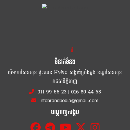
ខ្លឹម ខ្លី រហ័ស
ទំនាក់ទំនង
បុរីមហាសែនសុខ ផ្ទះលេខ H១២០ សង្កាត់ក្រាំងធ្នង់ ខណ្ឌសែនសុខ
រាជធានីភ្នំពេញ
011 99 66 23
|
016 80 44 63
infobrandbodia@gmail.com
បណ្ដាញសង្គម