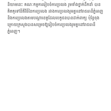
និយាមនេះ គណៈកម្មការរៀបចំការប្រលង រួមទាំងថ្នាក់ដឹកនាំ បាន
គិតគូទៅនីតិវិធីនៃការប្រលង រវាងការប្រលងរួមគ្នានៅរាជធានីភ្នំពេញ
និងការប្រលងតាមបណ្ដាខេត្តដែលបេក្ខជនបានដាក់ពាក្យ ប៉ុន្តែចុង
ក្រោយក្រសួងបានសម្រេចឱ្យរៀបចំការប្រលងរួមគ្នានៅរាជធានី
ភ្នំពេញ។