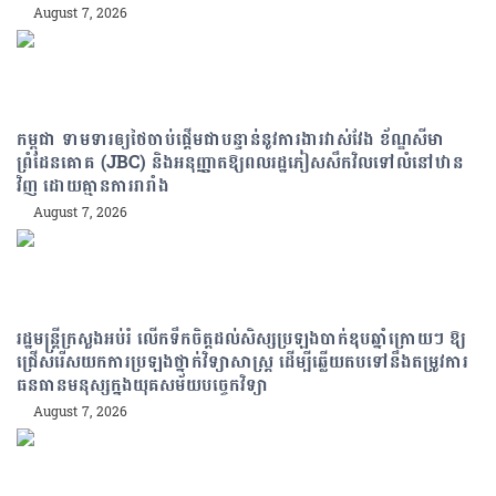
August 7, 2026
កម្ពុជា ទាមទារឲ្យថៃចាប់ផ្តើមជាបន្ទាន់នូវការងារវាស់វែង ខ័ណ្ឌសីមា
ព្រំដែនគោគ (JBC) និងអនុញ្ញាតឱ្យពលរដ្ឋភៀសសឹកវិលទៅលំនៅឋាន
វិញ ដោយគ្មានការរារាំង
August 7, 2026
រដ្ឋមន្រ្តីក្រសួងអប់រំ លើកទឹកចិត្តដល់សិស្សប្រឡងបាក់ឌុបឆ្នាំក្រោយៗ ឱ្យ
ជ្រើសរើសយកការប្រឡងថ្នាក់វិទ្យាសាស្ត្រ ដើម្បីឆ្លើយតបទៅនឹងតម្រូវការ
ធនធានមនុស្សក្នុងយុគសម័យបច្ចេកវិទ្យា
August 7, 2026