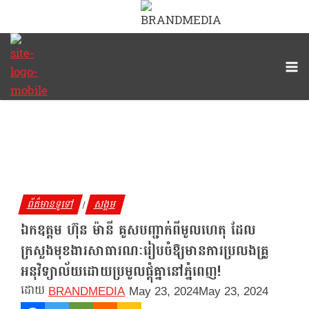
Skip
to
content
ព័ត៌មានទូទៅ
សង្គម
|
ឯកឧត្តម ហ៊ុន ម៉ានី គូសបញ្ជាក់ពីមូលហេតុ ដែល
ក្រសួងមុខងារសាធារណៈរៀបចំឱ្យមានការប្រលងគ្រូ
អនុវិទ្យាល័យដោយប្រមូលផ្ដុំគ្នានៅភ្នំពេញ!
BRANDMEDIA
May 23, 2024
May 23, 2024