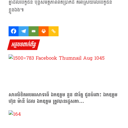
គ្នាដល់បេក្ខជន ប៉ុន្តសមត្ថភាពពិតប្រាកដ គឺអាស្រ័យលើបេក្ខជន
ខ្លួនឯង៕
អត្ថបទពាក់ព័ន្ធ
សារលិខិតអបអរសាទរពី ឯកឧត្តម នួន ផារ័ត្ន ជូនចំពោះ ឯកឧត្តម
ហ៊ុន ម៉ានី ដែល ឯកឧត្តម ត្រូវបានរដ្ឋសភា…