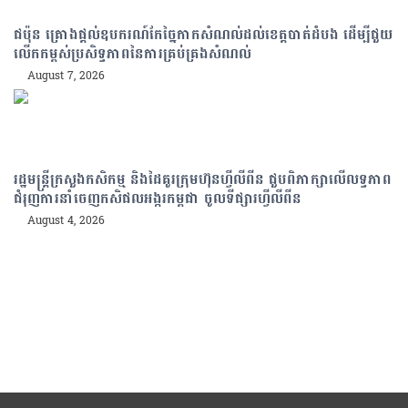
ជប៉ុន គ្រោងផ្តល់ឧបករណ៍កែច្នៃកាកសំណល់ដល់ខេត្តបាត់ដំបង ដើម្បីជួយ
លើកកម្ពស់ប្រសិទ្ធភាពនៃការគ្រប់គ្រងសំណល់
August 7, 2026
រដ្ឋមន្រ្តីក្រសួងកសិកម្ម និងដៃគូរក្រុមហ៊ុនហ្វីលីពីន ជួបពិភាក្សាលើលទ្ធភាព
ជំរុញការនាំចេញកសិផលអង្ករកម្ពុជា ចូលទីផ្សារហ្វីលីពីន
August 4, 2026