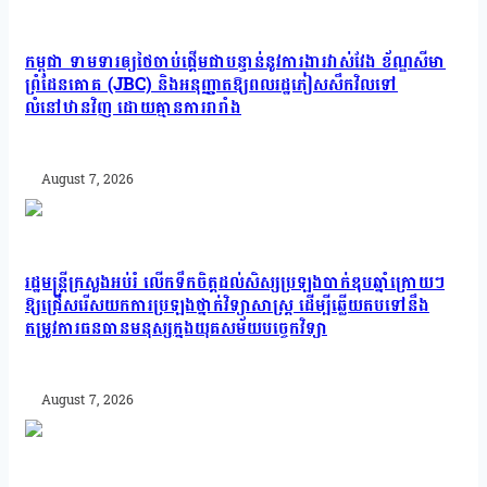
កម្ពុជា ទាមទារឲ្យថៃចាប់ផ្តើមជាបន្ទាន់នូវការងារវាស់វែង ខ័ណ្ឌសីមា
ព្រំដែនគោគ (JBC) និងអនុញ្ញាតឱ្យពលរដ្ឋភៀសសឹកវិលទៅ
លំនៅឋានវិញ ដោយគ្មានការរារាំង
August 7, 2026
រដ្ឋមន្រ្តីក្រសួងអប់រំ លើកទឹកចិត្តដល់សិស្សប្រឡងបាក់ឌុបឆ្នាំក្រោយៗ
ឱ្យជ្រើសរើសយកការប្រឡងថ្នាក់វិទ្យាសាស្ត្រ ដើម្បីឆ្លើយតបទៅនឹង
តម្រូវការធនធានមនុស្សក្នុងយុគសម័យបច្ចេកវិទ្យា
August 7, 2026