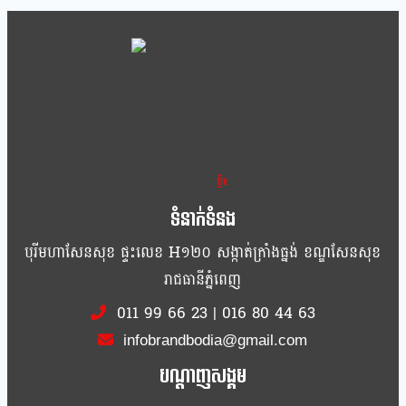
ខ្លឹម ខ្លី រហ័ស
ទំនាក់ទំនង
បុរីមហាសែនសុខ ផ្ទះលេខ H១២០ សង្កាត់ក្រាំងធ្នង់ ខណ្ឌសែនសុខ
រាជធានីភ្នំពេញ
011 99 66 23
|
016 80 44 63
infobrandbodia@gmail.com
បណ្ដាញសង្គម