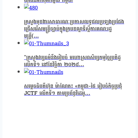
យុវជនអាស៊ីអាគ្នេយ៍ កម្ពុជា
ក្រសួងមុខងារសាធារណៈប្រកាសលទ្ធផលប្រឡងប្រជែង
ជ្រេីសរេីសមន្រ្តីច្បាប់ក្នុងក្របខណ្ឌទីស្តីការគណ:រដ្ឋ
មន្ត្រី(…
"ក្រសួងវប្បធម៌នឹងរៀបចំ មហោស្រពសិប្បកម្មច្នៃប្រតិដ្ឋ
លើកទី១ នៅខែវិច្ឆិកា ២០២៥…
សម្ដេចធិបតីហ៊ុន ម៉ាណែត៖ «កម្ពុជា-ថៃ រៀបចំកិច្ចប្រជុំ
JCTF លើកទី១ តាមប្រព័ន្ធវីដេអូ…