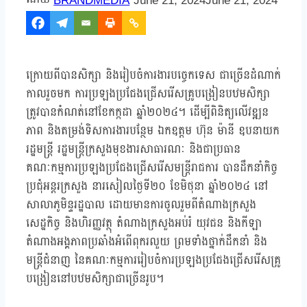
BRANDMEDIA
June 21, 2024
June 21, 2024
ក្រោយពីបានសិក្សា និងរៀបចំការងារបច្ចេកទេស ជាច្រើនដំណាក់
កាលរួចមក ការប្រឡងប្រជែងជ្រើសរើសគ្រូបង្រៀនបឋមសិក្សា
ត្រូវបានកំណត់នៅខែកក្កដា ឆ្នាំ២០២៤។ ដើម្បីពិនិត្យលើវឌ្ឍន
ភាព និងតម្រង់ទិសការងារបន្ថែម ឯកឧត្តម ហ៊ុន ម៉ានី ឧបនាយក
រដ្ឋមន្ត្រី រដ្ឋមន្ត្រីក្រសួងមុខងារសាធារណៈ និងជាប្រធាន
គណៈកម្មការប្រឡងប្រជែងជ្រើសរើសមន្ត្រីរាជការ បានដឹកនាំកិច្ច
ប្រជុំអន្តរក្រសួង នារសៀលថ្ងៃទី២០ ខែមិថុនា ឆ្នាំ២០២៤ នៅ
សាលាភូមិន្ទរដ្ឋបាល ដោយមានការចូលរួមពីតំណាងក្រសួង
សេដ្ឋកិច្ច និងហិរញ្ញវត្ថុ តំណាងក្រសួងអប់រំ យុវជន និងកីឡា
តំណាងអង្គភាពប្រឆាំងអំពើពុករលួយ ព្រមទាំងថ្នាក់ដឹកនាំ និង
មន្ត្រីជំនាញ នៃគណៈកម្មការរៀបចំការប្រឡងប្រជែងជ្រើសរើសគ្រូ
បង្រៀននៅបឋមសិក្សាជាច្រើនរូប។