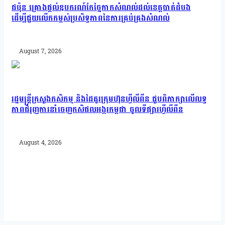
ជប៉ុន គ្រោងផ្តល់ឧបករណ៍កែច្នៃកាកសំណល់ដល់ខេត្តបាត់ដំបង
ដើម្បីជួយលើកកម្ពស់ប្រសិទ្ធភាពនៃការគ្រប់គ្រងសំណល់
August 7, 2026
រដ្ឋមន្រ្តីក្រសួងកសិកម្ម និងដៃគូរក្រុមហ៊ុនហ្វីលីពីន ជួបពិភាក្សាលើលទ្ធ
ភាពជំរុញការនាំចេញកសិផលអង្ករកម្ពុជា ចូលទីផ្សារហ្វីលីពីន
August 4, 2026