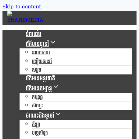
Skip to content
ទំពរដើម
ព័ត៌មានទូទៅ
នយោបាយ
របៀបរស់នៅ
សង្គម
ព័ត៌មានអន្តរជាតិ
ព័ត៌មានកម្សាន្ត
កម្សាន្ត
សិល្បៈ
ចំណេះដឹងទូទៅ
កីឡា
បច្ចេកវិទ្យា