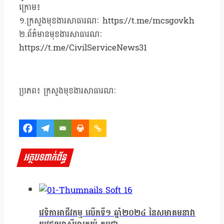
ក្រោម៖
១.ក្រសួងមុខងារសាធារណៈ https://t.me/mcsgovkh
២.ព័ត៌មានមុខងារសាធារណៈ
https://t.me/CivilServiceNews31
ប្រភព៖ ក្រសួងមុខងារសាធារណៈ
អត្ថបទពាក់ព័ន្ធ
វេទិកាអាជីវកម្ម លើកទី១ ឆ្នាំ២០២៤ នៃសមាគមនាវា