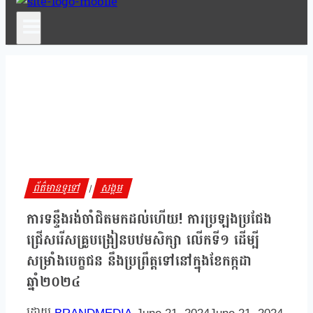
ព័ត៌មានទូទៅ
សង្គម
|
ការទន្ទឹងរង់ចាំជិតមកដល់ហើយ! ការប្រឡងប្រជែង
ជ្រើសរើសគ្រូបង្រៀនបឋមសិក្សា លើកទី១ ដើម្បី
សម្រាំងបេក្ខជន នឹងប្រព្រឹត្តទៅនៅក្នុងខែកក្កដា
ឆ្នាំ២០២៤