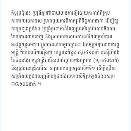
កិច្ចប្រជុំនេះ ប្រព្រឹត្តទៅដោយមានការធ្វើរបាយការណ៍ពីក្រុម
ការងារបច្ចេកទេស រួមជាមួយការពិភាក្សាពីទិដ្ឋភាពនានា ដើម្បីឱ្យ
ការប្រឡងប្រជែង ប្រព្រឹត្តទៅកាន់តែល្អប្រសើរស្របតាមនិយាម
ដែលបានដាក់ចេញ និងស្របតាមគោលការណ៍ដែលធ្លាប់បាន
អនុវត្តកន្លងមក។ ស្របពេលជាមួយគ្នានេះ ឯកឧត្តមឧបនាយករដ្ឋ
មន្ត្រី ក៏បានលើកឡើងថា បេក្ខជនចំនួន ៤,០៤១នាក់ ឬស្មើរបីដង
នៃចំនួនដែលត្រូវជ្រើសរើសជាប់ស្ថាពរចុងក្រោយ (១,៣៤៧នាក់)
នឹងត្រូវបានជ្រើសរើស សម្រាប់ការប្រឡងលើកទី១ ដើម្បីជ្រើស
សម្រាំងបេក្ខជនចេញពីបេក្ខជនដែលមានសិទ្ធិប្រឡងចំនួនសរុប
៣៨,១៦៨នាក់ ។