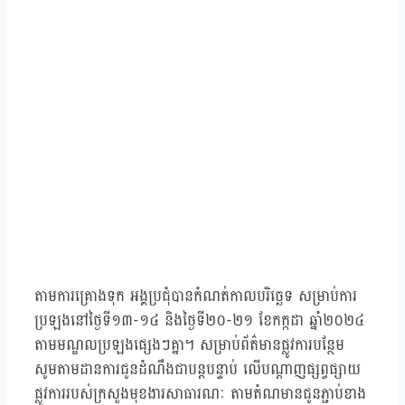
តាមការគ្រោងទុក អង្គប្រជុំបានកំណត់កាលបរិច្ឆេទ សម្រាប់ការ
ប្រឡងនៅថ្ងៃទី១៣-១៤ និងថ្ងៃទី២០-២១ ខែកក្កដា ឆ្នាំ២០២៤
តាមមណ្ឌលប្រឡងផ្សេងៗគ្នា។ សម្រាប់ព័ត៌មានផ្លូវការបន្ថែម
សូមតាមដានការជូនដំណឹងជាបន្តបន្ទាប់ លើបណ្តាញផ្សព្វផ្សាយ
ផ្លូវការរបស់ក្រសួងមុខងារសាធារណៈ តាមតំណមានជូនភ្ជាប់ខាង