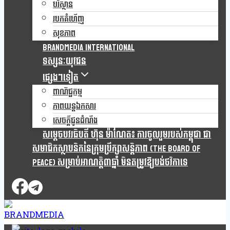
បរិស្ថាន
របកគំហើញ
សុខភាព
Brandmedia international
ទស្សនៈយុវជន
ផ្សេងៗទៀត
ពាណិជ្ជកម្ម
ភាពយន្តឯកសារ
សេចក្តីជូនដំណឹង
សម្តេចបវរធិបតី ហ៊ុន ម៉ាណែត៖ ការចូលរួមរបស់កម្ពុជា ជា
សមាជិកស្ថាបនិកនៃក្រុមប្រឹក្សាសន្តិភាព (The Board Of
Peace) សម្រាប់អាណត្តិ៣ឆ្នាំ មិនតម្រូវឱ្យបង់ថវិកាទេ