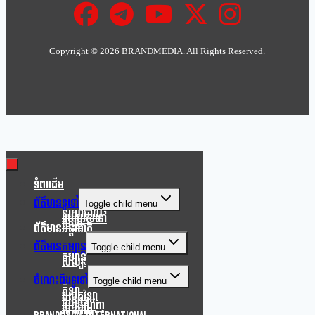
Copyright ©
2026 BRANDMEDIA. All Rights Reserved.
Clo
this
mod
ទំពរដើម
ព័ត៌មានទូទៅ
Toggle child menu
នយោបាយ
របៀបរស់នៅ
សង្គម
ព័ត៌មានអន្តរជាតិ
ព័ត៌មានកម្សាន្ត
Toggle child menu
កម្សាន្ត
សិល្បៈ
ចំណេះដឹងទូទៅ
Toggle child menu
កីឡា
បច្ចេកវិទ្យា
បរិស្ថាន
របកគំហើញ
សុខភាព