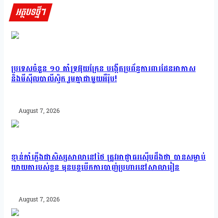
អត្ថបទថ្មីៗ
ប្រទេសចំនួន ១០ គាំទ្រអ៊ុយក្រែន បង្កើតប្រព័ន្ធការពារដែនអាកាស
និងមីស៊ីលបាលីស្ទិក រួមគ្នាជាមួយអឺរ៉ុប!
August 7, 2026
ខ្មាន់កាំភ្លើងជាសិស្សសាលានៅថៃ ត្រូវអាជ្ញាធរស៊ើបដឹងថា បានសម្លាប់
យាយតារបស់ខ្លួន មុនបន្តបើកការបាញ់ប្រហារនៅសាលារៀន
August 7, 2026