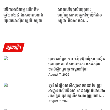
វេទិកាអាជីវកម្ម លើកទី១
សាកលវិទ្យាល័យក្រចេះ
ឆ្នាំ២០២៤ នៃសមាគមនាវា
បណ្ឌិត្យសភាបច្ចេកវិទ្យាឌីជីថល
យុវជនអាស៊ីអាគ្នេយ៍ កម្ពុជា
កម្ពុជា និងសាកល
វិទ្យាល័យប៊ែលធីអន្តរជាតិ…
អត្ថបទថ្មីៗ
ប្រទេសចំនួន ១០ គាំទ្រអ៊ុយក្រែន បង្កើត
ប្រព័ន្ធការពារដែនអាកាស និងមីស៊ីល
បាលីស្ទិក រួមគ្នាជាមួយអឺរ៉ុប!
August 7, 2026
ខ្មាន់កាំភ្លើងជាសិស្សសាលានៅថៃ ត្រូវ
អាជ្ញាធរស៊ើបដឹងថា បានសម្លាប់យាយតា
របស់ខ្លួន មុនបន្តបើកការបាញ់ប្រហារនៅ
សាលារៀន
August 7, 2026