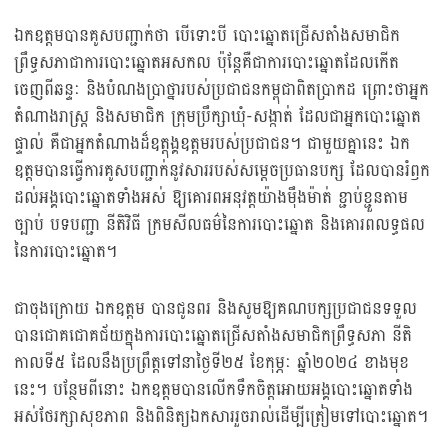
ឯកឧត្តមបានគូសបញ្ជាក់ថា បើទោះបី បោះឆ្នោតជ្រើសតាំងសមាជិក
ព្រឹទ្ធសភាជាការបោះឆ្នោតអសកល ប៉ុន្តែគឺជាការបោះឆ្នោតដែលកើត
ចេញពីឆន្ទៈ និងបំណងប្រាថ្នារបស់ប្រជាជនកម្ពុជាពិតប្រាកដ ព្រោះថាអ្នក
តំណាងរាស្ត្រ និងសមាជិក ក្រុមប្រឹក្សាឃុំ-សង្កាត់ ដែលជាអ្នកបោះឆ្នោត
ផ្ទាល់ គឺជាអ្នកតំណាងដ៏ឧត្តុង្គឧត្តមរបស់ប្រជាជន។ ជាមួយគ្នានេះ ឯក
ឧត្តមបានធ្វើការគូសបញ្ជាក់នូវសាររបស់សម្តេចប្រធានបក្ស ដែលបានរំឭក
ដល់អង្គបោះឆ្នោតទាំងអស់ ឱ្យគោរពអនុវត្តយ៉ាងម៉ឹងម៉ាត់ ខ្ជាប់ខ្ជួនតាម
ច្បាប់ បទបញ្ជា នីតិវិធី ក្រមសីលធម៌នៃការបោះឆ្នោត និងគោរពលទ្ធផល
នៃការបោះឆ្នោត។
ជាចុងក្រោយ ឯកឧត្តម បានជូនពរ និងសូមឱ្យគណបក្សប្រជាជនទទួល
បានជោគជោគជ័យក្នុងការបោះឆ្នោតជ្រើសតាំងសមាជិកព្រឹទ្ធសភា នីតិ
កាលទី៥ ដែលនឹងប្រព្រឹត្តទៅនាថ្ងៃទី២៥ ខែកុម្ភៈ ឆ្នាំ២០២៤ ខាងមុខ
នេះ។ បន្ថែមពីនោះ ឯកឧត្តមបានលើកទឹកចិត្តអោយអង្គបោះឆ្នោតទាំង
អស់ថែរក្សាសុខភាព និងពិនិត្យឯកសាររួចរាល់ដើម្បីត្រៀមទៅបោះឆ្នោត។