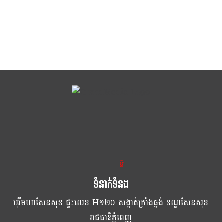
ខ្លឹម ខ្លី រហ័ស
ទំនាក់ទំនង
បុរីមហាសែនសុខ ផ្ទះលេខ H១២០ សង្កាត់ក្រាំងធ្នង់ ខណ្ឌសែនសុខ
រាជធានីភ្នំពេញ