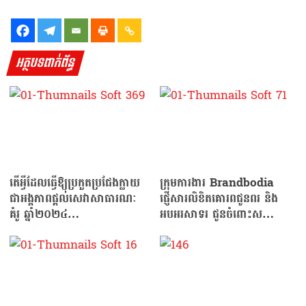
អត្ថបទពាក់ព័ន្ធ
តើអ្វីដែលធ្វើឱ្យប្រកួតប្រជែងក្លាយ
ក្រុមការងារ Brandbodia
ជាអង្គភាពផ្តល់សេវាសាធារណៈ
ផ្ញើសារលិខិតគោរពជូនពរ និង
គំរូ ឆ្នាំ២០២៤…
អបអរសាទរ ជូនចំពោះស
ម្តេចតេជោ ហ៊ុន សែន…