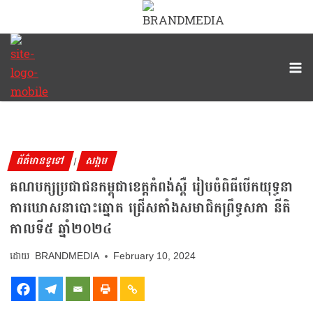
ព័ត៌មានទូទៅ
សង្គម
|
គណបក្សប្រជាជនកម្ពុជាខេត្តកំពង់ស្ពឺ រៀបចំពិធីបើកយុទ្ធនា
ការឃោសនាបោះឆ្នោត ជ្រើសតាំងសមាជិកព្រឹទ្ធសភា នីតិ
កាលទី៥ ឆ្នាំ២០២៤
BRANDMEDIA
February 10, 2024