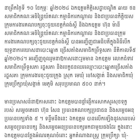
នាព្រឹកថ្ងៃទី ១០ ខែកុម្ភៈ ឆ្នាំ២០២៤ ឯកឧត្តមកិត្តិសេដ្ឋាបណ្ឌិត ឆាយ ថន
សមាជិកគណៈអចិន្ត្រៃយ៍គណៈកម្មាធិការកណ្តាល និងជាប្រធានកិត្តិយស
ក្រុមការងារគណបក្សចុះជួយខេត្តកំពង់ស្ពឺ និងឯកឧត្តម ហ៊ុន ម៉ានី
សមាជិកគណៈអចិន្ត្រៃយ៍គណៈកម្មាធិការកណ្តាល និងជាប្រធានក្រុម
ការងារគណបក្សចុះជួយខេត្តកំពង់ស្ពឺ បានអញ្ជើញជាអធិបតីក្នុងពិធីបើក
យុទ្ធនាការឃោសនាបោះឆ្នោត ជ្រើសតាំងសមាជិកព្រឹទ្ធសភា នីតិកាលទី៥
ឆ្នាំ២០២៤។ អញ្ជើញចូលរួមនាឱកាសនោះរួមមាន ឯកឧត្តម លោកជំទាវ
សមាជិកាព្រឹទ្ធសភា រដ្ឋសភា និងបេក្ខជនឈរឈ្មោះបោះឆ្នោតជ្រើសតាំង
រដ្ឋសភា ក្រុមការងារចុះជួយក្រុង ស្រុក មេឃុំ ចៅសង្កាត់ និងសមាជិកឃុំ
ក្រុមប្រឹក្សាឃុំសង្កាត់ មេភូមិ សរុបប្រមាណ ៥០០ នាក់។
មានប្រសាសន៍នាឱកាសនោះ ឯកឧត្តមបានផ្តាំផ្ញើការសាកសួរសុខទុក្ខ
របស់ សម្តេចតេជោ ហ៊ុន សែន ប្រធានគណបក្សប្រជាជន និងសម្តេចអនុ
ប្រធានបក្សទាំង ៥ ។ ទន្ទឹមនឹងនេះ ឯកឧត្តម បានលើកឡើងនូវសាររបស់
សម្តេចប្រធានបក្ស និងសម្តេចអនុប្រធានបក្សមកជាមួយផងដែរ ក្នុងនោះ
ឯកឧត្តមបានថ្លែងអំណរគុណចំពោះ អ្នកតំណាងរាស្រ្ត ក្រុមប្រឹក្សា ឃុំ-