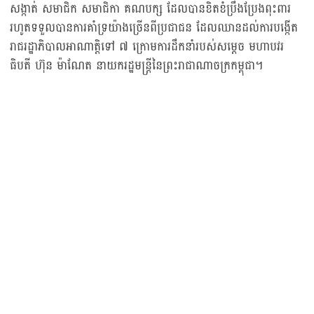
សង្កាត់ សមាជិក សមាជិកា គណបក្ស ដែលបានខិតខំប្រឹងប្រែងពុះពារ
រហូតទទួលបានការគាំទ្រយ៉ាងច្រើនពីប្រជាជន ដែលឈានដល់ការបង្កើត
រាជរដ្ឋាភិបាលអាណាត្តិទៅ ៧ ក្រោមការដឹកនាំរបស់សម្តេច មហាបវរ
ធិបតី ហ៊ុន ម៉ាណែត នាយករដ្ឋមន្រ្តីនៃព្រះរាជាណាចក្រកម្ពុជា។