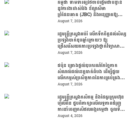
កម្ពុជា ទាមទារឲ្យថៃចាប់ផ្តើមជាបន្ទាន់
នូវការងារវាស់វែង ខ័ណ្ឌសីមា
ព្រំដែនគោគ (JBC) និងអនុញ្ញាតឱ្យ
ពលរដ្ឋភៀសសឹកវិលទៅលំនៅឋានវិញ
August 7, 2026
ដោយគ្មានការរារាំង
រដ្ឋមន្រ្តីក្រសួងអប់រំ លើកទឹកចិត្តដល់សិស្ស
ប្រឡងបាក់ឌុបឆ្នាំក្រោយៗ ឱ្យ
ជ្រើសរើសយកការប្រឡងថ្នាក់វិទ្យាសាស្ត្រ
ដើម្បីឆ្លើយតបទៅនឹងតម្រូវការធនធាន
August 7, 2026
មនុស្សក្នុងយុគសម័យបច្ចេកវិទ្យា
ជប៉ុន គ្រោងផ្តល់ឧបករណ៍កែច្នៃកាក
សំណល់ដល់ខេត្តបាត់ដំបង ដើម្បីជួយ
លើកកម្ពស់ប្រសិទ្ធភាពនៃការគ្រប់គ្រង
សំណល់
August 7, 2026
រដ្ឋមន្រ្តីក្រសួងកសិកម្ម និងដៃគូរក្រុមហ៊ុន
ហ្វីលីពីន ជួបពិភាក្សាលើលទ្ធភាពជំរុញ
ការនាំចេញកសិផលអង្ករកម្ពុជា ចូលទី
ផ្សារហ្វីលីពីន
August 4, 2026