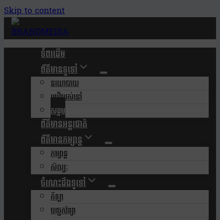
Skip to content
ទំពរដើម
ព័ត៌មានទូទៅ
នយោបាយ
របៀបរស់នៅ
សង្គម
ព័ត៌មានអន្តរជាតិ
ព័ត៌មានកម្សាន្ត
កម្សាន្ត
សិល្បៈ
ចំណេះដឹងទូទៅ
កីឡា
បច្ចេកវិទ្យា