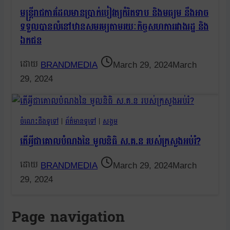
មន្រ្តីរាជការដែលមានប្រាក់បៀវត្យកំរិតទាប និងមធ្យម នឹងអាច
ទទួលបានលំនៅឋានសមរម្យតាមរយៈកិច្ចសហការរវាងរដ្ឋ និង
ឯកជន
BRANDMEDIA
March 29, 2024
March
29, 2024
ចំណេះដឹងទូទៅ
|
ព័ត៌មានទូទៅ
|
សង្គម
តើអ្វីជាគោលបំណងនៃ មូលនិធិ ស.គ.ន របស់ក្រសួងអប់រំ?
BRANDMEDIA
March 29, 2024
March
29, 2024
Page navigation