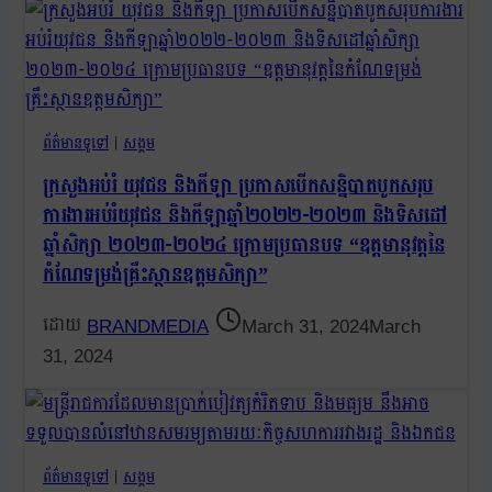
ព័ត៌មានទូទៅ
|
សង្គម
ក្រសួងអប់រំ យុវជន និងកីឡា ប្រកាសបើកសន្និបាតបូកសរុប
ការងារអប់រំយុវជន និងកីឡាឆ្នាំ២០២២-២០២៣ និងទិសដៅ
ឆ្នាំសិក្សា ២០២៣-២០២៤ ក្រោមប្រធានបទ “ឧត្តមានុវត្តនៃ
កំណែទម្រង់គ្រឹះស្ថានឧត្តមសិក្សា”
BRANDMEDIA
March 31, 2024
March
31, 2024
ព័ត៌មានទូទៅ
|
សង្គម