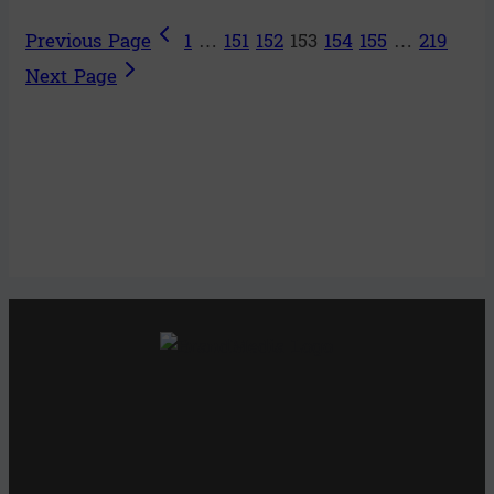
Previous Page
1
…
151
152
153
154
155
…
219
Next Page