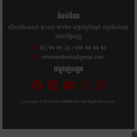
ខ្លឹម ខ្លី រហ័ស
ទំនាក់ទំនង
បុរីមហាសែនសុខ ផ្ទះលេខ H១២០ សង្កាត់ក្រាំងធ្នង់ ខណ្ឌសែនសុខ
រាជធានីភ្នំពេញ
011 99 66 23
|
016 80 44 63
infobrandbodia@gmail.com
បណ្ដាញសង្គម
Copyright ©
2026 BRANDMEDIA. All Rights Reserved.
C