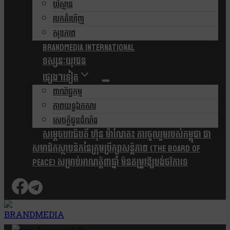
បរិស្ថាន
របកគំហើញ
សុខភាព
Brandmedia international
ទស្សនៈយុវជន
ផ្សេងៗទៀត
ពាណិជ្ជកម្ម
ភាពយន្តឯកសារ
សេចក្តីជូនដំណឹង
សម្តេចបវរធិបតី ហ៊ុន ម៉ាណែត៖ ការចូលរួមរបស់កម្ពុជា ជា
សមាជិកស្ថាបនិកនៃក្រុមប្រឹក្សាសន្តិភាព (The Board Of
Peace) សម្រាប់អាណត្តិ៣ឆ្នាំ មិនតម្រូវឱ្យបង់ថវិកាទេ