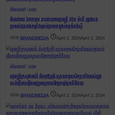
ព័ត៌មានទូទៅ
|
សង្គម
អំណោយ ឯកឧត្តម ឧបនាយករដ្ឋមន្រ្តី ហ៊ុន ម៉ានី ត្រូវបាន
ប្រគល់ជូនកងកម្លាំងគ្រប់ប្រភេទក្នុងខេត្តកំពង់ស្ពឺ
BRANDMEDIA
April 2, 2024
April 2, 2024
ព័ត៌មានទូទៅ
|
សង្គម
រដ្ឋមន្ត្រីក្រសួងអប់រំ ជំរុញឱ្យគ្រឹះស្ថានឧត្តមសិក្សាទាំងអស់ត្រូវ
ចាប់ផ្ដើមបង្កើតមជ្ឈមណ្ឌលបរិវត្តកម្មផ្នែកឌីជីថល
BRANDMEDIA
April 2, 2024
April 2, 2024