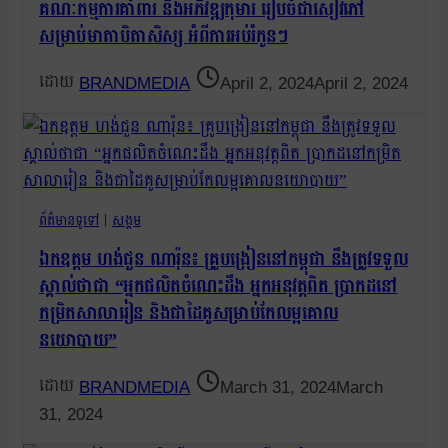
គណៈកម្មការគាំពារ និងអភិវឌ្ឍកុមារ រៀបចំជាសៀវភៅ
សម្រាប់មាតាបិតាសិស្ស អំពីការអប់រំកូនៗ
BRANDMEDIA
April 2, 2024
April 2, 2024
ព័ត៌មានទូទៅ
|
សង្គម
ឯកឧត្តម ហង់ជួន ណារ៉ុន៖ គ្រូបង្រៀននៅកម្ពុជា នឹងត្រូវទទួល
ស្គាល់ថាជា “អ្នកផលិតចំណេះដឹង អ្នកអនុវត្តពិត ប្រាកដនៅ
កម្រិតសាលារៀន និងជាដៃគូសម្រាប់កែលម្អគោល
នយោបាយ”
BRANDMEDIA
March 31, 2024
March
31, 2024