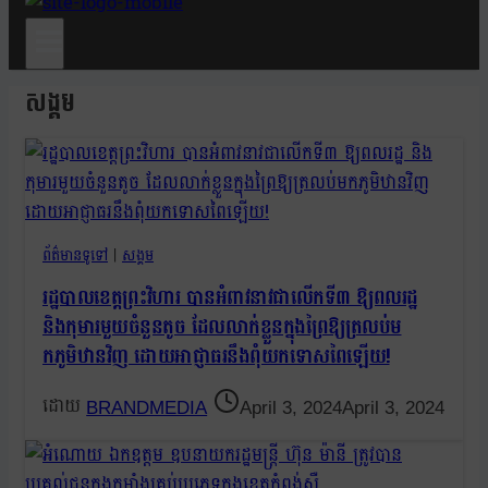
សង្គម
ព័ត៌មានទូទៅ
|
សង្គម
រដ្ឋបាលខេត្តព្រះវិហារ បានអំពាវនាវជាលើកទី៣ ឱ្យពលរដ្ឋ
និងកុមារមួយចំនួនតូច ដែលលាក់ខ្លួនក្នុងព្រៃឱ្យត្រលប់ម
កភូមិឋានវិញ ដោយអាជ្ញាធរនឹងពុំយកទោសពៃឡើយ!
BRANDMEDIA
April 3, 2024
April 3, 2024