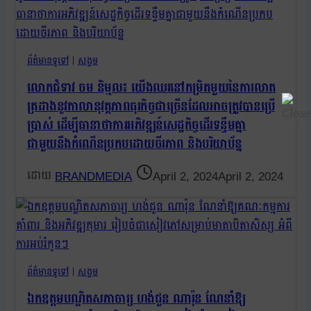
ព័ត៌មានទូទៅ
|
សង្គម
លោកជំទាវ ចម និម្មល៖ យើងឈរនៅកម្រិតមួយនៃការលាត
ត្រដាងនូវកាលានុវត្តភាពធុរកិច្ចជាច្រើនដែលអាចត្រូវបានប្រើ
ប្រាស់ ដើម្បីធានាថាការអភិវឌ្ឍន៍សេដ្ឋកិច្ចដើរទន្ទឹមគ្នា
ជាមួយនឹងកំណើនប្រកបដោយចីរភាព និងបរិយាប័ន្ន
BRANDMEDIA
April 2, 2024
April 2, 2024
ព័ត៌មានទូទៅ
|
សង្គម
ឯកឧត្តមបណ្ឌិតសភាចារ្យ ហង់ជួន ណារ៉ុន ណែនាំឱ្យ