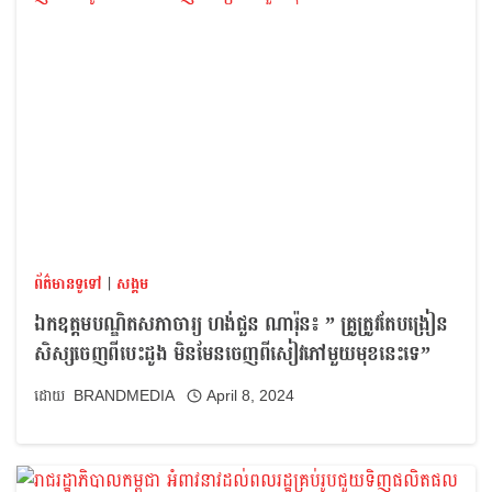
ព័ត៌មានទូទៅ
|
សង្គម
ឯកឧត្តមបណ្ឌិតសភាចារ្យ ហង់ជួន ណារ៉ុន៖ ” គ្រូត្រូវតែបង្រៀន
សិស្សចេញពីបេះដូង មិនមែនចេញពីសៀវភៅមួយមុខនេះទេ”
BRANDMEDIA
April 8, 2024