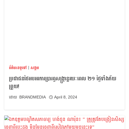
ព័ត៌មានទូទៅ
|
សង្គម
ប្រជាជនថៃអបអរការប្រារព្ធសង្ក្រាន្តរយៈពេល ២១ ថ្ងៃទាំងភ័យ
ព្រួយ!
BRANDMEDIA
April 8, 2024