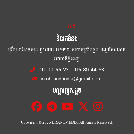
ខ្លឹម ខ្លី រហ័ស
ទំនាក់ទំនង
បុរីមហាសែនសុខ ផ្ទះលេខ H១២០ សង្កាត់ក្រាំងធ្នង់ ខណ្ឌសែនសុខ
រាជធានីភ្នំពេញ
011 99 66 23
|
016 80 44 63
infobrandbodia@gmail.com
បណ្ដាញសង្គម
Copyright ©
2026 BRANDMEDIA. All Rights Reserved.