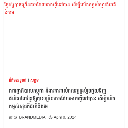
ព័ត៌មានទូទៅ
|
សង្គម
រាជរដ្ឋាភិបាលកម្ពុជា អំពាវនាវដល់ពលរដ្ឋគ្រប់រូបជួយទិញ
ផលិតផលខ្មែរឱ្យបានច្រើនតាមដែលអាចធ្វើទៅបាន ដើម្បីលើក
កម្ពស់ស្មារតីជាតិនិយម
BRANDMEDIA
April 8, 2024