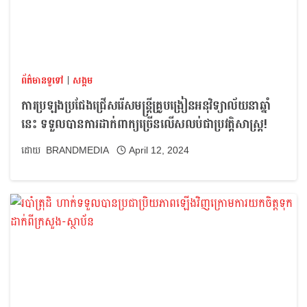
ព័ត៌មានទូទៅ
|
សង្គម
ការប្រឡងប្រជែងជ្រើសរើសមន្ត្រីគ្រូបង្រៀនអនុវិទ្យាល័យនាឆ្នាំ
នេះ ទទួលបានការដាក់ពាក្យច្រើនលើសលប់ជាប្រវត្តិសាស្ត្រ!
BRANDMEDIA
April 12, 2024