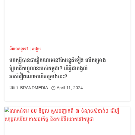
ព័ត៌មានទូទៅ
|
សង្គម
ហេតុអ្វីបានជាវៀតណាមនៅតែបន្តតិទៀន លើគម្រោង
ព្រែកជីកហ្វូណនរបស់កម្ពុជា? តើអ្វីជាកង្វល់
របស់វៀតណាមលើគម្រោងនេះ?
BRANDMEDIA
April 11, 2024