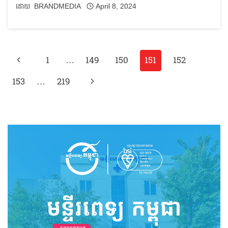
BRANDMEDIA
April 8, 2024
Page
Previous
1
…
149
150
151
152
navigation
Page
Next
153
…
219
Page