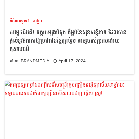
ព័ត៌មានទូទៅ
|
សង្គម
សម្ដេចធិបតី៖ កត្តាចម្បងបំផុត គឺម្លប់នៃសុខសន្តិភាព ដែលបាន
ផ្តល់នូវឱកាសឱ្យប្រជាជនខ្មែរគ្រប់រូប អាចរួមរស់ប្រកបដោយ
កុសលធម៌
BRANDMEDIA
April 17, 2024