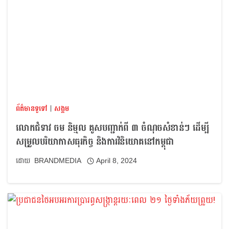
ព័ត៌មានទូទៅ
|
សង្គម
លោកជំទាវ ចម និម្មល គូសបញ្ជាក់ពី ៣ ចំណុចសំខាន់ៗ ដើម្បី
សម្រួលបរិយាកាសធុរកិច្ច និងការវិនិយោគនៅកម្ពុជា
BRANDMEDIA
April 8, 2024