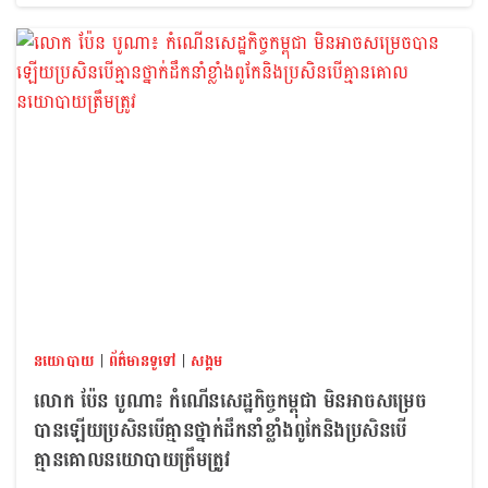
នយោបាយ
|
ព័ត៌មានទូទៅ
|
សង្គម
លោក ប៉ែន បូណា៖ កំណើនសេដ្ឋកិច្ចកម្ពុជា មិនអាចសម្រេច
បានឡើយប្រសិនបើគ្មានថ្នាក់ដឹកនាំខ្លាំងពូកែនិងប្រសិនបើ
គ្មានគោលនយោបាយត្រឹមត្រូវ