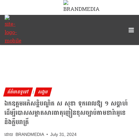
Skip
to
content
ព័ត៌មានទូទៅ
សង្គម
|
ឯកឧត្តមអភិសន្តិបណ្ឌិត ស សុខា ទុកពេលឱ្យ ១ សប្ដាហ៍
ដើម្បីបោសសម្អាតសារធាតុញៀនខុសច្បាប់តាមខារ៉ាអូខេ
និងក្លឹបរាត្រី
BRANDMEDIA
July 31, 2024