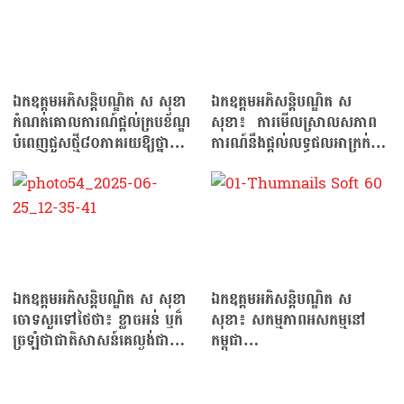
ឯកឧត្តមអភិសន្តិបណ្ឌិត ស សុខា
ឯកឧត្តមអភិសន្តិបណ្ឌិត ស
កំណត់គោលការណ៍ផ្ដល់ក្របខ័ណ្ឌ
សុខា៖ ការមើលស្រាលសភាព
បំពេញជួសថ្មី៨០ភាគរយឱ្យថ្នាក់
ការណ៍នឹងផ្ដល់លទ្ធផលអាក្រក់…
ក្រោមជាតិ
ឯកឧត្តមអភិសន្តិបណ្ឌិត ស សុខា
ឯកឧត្តមអភិសន្តិបណ្ឌិត ស
ចោទសួរទៅថៃថា៖ ខ្លាចអន់ ឬក៏
សុខា៖ សកម្មភាពអសកម្មនៅ
ច្រឡំថាជាតិសាសន៍គេល្ងង់ជាង
កម្ពុជា…
ខ្លួន?