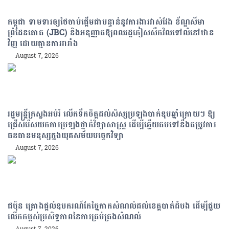
កម្ពុជា ទាមទារឲ្យថៃចាប់ផ្តើមជាបន្ទាន់នូវការងារវាស់វែង ខ័ណ្ឌសីមា
ព្រំដែនគោគ (JBC) និងអនុញ្ញាតឱ្យពលរដ្ឋភៀសសឹកវិលទៅលំនៅឋាន
វិញ ដោយគ្មានការរារាំង
August 7, 2026
រដ្ឋមន្រ្តីក្រសួងអប់រំ លើកទឹកចិត្តដល់សិស្សប្រឡងបាក់ឌុបឆ្នាំក្រោយៗ ឱ្យ
ជ្រើសរើសយកការប្រឡងថ្នាក់វិទ្យាសាស្ត្រ ដើម្បីឆ្លើយតបទៅនឹងតម្រូវការ
ធនធានមនុស្សក្នុងយុគសម័យបច្ចេកវិទ្យា
August 7, 2026
ជប៉ុន គ្រោងផ្តល់ឧបករណ៍កែច្នៃកាកសំណល់ដល់ខេត្តបាត់ដំបង ដើម្បីជួយ
លើកកម្ពស់ប្រសិទ្ធភាពនៃការគ្រប់គ្រងសំណល់
August 7, 2026