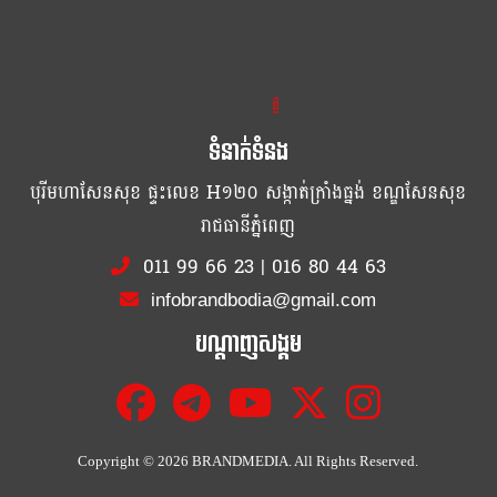
ខ្លឹម ខ្លី រហ័ស
ទំនាក់ទំនង
បុរីមហាសែនសុខ ផ្ទះលេខ H១២០ សង្កាត់ក្រាំងធ្នង់ ខណ្ឌសែនសុខ
រាជធានីភ្នំពេញ
011 99 66 23
|
016 80 44 63
infobrandbodia@gmail.com
បណ្ដាញសង្គម
Copyright ©
2026 BRANDMEDIA. All Rights Reserved.