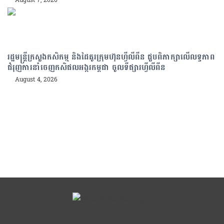
រដ្ឋមន្រ្តីក្រសួងកសិកម្ម និងដៃគូរក្រុមហ៊ុនហ្វីលីពីន ជួបពិភាក្សាលើលទ្ធភាព
ជំរុញការនាំចេញកសិផលអង្ករកម្ពុជា ចូលទីផ្សារហ្វីលីពីន
August 4, 2026