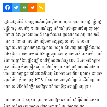
ថ្លែងនៅក្នុងពិធី ឯកឧត្តមអភិសន្តិបណ្ឌិត ស សុខា ឧបនាយករដ្ឋមន្ត្រី រដ្ឋ
មន្ត្រីក្រសួងមហាផ្ទៃ បានណែនាំឱ្យថ្នាក់ដឹកនាំគ្រប់អង្គភាពចំណុះក្រសួង
មហាផ្ទៃ និងរដ្ឋបាលរាជធានី ខេត្តទាំងអស់ ត្រូវសហការជាមួយលេខាធិ
ការដ្ឋាន នៃគណៈកម្មាធិការរៀបចំការផ្សព្វផ្សាយ អប់រំ និងបណ្តុះ
បណ្តាលជនបង្គោលនៅក្នុងអង្គភាពរបស់ខ្លួន សំដៅឱ្យគ្រប់មន្រ្តីទាំងអស់
ទាំងស៊ីវិល នគរបាលជាតិ និងមន្ត្រីពន្ធនាគារ បានយល់ដឹងពីផលប៉ះពាល់
និងគ្រោះថ្នាក់នៃគ្រឿងញៀន ដើម្បីការពារទាំងខ្លួនឯង និងសមាជិកក្រុម
គ្រួសារពីអន្ទាក់នៃគ្រឿងញៀន និងធ្វើយុទ្ធនាការផ្សព្វផ្សាយអប់រំនៅតាម
គោលដៅកម្សាន្តនានាដែលជាទីពេញនិយមរបស់យុវវ័យ ដូចជា៖ នៅតាម
ផ្សារទំនើប ក្លឹបកម្សាន្ត KTV និងរោងភាពយន្តជាប់ប្រចាំ ដើម្បីបញ្ជ្រាប
នូវការយល់ដឹងអំពីឥទ្ធិពលអវិជ្ជមានពីការប្រើប្រាស់គ្រឿងញៀន។
ជាមួយគ្នានេះ ឯកឧត្តម បានទុកពេលឱ្យ១សប្ដាហ៍ ដើម្បីរៀបចំផែនការ
និងចាប់ផ្ដើមអនុវត្តការងារនៅក្នុងសប្ដាហ៍ទី ២ យ៉ាងយូរ ក្នុង