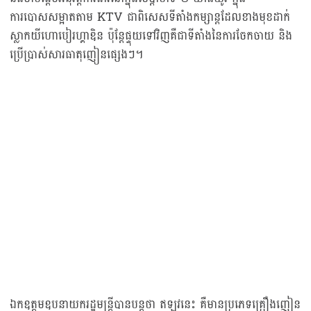
ការបោសសម្អាតតាម KTV ជាពិសេសទីតាំងកម្សាន្តដែលខាងមុខដាក់
ស្លាកយីហោបៀរហ្គាឌិន ប៉ុន្តែផ្ទុយទៅវិញគឺជាទីតាំងនៃការចែកចាយ និង
ប្រើប្រាស់សារធាតុញៀនផ្សេងៗ។
ឯកឧត្តមឧបនាយករដ្ឋមន្ត្រីបានបន្តថា ឥឡូវនេះ គឺមានប្រភេទគ្រឿងញៀន