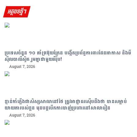
អត្ថបទថ្មីៗ
ប្រទេសចំនួន ១០ គាំទ្រអ៊ុយក្រែន បង្កើតប្រព័ន្ធការពារដែនអាកាស និងមី
ស៊ីលបាលីស្ទិក រួមគ្នាជាមួយអឺរ៉ុប!
August 7, 2026
ខ្មាន់កាំភ្លើងជាសិស្សសាលានៅថៃ ត្រូវអាជ្ញាធរស៊ើបដឹងថា បានសម្លាប់
យាយតារបស់ខ្លួន មុនបន្តបើកការបាញ់ប្រហារនៅសាលារៀន
August 7, 2026