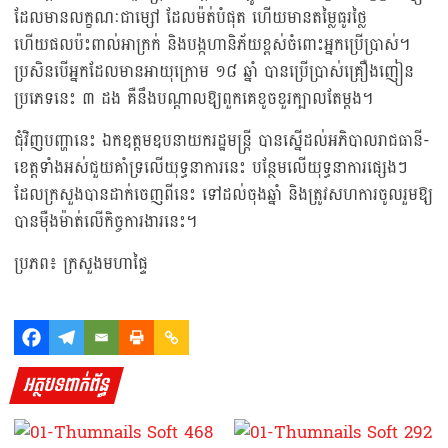
ដែលមានលក្ខណៈជាម្សៅ ដែលម៉ត់បំផុត ហើយមានតម្លៃធូរថ្លៃ
ហើយផលប៉ះពាល់អាក្រក់ និងបង្កហានិភ័យខ្ពស់ចំពោះអ្នកប្រើប្រាស់។
ប្រសិនបើអ្នកដែលមានអាយុក្រោម ១៨ ឆ្នាំ បានប្រើប្រាស់គ្រឿងញៀន
ប្រភេទនេះ ៣ ដង គឺនឹងបណ្ដាលឱ្យពួកគេខូចខួរក្បាលតែម្ដង។
ជុំវិញបញ្ហានេះ ឯកឧត្តមឧបនាយករដ្ឋមន្ត្រី បានស្នើដល់អភិបាលរាជធានី-
ខេត្តទាំងអស់ជួយគាំទ្រលើយុទ្ធនាការនេះ បន្ថែមលើយុទ្ធនាការផ្សេងៗ
ដែលក្រសួងបានដាក់ចេញពីនេះ ទៅដល់ចុងឆ្នាំ និងត្រូវសហការចូលរួមឱ្យ
បានម៉ឺងម៉ាត់លើកិច្ចការងារនេះ។
ប្រភព៖ ក្រសួងមហាផ្ទៃ
អត្ថបទពាក់ព័ន្ធ