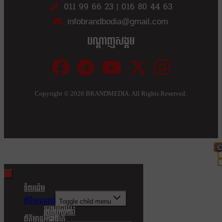
011 99 66 23
|
016 80 44 63
infobrandbodia@gmail.com
បណ្ដាញសង្គម
Copyright ©
2026 BRANDMEDIA. All Rights Reserved.
C
t
m
ទំពរដើម
ព័ត៌មានទូទៅ
Toggle child menu
នយោបាយ
របៀបរស់នៅ
សង្គម
ព័ត៌មានអន្តរជាតិ