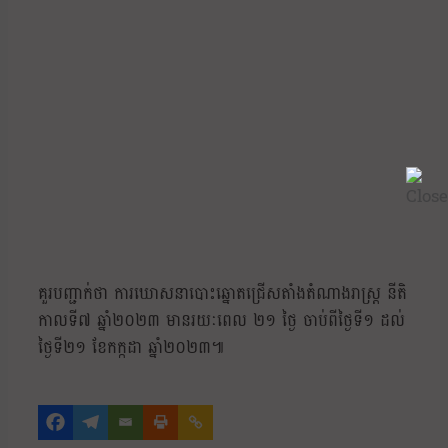
គួរបញ្ជាក់ថា ការឃោសនាបោះឆ្នោតជ្រើសតាំងតំណាងរាស្ត្រ នីតិ
កាលទី៧ ឆ្នាំ២០២៣ មានរយៈពេល ២១ ថ្ងៃ ចាប់ពីថ្ងៃទី១ ដល់
ថ្ងៃទី២១ ខែកក្កដា ឆ្នាំ២០២៣៕