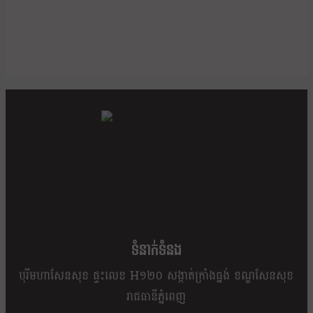
ខ្លឹម ខ្លី រហ័ស
ទំនាក់ទំនង
បុរីមហាសែនសុខ ផ្ទះលេខ H១២០ សង្កាត់ក្រាំងធ្នង់ ខណ្ឌសែនសុខ
រាជធានីភ្នំពេញ