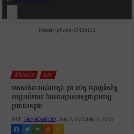
irepair-phone-1240x100
ព័ត៌មានទូទៅ
សង្គម
|
លោកអភិបាលរងវ័យក្មេង នួន ផារ័ត្ន បង្ហាញទឹកចិត្ត
សប្បាយរីករាយ ដែលបានរួមសុខទុក្ខជាមួយបក្ស
ប្រជាជនកម្ពុជា
BRANDMEDIA
July 2, 2023
July 2, 2023