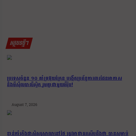
អត្ថបទថ្មីៗ
ប្រទេសចំនួន ១០ គាំទ្រអ៊ុយក្រែន បង្កើតប្រព័ន្ធការពារដែនអាកាស
និងមីស៊ីលបាលីស្ទិក រួមគ្នាជាមួយអឺរ៉ុប!
August 7, 2026
ខ្មាន់កាំភ្លើងជាសិស្សសាលានៅថៃ ត្រូវអាជ្ញាធរស៊ើបដឹងថា បានសម្លាប់