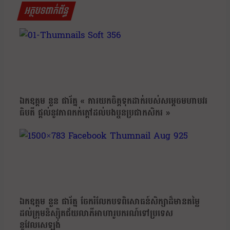
អត្ថបទពាក់ព័ន្ធ
ឯកឧត្តម នួន ផារ័ត្ន « ការយកចិត្តទុកដាក់របស់សម្ដេចមហាបវរ
ធិបតី ផ្តល់នូវភាពកក់ក្តៅដល់បងប្អូនប្រជាកសិករ »
ឯកឧត្តម នួន ផារ័ត្ន ចែករំលែកបទពិសោធន៍សិក្សាដ៏មានតម្លៃ
ដល់ក្រុមនិស្សិតជ័យលាភីអាហារូបករណ៍ទៅប្រទេស
នូវែលសេឡង់