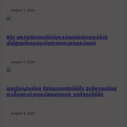
August 7, 2026
ជប៉ុន គ្រោងផ្តល់ឧបករណ៍កែច្នៃកាកសំណល់ដល់ខេត្តបាត់ដំបង
ដើម្បីជួយលើកកម្ពស់ប្រសិទ្ធភាពនៃការគ្រប់គ្រងសំណល់
August 7, 2026
រដ្ឋមន្រ្តីក្រសួងកសិកម្ម និងដៃគូរក្រុមហ៊ុនហ្វីលីពីន ជួបពិភាក្សាលើលទ្ធ
ភាពជំរុញការនាំចេញកសិផលអង្ករកម្ពុជា ចូលទីផ្សារហ្វីលីពីន
August 4, 2026