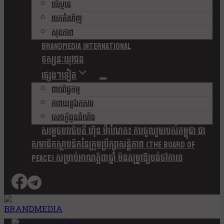
បរិស្ថាន
របកគំហើញ
សុខភាព
Brandmedia international
ទស្សនៈយុវជន
ផ្សេងៗទៀត
ពាណិជ្ជកម្ម
ភាពយន្តឯកសារ
សេចក្តីជូនដំណឹង
សម្តេចបវរធិបតី ហ៊ុន ម៉ាណែត៖ ការចូលរួមរបស់កម្ពុជា ជា
សមាជិកស្ថាបនិកនៃក្រុមប្រឹក្សាសន្តិភាព (The Board Of
Peace) សម្រាប់អាណត្តិ៣ឆ្នាំ មិនតម្រូវឱ្យបង់ថវិកាទេ