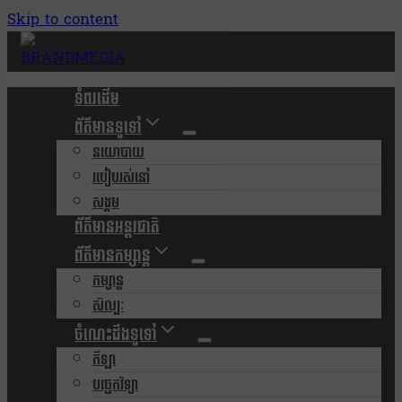
Skip to content
ទំពរដើម
ព័ត៌មានទូទៅ
នយោបាយ
របៀបរស់នៅ
សង្គម
ព័ត៌មានអន្តរជាតិ
ព័ត៌មានកម្សាន្ត
កម្សាន្ត
សិល្បៈ
ចំណេះដឹងទូទៅ
កីឡា
បច្ចេកវិទ្យា