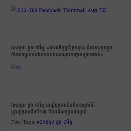
ឯកឧត្តម នួន ផារ័ត្ន: «ការអភិវឌ្ឍទីក្រុងឆ្លាត គឺជាការចូលរួម
ចំណែកមួយយ៉ាងសំខាន់របស់រដ្ឋបាលថ្នាក់ក្រោមជាតិ»
ឯកឧត្តម នួន ផារ័ត្ន អញ្ជើញជាអធិបតីភាពក្នុងពិធី
ប្រារព្ធខួបលេីកទី១៧ ទិវាអតីតយុទ្ធជនកម្ពុជា
Post Tags:
#
ឯកឧត្តម នួន ផារ័ត្ន