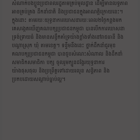
សំណាក់បងប្អូនប្រជាពលរដ្ឋតាមគ្រប់មូលដ្ឋាន ដើម្បីមានលទ្ធភាព
អាចគ្រប់គ្រង ដឹកនាំជាតិ និងប្រជាជនក្នុងអាណត្តិក្រោយនេះ។
ក្នុងនោះ តាមរយៈយុទ្ធនាការឃោសនារយៈពេល២ថ្ងៃកន្លងមក
គេសង្កេតឃើញគណបក្សប្រជាជនកម្ពុជា បានបើកការឃោសនា
ទ្រង់ទ្រាយធំ និងមានសន្ធឹកគាំទ្រយ៉ាងខ្លាំងទាំងនៅរាជធានី និង
បណ្ដាស្រុក ឃុំ តាមខេត្ត។ ទន្ទឹមនឹងនេះ ថ្នាក់ដឹកនាំជួរមុខ
គណបក្សប្រជាជនកម្ពុជា បានជួបសំណេះសំណាល និងដឹកនាំ
សមាជិកសមាជិកា បក្ស ចូលរួមក្បួនដង្ហែរយុទ្ធនាការ
យ៉ាងផុសផុល និងប្រព្រឹត្តទៅដោយរលូន សន្តិភាព និង
ប្រកបដោយសណ្ដាប់ធ្នាប់ល្អ។