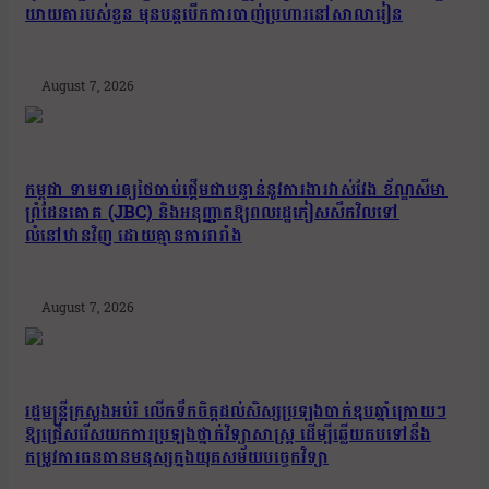
យាយតារបស់ខ្លួន មុនបន្តបើកការបាញ់ប្រហារនៅសាលារៀន
August 7, 2026
កម្ពុជា ទាមទារឲ្យថៃចាប់ផ្តើមជាបន្ទាន់នូវការងារវាស់វែង ខ័ណ្ឌសីមា
ព្រំដែនគោគ (JBC) និងអនុញ្ញាតឱ្យពលរដ្ឋភៀសសឹកវិលទៅ
លំនៅឋានវិញ ដោយគ្មានការរារាំង
August 7, 2026
រដ្ឋមន្រ្តីក្រសួងអប់រំ លើកទឹកចិត្តដល់សិស្សប្រឡងបាក់ឌុបឆ្នាំក្រោយៗ
ឱ្យជ្រើសរើសយកការប្រឡងថ្នាក់វិទ្យាសាស្ត្រ ដើម្បីឆ្លើយតបទៅនឹង
តម្រូវការធនធានមនុស្សក្នុងយុគសម័យបច្ចេកវិទ្យា