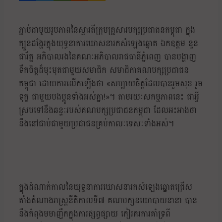
ភ្ជាប់ជាមួយរូបភាពនៃស្មារតីក្រុមគ្រួសារបក្សប្រជាជនកម្ពុជា ក្នុង
ក្បួនដង្ហែរក្នុងយុទ្ធនាការឃោសនារកសំឡេងឆ្នោត ឯកឧត្តម នួន
ផារ័ត្ន អភិបាលរងនៃគណៈអភិបាលរាជធានីភ្នំពេញ បានបង្ហាញ
ទឹកចិត្តដ៏មុះមុតជាមួយសមាជិក សមាជិកាគណបក្សប្រជាជន
កម្ពុជា ដោយការលើកឡើងថា «សប្បាយចិត្តដែលបានរួមសុខ រួម
ទុក្ខ ជាមួយបងប្អូនទាំងអស់គ្នា!»។ តាមរយៈសកម្មភាពនេះ ជាអ្វី
ស្របទៅនឹងឆន្ទៈរបស់គណបក្សប្រជាជនកម្ពុជា ដែលអះអាងថា
នឹងនៅជាប់ជាមួយប្រជាជនគ្រប់កាលៈទេសៈទាំងអស់។
ក្នុងដំណាក់កាលនៃយុទ្ធនាការឃោសនារកសំឡេងឆ្នោតជ្រើស
តាំងតំណាងរាស្ត្រនីតិកាលទី៧ គណបក្សនយោបាយនានា បាន
នឹងកំពុងមមាញឹកក្នុងការផ្សព្វផ្សាយ កៀរគរការគាំទ្រពី