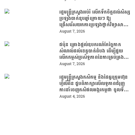
ដោយគ្មានការរារាំង
រដ្ឋមន្រ្តីក្រសួងអប់រំ លើកទឹកចិត្តដល់សិស្ស
ប្រឡងបាក់ឌុបឆ្នាំក្រោយៗ ឱ្យ
ជ្រើសរើសយកការប្រឡងថ្នាក់វិទ្យាសាស្ត្រ
ដើម្បីឆ្លើយតបទៅនឹងតម្រូវការធនធាន
August 7, 2026
មនុស្សក្នុងយុគសម័យបច្ចេកវិទ្យា
ជប៉ុន គ្រោងផ្តល់ឧបករណ៍កែច្នៃកាក
សំណល់ដល់ខេត្តបាត់ដំបង ដើម្បីជួយ
លើកកម្ពស់ប្រសិទ្ធភាពនៃការគ្រប់គ្រង
សំណល់
August 7, 2026
រដ្ឋមន្រ្តីក្រសួងកសិកម្ម និងដៃគូរក្រុមហ៊ុន
ហ្វីលីពីន ជួបពិភាក្សាលើលទ្ធភាពជំរុញ
ការនាំចេញកសិផលអង្ករកម្ពុជា ចូលទី
ផ្សារហ្វីលីពីន
August 4, 2026