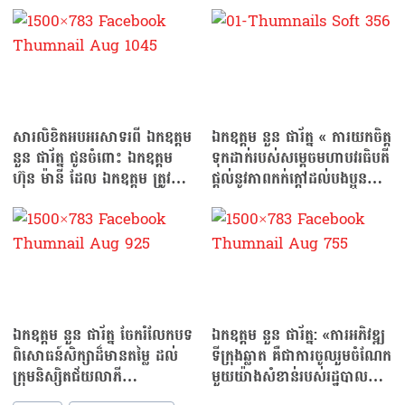
សារលិខិតអបអរសាទរពី ឯកឧត្តម
ឯកឧត្តម នួន ផារ័ត្ន « ការយកចិត្ត
នួន ផារ័ត្ន ជូនចំពោះ ឯកឧត្តម
ទុកដាក់របស់សម្ដេចមហាបវរធិបតី
ហ៊ុន ម៉ានី ដែល ឯកឧត្តម ត្រូវ
ផ្តល់នូវភាពកក់ក្តៅដល់បងប្អូន
បានរដ្ឋសភា…
ប្រជាកសិករ »
ឯកឧត្តម នួន ផារ័ត្ន ចែករំលែកបទ
ឯកឧត្តម នួន ផារ័ត្ន: «ការអភិវឌ្ឍ
ពិសោធន៍សិក្សាដ៏មានតម្លៃ ដល់
ទីក្រុងឆ្លាត គឺជាការចូលរួមចំណែក
ក្រុមនិស្សិតជ័យលាភី
មួយយ៉ាងសំខាន់របស់រដ្ឋបាលថ្នាក់
អាហារូបករណ៍ទៅប្រទេស
ក្រោមជាតិ»