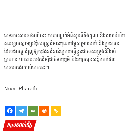
តាមរយៈសារខាងលើនេះ បានបញ្ជាក់អំពីស្មារតីដឹងគុណ និងជាការរំលឹក
ដល់ស្លាកស្នាមប្រវត្តិសាស្ត្រដ៏មានគុណតម្លៃសម្រាប់ជាតិ និងប្រជាជន
ដែលជាកត្តាជំរុញឱ្យយុវជនជំនាន់ក្រោយធ្វើខ្លួនជាសសរទ្រូងដ៏រឹងមាំ
ក្លាហាន ហ៊ានលះបង់ដើម្បីជាតិមាតុភូមិ និងរក្សាសុខសន្តិភាពដែល
បានមកដោយលំបាកនេះ៕
Nuon Pharath
អត្ថបទពាក់ព័ន្ធ