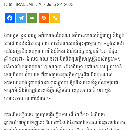
BRANDMEDIA
June 22, 2023
ឯកឧត្តម នួន ផារ័ត្ន អភិបាលរងនៃគណៈអភិបាលរាជធានីភ្នំពេញ និងក្នុង
នាមជាយុវជនជំនាន់ក្រោយ បានរំលេចសារដ៏មុះមុតមួយ ថា «ក្នុងនាមជា
យុវជនខ្មែរជំនាន់ក្រោយ យើងខ្ញុំតែងចងចាំជានិច្ច «ស្មារតី ២០ មិថុនា
ឆ្នាំ១៩៧៧» ដែលបានឈានទៅបើកទំព័រប្រវត្តិសាស្ត្រថ្មីរបស់កម្ពុជា»។
អភិបាលវ័យក្មេងរូបនេះ បានបន្តថា «ដំណើរឆ្ពោះទៅរកការសង្រ្គោះជាតិ
ចេញពីរបប ប៉ុល ពត គឺជាសច្ចភាពប្រវត្តិសាស្ត្រពិត និងបានដាស់
អារម្មណ៍យើងខ្ញុំជាយុវជនជំនាន់ក្រោយ ឱ្យហ៊ានលះបង់ខ្ពស់ដើម្បីជាតិ
មាតុភូមិ និងមិនត្រូវបោះបង់ក្តីសង្ឃឹមចំពោះប្រទេសជាតិ ទោះក្នុង
កាលៈទេសៈណាក៏ដោយ។»
ការលើកឡើងនេះ ត្រូវបានធ្វើឡើងកាលពី ថ្ងៃទី២០ ខែមិថុនា
ឆ្នាំ២០២៣ម្សិលមិញនេះ ដែលជានៃទិវានៃការចងចាំដំណើរឆ្ពោះទៅរកការ