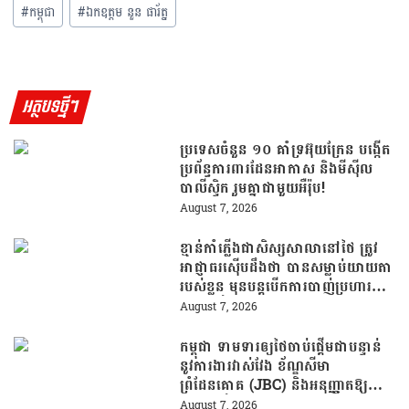
នូវែលសេឡង់
#
កម្ពុជា
#
ឯកឧត្តម នួន ផារ័ត្ន
អត្ថបទថ្មីៗ
ប្រទេសចំនួន ១០ គាំទ្រអ៊ុយក្រែន បង្កើត
ប្រព័ន្ធការពារដែនអាកាស និងមីស៊ីល
បាលីស្ទិក រួមគ្នាជាមួយអឺរ៉ុប!
August 7, 2026
ខ្មាន់កាំភ្លើងជាសិស្សសាលានៅថៃ ត្រូវ
អាជ្ញាធរស៊ើបដឹងថា បានសម្លាប់យាយតា
របស់ខ្លួន មុនបន្តបើកការបាញ់ប្រហារនៅ
សាលារៀន
August 7, 2026
កម្ពុជា ទាមទារឲ្យថៃចាប់ផ្តើមជាបន្ទាន់
នូវការងារវាស់វែង ខ័ណ្ឌសីមា
ព្រំដែនគោគ (JBC) និងអនុញ្ញាតឱ្យ
ពលរដ្ឋភៀសសឹកវិលទៅលំនៅឋានវិញ
August 7, 2026