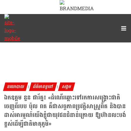
នយោបាយ
ព័ត៌មានទូទៅ
សង្គម
|
|
ឯកឧត្តម នួន ផារ័ត្ន៖ «ដំណើរឆ្ពោះទៅរកការសង្រ្គោះជាតិ
ចេញពីរបប ប៉ុល ពត គឺជាសច្ចភាពប្រវត្តិសាស្ត្រពិត និងបាន
ដាស់អារម្មណ៍យើងខ្ញុំជាយុវជនជំនាន់ក្រោយ ឱ្យហ៊ានលះបង់
ខ្ពស់ដើម្បីជាតិមាតុភូមិ»