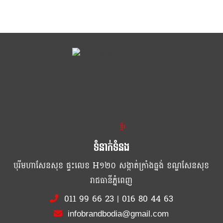
ខ្លឹម ខ្លី រហ័ស
ទំនាក់ទំនង
បុរីមហាសែនសុខ ផ្ទះលេខ H១២០ សង្កាត់ក្រាំងធ្នង់ ខណ្ឌសែនសុខ
រាជធានីភ្នំពេញ
011 99 66 23
|
016 80 44 63
infobrandbodia@gmail.com