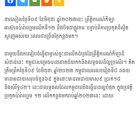
នារសៀលថ្ងៃទី០៩ ខែមិថុនា ឆ្នាំ២០២៣នេះ ព្រឹត្តិការណ៍កីឡា
អាស៊ានប៉ារ៉ាហ្គេមលើកទី១២ នឹងបិទជាផ្លូវការ បន្ទាប់ពីការប្រកូតដ៏ស្វិត
ស្វាញអស់រយៈពេលជាច្រើនថ្ងៃកន្លងមក។
ជាមួយនឹងការរៀបចំធ្វើជាម្ចាស់ផ្ទះជាលើកដំបូងនៃព្រឹត្តិការណ៍កីឡាដ៏
សំខាន់នេះ កម្ពុជាសម្រេចបានជោគជ័យកកនិងលទ្ធផលដ៏ល្អប្រសើរ។ គិត
ត្រឹមព្រឹកថ្ងៃទី០៩ ខែមិថុនា ឆ្នាំ២០២៣ កម្ពុជាឈរលេខរៀងទី៨ ដផយ
មានមេដាយសរុបចំនួន៦៩ ក្នុងនោះមានមេដាយមាស៩ ប្រាក់១៨
និងសំរឺទ្ធ៤២។ នេះជាលទ្ធផលដែលកម្ពុជាយើងធ្វើបានល្អបំផុត ក្នុងប្រវត្តិ
ប្រកួតប៉ារ៉ាហ្គេម ១២ លើកកន្លងមករាប់ឆ្នាំ២០២៣នេះ ដោយ: