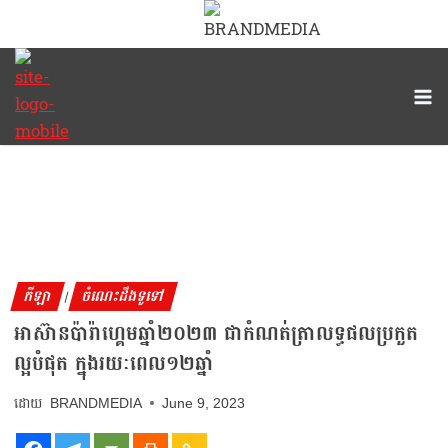
កីឡា
ចំណេះដឹងទូទៅ
|
អាស៊ានប៉ារ៉ាហ្គេមឆ្នាំ២០២៣ ជាកំណត់ត្រាលទ្ធផលប្រកួត
ល្អបំផុត ក្នុងរយៈពេល១២ឆ្នាំ
BRANDMEDIA
June 9, 2023