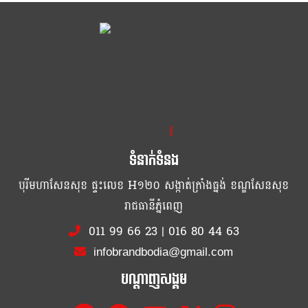
ខ្លឹម ខ្លី រហ័ស
ទំនាក់ទំនង
បុរីមហាសែនសុខ ផ្ទះលេខ H១២០ សង្កាត់ក្រាំងធ្នង់ ខណ្ឌសែនសុខ
រាជធានីភ្នំពេញ
011 99 66 23
|
016 80 44 63
infobrandbodia@gmail.com
បណ្ដាញសង្គម