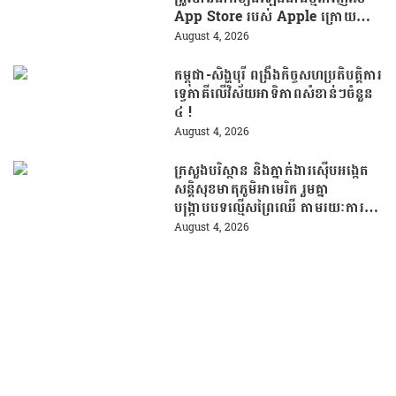
App Store របស់ Apple ក្រោយបាត់
ខ្លួនដោយគ្មានការបញ្ជាក់ពីមូលហេតុ
August 4, 2026
កម្ពុជា-សិង្ហបុរី ពង្រឹងកិច្ចសហប្រតិបត្តិការ
ទ្វេភាគីលើវិស័យអាទិភាពសំខាន់ៗចំនួន
៤ !
August 4, 2026
ក្រសួងបរិស្ថាន និងភ្នាក់ងារស៊ើបអង្កេត
សន្តិសុខមាតុភូមិអាមេរិក រួមគ្នា
បង្រ្កាបបទល្មើសព្រៃឈើ តាមរយៈការប្រើ
ប្រាស់បច្ចេកវិទ្យា
August 4, 2026