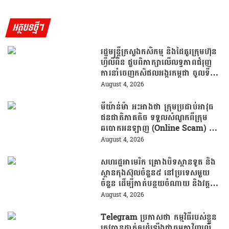
អត្ថបទថ្មីៗ
រដ្ឋមន្រ្តីក្រសួងកសិកម្ម និងដៃគូរក្រុមហ៊ុន
ហ្វីលីពីន ជួបពិភាក្សាលើលទ្ធភាពជំរុញ
ការនាំចេញកសិផលអង្ករកម្ពុជា ចូលទី
ផ្សារហ្វីលីពីន
August 4, 2026
មីយ៉ាន់ម៉ា អះអាងថា ក្រុមប្រដាប់អាវុធ
ជនជាតិភាគតិច ទទួលសំណូកពីក្រុម
ឆបោកអនឡាញ (Online Scam) ជា
ថ្នូរនឹងការជួយរត់ចូលប្រទេសថៃ!
August 4, 2026
សហរដ្ឋអាមេរិក គ្រោងបិទស្ថានទូត និង
ស្ថានកុងស៊ុលចំនួន៥ នៅប្រទេសមួយ
ចំនួន ដើម្បីកាត់បន្ថយចំណាយ និងវត្ត
មានការទូតដែលគ្មានប្រសិទ្ធភាព
August 4, 2026
Telegram ប្រកាសថា កម្មវិធីរបស់ខ្លួន
ត្រូវបានដាក់ឲ្យដំឡើងជាធម្មតាវិញលើ