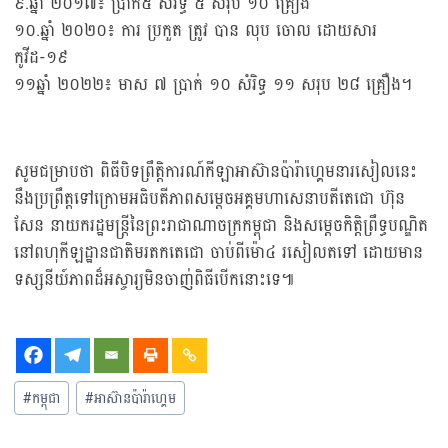
៩.ឆ្នាំ ២០១៧៖ ប្រាក់៥ សំរិទ្ធ ៥ សរុប ១០ គ្រឿង
១០.ឆ្នាំ ២០២០៖ ការ ប្រកួត ត្រូវ បាន លុប ចោល ដោយសារ
កូវីដ-១៩
១១ឆ្នាំ ២០២២៖ មាស ៧ ប្រាក់ ១០ សំរិទ្ធ ១១ សរុប ២៨ គ្រឿង។
សូមជម្រាបថា ពិធីបិទព្រឹត្តិការណ៍កីឡាអាស៊ានប៉ារ៉ាហ្គេមនារសៀលនេះ
នឹងប្រព្រឹត្តទៅក្រោមអធិបតីភាពសម្ដេចអគ្គមហាសេនាបតីតេជោ ហ៊ុន
សែន នាយករដ្ឋមន្ត្រីនៃព្រះរាជាណាចក្រកម្ពុជា និងសម្ដេចកិត្តិព្រឹទ្ធបណ្ឌិត
នៅពហុកីឡដ្ឋានជាតិមរតកតេជោ ចាប់ពីម៉ោ៤ រសៀលតទៅ ដោយមាន
ទស្សនីយ៍ភាពដ៏អស្ចារ្យមិនចាញ់ពិធីបើកនោះទេ៕
#
កម្ពុជា
#
អាស៊ានប៉ារ៉ាហ្គេម