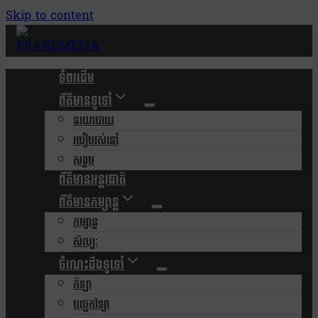
Skip to content
ទំពរដើម
ព័ត៌មានទូទៅ
នយោបាយ
របៀបរស់នៅ
សង្គម
ព័ត៌មានអន្តរជាតិ
ព័ត៌មានកម្សាន្ត
កម្សាន្ត
សិល្បៈ
ចំណេះដឹងទូទៅ
កីឡា
បច្ចេកវិទ្យា