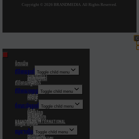
Copyright ©
2026 BRANDMEDIA. All Rights Reserved.
C
t
m
ទំពរដើម
ព័ត៌មានទូទៅ
Toggle child menu
នយោបាយ
របៀបរស់នៅ
សង្គម
ព័ត៌មានអន្តរជាតិ
ព័ត៌មានកម្សាន្ត
Toggle child menu
កម្សាន្ត
សិល្បៈ
ចំណេះដឹងទូទៅ
Toggle child menu
កីឡា
បច្ចេកវិទ្យា
បរិស្ថាន
របកគំហើញ
សុខភាព
Brandmedia international
ទស្សនៈយុវជន
ផ្សេងៗទៀត
Toggle child menu
ពាណិជ្ជកម្ម
ភាពយន្តឯកសារ