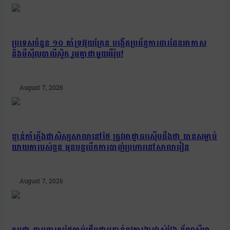
ប្រទេសចំនួន ១០ គាំទ្រអ៊ុយក្រែន បង្កើតប្រព័ន្ធការពារដែនអាកាស
និងមីស៊ីលបាលីស្ទិក រួមគ្នាជាមួយអឺរ៉ុប!
August 7, 2026
ខ្មាន់កាំភ្លើងជាសិស្សសាលានៅថៃ ត្រូវអាជ្ញាធរស៊ើបដឹងថា បានសម្លាប់
យាយតារបស់ខ្លួន មុនបន្តបើកការបាញ់ប្រហារនៅសាលារៀន
August 7, 2026
កម្ពុជា ទាមទារឲ្យថៃចាប់ផ្តើមជាបន្ទាន់នូវការងារវាស់វែង ខ័ណ្ឌសីមា