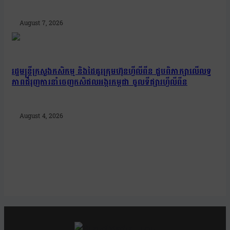
August 7, 2026
រដ្ឋមន្រ្តីក្រសួងកសិកម្ម និងដៃគូរក្រុមហ៊ុនហ្វីលីពីន ជួបពិភាក្សាលើលទ្ធ
ភាពជំរុញការនាំចេញកសិផលអង្ករកម្ពុជា ចូលទីផ្សារហ្វីលីពីន
August 4, 2026