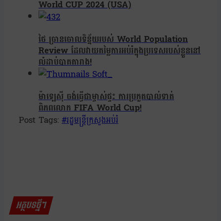
World CUP 2024 (USA)
ថៃ ច្រានចោលទិន្ន័យរបស់ World Population
Review ដែលវាយតម្លៃការអប់រំក្នុងប្រទេសរបស់ខ្លួននៅ
លំដាប់បាតតារាង!
ម៉ាឡេស៊ី ចង់ធ្វើជាម្ចាស់ផ្ទះ ការប្រកួតបាល់ទាត់
ពិភពលោក FIFA World Cup!
Post Tags:
#
រដ្ឋមន្ត្រីក្រសួងអប់រំ
អត្ថបទថ្មីៗ