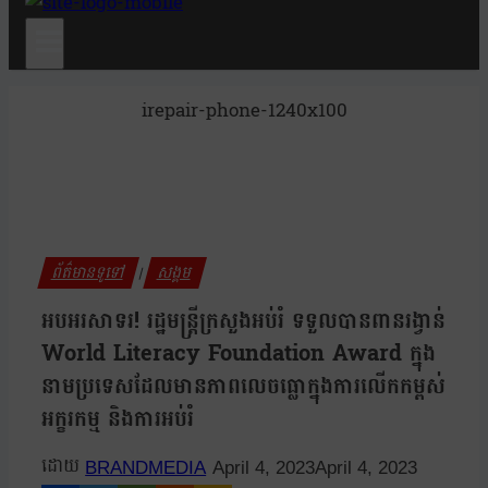
irepair-phone-1240x100
ព័ត៌មានទូទៅ
សង្គម
|
អបអរសាទរ! រដ្ឋមន្ត្រីក្រសួងអប់រំ ទទួលបានពានរង្វាន់
World Literacy Foundation Award ក្នុង
នាមប្រទេសដែលមានភាពលេចធ្លោក្នុងការលើកកម្ពស់
អក្ខរកម្ម និងការអប់រំ
BRANDMEDIA
April 4, 2023
April 4, 2023