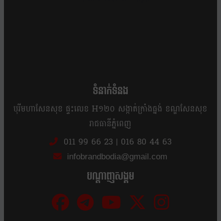
ខ្លឹម ខ្លី រហ័ស
ទំនាក់ទំនង
បុរីមហាសែនសុខ ផ្ទះលេខ H១២០ សង្កាត់ក្រាំងធ្នង់ ខណ្ឌសែនសុខ
រាជធានីភ្នំពេញ
011 99 66 23
|
016 80 44 63
infobrandbodia@gmail.com
បណ្ដាញសង្គម