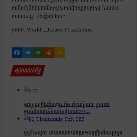
ការខិតខំប្រឹងប្រែងលើកកម្ពស់ការរៀនសូត្រអក្ខរកម្ម ដែលមាន
ភាពលេចធ្លោ និងឆ្នើមជាងគេ។
រូបភាព: World Literacy Foundation
អត្ថបទពាក់ព័ន្ធ
អ្នកគ្រូបង្រៀនវ័យក្មេង កឹម ច័ន្ទលក្ខិណា ក្លាយជា
ម្ចាស់ជ័យលាភីចំណាត់ថ្នាក់លេខ១…
ម៉ូតូទឹកកម្ពជា នាំយកមេដាយចំនួន១០គ្រឿងពីការប្រកួត