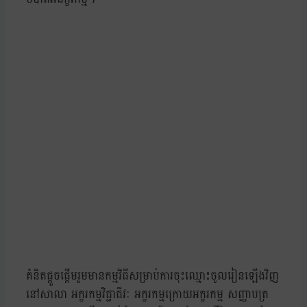
គំនិតផ្តួចផ្តើមរួមមានកម្មវិធីសម្រាប់ការចុះឈ្មោះចូលរៀនឡើងវិញ
នៅសាលា អក្ខរកម្មវិជ្ជាជីវៈ អក្ខរកម្មក្រោយអក្ខរកម្ម សញ្ញាបត្រ