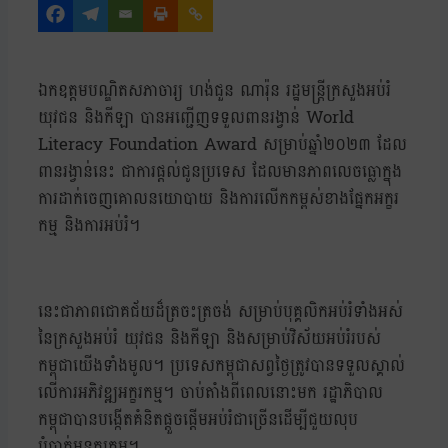
ឯកឧត្តមបណ្ឌិតសភាចារ្យ ហង់ជួន ណារ៉ុន រដ្ឋមន្ត្រីក្រសួងអប់រំ
យុវជន និងកីឡា បានអញ្ជើញទទួលពានរង្វាន់ World
Literacy Foundation Award សម្រាប់ឆ្នាំ២០២៣ ដែល
ពានរង្វាន់នេះ ជាការផ្ដល់ជូនប្រទេស ដែលមានភាពលេចធ្លោក្នុង
ការដាក់ចេញគោលនយោបាយ និងការលើកកម្ពស់ខាងផ្នែកអក្ខរ
កម្ម និងការអប់រំ។
នេះជាភាពជោគជ័យដ៏ត្រចះត្រចង់ សម្រាប់បុគ្គលិកអប់រំទាំងអស់
នៃក្រសួងអប់រំ យុវជន និងកីឡា និងសម្រាប់វិស័យអប់រំរបស់
កម្ពុជាយើងទាំងមូល។ ប្រទេសកម្ពុជាសព្វថ្ងៃត្រូវបានទទួលស្គាល់
លើការអភិវឌ្ឍអក្ខរកម្ម។ ចាប់តាំងពីពេលនោះមក រដ្ឋាភិបាល
កម្ពុជាបានបង្កើតគំនិតផ្តួចផ្តើមអប់រំជាច្រើនដើម្បីជួយលុប
បំបាត់អនក្ខរកម្ម។