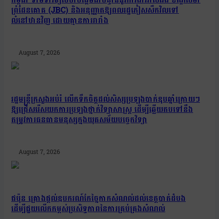
ព្រំដែនគោគ (JBC) និងអនុញ្ញាតឱ្យពលរដ្ឋភៀសសឹកវិលទៅ
លំនៅឋានវិញ ដោយគ្មានការរារាំង
August 7, 2026
រដ្ឋមន្រ្តីក្រសួងអប់រំ លើកទឹកចិត្តដល់សិស្សប្រឡងបាក់ឌុបឆ្នាំក្រោយៗ
ឱ្យជ្រើសរើសយកការប្រឡងថ្នាក់វិទ្យាសាស្ត្រ ដើម្បីឆ្លើយតបទៅនឹង
តម្រូវការធនធានមនុស្សក្នុងយុគសម័យបច្ចេកវិទ្យា
August 7, 2026
ជប៉ុន គ្រោងផ្តល់ឧបករណ៍កែច្នៃកាកសំណល់ដល់ខេត្តបាត់ដំបង
ដើម្បីជួយលើកកម្ពស់ប្រសិទ្ធភាពនៃការគ្រប់គ្រងសំណល់