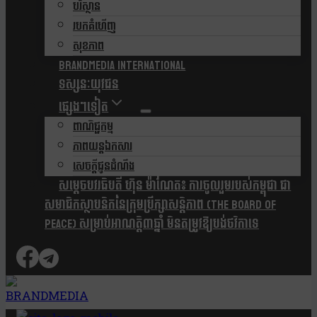
បរិស្ថាន
របកគំហើញ
សុខភាព
Brandmedia international
ទស្សនៈយុវជន
ផ្សេងៗទៀត
ពាណិជ្ជកម្ម
ភាពយន្តឯកសារ
សេចក្តីជូនដំណឹង
សម្តេចបវរធិបតី ហ៊ុន ម៉ាណែត៖ ការចូលរួមរបស់កម្ពុជា ជា
សមាជិកស្ថាបនិកនៃក្រុមប្រឹក្សាសន្តិភាព (The Board Of
Peace) សម្រាប់អាណត្តិ៣ឆ្នាំ មិនតម្រូវឱ្យបង់ថវិកាទេ