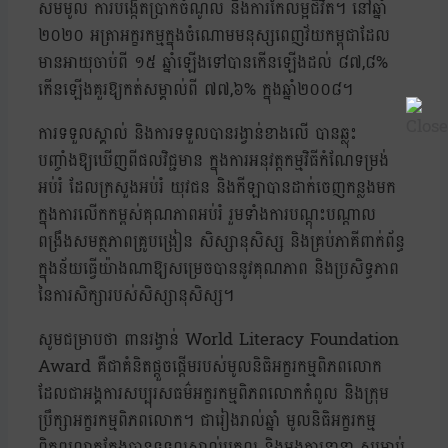
សមមូល ការបង្កើតប្រាក់ចំណូល និងការកែលម្អជីវិត។ នៅឆ្នាំ
២០២០ អត្រាអក្ខរកម្មក្នុងចំណោមមនុស្សពេញវ័យកម្ពុជាដែល
មានអាយុចាប់ពី ១៥ ឆ្នាំឡើងទៅបានកើនឡើងដល់ ៨៧,៨%
កើនឡើងគួរឱ្យកត់សម្គាល់ពី ៧៧,៦% ក្នុងឆ្នាំ២០០៨។
ការទទួលស្គាល់ និងការទទួលបានរង្វាន់ខាងលើ បានឆ្លុះ
បញ្ចាំងឱ្យឃើញពីផលវិជ្ជមាន ក្នុងការអនុវត្តកម្មវិធីកំណែទម្រង់
អប់រំ ដែលក្រសួងអប់រំ យុវជន និងកីឡាបានដាក់ចេញកន្លងមក
ក្នុងការលើកកម្ពស់គុណភាពអប់រំ រួមទាំងការបណ្ដុះបណ្ដាល
ពង្រឹងសមត្ថភាពគ្រូបង្រៀន សិស្សានុសិស្ស និងគ្រប់ភាគីពាក់ព័ន្ធ
ក្នុងន័យធ្វើយ៉ាងណាឱ្យសម្រេចបាននូវគុណភាព និងប្រសិទ្ធភាព
នៃការសិក្សារបស់សិស្សានុសិស្ស។
សូមជម្រាបថា ពានរង្វាន់ World Literacy Foundation
Award គឺជាគំនិតផ្តួចផ្តើមរបស់មូលនិធិអក្ខរកម្មពិភពលោក
ដែលជាអង្គការសប្បុរសធម៌អក្ខរកម្មពិភពលោកកំពូល និងក្រុម
ប្រឹក្សាអក្ខរកម្មពិភពលោក។ ជារៀងរាល់ឆ្នាំ មូលនិធិអក្ខរកម្ម
ពិភពលោកតែងបានទទួលស្គាល់បុគ្គល និងអង្គការនានា សម្រាប់