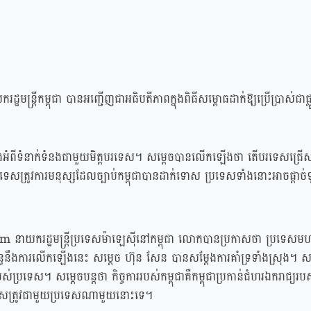
ន្ត្រីកម្ពុជា បានអញ្ជើញជាអធិបតីភាពក្នុងពិធីសម្ពោធដាក់ឱ្យប្រើប្រាស់ជាផ្លូវ
អំពីទំនាក់ទំនងជាមួយមិត្តបរទេស។ សម្ដេចបានលើកឡើងថា តើបរទេសជ្រើ
រទេសត្រូវការមនុស្សដែលច្បាប់កម្ពុជាបានដាក់ទោស ប្រទេសទាំងនោះអាចផ្ដាច់ទ
នាយករដ្ឋមន្ត្រីប្រទេសម៉ាឡេស៊ីនៅកម្ពុជា លោកបានប្រកាសថា ប្រទេសម
់ព័ន្ធនឹងការលើកឡើងនេះ សម្ដេច ហ៊ុន សែន បានសម្ដែងការគាំទ្រទាំងស្រុង។ ស
បស់ប្រទេស។ សម្ដេចបន្តថា កិច្ចការរបស់កម្ពុជាគឺកម្ពុជាប្រកាន់ជំហរឯករាជ្យរបស់
វើជាសត្រូវជាមួយប្រទេសណាមួយនោះទេ។