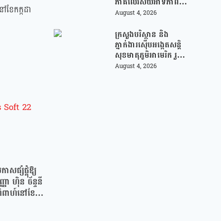
ភាគីលើវិស័យអាទិភាព
ងនៅខែកក្កដា
សំខាន់ៗចំនួន ៤ !
August 4, 2026
ក្រសួងបរិស្ថាន និង
ភ្នាក់ងារស៊ើបអង្កេតសន្តិ
សុខមាតុភូមិអាមេរិក រួម
គ្នា បង្រ្កាបបទល្មើស
August 4, 2026
ព្រៃឈើ តាមរយៈការប្រើ
ប្រាស់បច្ចេកវិទ្យា
សផ្សំផ្គុំឱ្យ
ា ហ៉ិន ច័ន្ទនី
ិពាហ៍នៅខែធ្នូ