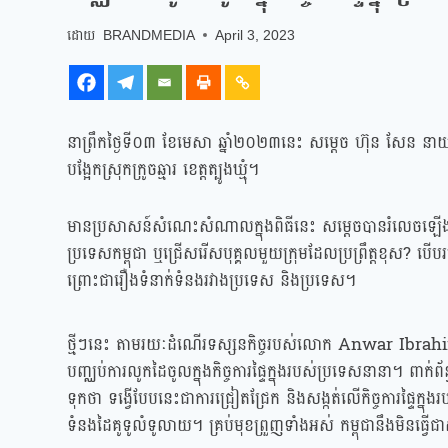
BRANDMEDIA
April 3, 2023
នាព្រឹកថ្ងៃទី០៣ ខែមេសា ឆ្នាំ២០២៣នេះ សម្ដេច ហ៊ុន សែន នាយករដ្ឋម
បង្អែកស្រុកក្រូចឆ្មារ ខេត្តត្បូងឃ្មុំ។
មានប្រសាសន៍សំណេះសំណាលក្នុងពិធីនេះ សម្ដេចបានរំលេចឡើង
ប្រទេសកម្ពុជា ឬជ្រើសរើសបុគ្គលមួយក្រុមដែលប្រព្រឹត្តខុស? បើប
ព្រោះជារឿងទំនាក់ទំនងរវាងប្រទេស និងប្រទេស។
ថ្មីៗនេះ តាមរយៈដំណើរទស្សនកិច្ចរបស់លោក Anwar Ibrahim 
បញ្ឈប់ការលូកដៃចូលក្នុងកិច្ចការផ្ទៃក្នុងរបស់ប្រទេសនានា។ ពាក
ទុកថា ទង្វើបែបនេះជាការជ្រៀតជ្រែក និងសង្កត់លើកិច្ចការផ្ទៃក្នុងរ
ទំនងដៃគូទូលំទូលាយ។ គ្រប់មុខព្រួញទាំងអស់ កម្ពុជានឹងមិនធ្