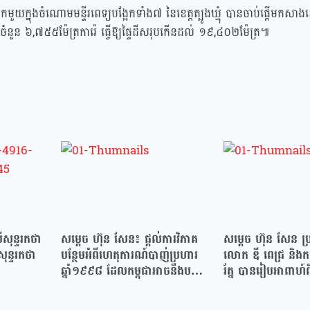
បង្អែកមួយក្នុងចំណោមមន្ទីរពេទ្យបង្អែកទាំង៧ នៃខេត្តត្បូងឃ្មុំ បានចាប់ផ្ដើមកសា
មចំនួន ៦,៧៥៥ម៉ែត្រការ៉េ ធ្វើឱ្យផ្ទៃដីសរុបកើនដល់ ១៩,៤០២ម៉ែត្រ៕
សុន្ទរកថា
សម្ដេច ហ៊ុន សែន៖ ផ្តល់ការវិភាគ
សម្ដេច ហ៊ុន សែន ប្រកា
សុន្ទរកថា
បន្ថែមអំពីហេតុការណ៍បាញ់ប្រហារ
លោក ឌី ពេជ្រ និងកញ្ញ
ឆ្នាំ១៩៩៨ ដែលកម្ពុជាអាចនឹងបន្ត
រ័ត្ន បានរៀបអាពាហ៍ព
សង្គ្រាម…
ខាងមុខនេះ