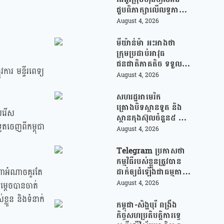
ជួបពិភាក្សាលើលទ្ធភាព
ជំរុញការនាំចេញកសិផល
August 4, 2026
អង្ករកម្ពុជា ចូលទីផ្សារ
ហ្វីលីពីន
មីយ៉ាន់ម៉ា អះអាងថា
ក្រុមប្រដាប់អាវុធ
ជនជាតិភាគតិច ទទួល
ការ មន្ទីរពេទ្យ
សំណូកពីក្រុម
August 4, 2026
ឆបោកអនឡាញ
(Online Scam) ជាថ្នូរ
សហរដ្ឋអាមេរិក
នឹងការជួយរត់ចូល
គ្រោងបិទស្ថានទូត និង
សរើស
ប្រទេសថៃ!
ស្ថានកុងស៊ុលចំនួន៥ នៅ
ូតចេញពីកម្ពុជា
ប្រទេសមួយចំនួន ដើម្បី
August 4, 2026
កាត់បន្ថយចំណាយ និង
វត្តមានការទូតដែលគ្មាន
Telegram ប្រកាសថា
ប្រសិទ្ធភាព
កម្មវិធីរបស់ខ្លួនត្រូវបាន
ហាអំណាចគួរតែ
ដាក់ឲ្យដំឡើងជាធម្មតា
វិញលើ App Store
August 4, 2026
ម្ដេចបានចាត់
របស់ Apple ក្រោយ
ខ្លួន និងទំនាក់
បាត់ខ្លួនដោយគ្មានការ
កម្ពុជា-សិង្ហបុរី ពង្រឹង
បញ្ជាក់ពីមូលហេតុ
កិច្ចសហប្រតិបត្តិការទ្វេ