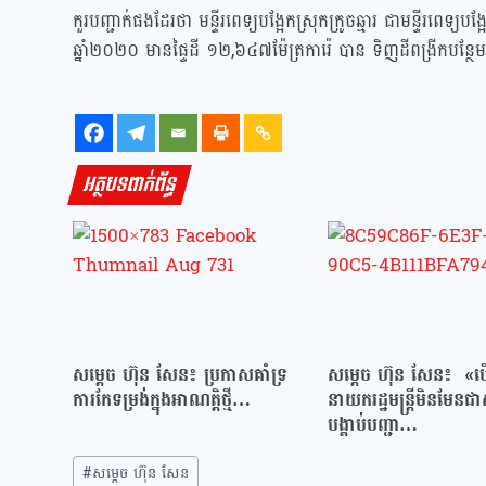
កួរបញ្ជាក់ផងដែរថា មន្ទីរពេទ្យបង្អែកស្រុកក្រូចឆ្មារ ជាមន្ទីរពេទ្យ
ឆ្នាំ២០២០ មានផ្ទៃដី ១២,៦៤៧ម៉ែត្រការ៉េ បាន ទិញដីពង្រីកបន្ថែ
អត្ថបទពាក់ព័ន្ធ
សម្ដេច ហ៊ុន សែន៖ ប្រកាសគាំទ្រ
សម្ដេច ហ៊ុន សែន៖ «បើ
ការកែទម្រង់ក្នុងអាណត្តិថ្មី…
នាយករដ្ឋមន្ត្រីមិនមែនជា
បង្គាប់បញ្ជា…
#
សម្ដេច ហ៊ុន សែន