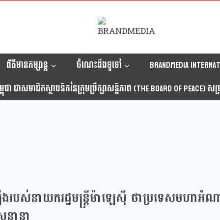
ព័ត៌មានកម្សាន្ត
ចំណេះដឹងទូទៅ
Brandmedia internat
ុជា ជាសមាជិកស្ថាបនិកនៃក្រុមប្រឹក្សាសន្តិភាព (The Board Of Peace) សម្រាប
ងរបស់នាយករដ្ឋមន្ត្រីម៉ាឡេស៊ី ថាប្រទេសមហាអំណ
ទេសនានា