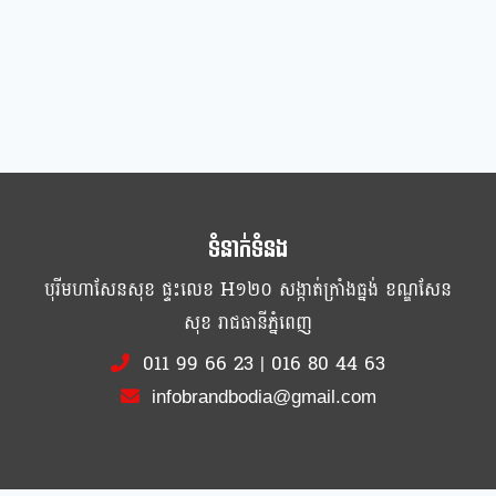
ទំនាក់ទំនង
បុរីមហាសែនសុខ ផ្ទះលេខ H១២០ សង្កាត់ក្រាំងធ្នង់ ខណ្ឌសែន
សុខ រាជធានីភ្នំពេញ
011 99 66 23
|
016 80 44 63
infobrandbodia@gmail.com