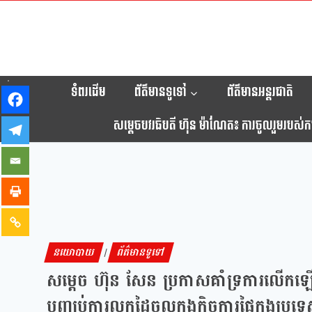
ទំពរដើម
ព័ត៌មានទូទៅ
ព័ត៌មានអន្តរជាតិ
សម្តេចបវរធិបតី ហ៊ុន ម៉ាណែត៖ ការចូលរួមរបស់កម្ព
នយោបាយ
ព័ត៌មានទូទៅ
|
សម្ដេច ហ៊ុន សែន ប្រកាសគាំទ្រការលើកឡើ
បញ្ឈប់ការលូកដៃចូលក្នុងកិច្ចការផ្ទៃក្នុងប្រ