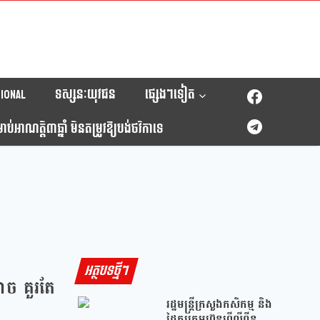
ional
ទស្សនៈយុវជន
ផ្សេងៗទៀត
់អាណត្តិ៣ឆ្នាំ មិនតម្រូវឱ្យបង់ថវិកាទេ
អត្ថបទថ្មីៗ
ាច គួរតែ
រដ្ឋមន្រ្តីក្រសួងកសិកម្ម និង
ដៃគូរក្រុមហ៊ុនហ្វីលីពីន