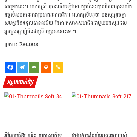
សម្រេចនេះ។ លោកស្រី បានលើកឡើងថា ច្បាប់នេះបានពិតជាបានលើក
កម្ពស់សមភាពរវាងប្រជាជនអាមេរិក។ លោកស្រីបន្តថា មនុស្សគ្រប់គ្នា
សមគួរនឹងទទួលបានពរជ័យ នៃការកសាងសហជីពជាមួយមនុស្សដែល
អ្នកស្រឡាញ់មិនថាស្រី ឬប្រុសនោះទេ ៕
ប្រភព៖ Reuters
អត្ថបទពាក់ព័ន្ធ
អ្វីដែលធ្វើឱ្យ ពូទីន ប្រកាសគាំទ្រ
ជាង៥០%នៃសំឡេងឆ្នោតរបស់