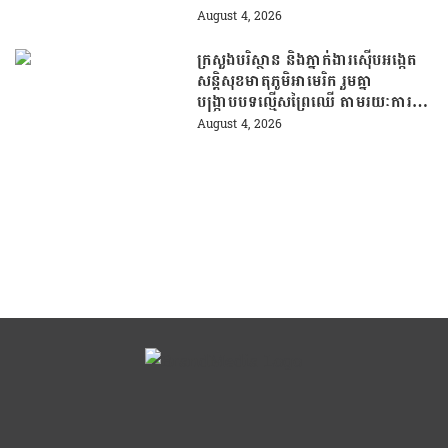
August 4, 2026
ក្រសួងបរិស្ថាន និងភ្នាក់ងារស៊ើបអង្កេត
សន្តិសុខមាតុភូមិអាមេរិក រួមគ្នា
បង្រ្កាបបទល្មើសព្រៃឈើ តាមរយៈការប្រើ
ប្រាស់បច្ចេកវិទ្យា
August 4, 2026