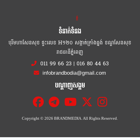
ខ្លឹម ខ្លី រហ័ស
ទំនាក់ទំនង
បុរីមហាសែនសុខ ផ្ទះលេខ H១២០ សង្កាត់ក្រាំងធ្នង់ ខណ្ឌសែនសុខ
រាជធានីភ្នំពេញ
011 99 66 23
|
016 80 44 63
infobrandbodia@gmail.com
បណ្ដាញសង្គម
Copyright ©
2026 BRANDMEDIA. All Rights Reserved.