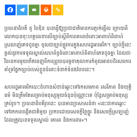
ប្រធានាធិបតី ចូ បៃឌិន បានធ្វើឱ្យប្រជាជាតិមានការភ្ញាក់ផ្អើល ក្រោយពី
លោកបានចុះហត្ថលេខាលើច្បាប់ស្តីពីការគោរពចំពោះអាពាហ៍ពិពាហ៍
ស្រលាញ់ភេទដូចគ្នា ចូលជាច្បាប់ផ្លូវការក្នុងសហរដ្ឋអាមេរិក។ ច្បាប់ថ្មីនេះ
ផ្តល់នូវការទទួលស្គាល់សហព័ន្ធចំពោះអាពាហ៍ពិពាហ៍ភេទដូចគ្នា ដែលជា
វិធានការមួយកើតចេញពីការព្រួយបារម្ភថាតុលាការកំពូលអាចបដិសេធការ
គាំទ្រផ្នែកច្បាប់របស់ខ្លួនចំពោះទំនាក់ទំនងបែបនេះ។
សហរដ្ឋអាមេរិកបោះជំហានសំខាន់ឆ្ពោះទៅរកសមភាព សេរីភាព និងយុត្តិ
ធម៌ មិនត្រឹមតែសម្រាប់មនុស្សមួយចំនួនប៉ុណ្ណោះទេ ប៉ុន្តែសម្រាប់មនុស្ស
គ្រប់រូប។ ប្រធានាធិបតីរូបនេះ បានមានប្រសាសន៍ថា «នេះជាការឆ្ពោះ
ទៅរកការបង្កើតជាតិមួយ ប្រកបដោយសេចក្តីថ្លៃថ្នូរ និងសេចក្តីស្រឡាញ់
ដែលត្រូវបានទទួលស្គាល់ គោរព និងការពារ»។