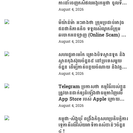
ការនាំចេញកសិផលអង្ករកម្ពុជា ចូលទី
ផ្សារហ្វីលីពីន
August 4, 2026
មីយ៉ាន់ម៉ា អះអាងថា ក្រុមប្រដាប់អាវុធ
ជនជាតិភាគតិច ទទួលសំណូកពីក្រុម
ឆបោកអនឡាញ (Online Scam) ជា
ថ្នូរនឹងការជួយរត់ចូលប្រទេសថៃ!
August 4, 2026
សហរដ្ឋអាមេរិក គ្រោងបិទស្ថានទូត និង
ស្ថានកុងស៊ុលចំនួន៥ នៅប្រទេសមួយ
ចំនួន ដើម្បីកាត់បន្ថយចំណាយ និងវត្ត
មានការទូតដែលគ្មានប្រសិទ្ធភាព
August 4, 2026
Telegram ប្រកាសថា កម្មវិធីរបស់ខ្លួន
ត្រូវបានដាក់ឲ្យដំឡើងជាធម្មតាវិញលើ
App Store របស់ Apple ក្រោយបាត់
ខ្លួនដោយគ្មានការបញ្ជាក់ពីមូលហេតុ
August 4, 2026
កម្ពុជា-សិង្ហបុរី ពង្រឹងកិច្ចសហប្រតិបត្តិការ
ទ្វេភាគីលើវិស័យអាទិភាពសំខាន់ៗចំនួន
៤ !