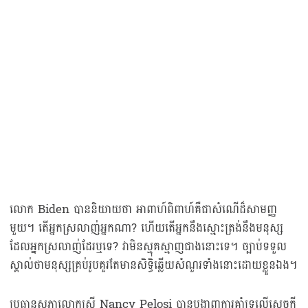
លោក Biden បាននិយាយថា អាពាហ៍ពិពាហ៍គឺជាសំណើដ៏សាមញ្ញ
មួយ។ តើអ្នកស្រលាញ់អ្នកណា? ហើយតើអ្នកនឹងស្មោះត្រង់នឹងមនុស្ស
ដែលអ្នកស្រលាញ់ដែរឬទេ? វាមិនស្មុគស្មាញជាងនោះទេ។ ច្បាប់ទទួល
ស្គាល់ថាមនុស្សគ្រប់រូបគួរតែមានសិទ្ធិឆ្លើយសំណួរទាំងនោះដោយខ្លួនឯង។
ប្រធានសភាលោកស្រី Nancy Pelosi បានបង្ហាញការគាំទ្រលើសេចក្ដី