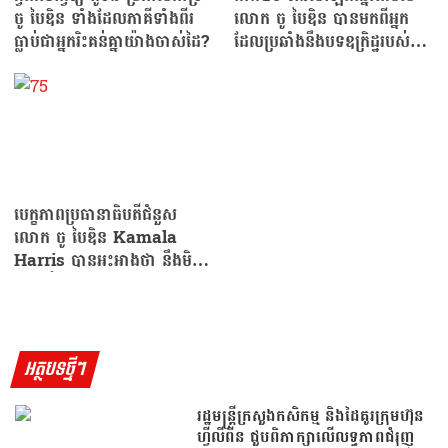
ចូ បៃឌិន ទាំងដែលភាគីទាំងពីរ
លោក ចូ បៃឌិន បានមកពីអ្នក
ធ្លាប់ជាអ្នករិះគន់គ្នាយ៉ាងចាស់ដៃ?
ដែលប្រឆាំងនឹងបទឧក្រិដ្ឋរបស់
លោក ដូណាល់ ត្រាំ!
បេក្ខភាពប្រធានាធិបតីជំនួស
លោក ចូ បៃឌិន Kamala
Harris បានអះអាងថា នឹងមិន
នៅស្ងៀមដាច់ខសត…
អត្ថបទថ្មីៗ
រដ្ឋមន្រ្តីក្រសួងកសិកម្ម និងដៃគូរក្រុមហ៊ុន
ហ្វីលីពីន ជួបពិភាក្សាលើលទ្ធភាពជំរុញ