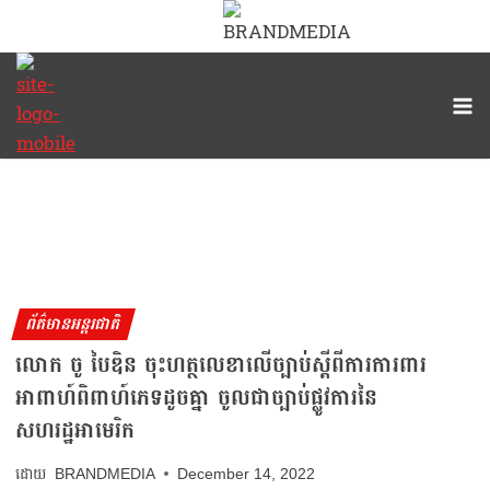
ព័ត៌មានអន្តរជាតិ
លោក ចូ បៃឌិន ចុះហត្ថលេខាលើច្បាប់ស្ដីពីការការពារ
អាពាហ៍ពិពាហ៍ភេទដូចគ្នា ចូលជាច្បាប់ផ្លូវការនៃ
សហរដ្ឋអាមេរិក
BRANDMEDIA
December 14, 2022