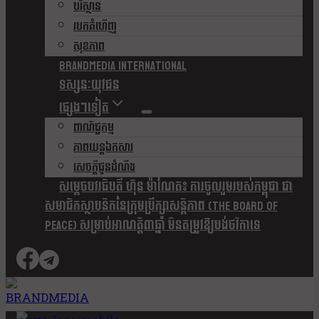
បរិស្ថាន
របកគំហើញ
សុខភាព
Brandmedia international
ទស្សនៈយុវជន
ផ្សេងៗទៀត
ពាណិជ្ជកម្ម
ភាពយន្តឯកសារ
សេចក្តីជូនដំណឹង
សម្តេចបវរធិបតី ហ៊ុន ម៉ាណែត៖ ការចូលរួមរបស់កម្ពុជា ជា
សមាជិកស្ថាបនិកនៃក្រុមប្រឹក្សាសន្តិភាព (The Board Of
Peace) សម្រាប់អាណត្តិ៣ឆ្នាំ មិនតម្រូវឱ្យបង់ថវិកាទេ