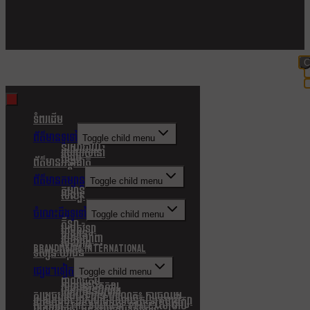
C
t
m
ទំពរដើម
ព័ត៌មានទូទៅ
Toggle child menu
នយោបាយ
របៀបរស់នៅ
សង្គម
ព័ត៌មានអន្តរជាតិ
ព័ត៌មានកម្សាន្ត
Toggle child menu
កម្សាន្ត
សិល្បៈ
ចំណេះដឹងទូទៅ
Toggle child menu
កីឡា
បច្ចេកវិទ្យា
បរិស្ថាន
របកគំហើញ
សុខភាព
Brandmedia international
ទស្សនៈយុវជន
ផ្សេងៗទៀត
Toggle child menu
ពាណិជ្ជកម្ម
ភាពយន្តឯកសារ
សេចក្តីជូនដំណឹង
សម្តេចបវរធិបតី ហ៊ុន ម៉ាណែត៖ ការចូលរួម
របស់កម្ពុជា ជាសមាជិកស្ថាបនិកនៃក្រុមប្រឹក្សា
សន្តិភាព (The Board Of Peace) សម្រាប់