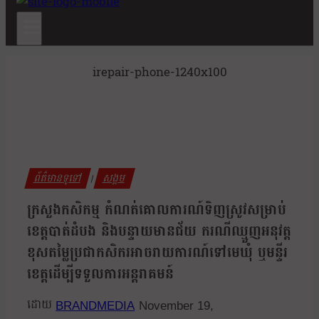
irepair-phone-1240x100
ព័ត៌មានទូទៅ
សង្គម
|
ក្រសួងកសិកម្ម កំណត់គោលការណ៍ទិញស្រូវសម្រាប់
ខេត្តបាត់ដំបង និងបន្ទាយមានជ័យ ករណីឈ្មួញអនុវត្ត
ខុសតម្លៃប្រជាកសិករអាចរាយការណ៍ទៅមេឃុំ ឬមន្ទីរ
ខេត្តដើម្បីទទួលការអន្តរាគមន៍
BRANDMEDIA
November 19,