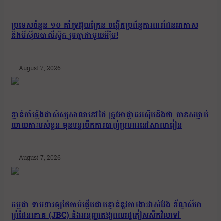
ប្រទេសចំនួន ១០ គាំទ្រអ៊ុយក្រែន បង្កើតប្រព័ន្ធការពារដែនអាកាស
និងមីស៊ីលបាលីស្ទិក រួមគ្នាជាមួយអឺរ៉ុប!
August 7, 2026
ខ្មាន់កាំភ្លើងជាសិស្សសាលានៅថៃ ត្រូវអាជ្ញាធរស៊ើបដឹងថា បានសម្លាប់
យាយតារបស់ខ្លួន មុនបន្តបើកការបាញ់ប្រហារនៅសាលារៀន
August 7, 2026
កម្ពុជា ទាមទារឲ្យថៃចាប់ផ្តើមជាបន្ទាន់នូវការងារវាស់វែង ខ័ណ្ឌសីមា
ព្រំដែនគោគ (JBC) និងអនុញ្ញាតឱ្យពលរដ្ឋភៀសសឹកវិលទៅ