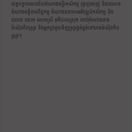
ខេត្តបន្ទាយមានជ័យតំណាងមន្ទីរកសិកម្ម រុក្ខាប្រមាញ់ និងនេសាទ
តំណាងមន្ទីពាណិជ្ជកម្ម តំណាងធនាគារអភិវឌ្ឍន៍កសិកម្ម និង
ជនបទ លោក លោកស្រី អភិបាលស្រុក មេឃុំតំណាងរោង
ម៉ាស៊ិនកិនស្រូវ និងអ្នកប្រមូលទិញស្រូវផ្គត់ផ្គង់ទៅរោងម៉ាស៊ិនកិន
ស្រូវ។