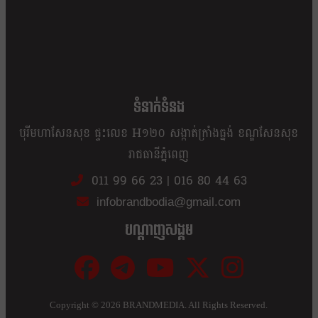
ខ្លឹម ខ្លី រហ័ស
ទំនាក់ទំនង
បុរីមហាសែនសុខ ផ្ទះលេខ H១២០ សង្កាត់ក្រាំងធ្នង់ ខណ្ឌសែនសុខ
រាជធានីភ្នំពេញ
011 99 66 23
|
016 80 44 63
infobrandbodia@gmail.com
បណ្ដាញសង្គម
Copyright ©
2026 BRANDMEDIA. All Rights Reserved.