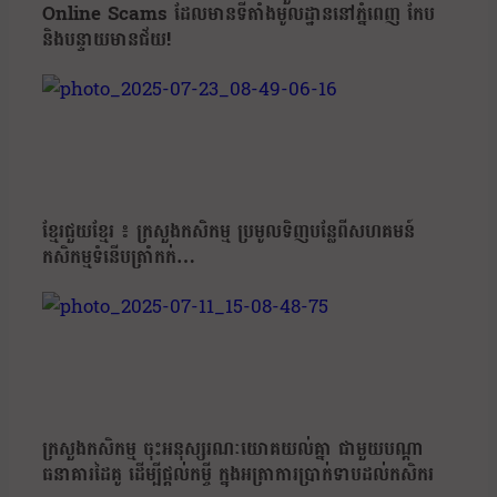
Online Scams ដែលមានទីតាំងមូលដ្ឋាននៅភ្នំពេញ កែប
និងបន្ទាយមានជ័យ!
ខ្មែរជួយខ្មែរ ៖ ក្រសួងកសិកម្ម ប្រមូលទិញបន្លែពីសហគមន៍
កសិកម្មទំនើបត្រាំកក់…
ក្រសួងកសិកម្ម ចុះអនុស្សរណៈយោគយល់គ្នា ជាមួយបណ្តា
ធនាគារដៃគូ ដើម្បីផ្តល់កម្ចី ក្នុងអត្រាការប្រាក់ទាបដល់កសិករ