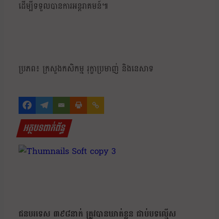
ដើម្បីទទួលបានការអន្តរាគមន៍៕
ប្រភព៖ ក្រសួងកសិកម្ម រុក្ខាប្រមាញ់ និងនេសាទ
អត្ថបទពាក់ព័ន្ធ
ជនបរទេស ៣៩៨នាក់ ត្រូវបានឃាត់ខ្លួន ជាប់បទល្មើស