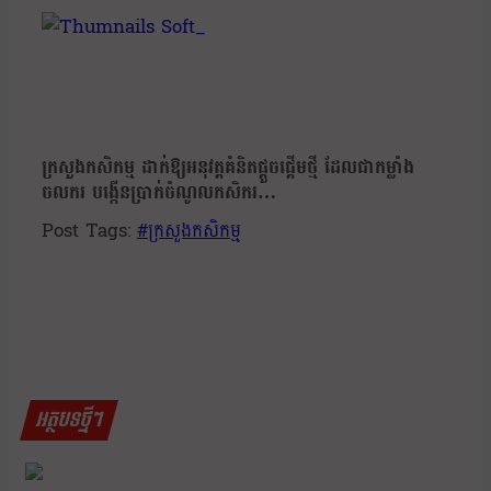
ក្រសួងកសិកម្ម ដាក់ឱ្យអនុវត្តគំនិតផ្ដួចផ្ដើមថ្មី ដែលជាកម្លាំង
ចលករ បង្កើនប្រាក់ចំណូល​កសិករ…
Post Tags:
#
ក្រសួងកសិកម្ម
អត្ថបទថ្មីៗ