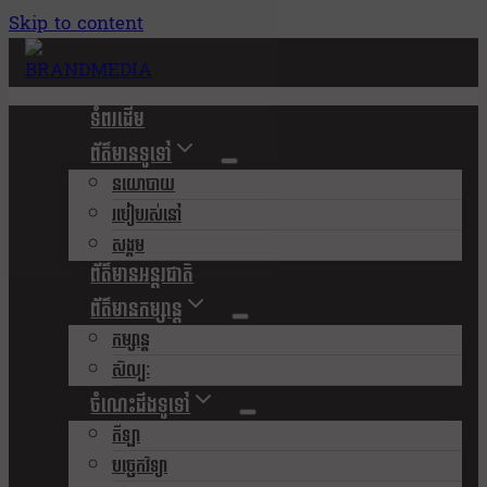
Skip to content
ទំពរដើម
ព័ត៌មានទូទៅ
នយោបាយ
របៀបរស់នៅ
សង្គម
ព័ត៌មានអន្តរជាតិ
ព័ត៌មានកម្សាន្ត
កម្សាន្ត
សិល្បៈ
ចំណេះដឹងទូទៅ
កីឡា
បច្ចេកវិទ្យា