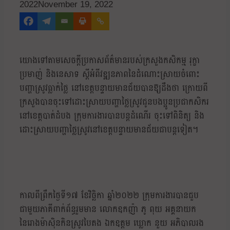
2022
November 19, 2022
យោងទៅតាមសេចក្ដីប្រកាសព័ត៌មានរបស់ក្រសួងកសិកម្ម រុក្ខា
ប្រមាញ់ និងនេសាទ ស្ដីអំពីវឌ្ឍនភាពនៃដំណោះស្រាយចំពោះ
បញ្ហាស្រូវធ្លាក់ថ្លៃ នៅខេត្តបន្ទាយមានជ័យបានឱ្យដឹងថា ក្រោយពី
ក្រសួងបានចុះទៅដោះស្រាយបញ្ហាថ្លៃស្រូវជូនបងប្អូនប្រជាកសិករ
នៅខេត្តបាត់ដំបង ក្រុមការងារបានបន្តដំណើរ ចុះទៅពិនិត្យ និង
ដោះស្រាយបញ្ហាថ្លៃស្រូវនៅខេត្តបន្ទាយមានជ័យជាបន្តទៀត។
កាលពីព្រឹកថ្ងៃទី១៧ ខែវិច្ឆិកា ឆ្នាំ២០២២ ក្រុមការងារបានជួប
ជាមួយភាគីពាក់ព័ន្ធរួមមាន លោកឧកញ៉ា ភូ ពុយ អគ្គនាយក
នៃរោងម៉ាស៊ិនកិនស្រូវបៃតង ឯកឧត្តម ឃ្លោក នួយ អភិបាលរង