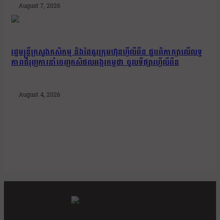
August 7, 2026
រដ្ឋមន្រ្តីក្រសួងកសិកម្ម និងដៃគូរក្រុមហ៊ុនហ្វីលីពីន ជួបពិភាក្សាលើលទ្ធ
ភាពជំរុញការនាំចេញកសិផលអង្ករកម្ពុជា ចូលទីផ្សារហ្វីលីពីន
August 4, 2026