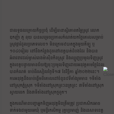
ជាលទ្ធផលក្រោយកិច្ចប្រជុំ ដើម្បីធានាស្ថិរភាពតម្លៃស្រូវ លោក
ឧកញ៉ា ភូ ពុយ បានសម្រេចប្រកាសកំណត់យកថ្លៃគោលសម្រាប់
ស្រូវផ្ការំដួលប្រភេទលេខ១ មិនក្រោម៩បាតក្នុងមួយគីឡូ ឬ
១០៤០រៀល នៅនឹងកន្លែងដូចនៅខេត្តបាត់ដំបងដែរ និងបាន
អំពាវនាវដល់ម្ចាស់រោងម៉ាស៊ិនកិនស្រូវ និងឈ្មួញប្រមូលទិញស្រូវ
ក្នុងខេត្តបន្ទាយមានជ័យឱ្យចុះប្រមូលទិញដោយអនុវត្តតាមថ្លៃដែល
បានកំណត់ ចាប់ពីរសៀលថ្ងៃទី១៧ ខែវិច្ឆិកា ឆ្នាំ២០២២នេះ។
ការអនុវត្តនឹងចាប់ផ្ដើមពីគោលដៅចំនួន៨ទីតាំងរួមមាន ១ទីតាំង
នៅស្រុកភ្នំស្រុក ១ទីតាំងនៅស្រុកព្រះនេត្រព្រះ ៣ទីតាំងនៅស្រុក
ស្វាយចេក និង៣ទីតាំងនៅស្រុកថ្មពួក។
ក្នុងករណីមានបញ្ហាអ្នកទិញអនុវត្តមិនត្រឹមត្រូវ ប្រជាកសិករអាច
ទាក់ទងជាមួយមេឃុំ ឬមន្ទីរកសិកម្ម រុក្ខាប្រមាញ់ និងនេសាទខេត្ត