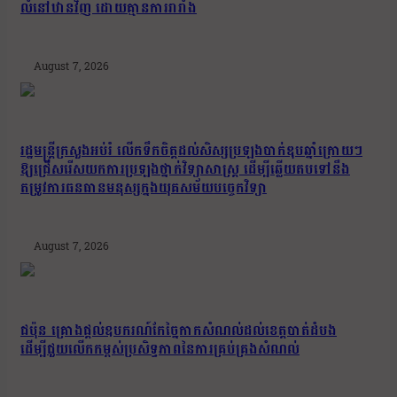
លំនៅឋានវិញ ដោយគ្មានការរារាំង
August 7, 2026
រដ្ឋមន្រ្តីក្រសួងអប់រំ លើកទឹកចិត្តដល់សិស្សប្រឡងបាក់ឌុបឆ្នាំក្រោយៗ
ឱ្យជ្រើសរើសយកការប្រឡងថ្នាក់វិទ្យាសាស្ត្រ ដើម្បីឆ្លើយតបទៅនឹង
តម្រូវការធនធានមនុស្សក្នុងយុគសម័យបច្ចេកវិទ្យា
August 7, 2026
ជប៉ុន គ្រោងផ្តល់ឧបករណ៍កែច្នៃកាកសំណល់ដល់ខេត្តបាត់ដំបង
ដើម្បីជួយលើកកម្ពស់ប្រសិទ្ធភាពនៃការគ្រប់គ្រងសំណល់